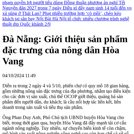
phạm quyền lợi người tiêu dùng
Đồng thuận phương án nghỉ Tết
Nguyên đán 2027 trong 7 ngày
Điều gì đẩy nam sinh 14 tuổi đến vụ
xả súng ở Thái Lan?
Phạt nhiều trường hợp ‘cò mồi’, chèo kéo
khách tại sân bay Nội Bài
Hà Nội tổ chức nhiều chương trình nghệ
thuật dịp Quốc khánh 2/9
Đà Nẵng: Giới thiệu sản phẩm
đặc trưng của nông dân Hòa
Vang
04/10/2024 11:49
Diễn ra trong 2 ngày 4 và 5/10, phiên chợ có quy mô 18 gian hàng,
gồm những nông sản đặc trưng của địa phương, nhằm tạo điều kiện
cho các đơn vị sản xuất, chủ thể OCOP giới thiệu, quảng bá sản
phẩm đến người dân, du khách; là cầu nối hợp tác liên kết, liên
doanh trong sản xuất và tiêu thụ sản phẩm.
Ông Phan Duy Anh, Phó Chủ tịch UBND huyện Hòa Vang cho
biết, trong thời gian qua, huyện Hòa Vang đã đẩy mạnh tái cơ cấu
ngành nông nghiệp. Tuy nhiên, sự chuyển biến kinh tế còn chậm,
mô hình sản xuất nông nghiệp công nghệ cao còn hạn chế cả về số