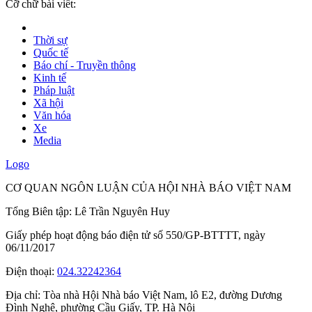
Cỡ chữ bài viết:
Thời sự
Quốc tế
Báo chí - Truyền thông
Kinh tế
Pháp luật
Xã hội
Văn hóa
Xe
Media
Logo
CƠ QUAN NGÔN LUẬN CỦA HỘI NHÀ BÁO VIỆT NAM
Tổng Biên tập: Lê Trần Nguyên Huy
Giấy phép hoạt động báo điện tử số 550/GP-BTTTT, ngày
06/11/2017
Điện thoại:
024.32242364
Địa chỉ:
Tòa nhà Hội Nhà báo Việt Nam, lô E2, đường Dương
Đình Nghệ, phường Cầu Giấy, TP. Hà Nội