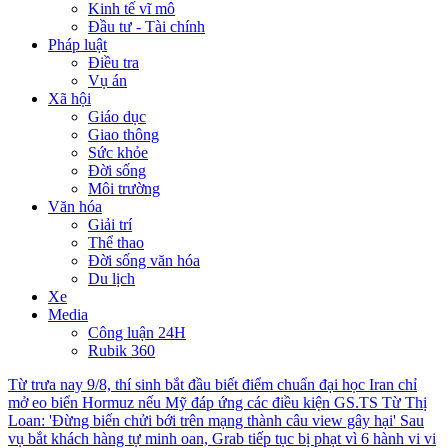
Kinh tế vĩ mô
Đầu tư - Tài chính
Pháp luật
Điều tra
Vụ án
Xã hội
Giáo dục
Giao thông
Sức khỏe
Đời sống
Môi trường
Văn hóa
Giải trí
Thể thao
Đời sống văn hóa
Du lịch
Xe
Media
Công luận 24H
Rubik 360
Từ trưa nay 9/8, thí sinh bắt đầu biết điểm chuẩn đại học
Iran chỉ
mở eo biển Hormuz nếu Mỹ đáp ứng các điều kiện
GS.TS Từ Thị
Loan: 'Đừng biến chửi bới trên mạng thành câu view gây hại'
Sau
vụ bắt khách hàng tự minh oan, Grab tiếp tục bị phạt vì 6 hành vi vi