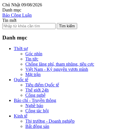
Chủ Nhật 09/08/2026
Danh mục
Báo Công Luận
Tin mới
Tìm kiếm
Danh mục
Thời sự
Góc nhìn
Tin tức
Chống lãng phí, tham nhũng, tiêu cực
Việt Nam - Kỷ nguyên vươn mình
Mặt trận
Quốc tế
Tiêu điểm Quốc tế
Thế giới 24h
Công nghệ
Báo chí - Truyền thông
Nghề báo
Công tác hội
Kinh tế
Thị trường - Doanh nghiệp
Bất động sản