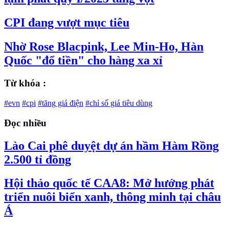
CPI đang vượt mục tiêu
Nhờ Rose Blacpink, Lee Min-Ho, Hàn
Quốc "đổ tiền" cho hàng xa xỉ
Từ khóa :
#evn
#cpi
#tăng giá điện
#chỉ số giá tiêu dùng
Đọc nhiều
Lào Cai phê duyệt dự án hầm Hàm Rồng
2.500 tỉ đồng
Hội thảo quốc tế CAA8: Mở hướng phát
triển nuôi biển xanh, thông minh tại châu
Á