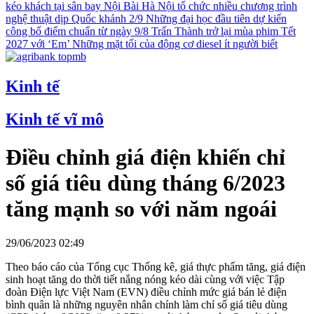
kéo khách tại sân bay Nội Bài
Hà Nội tổ chức nhiều chương trình
nghệ thuật dịp Quốc khánh 2/9
Những đại học đầu tiên dự kiến
công bố điểm chuẩn từ ngày 9/8
Trấn Thành trở lại mùa phim Tết
2027 với ‘Em’
Những mặt tối của động cơ diesel ít người biết
Kinh tế
Kinh tế vĩ mô
Điều chỉnh giá điện khiến chỉ
số giá tiêu dùng tháng 6/2023
tăng mạnh so với năm ngoái
29/06/2023 02:49
Theo báo cáo của Tổng cục Thống kê, giá thực phẩm tăng, giá điện
sinh hoạt tăng do thời tiết nắng nóng kéo dài cùng với việc Tập
đoàn Điện lực Việt Nam (EVN) điều chỉnh mức giá bán lẻ điện
bình quân là những nguyên nhân chính làm chỉ số giá tiêu dùng