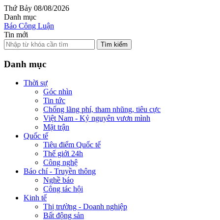
Thứ Bảy 08/08/2026
Danh mục
Báo Công Luận
Tin mới
Tìm kiếm
Danh mục
Thời sự
Góc nhìn
Tin tức
Chống lãng phí, tham nhũng, tiêu cực
Việt Nam - Kỷ nguyên vươn mình
Mặt trận
Quốc tế
Tiêu điểm Quốc tế
Thế giới 24h
Công nghệ
Báo chí - Truyền thông
Nghề báo
Công tác hội
Kinh tế
Thị trường - Doanh nghiệp
Bất động sản