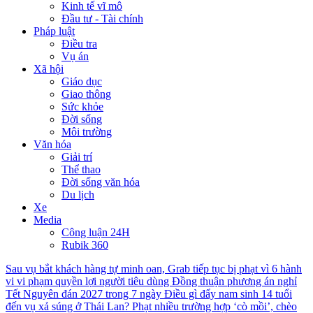
Kinh tế vĩ mô
Đầu tư - Tài chính
Pháp luật
Điều tra
Vụ án
Xã hội
Giáo dục
Giao thông
Sức khỏe
Đời sống
Môi trường
Văn hóa
Giải trí
Thể thao
Đời sống văn hóa
Du lịch
Xe
Media
Công luận 24H
Rubik 360
Sau vụ bắt khách hàng tự minh oan, Grab tiếp tục bị phạt vì 6 hành
vi vi phạm quyền lợi người tiêu dùng
Đồng thuận phương án nghỉ
Tết Nguyên đán 2027 trong 7 ngày
Điều gì đẩy nam sinh 14 tuổi
đến vụ xả súng ở Thái Lan?
Phạt nhiều trường hợp ‘cò mồi’, chèo