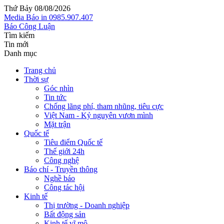
Thứ Bảy 08/08/2026
Media
Báo in
0985.907.407
Báo Công Luận
Tìm kiếm
Tin mới
Danh mục
Trang chủ
Thời sự
Góc nhìn
Tin tức
Chống lãng phí, tham nhũng, tiêu cực
Việt Nam - Kỷ nguyên vươn mình
Mặt trận
Quốc tế
Tiêu điểm Quốc tế
Thế giới 24h
Công nghệ
Báo chí - Truyền thông
Nghề báo
Công tác hội
Kinh tế
Thị trường - Doanh nghiệp
Bất động sản
Kinh tế vĩ mô