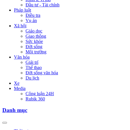
Đầu tư - Tài chính
Pháp luật
Điều tra
Vụ án
Xã hội
Giáo dục
Giao thông
Sức khỏe
Đời sống
Môi trường
Văn hóa
Giải trí
Thể thao
Đời sống văn hóa
Du lịch
Xe
Media
Công luận 24H
Rubik 360
Danh mục