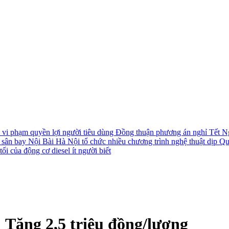
i vi phạm quyền lợi người tiêu dùng
Đồng thuận phương án nghỉ Tết N
i sân bay Nội Bài
Hà Nội tổ chức nhiều chương trình nghệ thuật dịp Q
ối của động cơ diesel ít người biết
 Tăng 2,5 triệu đồng/lượng