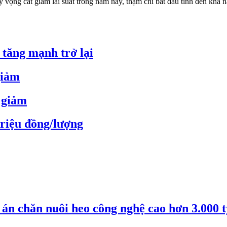
kỳ vọng cắt giảm lãi suất trong năm nay, thậm chí bắt đầu tính đến khả
 tăng mạnh trở lại
giảm
 giảm
triệu đồng/lượng
án chăn nuôi heo công nghệ cao hơn 3.000 