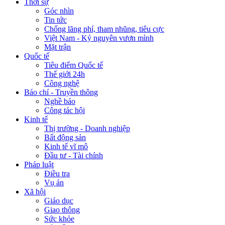
Thời sự
Góc nhìn
Tin tức
Chống lãng phí, tham nhũng, tiêu cực
Việt Nam - Kỷ nguyên vươn mình
Mặt trận
Quốc tế
Tiêu điểm Quốc tế
Thế giới 24h
Công nghệ
Báo chí - Truyền thông
Nghề báo
Công tác hội
Kinh tế
Thị trường - Doanh nghiệp
Bất động sản
Kinh tế vĩ mô
Đầu tư - Tài chính
Pháp luật
Điều tra
Vụ án
Xã hội
Giáo dục
Giao thông
Sức khỏe