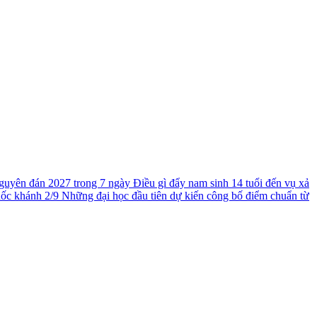
guyên đán 2027 trong 7 ngày
Điều gì đẩy nam sinh 14 tuổi đến vụ xả
uốc khánh 2/9
Những đại học đầu tiên dự kiến công bố điểm chuẩn từ