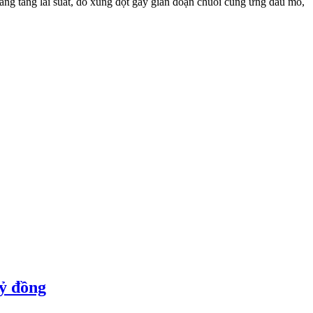
 năng tăng lãi suất, do xung đột gây gián đoạn chuỗi cung ứng dầu mỏ,
tỷ đồng