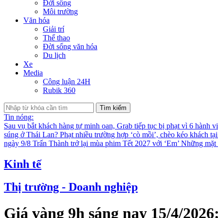
Đời sống
Môi trường
Văn hóa
Giải trí
Thể thao
Đời sống văn hóa
Du lịch
Xe
Media
Công luận 24H
Rubik 360
Tìm kiếm
Tin nóng:
Sau vụ bắt khách hàng tự minh oan, Grab tiếp tục bị phạt vì 6 hành v
súng ở Thái Lan?
Phạt nhiều trường hợp ‘cò mồi’, chèo kéo khách tạ
ngày 9/8
Trấn Thành trở lại mùa phim Tết 2027 với ‘Em’
Những mặt t
Kinh tế
Thị trường - Doanh nghiệp
Giá vàng 9h sáng nay 15/4/2026: