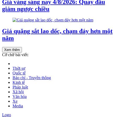
Giá vàng sáng nay 4/8/2026: Quay đầu
giảm ngược chiều
Giá quặng sắt lao dốc, chạm đáy hơn một
năm
Xem thêm
Cỡ chữ bài viết:
Thời sự
Quốc tế
Báo chí - Truyền thông
Kinh tế
Pháp luật
Xã hội
Văn hóa
Xe
Media
Logo