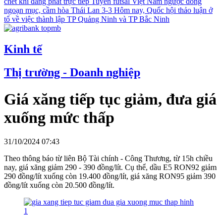
chết khi đang phát trực tiếp
Tuyển futsal Việt Nam ngược dòng
ngoạn mục, cầm hòa Thái Lan 3-3
Hôm nay, Quốc hội thảo luận ở
tổ về việc thành lập TP Quảng Ninh và TP Bắc Ninh
Kinh tế
Thị trường - Doanh nghiệp
Giá xăng tiếp tục giảm, đưa giá
xuống mức thấp
31/10/2024 07:43
Theo thông báo từ liên Bộ Tài chính - Công Thương, từ 15h chiều
nay, giá xăng giảm 290 - 390 đồng/lít. Cụ thể, dầu E5 RON92 giảm
290 đồng/lít xuống còn 19.400 đồng/lít, giá xăng RON95 giảm 390
đồng/lít xuống còn 20.500 đồng/lít.