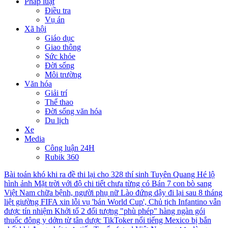
Pháp luật
Điều tra
Vụ án
Xã hội
Giáo dục
Giao thông
Sức khỏe
Đời sống
Môi trường
Văn hóa
Giải trí
Thể thao
Đời sống văn hóa
Du lịch
Xe
Media
Công luận 24H
Rubik 360
Bài toán khó khi ra đề thi lại cho 328 thí sinh Tuyên Quang
Hé lộ
hình ảnh Mặt trời với độ chi tiết chưa từng có
Bán 7 con bò sang
Việt Nam chữa bệnh, người phụ nữ Lào đứng dậy đi lại sau 8 tháng
liệt giường
FIFA xin lỗi vụ 'bán World Cup', Chủ tịch Infantino vẫn
được tín nhiệm
Khởi tố 2 đối tượng "phù phép" hàng ngàn gói
thuốc đông y dởm từ tân dược
TikToker nổi tiếng Mexico bị bắn