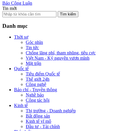
Báo Công Luận
Tin mới
Tìm kiếm
Danh mục
Thời sự
Góc nhìn
Tin tức
Chống lãng phí, tham nhũng, tiêu cực
Việt Nam - Kỷ nguyên vươn mình
Mặt trận
Quốc tế
Tiêu điểm Quốc tế
Thế giới 24h
Công nghệ
Báo chí - Truyền thông
Nghề báo
Công tác hội
Kinh tế
Thị trường - Doanh nghiệp
Bất động sản
Kinh tế vĩ mô
Đầu tư - Tài chính