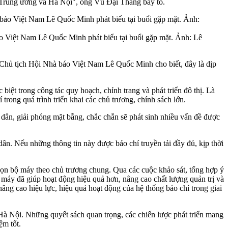
í Trung ương và Hà Nội", ông Vũ Đại Thắng bày tỏ.
 Việt Nam Lê Quốc Minh phát biểu tại buổi gặp mặt. Ảnh: Lê
Chủ tịch Hội Nhà báo Việt Nam Lê Quốc Minh cho biết, đây là dịp
 biệt trong công tác quy hoạch, chỉnh trang và phát triển đô thị. Là
rong quá trình triển khai các chủ trương, chính sách lớn.
di dân, giải phóng mặt bằng, chắc chắn sẽ phát sinh nhiều vấn đề được
dân. Nếu những thông tin này được báo chí truyền tải đầy đủ, kịp thời
gọn bộ máy theo chủ trương chung. Qua các cuộc khảo sát, tổng hợp ý
 máy đã giúp hoạt động hiệu quả hơn, nâng cao chất lượng quản trị và
g cao hiệu lực, hiệu quả hoạt động của hệ thống báo chí trong giai
à Nội. Những quyết sách quan trọng, các chiến lược phát triển mang
ệm tốt.