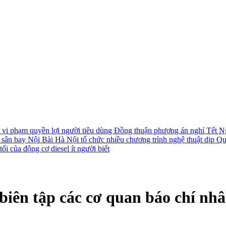
i vi phạm quyền lợi người tiêu dùng
Đồng thuận phương án nghỉ Tết N
i sân bay Nội Bài
Hà Nội tổ chức nhiều chương trình nghệ thuật dịp Q
ối của động cơ diesel ít người biết
biên tập các cơ quan báo chí nhâ