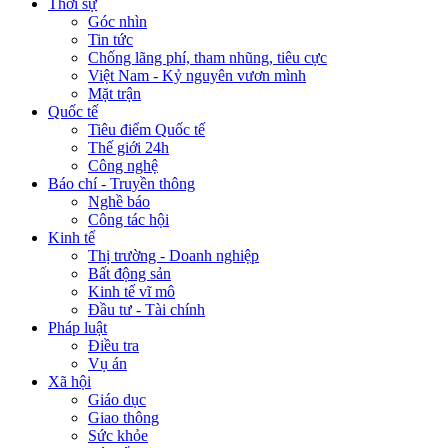
Thời sự
Góc nhìn
Tin tức
Chống lãng phí, tham nhũng, tiêu cực
Việt Nam - Kỷ nguyên vươn mình
Mặt trận
Quốc tế
Tiêu điểm Quốc tế
Thế giới 24h
Công nghệ
Báo chí - Truyền thông
Nghề báo
Công tác hội
Kinh tế
Thị trường - Doanh nghiệp
Bất động sản
Kinh tế vĩ mô
Đầu tư - Tài chính
Pháp luật
Điều tra
Vụ án
Xã hội
Giáo dục
Giao thông
Sức khỏe