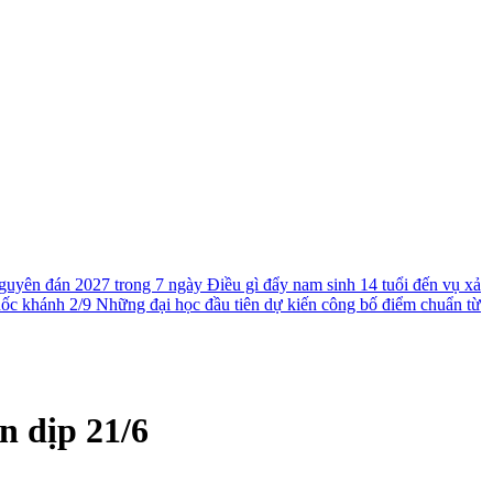
guyên đán 2027 trong 7 ngày
Điều gì đẩy nam sinh 14 tuổi đến vụ xả
uốc khánh 2/9
Những đại học đầu tiên dự kiến công bố điểm chuẩn từ
n dịp 21/6