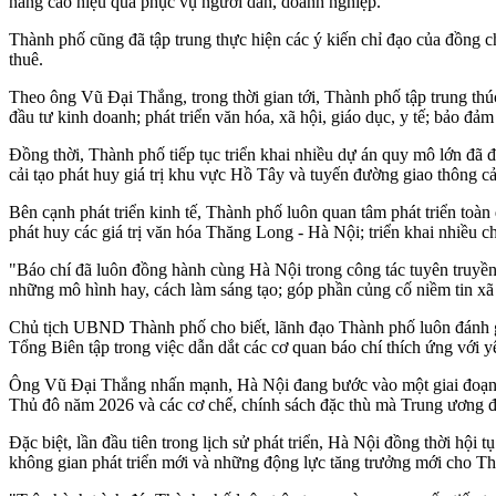
nâng cao hiệu quả phục vụ người dân, doanh nghiệp.
Thành phố cũng đã tập trung thực hiện các ý kiến chỉ đạo của đồng ch
thuê.
Theo ông Vũ Đại Thắng, trong thời gian tới, Thành phố tập trung thú
đầu tư kinh doanh; phát triển văn hóa, xã hội, giáo dục, y tế; bảo đ
Đồng thời, Thành phố tiếp tục triển khai nhiều dự án quy mô lớn đã
cải tạo phát huy giá trị khu vực Hồ Tây và tuyến đường giao thông
Bên cạnh phát triển kinh tế, Thành phố luôn quan tâm phát triển toàn 
phát huy các giá trị văn hóa Thăng Long - Hà Nội; triển khai nhiều c
"Báo chí đã luôn đồng hành cùng Hà Nội trong công tác tuyên truyền c
những mô hình hay, cách làm sáng tạo; góp phần củng cố niềm tin x
Chủ tịch UBND Thành phố cho biết, lãnh đạo Thành phố luôn đánh giá 
Tổng Biên tập trong việc dẫn dắt các cơ quan báo chí thích ứng với 
Ông Vũ Đại Thắng nhấn mạnh, Hà Nội đang bước vào một giai đoạn phá
Thủ đô năm 2026 và các cơ chế, chính sách đặc thù mà Trung ương 
Đặc biệt, lần đầu tiên trong lịch sử phát triển, Hà Nội đồng thời hội 
không gian phát triển mới và những động lực tăng trưởng mới cho Thủ