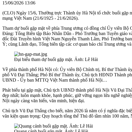
15/06/2026 13:06
(CLO) Ngày 15/6, Thường trực Thành ủy Hà Nội tổ chức buổi gặp mặt
mạng Việt Nam (21/6/1925 - 21/6/2026).
Tham dự buổi gặp mặt về phía Trung ương có đồng chí Ủy viên Bộ C
Đảng: Tổng Biên tập Báo Nhân Dân - Phó Trưởng ban Tuyên giáo v
đốc Đài Truyền hình Việt Nam Nguyễn Thanh Lâm, Phó Trưởng ban 
Ý; cùng Lãnh đạo, Tổng biên tập các cơ quan báo chí Trung ương và
Đại biểu tham dự buổi gặp mặt. Ảnh: Lê Hải
Về phía thành phố Hà Nội có: Ủy viên Bộ Chính trị, Bí thư Thành
phố Vũ Đại Thắng; Phó Bí thư Thành ủy, Chủ tịch HĐND Thành ph
UBND - Ủy ban MTTQ Việt Nam thành phố Hà Nội…
Phát biểu tại gặp mặt, Chủ tịch UBND thành phố Hà Nội Vũ Đại Thắng
đẹp nhất; luôn mạnh khỏe, hạnh phúc, giữ vững ngọn lửa nghề nghiệp
Nội ngày càng văn hiến, văn minh, hiện đại.
Chủ tịch Vũ Đại Thắng cho biết, năm 2026 là năm có ý nghĩa đặc biệt
văn kiện quan trọng: Quy hoạch tổng thể Thủ đô tầm nhìn 100 năm, 
Quang cảnh buổi gặp mặt. Ảnh: Lê Hải