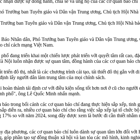
ục nhận được sự đồng hành, chia sẻ và ủng hộ của các cơ quan báo ch
Trưởng ban Tuyên giáo và Dân vận Trung ương, Chủ tịch Hội Nhà báo
ập Báo Nhân dân, Phó Trưởng ban Tuyên giáo và Dân vận Trung ương, 
báo chí cách mạng Việt Nam.
hố đang triển khai một chiến lược phát triển với quyết tâm rất cao, đặc
à Nội luôn nhận được sự quan tâm, đồng hành của các cơ quan báo chí t
iển đô thị, nhất là các chương trình cải tạo, tái thiết đô thị gắn với 
định lấy người dân làm trung tâm của mọi chính sách.
 hoàn thành tái định cư với điều kiện sống tốt hơn nơi ở cũ cho người 
Thành phố", ông Lê Quốc Minh nhấn mạnh.
áo trong bối cảnh các cơ quan báo chí đang thực hiện sắp xếp, tinh 
ắp diễn ra, nhiều cơ quan báo chí cho rằng việc sắp xếp lại tổ chức bộ
17% so với năm 2024, song đây được xem là bước đi cần thiết nhằm nân
 địa phương, các cơ quan báo chí luôn dành sự quan tâm lớn đối với H
g, góp phần tạo sự đồng thuận xã hội và lan tỏa các mô hình, kinh nghi