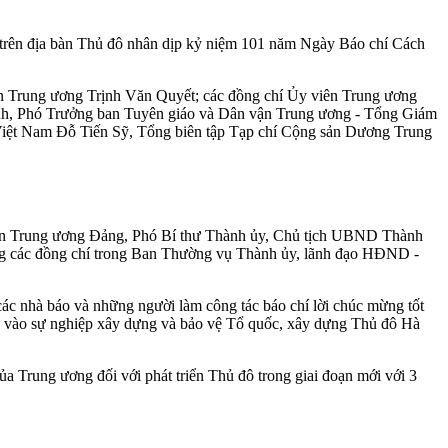
 trên địa bàn Thủ đô nhân dịp kỷ niệm 101 năm Ngày Báo chí Cách
n Trung ương Trịnh Văn Quyết; các đồng chí Ủy viên Trung ương
nh, Phó Trưởng ban Tuyên giáo và Dân vận Trung ương - Tổng Giám
iệt Nam Đỗ Tiến Sỹ, Tổng biên tập Tạp chí Cộng sản Dương Trung
iên Trung ương Đảng, Phó Bí thư Thành ủy, Chủ tịch UBND Thành
 các đồng chí trong Ban Thường vụ Thành ủy, lãnh đạo HĐND -
ác nhà báo và những người làm công tác báo chí lời chúc mừng tốt
cực vào sự nghiệp xây dựng và bảo vệ Tổ quốc, xây dựng Thủ đô Hà
ủa Trung ương đối với phát triển Thủ đô trong giai đoạn mới với 3