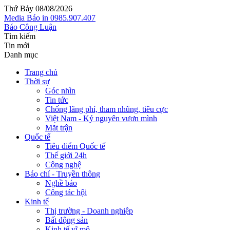
Thứ Bảy 08/08/2026
Media
Báo in
0985.907.407
Báo Công Luận
Tìm kiếm
Tin mới
Danh mục
Trang chủ
Thời sự
Góc nhìn
Tin tức
Chống lãng phí, tham nhũng, tiêu cực
Việt Nam - Kỷ nguyên vươn mình
Mặt trận
Quốc tế
Tiêu điểm Quốc tế
Thế giới 24h
Công nghệ
Báo chí - Truyền thông
Nghề báo
Công tác hội
Kinh tế
Thị trường - Doanh nghiệp
Bất động sản
Kinh tế vĩ mô