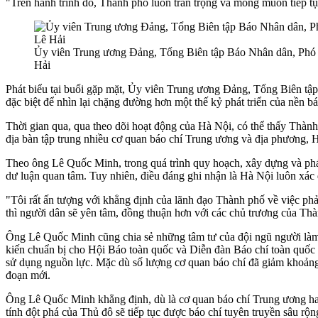
"Trên hành trình đó, Thành phố luôn trân trọng và mong muốn tiếp t
Ủy viên Trung ương Đảng, Tổng Biên tập Báo Nhân dân, Phó 
Hải
Phát biểu tại buổi gặp mặt, Ủy viên Trung ương Đảng, Tổng Biên t
đặc biệt để nhìn lại chặng đường hơn một thế kỷ phát triển của nền 
Thời gian qua, qua theo dõi hoạt động của Hà Nội, có thể thấy Thành p
địa bàn tập trung nhiều cơ quan báo chí Trung ương và địa phương, H
Theo ông Lê Quốc Minh, trong quá trình quy hoạch, xây dựng và phát tr
dư luận quan tâm. Tuy nhiên, điều đáng ghi nhận là Hà Nội luôn xác 
"Tôi rất ấn tượng với khẳng định của lãnh đạo Thành phố về việc phải
thì người dân sẽ yên tâm, đồng thuận hơn với các chủ trương của 
Ông Lê Quốc Minh cũng chia sẻ những tâm tư của đội ngũ người làm b
kiến chuẩn bị cho Hội Báo toàn quốc và Diễn đàn Báo chí toàn quốc s
sử dụng nguồn lực. Mặc dù số lượng cơ quan báo chí đã giảm khoảng 
đoạn mới.
Ông Lê Quốc Minh khẳng định, dù là cơ quan báo chí Trung ương hay
tính đột phá của Thủ đô sẽ tiếp tục được báo chí tuyên truyền sâu rộn