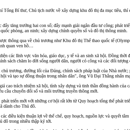
í Tổng Bí thư, Chủ tịch nước về xây dựng khu đô thị đa mục tiêu, thí 
c đẩy tăng trưởng hai con số; đẩy mạnh giải ngân đầu tư công; phát tri
ảm quốc phòng, an ninh; xây dựng chính quyền số và đô thị thông minh.
 được thông qua về chủ trương như Khu đô thị Thể thao quốc tế (Olym
 cảnh quan ven hồ…
diện các lĩnh vực văn hóa, giáo dục, y tế và an sinh xã hội. Đồng thời
hính sách chăm lo đời sống người dân, người có công và các đối tượng 
hủ trương, đường lối của Đảng, chính sách pháp luật của Nhà nước; phả
ã hội và tạo sự đồng thuận trong nhân dân", ông Vũ Đại Thắng nhấn m
cao trách nhiệm xã hội, tính xây dựng và tinh thần đồng hành của các 
yêu cầu chuyển đổi số và môi trường truyền thông mới.
t triển mới với những cơ hội rất lớn từ Quy hoạch tổng thể phát tri
đã dành cho Thủ đô.
tụ các điều kiện thuận lợi về thể chế, quy hoạch, nguồn lực và quyết tâm 
 đô trong nhiều thập kỷ tới.