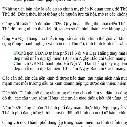
"Những văn bản này là các cơ sở chính trị, pháp lý quan trọng để Thủ
Thủ đô. Đồng thời, khơi thông các nguồn lực xã hội, mở ra các khôn
Cùng với Luật Thủ đô năm 2026, Quy hoạch tổng thể phát triển Thủ đ
Thủ đô trong nhiều thập kỷ tới, tạo cơ sở để hình thành các không gia
Ông Vũ Đại Thắng cho biết, trong bối cảnh tình hình thế giới và khu 
cộng đồng doanh nghiệp và nhân dân Thủ đô, tình hình kinh tế - xã hộ
Chủ tịch UBND thành phố Hà Nội Vũ Đại Thắng thay mặt lãnh đ
đẹp nhất nhân dịp kỷ niệm 101 năm Ngày Báo chí Cách mạng V
Các cân đối lớn của nền kinh tế được bảo đảm; thu ngân sách nhà nước 
mạnh mẽ; môi trường đầu tư kinh doanh tiếp tục được cải thiện; niềm 
Đặc biệt, Thành phố đang tập trung rất cao cho nhiệm vụ đầu tư công
đô thị, các cầu vượt sông Hồng, các tuyến giao thông kết nối vùng, cá
Năm 2026 cũng là năm Thành phố đẩy mạnh thực hiện Nghị quyết số 57
Thành phố đang từng bước chuyển đổi mô hình quản trị từ hành chính 
Cùng với đó, Thành phố đang tập trung hoàn thiện mô hình chính quy