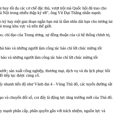
 huy tối đa các cơ chế đặc thù, vượt trội mà Quốc hội đã trao cho
 Hà Nội trong nhiều thập kỷ tới", ông Vũ Đại Thắng nhấn mạnh.
 kỳ hay một giai đoạn ngắn hạn mà là tầm nhìn dài hạn cho tương lai
 trong khu vực và trên thế giới.
o, chỉ đạo của Trung ương, sự đồng thuận của cả hệ thống chính trị,
báo và những người làm công tác báo chí lời chúc mừng tốt
 nước; sản xuất công nghiệp, thương mại, dịch vụ và du lịch phục hồi
đô tiếp tục được củng cố.
đẩy nhanh tiến độ như Vành đai 4 - Vùng Thủ đô, các tuyến đường sắt
o và chuyển đổi số, coi đây là động lực tăng trưởng mới của Thủ đô.
ẩy mạnh phân cấp, phân quyền gắn với trách nhiệm, nguồn lực và