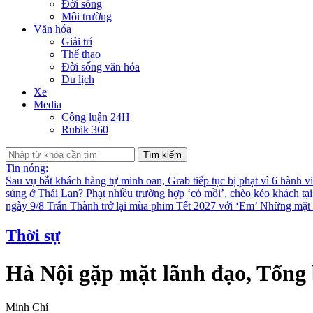
Đời sống
Môi trường
Văn hóa
Giải trí
Thể thao
Đời sống văn hóa
Du lịch
Xe
Media
Công luận 24H
Rubik 360
Tìm kiếm
Tin nóng:
Sau vụ bắt khách hàng tự minh oan, Grab tiếp tục bị phạt vì 6 hành v
súng ở Thái Lan?
Phạt nhiều trường hợp ‘cò mồi’, chèo kéo khách tạ
ngày 9/8
Trấn Thành trở lại mùa phim Tết 2027 với ‘Em’
Những mặt t
Thời sự
Hà Nội gặp mặt lãnh đạo, Tổng 
Minh Chí