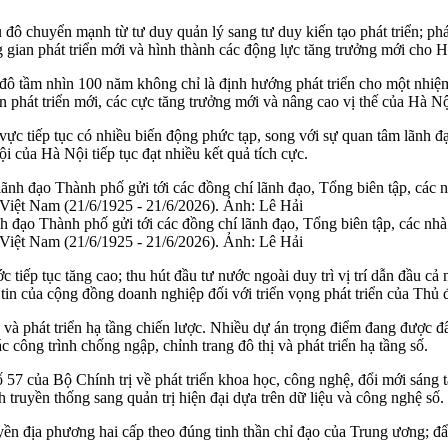
 đô chuyển mạnh từ tư duy quản lý sang tư duy kiến tạo phát triển; phát
g gian phát triển mới và hình thành các động lực tăng trưởng mới cho
ô tầm nhìn 100 năm không chỉ là định hướng phát triển cho một nhiệm
n phát triển mới, các cực tăng trưởng mới và nâng cao vị thế của Hà Nội
vực tiếp tục có nhiều biến động phức tạp, song với sự quan tâm lãnh đạ
i của Hà Nội tiếp tục đạt nhiều kết quả tích cực.
ạo Thành phố gửi tới các đồng chí lãnh đạo, Tổng biên tập, các nhà 
iệt Nam (21/6/1925 - 21/6/2026). Ảnh: Lê Hải
tiếp tục tăng cao; thu hút đầu tư nước ngoài duy trì vị trí dẫn đầu cả
tin của cộng đồng doanh nghiệp đối với triển vọng phát triển của Thủ 
 và phát triển hạ tầng chiến lược. Nhiều dự án trọng điểm đang được 
c công trình chống ngập, chỉnh trang đô thị và phát triển hạ tầng số.
 của Bộ Chính trị về phát triển khoa học, công nghệ, đổi mới sáng tạ
truyền thống sang quản trị hiện đại dựa trên dữ liệu và công nghệ số.
ền địa phương hai cấp theo đúng tinh thần chỉ đạo của Trung ương; đ