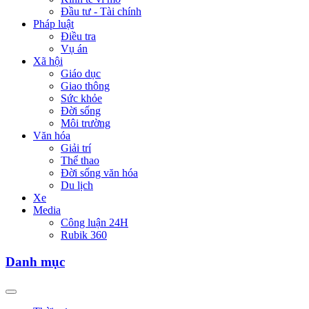
Đầu tư - Tài chính
Pháp luật
Điều tra
Vụ án
Xã hội
Giáo dục
Giao thông
Sức khỏe
Đời sống
Môi trường
Văn hóa
Giải trí
Thể thao
Đời sống văn hóa
Du lịch
Xe
Media
Công luận 24H
Rubik 360
Danh mục