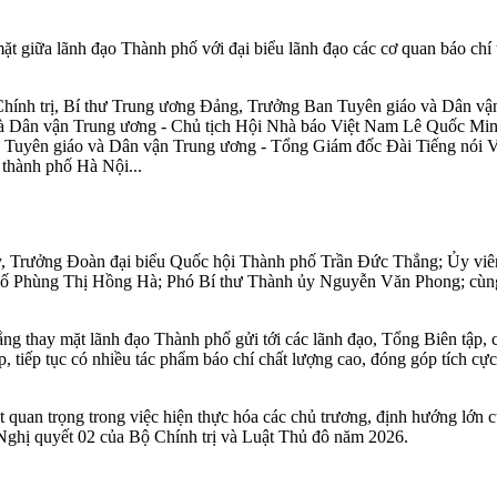
 giữa lãnh đạo Thành phố với đại biểu lãnh đạo các cơ quan báo chí
hính trị, Bí thư Trung ương Đảng, Trưởng Ban Tuyên giáo và Dân vậ
à Dân vận Trung ương - Chủ tịch Hội Nhà báo Việt Nam Lê Quốc Mi
Tuyên giáo và Dân vận Trung ương - Tổng Giám đốc Đài Tiếng nói V
 thành phố Hà Nội...
 ủy, Trưởng Đoàn đại biểu Quốc hội Thành phố Trần Đức Thắng; Ủy v
ố Phùng Thị Hồng Hà; Phó Bí thư Thành ủy Nguyễn Văn Phong; cùng
 thay mặt lãnh đạo Thành phố gửi tới các lãnh đạo, Tổng Biên tập, c
, tiếp tục có nhiều tác phẩm báo chí chất lượng cao, đóng góp tích 
 quan trọng trong việc hiện thực hóa các chủ trương, định hướng lớn c
Nghị quyết 02 của Bộ Chính trị và Luật Thủ đô năm 2026.