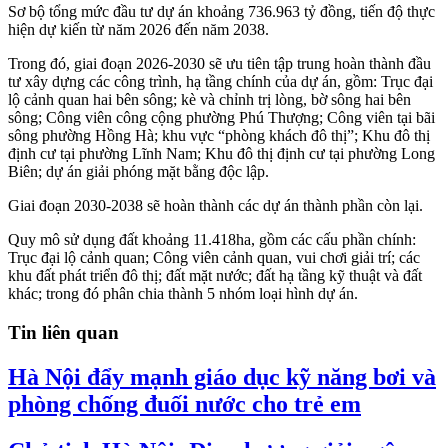
Sơ bộ tổng mức đầu tư dự án khoảng 736.963 tỷ đồng, tiến độ thực
hiện dự kiến từ năm 2026 đến năm 2038.
Trong đó, giai đoạn 2026-2030 sẽ ưu tiên tập trung hoàn thành đầu
tư xây dựng các công trình, hạ tầng chính của dự án, gồm: Trục đại
lộ cảnh quan hai bên sông; kè và chỉnh trị lòng, bờ sông hai bên
sông; Công viên công cộng phường Phú Thượng; Công viên tại bãi
sông phường Hồng Hà; khu vực “phòng khách đô thị”; Khu đô thị
định cư tại phường Lĩnh Nam; Khu đô thị định cư tại phường Long
Biên; dự án giải phóng mặt bằng độc lập.
Giai đoạn 2030-2038 sẽ hoàn thành các dự án thành phần còn lại.
Quy mô sử dụng đất khoảng 11.418ha, gồm các cấu phần chính:
Trục đại lộ cảnh quan; Công viên cảnh quan, vui chơi giải trí; các
khu đất phát triển đô thị; đất mặt nước; đất hạ tầng kỹ thuật và đất
khác; trong đó phân chia thành 5 nhóm loại hình dự án.
Tin liên quan
Hà Nội đẩy mạnh giáo dục kỹ năng bơi và
phòng chống đuối nước cho trẻ em