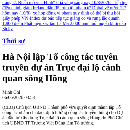
tráng sĩ: Bí ẩn mộ vua Đinh"
Giá vàng sáng nay 10/8/2026: Tiếp tục
điều chỉnh giảm
Ireland dẫn độ trùm tội phạm từ Dubai về nước
Từ
hôm nay (10/8), xe hợp đồng vi phạm quy định có thể bị thu hồi
giấy phép
VN-Index dự báo tiếp tục giằng co và rung lắc quanh
1.800 điểm
Phát hiện xác tàu La Mã 2.000 năm tuổi ngoài khơi đảo
Sicily
Thời sự
Hà Nội lập Tổ công tác tuyên
truyền dự án Trục đại lộ cảnh
quan sông Hồng
Minh Chí
06/06/2026 03:53
(CLO) Chủ tịch UBND Thành phố vừa quyết định thành lập Tổ
công tác nhằm chỉ đạo, định hướng công tác truyền thông cho Dự
án đầu tư xây dựng Trục đại lộ cảnh quan sông Hồng do Phó Chủ
tịch UBND TP Trương Việt Dũng làm Tổ trưởng.