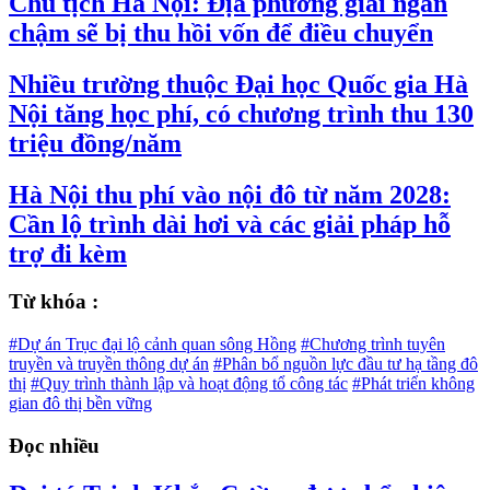
Chủ tịch Hà Nội: Địa phương giải ngân
chậm sẽ bị thu hồi vốn để điều chuyển
Nhiều trường thuộc Đại học Quốc gia Hà
Nội tăng học phí, có chương trình thu 130
triệu đồng/năm
Hà Nội thu phí vào nội đô từ năm 2028:
Cần lộ trình dài hơi và các giải pháp hỗ
trợ đi kèm
Từ khóa :
#Dự án Trục đại lộ cảnh quan sông Hồng
#Chương trình tuyên
truyền và truyền thông dự án
#Phân bổ nguồn lực đầu tư hạ tầng đô
thị
#Quy trình thành lập và hoạt động tổ công tác
#Phát triển không
gian đô thị bền vững
Đọc nhiều