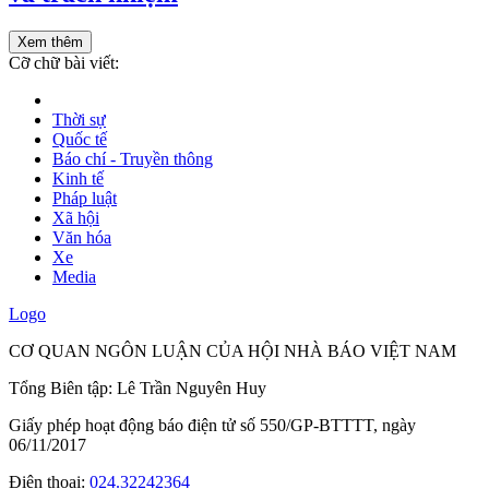
Xem thêm
Cỡ chữ bài viết:
Thời sự
Quốc tế
Báo chí - Truyền thông
Kinh tế
Pháp luật
Xã hội
Văn hóa
Xe
Media
Logo
CƠ QUAN NGÔN LUẬN CỦA HỘI NHÀ BÁO VIỆT NAM
Tổng Biên tập: Lê Trần Nguyên Huy
Giấy phép hoạt động báo điện tử số 550/GP-BTTTT, ngày
06/11/2017
Điện thoại:
024.32242364