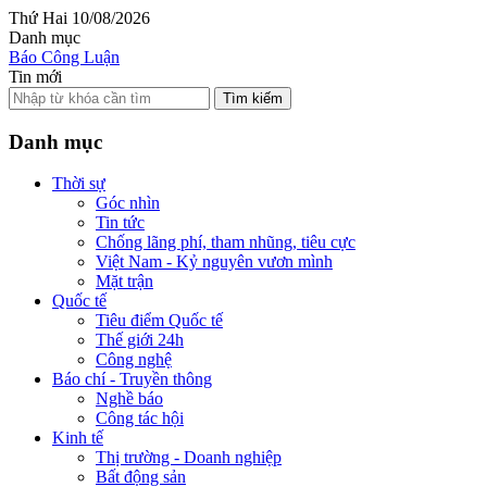
Thứ Hai 10/08/2026
Danh mục
Báo Công Luận
Tin mới
Tìm kiếm
Danh mục
Thời sự
Góc nhìn
Tin tức
Chống lãng phí, tham nhũng, tiêu cực
Việt Nam - Kỷ nguyên vươn mình
Mặt trận
Quốc tế
Tiêu điểm Quốc tế
Thế giới 24h
Công nghệ
Báo chí - Truyền thông
Nghề báo
Công tác hội
Kinh tế
Thị trường - Doanh nghiệp
Bất động sản