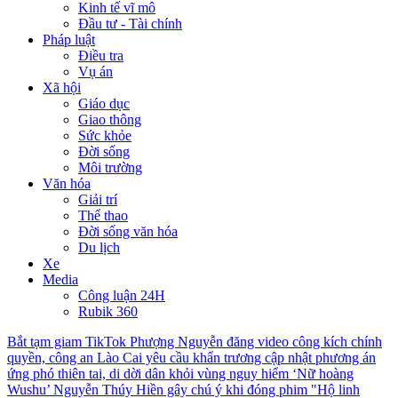
Kinh tế vĩ mô
Đầu tư - Tài chính
Pháp luật
Điều tra
Vụ án
Xã hội
Giáo dục
Giao thông
Sức khỏe
Đời sống
Môi trường
Văn hóa
Giải trí
Thể thao
Đời sống văn hóa
Du lịch
Xe
Media
Công luận 24H
Rubik 360
Bắt tạm giam TikTok Phượng Nguyễn đăng video công kích chính
quyền, công an
Lào Cai yêu cầu khẩn trương cập nhật phương án
ứng phó thiên tai, di dời dân khỏi vùng nguy hiểm
‘Nữ hoàng
Wushu’ Nguyễn Thúy Hiền gây chú ý khi đóng phim "Hộ linh