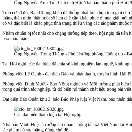
Ông Nguyễn Anh Tú - Chủ tịch Hội Nhà báo thành phố Hải Phò
Trên cơ sở đó, Ban Chung khảo đã thống nhất lựa chọn trao giải cho 
thẳng thắn nhìn nhận một số hạn chế cần khắc phục ở mùa giải mới n
có và đặc biệt là khắc phục tình trạng thiếu vắng các tác phẩm thu
​Nhằm chuẩn bị tốt nhất cho chặng đường tiếp theo, hội nghị đã tiến 
báo thảo luận.
Ông Nguyễn Trọng Thắng - Phó Trưởng phòng Thông tin - Báo c
Tại Hội nghị, các đại biểu đã chia sẻ kinh nghiệm làm nghề, kinh nghi
Phóng viên Lê Oanh - đại diện Báo và phát thanh, truyền hình Hải Phò
Phóng viên Đinh Mười - Báo Nông nghiệp và Môi trường phát biểu h
trong quá trình tác nghiệp, từ đó biến nó thành chất liệu trong bài viế
Đại diện Báo Quân khu 3, báo Báo Pháp luật Việt Nam, báo nhân dân, 
Các đại biểu tham luận tại Hội nghị.
Nhà báo Minh Huệ - Trưởng Cơ quan Thông tấn xã Việt Nam tại Hải 
tác phẩm có sức nặng, đúng chủ đề.