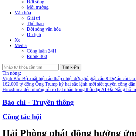
Đời sống
Môi trường
Văn hóa
Giải trí
Thể thao
Đời sống văn hóa
Du lịch
Xe
Media
Công luận 24H
Rubik 360
Tìm kiếm
Tin nóng:
Vịnh Bắc Bộ xuất hiện áp thấp nhiệt đới, gió giật cấp 8
Dự án cải tạo
162.000 tỷ đồng
Ông Trump ký hai sắc lệnh mới siết quyền công dân
Hiroshima đến những rủi ro hạt nhân trong thời đại AI
Đà Nẵng hỗ trợ
Báo chí - Truyền thông
Công tác hội
Hải Phòng phát động hưởng ứng