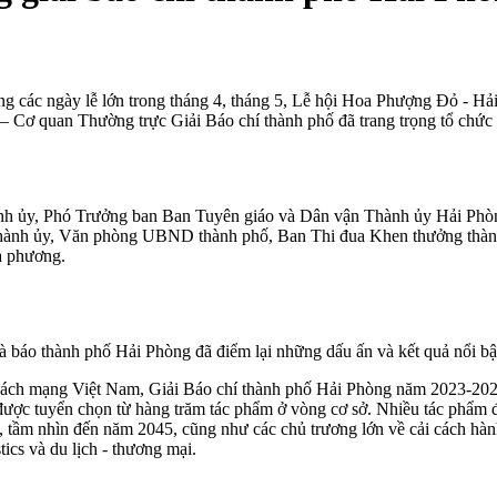
g các ngày lễ lớn trong tháng 4, tháng 5, Lễ hội Hoa Phượng Đỏ - H
 Cơ quan Thường trực Giải Báo chí thành phố đã trang trọng tổ chứ
h ủy, Phó Trưởng ban Ban Tuyên giáo và Dân vận Thành ủy Hải Phòng
ành ủy, Văn phòng UBND thành phố, Ban Thi đua Khen thưởng thành 
a phương.
à báo thành phố Hải Phòng đã điểm lại những dấu ấn và kết quả nổi bậ
ách mạng Việt Nam, Giải Báo chí thành phố Hải Phòng năm 2023-2024 đ
c được tuyển chọn từ hàng trăm tác phẩm ở vòng cơ sở. Nhiều tác phẩm 
 tầm nhìn đến năm 2045, cũng như các chủ trương lớn về cải cách hành c
tics và du lịch - thương mại.