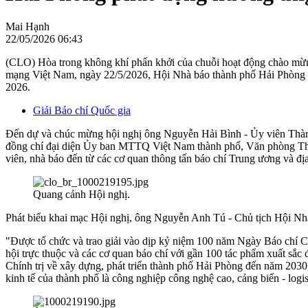
Mai Hạnh
22/05/2026 06:43
(CLO) Hòa trong không khí phấn khởi của chuỗi hoạt động chào mừn
mạng Việt Nam, ngày 22/5/2026, Hội Nhà báo thành phố Hải Phòng –
2026.
Giải Báo chí Quốc gia
​Đến dự và chúc mừng hội nghị ông Nguyễn Hải Bình - Ủy viên Thàn
đồng chí đại diện Ủy ban MTTQ Việt Nam thành phố, Văn phòng Th
viên, nhà báo đến từ các cơ quan thông tấn báo chí Trung ương và đị
Quang cảnh Hội nghị.
​Phát biểu khai mạc Hội nghị, ông Nguyễn Anh Tú - Chủ tịch Hội Nh
"Được tổ chức và trao giải vào dịp kỷ niệm 100 năm Ngày Báo chí C
hội trực thuộc và các cơ quan báo chí với gần 100 tác phẩm xuất sắ
Chính trị về xây dựng, phát triển thành phố Hải Phòng đến năm 2030,
kinh tế của thành phố là công nghiệp công nghệ cao, cảng biển - logis