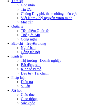
Thời sự
Góc nhìn
Tin tức
Chống lãng phí, tham nhũng, tiêu cực
Việt Nam - Kỷ nguyên vươn mình
Mặt trận
Quốc tế
Tiêu điểm Quốc tế
Thế giới 24h
Công nghệ
Báo chí - Truyền thông
Nghề báo
Công tác hội
Kinh tế
Thị trường - Doanh nghiệp
Bất động sản
Kinh tế vĩ mô
Đầu tư - Tài chính
Pháp luật
Điều tra
Vụ án
Xã hội
Giáo dục
Giao thông
Sức khỏe