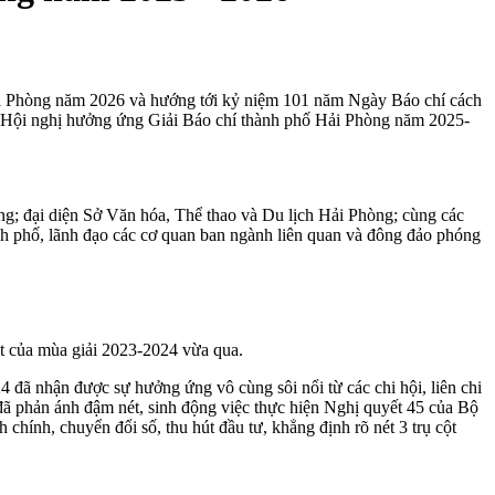
ải Phòng năm 2026 và hướng tới kỷ niệm 101 năm Ngày Báo chí cách
c Hội nghị hưởng ứng Giải Báo chí thành phố Hải Phòng năm 2025-
; đại diện Sở Văn hóa, Thể thao và Du lịch Hải Phòng; cùng các
phố, lãnh đạo các cơ quan ban ngành liên quan và đông đảo phóng
t của mùa giải 2023-2024 vừa qua.
ã nhận được sự hưởng ứng vô cùng sôi nổi từ các chi hội, liên chi
đã phản ánh đậm nét, sinh động việc thực hiện Nghị quyết 45 của Bộ
hính, chuyển đổi số, thu hút đầu tư, khẳng định rõ nét 3 trụ cột