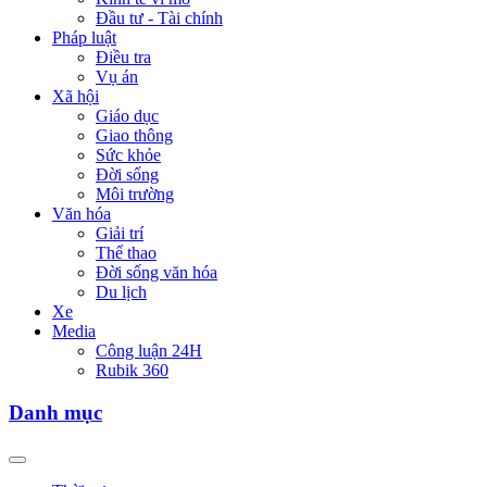
Đầu tư - Tài chính
Pháp luật
Điều tra
Vụ án
Xã hội
Giáo dục
Giao thông
Sức khỏe
Đời sống
Môi trường
Văn hóa
Giải trí
Thể thao
Đời sống văn hóa
Du lịch
Xe
Media
Công luận 24H
Rubik 360
Danh mục