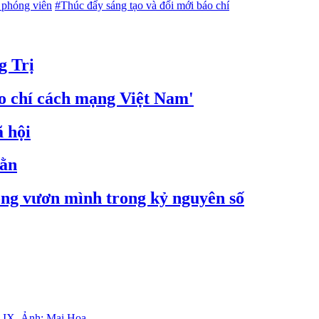
 phóng viên
#Thúc đẩy sáng tạo và đổi mới báo chí
g Trị
áo chí cách mạng Việt Nam'
 hội
hằn
vọng vươn mình trong kỷ nguyên số