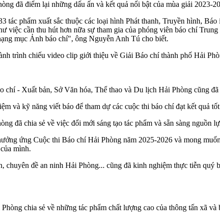
ng đã điểm lại những dấu ấn và kết quả nổi bật của mùa giải 2023-2
33 tác phẩm xuất sắc thuộc các loại hình Phát thanh, Truyền hình, Bá
hư việc cần thu hút hơn nữa sự tham gia của phóng viên báo chí Trung
ộc hạng mục Ảnh báo chí", ông Nguyễn Anh Tú cho biết.
hành trình chiếu video clip giới thiệu về Giải Báo chí thành phố Hải P
hí - Xuất bản, Sở Văn hóa, Thể thao và Du lịch Hải Phòng cũng đã p
ệm và kỹ năng viết báo để tham dự các cuộc thi báo chí đạt kết quả tốt
ng đã chia sẻ về việc đổi mới sáng tạo tác phẩm và sẵn sàng nguồn lực
ưởng ứng Cuộc thi Báo chí Hải Phòng năm 2025-2026 và mong muốn sẽ p
t của mình.
chuyên đề an ninh Hải Phòng... cũng đã kinh nghiệm thực tiễn quý báu
Phòng chia sẻ về những tác phẩm chất lượng cao của thông tấn xã và