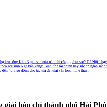
 hạ lưu sông Kim Ngưu sau nửa năm thi công giờ ra sao?
Hà Nội 'chạy
 theo nơi sinh
Nga bán vàng: Toan tính tài chính hay sức ép ngân sách
 đến 40 triệu đồng cho tác giả đạt giải văn học, nghệ thuật
 giải báo chí thành phố Hải Phò