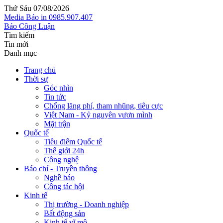
Thứ Sáu 07/08/2026
Media
Báo in
0985.907.407
Báo Công Luận
Tìm kiếm
Tin mới
Danh mục
Trang chủ
Thời sự
Góc nhìn
Tin tức
Chống lãng phí, tham nhũng, tiêu cực
Việt Nam - Kỷ nguyên vươn mình
Mặt trận
Quốc tế
Tiêu điểm Quốc tế
Thế giới 24h
Công nghệ
Báo chí - Truyền thông
Nghề báo
Công tác hội
Kinh tế
Thị trường - Doanh nghiệp
Bất động sản
Kinh tế vĩ mô