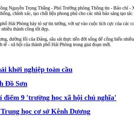
i, ông Nguyễn Trọng Thắng - Phó Trưởng phòng Thông tin - Báo chí - 
h thống, chính xác, tạo chất liệu phong phú cho các nhà báo sáng tạo tá
ố Hải Phòng bày tỏ sự tin tưởng, với sự vào cuộc tích cực của các cơ
 nhiều thành công tốt đẹp.
g, đường lối của Đảng, sâu sát thực tiễn đời sống để cống hiến nhiều
nh tế - xã hội của thành phố Hải Phòng trong giai đoạn mới.
hái khởi nghiệp toàn cầu
ch Đồ Sơn
í điểm 9 'trường học xã hội chủ nghĩa'
 Trung học cơ sở Kênh Dương