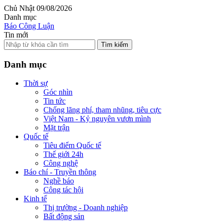
Chủ Nhật 09/08/2026
Danh mục
Báo Công Luận
Tin mới
Tìm kiếm
Danh mục
Thời sự
Góc nhìn
Tin tức
Chống lãng phí, tham nhũng, tiêu cực
Việt Nam - Kỷ nguyên vươn mình
Mặt trận
Quốc tế
Tiêu điểm Quốc tế
Thế giới 24h
Công nghệ
Báo chí - Truyền thông
Nghề báo
Công tác hội
Kinh tế
Thị trường - Doanh nghiệp
Bất động sản