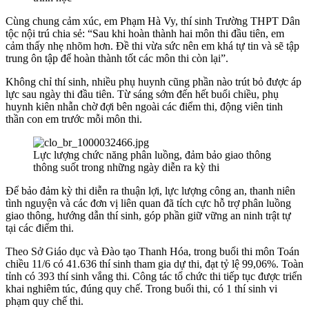
Cùng chung cảm xúc, em Phạm Hà Vy, thí sinh Trường THPT Dân
tộc nội trú chia sẻ: “Sau khi hoàn thành hai môn thi đầu tiên, em
cảm thấy nhẹ nhõm hơn. Đề thi vừa sức nên em khá tự tin và sẽ tập
trung ôn tập để hoàn thành tốt các môn thi còn lại”.
Không chỉ thí sinh, nhiều phụ huynh cũng phần nào trút bỏ được áp
lực sau ngày thi đầu tiên. Từ sáng sớm đến hết buổi chiều, phụ
huynh kiên nhẫn chờ đợi bên ngoài các điểm thi, động viên tinh
thần con em trước mỗi môn thi.
Lực lượng chức năng phân luồng, đảm bảo giao thông
thông suốt trong những ngày diễn ra kỳ thi
Để bảo đảm kỳ thi diễn ra thuận lợi, lực lượng công an, thanh niên
tình nguyện và các đơn vị liên quan đã tích cực hỗ trợ phân luồng
giao thông, hướng dẫn thí sinh, góp phần giữ vững an ninh trật tự
tại các điểm thi.
Theo Sở Giáo dục và Đào tạo Thanh Hóa, trong buổi thi môn Toán
chiều 11/6 có 41.636 thí sinh tham gia dự thi, đạt tỷ lệ 99,06%. Toàn
tỉnh có 393 thí sinh vắng thi. Công tác tổ chức thi tiếp tục được triển
khai nghiêm túc, đúng quy chế. Trong buổi thi, có 1 thí sinh vi
phạm quy chế thi.