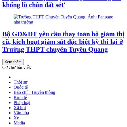
khổng lồ chân đất sét'
Bộ GD&ĐT yêu cầu thay toàn bộ giám thị
cũ, kích hoạt giám sát đặc biệt kỳ thi lại ở
Trường THPT chuyên Tuyên Quang
Xem thêm
Cỡ chữ bài viết:
Thời sự
Quốc tế
Báo chí - Truyền thông
Kinh tế
Pháp luật
Xã hội
Văn hóa
Xe
Media