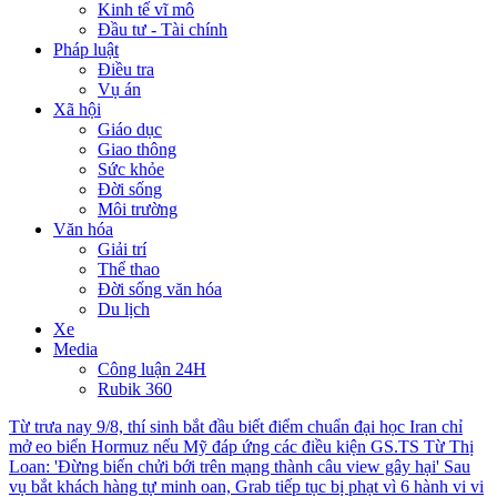
Kinh tế vĩ mô
Đầu tư - Tài chính
Pháp luật
Điều tra
Vụ án
Xã hội
Giáo dục
Giao thông
Sức khỏe
Đời sống
Môi trường
Văn hóa
Giải trí
Thể thao
Đời sống văn hóa
Du lịch
Xe
Media
Công luận 24H
Rubik 360
Từ trưa nay 9/8, thí sinh bắt đầu biết điểm chuẩn đại học
Iran chỉ
mở eo biển Hormuz nếu Mỹ đáp ứng các điều kiện
GS.TS Từ Thị
Loan: 'Đừng biến chửi bới trên mạng thành câu view gây hại'
Sau
vụ bắt khách hàng tự minh oan, Grab tiếp tục bị phạt vì 6 hành vi vi