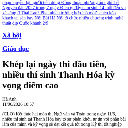
phạm quyền lợi người tiêu dùng
Đồng thuận phương án nghỉ Tết
Nguyên đán 2027 trong 7 ngày
Điều gì đẩy nam sinh 14 tuổi đến vụ
xả súng ở Thái Lan?
Phạt nhiều trường hợp ‘cò mồi’, chèo kéo
khách tại sân bay Nội Bài
Hà Nội tổ chức nhiều chương trình nghệ
thuật dịp Quốc khánh 2/9
Xã hội
Giáo dục
Khép lại ngày thi đầu tiên,
nhiều thí sinh Thanh Hóa kỳ
vọng điểm cao
Hà Anh
11/06/2026 10:57
(CLO) Kết thúc hai môn thi Ngữ văn và Toán trong ngày 11/6,
nhiều thí sinh tại Thanh Hóa bày tỏ sự phấn khởi, tự tin với phần bài
làm của mình và kỳ vọng sẽ đạt kết quả tốt trong Kỳ thi tốt nghiệp