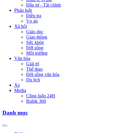
Đầu tư - Tài chính
Pháp luật
Điều tra
Vụ án
Xã hội
Giáo dục
Giao thông
Sức khỏe
Đời sống
Môi trường
Văn hóa
Giải trí
Thể thao
Đời sống văn hóa
Du lịch
Xe
Media
Công luận 24H
Rubik 360
Danh mục