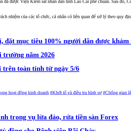
uan đã được Viện Kiểm sát nhân dân tỉnh Lào Cai phê chuẩn. Sau đó, C
rách nhiệm của các tổ chức, cá nhân có liên quan để xử lý theo quy địn
í, đặt mục tiêu 100% người dân được khám
i trường năm 2026
trên toàn tỉnh từ ngày 5/6
dụng hoạt động kinh doanh
#Khởi tố và điều tra hình sự
#Chống gian lậ
h trong vụ lừa đảo, rửa tiền sàn Forex
0 tỷ đồng cho Bệnh viện Bãi Cháy