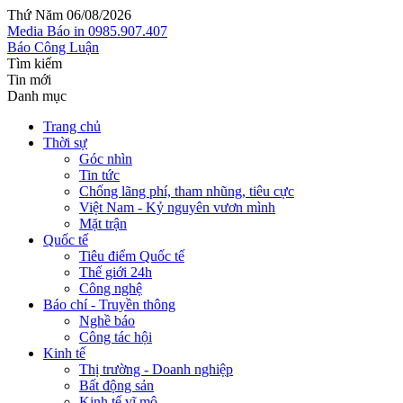
Thứ Năm 06/08/2026
Media
Báo in
0985.907.407
Báo Công Luận
Tìm kiếm
Tin mới
Danh mục
Trang chủ
Thời sự
Góc nhìn
Tin tức
Chống lãng phí, tham nhũng, tiêu cực
Việt Nam - Kỷ nguyên vươn mình
Mặt trận
Quốc tế
Tiêu điểm Quốc tế
Thế giới 24h
Công nghệ
Báo chí - Truyền thông
Nghề báo
Công tác hội
Kinh tế
Thị trường - Doanh nghiệp
Bất động sản
Kinh tế vĩ mô