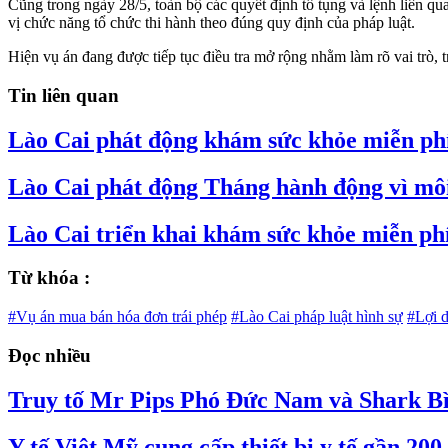
Cũng trong ngày 28/5, toàn bộ các quyết định tố tụng và lệnh liên q
vị chức năng tổ chức thi hành theo đúng quy định của pháp luật.
Hiện vụ án đang được tiếp tục điều tra mở rộng nhằm làm rõ vai trò, t
Tin liên quan
Lào Cai phát động khám sức khỏe miễn ph
Lào Cai phát động Tháng hành động vì mô
Lào Cai triển khai khám sức khỏe miễn phí 
Từ khóa :
#Vụ án mua bán hóa đơn trái phép
#Lào Cai pháp luật hình sự
#Lợi 
Đọc nhiều
Truy tố Mr Pips Phó Đức Nam và Shark Bìn
Y tế Việt Mỹ cung cấp thiết bị y tế gần 20