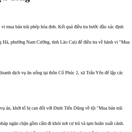
 vi mua bán trái phép hóa đơn. Kết quả điều tra bước đầu xác định
ồng Hà, phường Nam Cường, tỉnh Lào Cai) để điều tra về hành vi "Mua
 doanh dịch vụ ăn uống tại thôn Cổ Phúc 2, xã Trấn Yên để lập các
vụ án, khởi tố bị can đối với Đinh Tiến Dũng về tội "Mua bán trái
 pháp ngăn chặn gồm cấm đi khỏi nơi cư trú và tạm hoãn xuất cảnh.