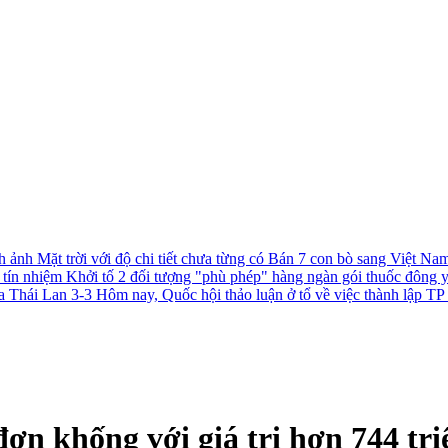
h ảnh Mặt trời với độ chi tiết chưa từng có
Bán 7 con bò sang Việt Nam 
c tín nhiệm
Khởi tố 2 đối tượng "phù phép" hàng ngàn gói thuốc đông 
a Thái Lan 3-3
Hôm nay, Quốc hội thảo luận ở tổ về việc thành lập 
ơn khống với giá trị hơn 744 tr