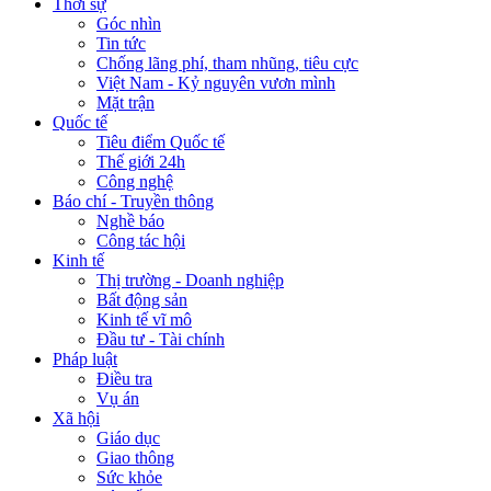
Thời sự
Góc nhìn
Tin tức
Chống lãng phí, tham nhũng, tiêu cực
Việt Nam - Kỷ nguyên vươn mình
Mặt trận
Quốc tế
Tiêu điểm Quốc tế
Thế giới 24h
Công nghệ
Báo chí - Truyền thông
Nghề báo
Công tác hội
Kinh tế
Thị trường - Doanh nghiệp
Bất động sản
Kinh tế vĩ mô
Đầu tư - Tài chính
Pháp luật
Điều tra
Vụ án
Xã hội
Giáo dục
Giao thông
Sức khỏe