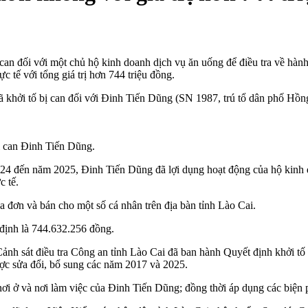
can đối với một chủ hộ kinh doanh dịch vụ ăn uống để điều tra về hành
 tế với tổng giá trị hơn 744 triệu đồng.
đã khởi tố bị can đối với Đinh Tiến Dũng (SN 1987, trú tổ dân phố H
bị can Đinh Tiến Dũng.
 2024 đến năm 2025, Đinh Tiến Dũng đã lợi dụng hoạt động của hộ kinh
c tế.
 đơn và bán cho một số cá nhân trên địa bàn tỉnh Lào Cai.
 định là 744.632.256 đồng.
Cảnh sát điều tra Công an tỉnh Lào Cai đã ban hành Quyết định khởi tố 
ợc sửa đổi, bổ sung các năm 2017 và 2025.
t nơi ở và nơi làm việc của Đinh Tiến Dũng; đồng thời áp dụng các biện