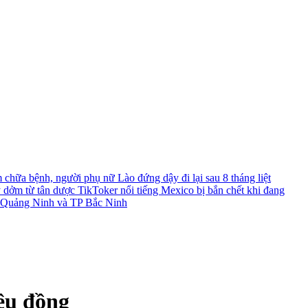
chữa bệnh, người phụ nữ Lào đứng dậy đi lại sau 8 tháng liệt
y dởm từ tân dược
TikToker nổi tiếng Mexico bị bắn chết khi đang
TP Quảng Ninh và TP Bắc Ninh
iệu đồng