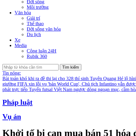
Đời sống
Môi trường
Văn hóa
Giải trí
Thể thao
Đời sống văn hóa
Du lịch
Xe
Media
Công luận 24H
Rubik 360
Tìm kiếm
Tin nóng:
Bài toán khó khi ra đề thi lại cho 328 thí sinh Tuyên Quang
Hé lộ hìn
giường
FIFA xin lỗi vụ 'bán World Cup', Chủ tịch Infantino vẫn đượ
phát trực tiếp
Tuyển futsal Việt Nam ngược dòng ngoạn mục, cầm hò
Pháp luật
Vụ án
Khởi tố bị can mua bán 51 hóa đ