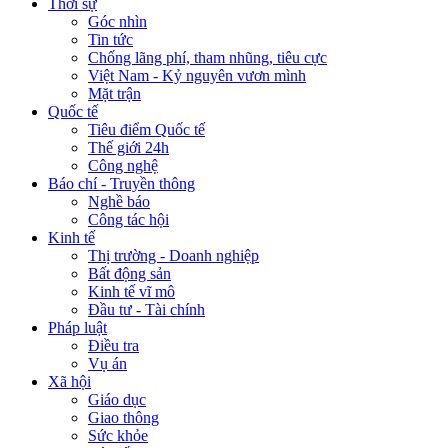
Thời sự
Góc nhìn
Tin tức
Chống lãng phí, tham nhũng, tiêu cực
Việt Nam - Kỷ nguyên vươn mình
Mặt trận
Quốc tế
Tiêu điểm Quốc tế
Thế giới 24h
Công nghệ
Báo chí - Truyền thông
Nghề báo
Công tác hội
Kinh tế
Thị trường - Doanh nghiệp
Bất động sản
Kinh tế vĩ mô
Đầu tư - Tài chính
Pháp luật
Điều tra
Vụ án
Xã hội
Giáo dục
Giao thông
Sức khỏe