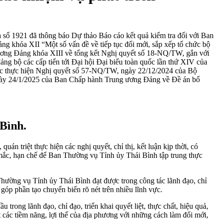
số 1921 đã thông báo Dự thảo Báo cáo kết quả kiểm tra đối với Ban
 khóa XII “Một số vấn đề về tiếp tục đổi mới, sắp xếp tổ chức bộ
 ương Đảng khóa XIII về tổng kết Nghị quyết số 18-NQ/TW, gắn với
ảng bộ các cấp tiến tới Đại hội Đại biểu toàn quốc lần thứ XIV của
chức thực hiện Nghị quyết số 57-NQ/TW, ngày 22/12/2024 của Bộ
, ngày 24/1/2025 của Ban Chấp hành Trung ương Đảng về Đề án bổ
 Bình.
n triệt thực hiện các nghị quyết, chỉ thị, kết luận kịp thời, có
 mắc, hạn chế để Ban Thường vụ Tỉnh ủy Thái Bình tập trung thực
ường vụ Tỉnh ủy Thái Bình đạt được trong công tác lãnh đạo, chỉ
, góp phần tạo chuyển biến rõ nét trên nhiều lĩnh vực.
ong lãnh đạo, chỉ đạo, triển khai quyết liệt, thực chất, hiệu quả,
t các tiềm năng, lợi thế của địa phương với những cách làm đổi mới,