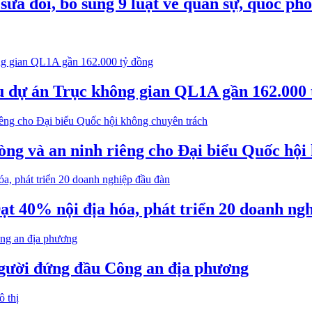
ửa đổi, bổ sung 9 luật về quân sự, quốc ph
êu dự án Trục không gian QL1A gần 162.000 
òng và an ninh riêng cho Đại biểu Quốc hội
ạt 40% nội địa hóa, phát triển 20 doanh ng
người đứng đầu Công an địa phương