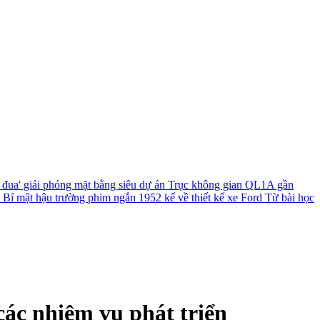
 đua' giải phóng mặt bằng siêu dự án Trục không gian QL1A gần
?
Bí mật hậu trường phim ngắn 1952 kể về thiết kế xe Ford
Từ bài học
các nhiệm vụ phát triển