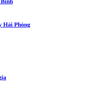
 Bình
ủy Hải Phòng
gia