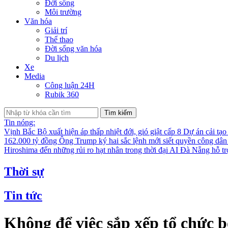
Đời sống
Môi trường
Văn hóa
Giải trí
Thể thao
Đời sống văn hóa
Du lịch
Xe
Media
Công luận 24H
Rubik 360
Tìm kiếm
Tin nóng:
Vịnh Bắc Bộ xuất hiện áp thấp nhiệt đới, gió giật cấp 8
Dự án cải tạo
162.000 tỷ đồng
Ông Trump ký hai sắc lệnh mới siết quyền công dân
Hiroshima đến những rủi ro hạt nhân trong thời đại AI
Đà Nẵng hỗ trợ
Thời sự
Tin tức
Không để việc sắp xếp tổ chức 