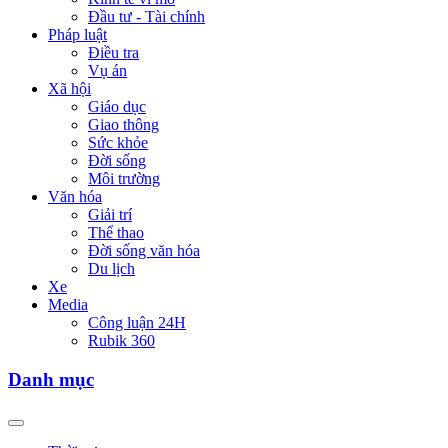
Đầu tư - Tài chính
Pháp luật
Điều tra
Vụ án
Xã hội
Giáo dục
Giao thông
Sức khỏe
Đời sống
Môi trường
Văn hóa
Giải trí
Thể thao
Đời sống văn hóa
Du lịch
Xe
Media
Công luận 24H
Rubik 360
Danh mục