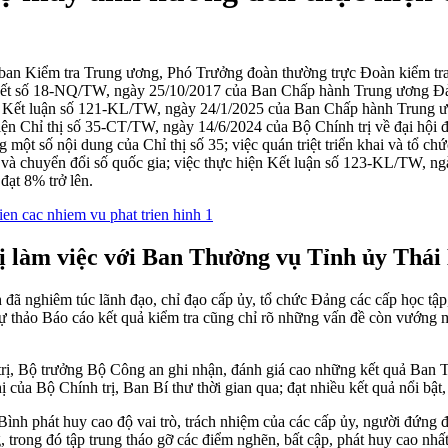
an Kiểm tra Trung ương, Phó Trưởng đoàn thường trực Đoàn kiểm tra 
yết số 18-NQ/TW, ngày 25/10/2017 của Ban Chấp hành Trung ương Đảng
” và Kết luận số 121-KL/TW, ngày 24/1/2025 của Ban Chấp hành Trung
iện Chỉ thị số 35-CT/TW, ngày 14/6/2024 của Bộ Chính trị về đại hội đ
một số nội dung của Chỉ thị số 35; việc quán triệt triển khai và tổ 
tạo và chuyển đổi số quốc gia; việc thực hiện Kết luận số 123-KL/TW
đạt 8% trở lên.
ị làm việc với Ban Thường vụ Tỉnh ủy Thái
nghiêm túc lãnh đạo, chỉ đạo cấp ủy, tổ chức Đảng các cấp học tập, quá
 Dự thảo Báo cáo kết quả kiểm tra cũng chỉ rõ những vấn đề còn vướng
ị, Bộ trưởng Bộ Công an ghi nhận, đánh giá cao những kết quả Ban Th
hị của Bộ Chính trị, Ban Bí thư thời gian qua; đạt nhiều kết quả nổi bật
hát huy cao độ vai trò, trách nhiệm của các cấp ủy, người đứng đầu tr
g, trong đó tập trung tháo gỡ các điểm nghẽn, bất cập, phát huy cao nhấ