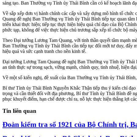
sáng tạo. Ban Thường vụ Tỉnh ủy Thái Bình cần có kế hoạch lãnh đạo,
Về sắp xếp đơn vị hành chính các cấp và xây dựng mô hình tổ chức 
Quang đề nghị Ban Thường vụ Tỉnh ủy Thái Bình tiếp tục quan tâm lãnh
triển khai thực hiện; tiếp tục thực hiện hiệu quả chỉ đạo của Bộ Chính
phức tạp, không để việc thực hiện chủ trương sắp xếp tổ chức bộ máy 
Theo Đại tướng Lương Tam Quang, với tinh thần quyết tâm mạnh mẽ, tr
Ban Thường vụ Tỉnh ủy Thái Bình cần tiếp tục đổi mới tư duy, đẩy mạ
hiệu quả và sức cạnh tranh cho nền kinh tế.
Đại tướng Lương Tam Quang đề nghị Ban Thường vụ Tỉnh ủy Thái Bình 
an tỉnh thực sự trong sạch, vững mạnh, chính quy, tinh nhuệ, hiện đ
Về một số kiến nghị, đề xuất của Ban Thường vụ Tỉnh ủy Thái Bình, 
Bí thư Tỉnh ủy Thái Bình Nguyễn Khắc Thận tiếp thu ý kiến chỉ đạo
trọng và cần thiết đối với địa phương, Bí thư Tỉnh ủy Thái Bình đề
phục khuyết điểm, hạn chế được chỉ ra, nỗ lực thực hiện thắng lợi cá
Tin liên quan
Đoàn kiểm tra số 1921 của Bộ Chính trị, B