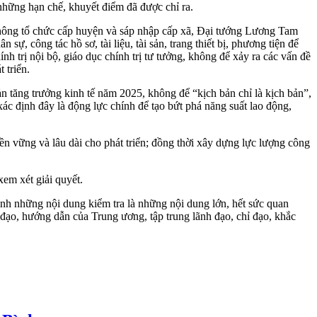
 những hạn chế, khuyết điểm đã được chỉ ra.
không tổ chức cấp huyện và sáp nhập cấp xã, Đại tướng Lương Tam
 công tác hồ sơ, tài liệu, tài sản, trang thiết bị, phương tiện để
ính trị nội bộ, giáo dục chính trị tư tưởng, không để xảy ra các vấn đề
 triển.
n tăng trưởng kinh tế năm 2025, không để “kịch bản chỉ là kịch bản”,
ác định đây là động lực chính để tạo bứt phá năng suất lao động,
n vững và lâu dài cho phát triển; đồng thời xây dựng lực lượng công
em xét giải quyết.
h những nội dung kiểm tra là những nội dung lớn, hết sức quan
ỉ đạo, hướng dẫn của Trung ương, tập trung lãnh đạo, chỉ đạo, khắc