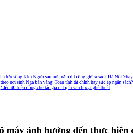
 hạ lưu sông Kim Ngưu sau nửa năm thi công giờ ra sao?
Hà Nội 'chạy
 theo nơi sinh
Nga bán vàng: Toan tính tài chính hay sức ép ngân sách
 đến 40 triệu đồng cho tác giả đạt giải văn học, nghệ thuật
bộ máy ảnh hưởng đến thực hiện 