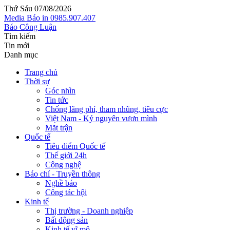
Thứ Sáu 07/08/2026
Media
Báo in
0985.907.407
Báo Công Luận
Tìm kiếm
Tin mới
Danh mục
Trang chủ
Thời sự
Góc nhìn
Tin tức
Chống lãng phí, tham nhũng, tiêu cực
Việt Nam - Kỷ nguyên vươn mình
Mặt trận
Quốc tế
Tiêu điểm Quốc tế
Thế giới 24h
Công nghệ
Báo chí - Truyền thông
Nghề báo
Công tác hội
Kinh tế
Thị trường - Doanh nghiệp
Bất động sản
Kinh tế vĩ mô