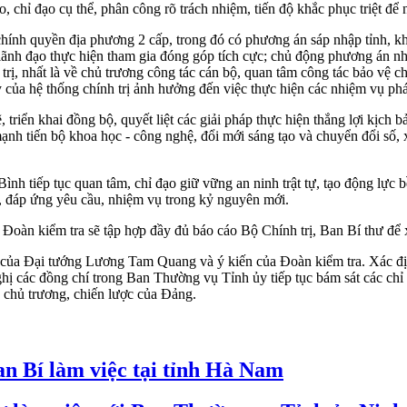
 chỉ đạo cụ thể, phân công rõ trách nhiệm, tiến độ khắc phục triệt để
chính quyền địa phương 2 cấp, trong đó có phương án sáp nhập tỉnh, 
 đạo thực hiện tham gia đóng góp tích cực; chủ động phương án nhân sự,
 trị, nhất là về chủ trương công tác cán bộ, quan tâm công tác bảo vệ ch
của hệ thống chính trị ảnh hưởng đến việc thực hiện các nhiệm vụ phát
iển khai đồng bộ, quyết liệt các giải pháp thực hiện thắng lợi kịch bả
nh tiến bộ khoa học - công nghệ, đổi mới sáng tạo và chuyển đổi số, x
tiếp tục quan tâm, chỉ đạo giữ vững an ninh trật tự, tạo động lực bề
ại, đáp ứng yêu cầu, nhiệm vụ trong kỷ nguyên mới.
Đoàn kiểm tra sẽ tập hợp đầy đủ báo cáo Bộ Chính trị, Ban Bí thư để x
 của Đại tướng Lương Tam Quang và ý kiến của Đoàn kiểm tra. Xác địn
 nghị các đồng chí trong Ban Thường vụ Tỉnh ủy tiếp tục bám sát các ch
c chủ trương, chiến lược của Đảng.
an Bí làm việc tại tỉnh Hà Nam