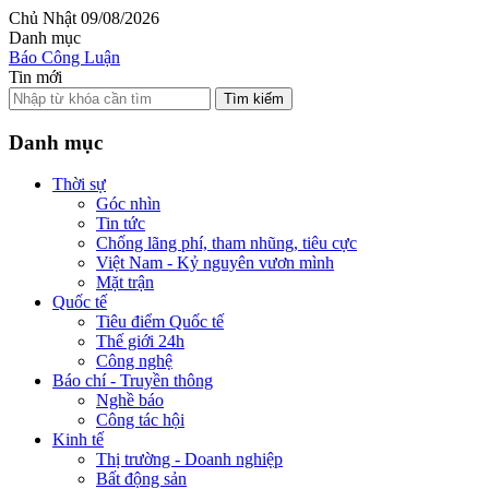
Chủ Nhật 09/08/2026
Danh mục
Báo Công Luận
Tin mới
Tìm kiếm
Danh mục
Thời sự
Góc nhìn
Tin tức
Chống lãng phí, tham nhũng, tiêu cực
Việt Nam - Kỷ nguyên vươn mình
Mặt trận
Quốc tế
Tiêu điểm Quốc tế
Thế giới 24h
Công nghệ
Báo chí - Truyền thông
Nghề báo
Công tác hội
Kinh tế
Thị trường - Doanh nghiệp
Bất động sản