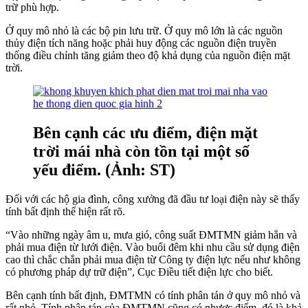
trữ phù hợp.
Ở quy mô nhỏ là các bộ pin lưu trữ. Ở quy mô lớn là các nguồn
thủy điện tích năng hoặc phải huy động các nguồn điện truyền
thống điều chỉnh tăng giảm theo độ khả dụng của nguồn điện mặt
trời.
Bên cạnh các ưu điểm, điện mặt
trời mái nhà còn tồn tại một số
yếu điểm. (Ảnh: ST)
Đối với các hộ gia đình, công xưởng đã đầu tư loại điện này sẽ thấy
tính bất định thể hiện rất rõ.
“Vào những ngày âm u, mưa gió, công suất ĐMTMN giảm hẳn và
phải mua điện từ lưới điện. Vào buổi đêm khi nhu cầu sử dụng điện
cao thì chắc chắn phải mua điện từ Công ty điện lực nếu như không
có phương pháp dự trữ điện”, Cục Điều tiết điện lực cho biết.
Bên cạnh tính bất định, ĐMTMN có tính phân tán ở quy mô nhỏ và
rất nhỏ. Tính phân tán của ĐMTMN cũng có nhược điểm, đó là khả