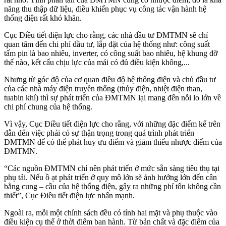
năng thu thập dữ liệu, điều khiển phục vụ công tác vận hành hệ
thống điện rất khó khăn.
Cục Điều tiết điện lực cho rằng, các nhà đầu tư ĐMTMN sẽ chỉ
quan tâm đến chi phí đầu tư, lắp đặt của hệ thống như: công suất
tấm pin là bao nhiêu, inverter, có công suất bao nhiêu, hệ khung đỡ
thế nào, kết cấu chịu lực của mái có đủ điều kiện không,...
Nhưng từ góc độ của cơ quan điều độ hệ thống điện và chủ đầu tư
của các nhà máy điện truyền thống (thủy điện, nhiệt điện than,
tuabin khí) thì sự phát triển của ĐMTMN lại mang đến nỗi lo lớn về
chi phí chung của hệ thống.
Vì vậy, Cục Điều tiết điện lực cho rằng, với những đặc điểm kể trên
dẫn đến việc phải có sự thận trọng trong quá trình phát triển
ĐMTMN để có thể phát huy ưu điểm và giảm thiểu nhược điểm của
ĐMTMN.
“Các nguồn ĐMTMN chỉ nên phát triển ở mức sẵn sàng tiêu thụ tại
phụ tải. Nếu ồ ạt phát triển ở quy mô lớn sẽ ảnh hưởng lớn đến cân
bằng cung – cầu của hệ thống điện, gây ra những phí tổn không cần
thiết”, Cục Điều tiết điện lực nhấn mạnh.
Ngoài ra, mỗi một chính sách đều có tính hai mặt và phụ thuộc vào
điều kiện cụ thể ở thời điểm ban hành. Từ bản chất và đặc điểm của