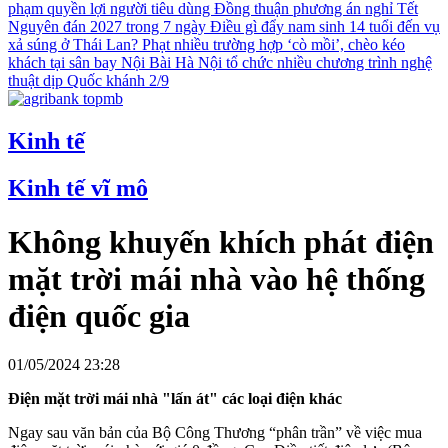
phạm quyền lợi người tiêu dùng
Đồng thuận phương án nghỉ Tết
Nguyên đán 2027 trong 7 ngày
Điều gì đẩy nam sinh 14 tuổi đến vụ
xả súng ở Thái Lan?
Phạt nhiều trường hợp ‘cò mồi’, chèo kéo
khách tại sân bay Nội Bài
Hà Nội tổ chức nhiều chương trình nghệ
thuật dịp Quốc khánh 2/9
Kinh tế
Kinh tế vĩ mô
Không khuyến khích phát điện
mặt trời mái nhà vào hệ thống
điện quốc gia
01/05/2024 23:28
Điện mặt trời mái nhà "lấn át" các loại điện khác
Ngay sau văn bản của Bộ Công Thương “phân trần” về việc mua