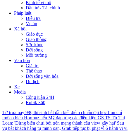
Kinh tế vĩ mô
Đầu tư - Tài chính
Pháp luật
Điều tra
Vụ án
Xã hội
Giáo dục
Giao thông
Sức khỏe
Đời sống
Môi trường
Văn hóa
Giải trí
Thể thao
Đời sống văn hóa
Du lịch
Xe
Media
Công luận 24H
Rubik 360
Từ trưa nay 9/8, thí sinh bắt đầu biết điểm chuẩn đại học
Iran chỉ
mở eo biển Hormuz nếu Mỹ đáp ứng các điều kiện
GS.TS Từ Thị
Loan: 'Đừng biến chửi bới trên mạng thành câu view gây hại'
Sau
vụ bắt khách hàng tự minh oan, Grab tiếp tục bị phạt vì 6 hành vi vi