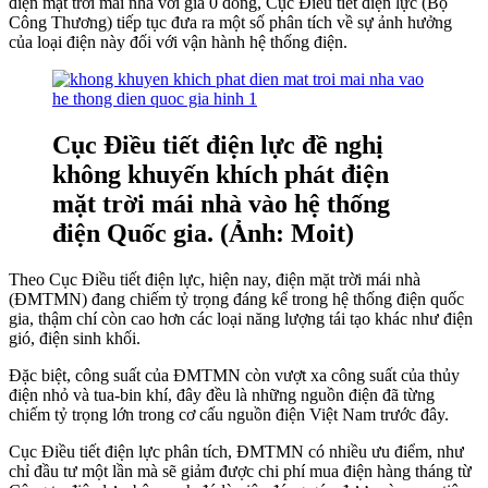
điện mặt trời mái nhà với giá 0 đồng, Cục Điều tiết điện lực (Bộ
Công Thương) tiếp tục đưa ra một số phân tích về sự ảnh hưởng
của loại điện này đối với vận hành hệ thống điện.
Cục Điều tiết điện lực đề nghị
không khuyến khích phát điện
mặt trời mái nhà vào hệ thống
điện Quốc gia. (Ảnh: Moit)
Theo Cục Điều tiết điện lực, hiện nay, điện mặt trời mái nhà
(ĐMTMN) đang chiếm tỷ trọng đáng kể trong hệ thống điện quốc
gia, thậm chí còn cao hơn các loại năng lượng tái tạo khác như điện
gió, điện sinh khối.
Đặc biệt, công suất của ĐMTMN còn vượt xa công suất của thủy
điện nhỏ và tua-bin khí, đây đều là những nguồn điện đã từng
chiếm tỷ trọng lớn trong cơ cấu nguồn điện Việt Nam trước đây.
Cục Điều tiết điện lực phân tích, ĐMTMN có nhiều ưu điểm, như
chỉ đầu tư một lần mà sẽ giảm được chi phí mua điện hàng tháng từ