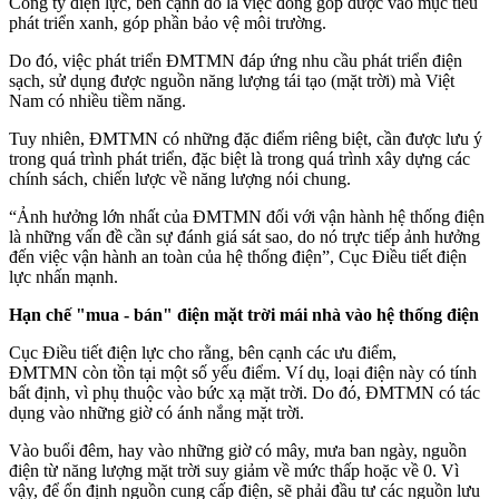
Công ty điện lực, bên cạnh đó là việc đóng góp được vào mục tiêu
phát triển xanh, góp phần bảo vệ môi trường.
Do đó, việc phát triển ĐMTMN đáp ứng nhu cầu phát triển điện
sạch, sử dụng được nguồn năng lượng tái tạo (mặt trời) mà Việt
Nam có nhiều tiềm năng.
Tuy nhiên, ĐMTMN có những đặc điểm riêng biệt, cần được lưu ý
trong quá trình phát triển, đặc biệt là trong quá trình xây dựng các
chính sách, chiến lược về năng lượng nói chung.
“Ảnh hưởng lớn nhất của ĐMTMN đối với vận hành hệ thống điện
là những vấn đề cần sự đánh giá sát sao, do nó trực tiếp ảnh hưởng
đến việc vận hành an toàn của hệ thống điện”, Cục Điều tiết điện
lực nhấn mạnh.
Hạn chế "mua - bán" điện mặt trời mái nhà vào hệ thống điện
Cục Điều tiết điện lực cho rằng, bên cạnh các ưu điểm,
ĐMTMN còn tồn tại một số yếu điểm. Ví dụ, loại điện này có tính
bất định, vì phụ thuộc vào bức xạ mặt trời. Do đó, ĐMTMN có tác
dụng vào những giờ có ánh nắng mặt trời.
Vào buổi đêm, hay vào những giờ có mây, mưa ban ngày, nguồn
điện từ năng lượng mặt trời suy giảm về mức thấp hoặc về 0. Vì
vậy, để ổn định nguồn cung cấp điện, sẽ phải đầu tư các nguồn lưu