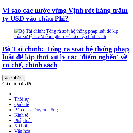
Vì sao các nước vùng Vịnh rót hàng trăm
tỷ USD vào châu Phi?
Bộ Tài chính: Tổng rà soát hệ thống pháp
luật để kịp thời xử lý các 'điểm nghẽn' về
cơ chế, chính sách
Xem thêm
Cỡ chữ bài viết:
Thời sự
Quốc tế
Báo chí - Truyền thông
Kinh tế
Pháp luật
Xã hội
Văn hóa