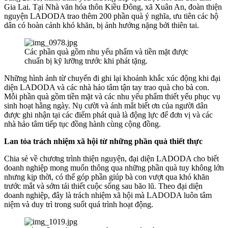
Gia Lai. Tại Nhà văn hóa thôn Kiều Đông, xã Xuân An, đoàn thiện
nguyện LADODA trao thêm 200 phần quà ý nghĩa, ưu tiên các hộ
dân có hoàn cảnh khó khăn, bị ảnh hưởng nặng bởi thiên tai.
Các phần quà gồm nhu yếu phẩm và tiền mặt được
chuẩn bị kỹ lưỡng trước khi phát tặng.
Những hình ảnh từ chuyến đi ghi lại khoảnh khắc xúc động khi đại
diện LADODA và các nhà hảo tâm tận tay trao quà cho bà con.
Mỗi phần quà gồm tiền mặt và các nhu yếu phẩm thiết yếu phục vụ
sinh hoạt hằng ngày. Nụ cười và ánh mắt biết ơn của người dân
được ghi nhận tại các điểm phát quà là động lực để đơn vị và các
nhà hảo tâm tiếp tục đồng hành cùng cộng đồng.
Lan tỏa trách nhiệm xã hội từ những phần quà thiết thực
Chia sẻ về chương trình thiện nguyện, đại diện LADODA cho biết
doanh nghiệp mong muốn thông qua những phần quà tuy không lớn
nhưng kịp thời, có thể góp phần giúp bà con vượt qua khó khăn
trước mắt và sớm tái thiết cuộc sống sau bão lũ. Theo đại diện
doanh nghiệp, đây là trách nhiệm xã hội mà LADODA luôn tâm
niệm và duy trì trong suốt quá trình hoạt động.