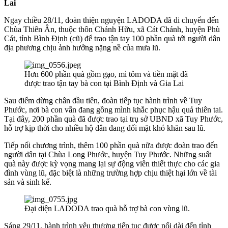
Lai
Ngay chiều 28/11, đoàn thiện nguyện LADODA đã di chuyển đến
Chùa Thiên Ân, thuộc thôn Chánh Hữu, xã Cát Chánh, huyện Phù
Cát, tỉnh Bình Định (cũ) để trao tận tay 100 phần quà tới người dân
địa phương chịu ảnh hưởng nặng nề của mưa lũ.
Hơn 600 phần quà gồm gạo, mì tôm và tiền mặt đã
được trao tận tay bà con tại Bình Định và Gia Lai
Sau điểm dừng chân đầu tiên, đoàn tiếp tục hành trình về Tuy
Phước, nơi bà con vẫn đang gồng mình khắc phục hậu quả thiên tai.
Tại đây, 200 phần quà đã được trao tại trụ sở UBND xã Tuy Phước,
hỗ trợ kịp thời cho nhiều hộ dân đang đối mặt khó khăn sau lũ.
Tiếp nối chương trình, thêm 100 phần quà nữa được đoàn trao đến
người dân tại Chùa Long Phước, huyện Tuy Phước. Những suất
quà này được kỳ vọng mang lại sự động viên thiết thực cho các gia
đình vùng lũ, đặc biệt là những trường hợp chịu thiệt hại lớn về tài
sản và sinh kế.
Đại diện LADODA trao quà hỗ trợ bà con vùng lũ.
Sáng 29/11, hành trình yêu thương tiếp tục được nối dài đến tỉnh