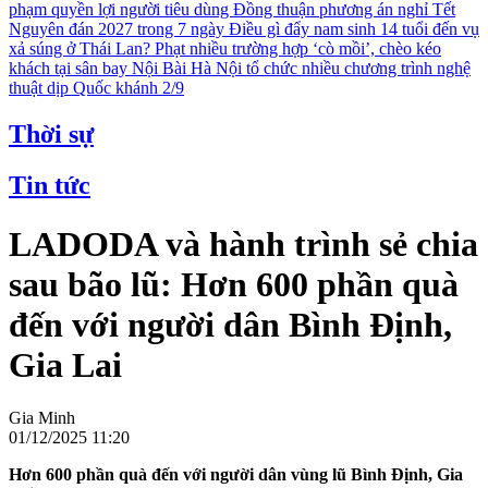
phạm quyền lợi người tiêu dùng
Đồng thuận phương án nghỉ Tết
Nguyên đán 2027 trong 7 ngày
Điều gì đẩy nam sinh 14 tuổi đến vụ
xả súng ở Thái Lan?
Phạt nhiều trường hợp ‘cò mồi’, chèo kéo
khách tại sân bay Nội Bài
Hà Nội tổ chức nhiều chương trình nghệ
thuật dịp Quốc khánh 2/9
Thời sự
Tin tức
LADODA và hành trình sẻ chia
sau bão lũ: Hơn 600 phần quà
đến với người dân Bình Định,
Gia Lai
Gia Minh
01/12/2025 11:20
Hơn 600 phần quà đến với người dân vùng lũ Bình Định, Gia