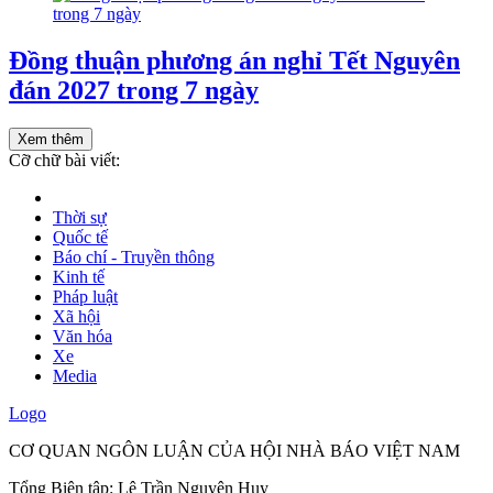
Đồng thuận phương án nghỉ Tết Nguyên
đán 2027 trong 7 ngày
Xem thêm
Cỡ chữ bài viết:
Thời sự
Quốc tế
Báo chí - Truyền thông
Kinh tế
Pháp luật
Xã hội
Văn hóa
Xe
Media
Logo
CƠ QUAN NGÔN LUẬN CỦA HỘI NHÀ BÁO VIỆT NAM
Tổng Biên tập: Lê Trần Nguyên Huy