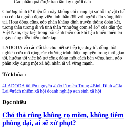
Các phần quà được trao tận tay người dân
Chương trình từ thiện lần này không chỉ mang lại sự hỗ trợ vật chất
mà còn là nguồn động viên tinh thần đối với người dân vùng thiên
tai. Hoạt động cũng góp phần khẳng định truyền thống đoàn kết,
tương thân tương ái và tinh thần “nhường cơm sẻ áo” của dân tộc
Việt Nam, đặc biệt trong bối cảnh biến đổi khí hậu khiến thiên tai
ngày càng diễn biến phức tạp.
LADODA và các đối tác cho biết sẽ tiếp tục duy trì, đồng thời
nghiên cứu mở rộng các chương trình thiện nguyện trong thời gian
tới, hướng tới việc hỗ trợ cộng đồng một cách bền vững hơn, góp
phần xây dựng một xã hội nhân ái và vững mạnh.
Từ khóa :
#LADODA
#thiện nguyện
#bão lũ miền Trung
#Bình Định
#Gia
Lai
#trách nhiệm xã hội doanh nghiệp
#an sinh xã hội
Đọc nhiều
Chó thả rông không rọ mõm, không tiêm
phòng dại, ai sẽ xử phạt?