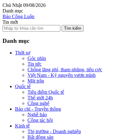
Chủ Nhật 09/08/2026
Danh mục
Báo Công Luận
Tin mới
Tìm kiếm
Danh mục
Thời sự
Góc nhìn
Tin tức
Chống lãng phí, tham nhũng, tiêu cực
Việt Nam - Kỷ nguyên vươn mình
Mặt trận
Quốc tế
Tiêu điểm Quốc tế
Thế giới 24h
Công nghệ
Báo chí - Truyền thông
Nghề báo
Công tác hội
Kinh tế
Thị trường - Doanh nghiệp
Bất động sản