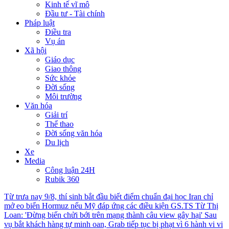
Kinh tế vĩ mô
Đầu tư - Tài chính
Pháp luật
Điều tra
Vụ án
Xã hội
Giáo dục
Giao thông
Sức khỏe
Đời sống
Môi trường
Văn hóa
Giải trí
Thể thao
Đời sống văn hóa
Du lịch
Xe
Media
Công luận 24H
Rubik 360
Từ trưa nay 9/8, thí sinh bắt đầu biết điểm chuẩn đại học
Iran chỉ
mở eo biển Hormuz nếu Mỹ đáp ứng các điều kiện
GS.TS Từ Thị
Loan: 'Đừng biến chửi bới trên mạng thành câu view gây hại'
Sau
vụ bắt khách hàng tự minh oan, Grab tiếp tục bị phạt vì 6 hành vi vi