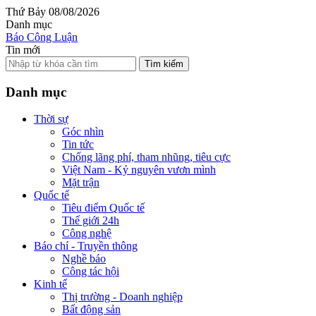
Thứ Bảy 08/08/2026
Danh mục
Báo Công Luận
Tin mới
Tìm kiếm
Danh mục
Thời sự
Góc nhìn
Tin tức
Chống lãng phí, tham nhũng, tiêu cực
Việt Nam - Kỷ nguyên vươn mình
Mặt trận
Quốc tế
Tiêu điểm Quốc tế
Thế giới 24h
Công nghệ
Báo chí - Truyền thông
Nghề báo
Công tác hội
Kinh tế
Thị trường - Doanh nghiệp
Bất động sản