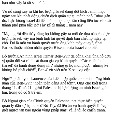
bạo như vậy là rất sai trái".
Vụ nổ súng xảy ra khi lực lượng Israel đang đột kích Jenin, một
ngày sau khi phát động chiến dịch quân sự tại thành phố Tubas gần
đó. Lực lượng Israel đã tiến hành một cuộc tấn công liên tục vào các
thành phố phía bắc Bờ Tây kể từ tháng 1 năm nay.
"Mọi người đều thấy rằng họ không gây ra mối đe dọa nào cho lực
lượng Israel, vậy mà binh lính lại quyết định bắn chết họ ngay tại
chỗ. Đó là một vụ hành quyết trước ống kính máy quay", Shai
Parnes thuộc nhóm nhân quyền B'tselem của Israel cho biết.
Bộ trưởng An ninh Israel Itamar Ben-Gvir đã công khai ủng hộ đơn
vị quân đội và cảnh sát tham gia vụ hành quyết. "Các chiến binh
(Israel) đã hành động đúng như những gì họ mong đợi - những kẻ
khủng bố phải chết!", Ben-Gvir viết trên X sau vụ việc.
Người phát ngôn Laurence của Liên hợp quốc cho biết những bình
luận của Ben-Gvir "hoàn toàn đáng ghê tởm". Ông cho biết trong
tháng 11, đã có 21 người Palestine bị lực lượng an ninh Israel giết
hại, trong đó có 9 trẻ em.
Bộ Ngoại giao của Chính quyền Palestine, nơi thực hiện quyền
quản lý dân sự hạn chế ở Bờ Tây, đã lên án vụ hành quyết là "vụ
giết người tàn bạo ngoài vòng pháp luật" và là tội ác chiến tranh.