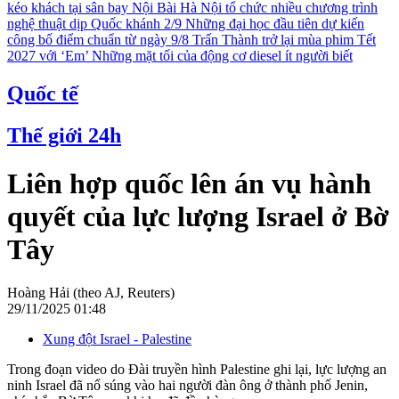
kéo khách tại sân bay Nội Bài
Hà Nội tổ chức nhiều chương trình
nghệ thuật dịp Quốc khánh 2/9
Những đại học đầu tiên dự kiến
công bố điểm chuẩn từ ngày 9/8
Trấn Thành trở lại mùa phim Tết
2027 với ‘Em’
Những mặt tối của động cơ diesel ít người biết
Quốc tế
Thế giới 24h
Liên hợp quốc lên án vụ hành
quyết của lực lượng Israel ở Bờ
Tây
Hoàng Hải (theo AJ, Reuters)
29/11/2025 01:48
Xung đột Israel - Palestine
Trong đoạn video do Đài truyền hình Palestine ghi lại, lực lượng an
ninh Israel đã nổ súng vào hai người đàn ông ở thành phố Jenin,