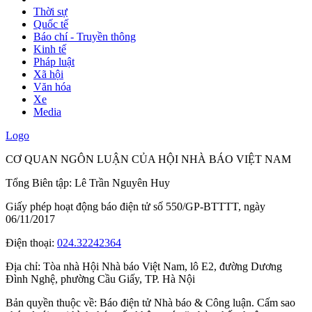
Thời sự
Quốc tế
Báo chí - Truyền thông
Kinh tế
Pháp luật
Xã hội
Văn hóa
Xe
Media
Logo
CƠ QUAN NGÔN LUẬN CỦA HỘI NHÀ BÁO VIỆT NAM
Tổng Biên tập: Lê Trần Nguyên Huy
Giấy phép hoạt động báo điện tử số 550/GP-BTTTT, ngày
06/11/2017
Điện thoại:
024.32242364
Địa chỉ:
Tòa nhà Hội Nhà báo Việt Nam, lô E2, đường Dương
Đình Nghệ, phường Cầu Giấy, TP. Hà Nội
Bản quyền thuộc về: Báo điện tử Nhà báo & Công luận. Cấm sao