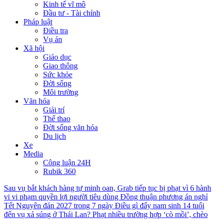
Kinh tế vĩ mô
Đầu tư - Tài chính
Pháp luật
Điều tra
Vụ án
Xã hội
Giáo dục
Giao thông
Sức khỏe
Đời sống
Môi trường
Văn hóa
Giải trí
Thể thao
Đời sống văn hóa
Du lịch
Xe
Media
Công luận 24H
Rubik 360
Sau vụ bắt khách hàng tự minh oan, Grab tiếp tục bị phạt vì 6 hành
vi vi phạm quyền lợi người tiêu dùng
Đồng thuận phương án nghỉ
Tết Nguyên đán 2027 trong 7 ngày
Điều gì đẩy nam sinh 14 tuổi
đến vụ xả súng ở Thái Lan?
Phạt nhiều trường hợp ‘cò mồi’, chèo