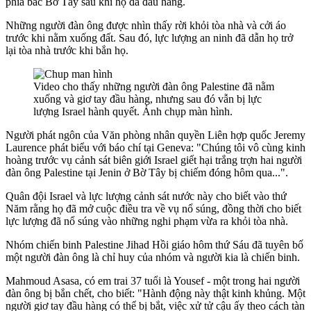
phía bắc Bờ Tây sau khi họ đã đầu hàng.
Những người đàn ông được nhìn thấy rời khỏi tòa nhà và cởi áo
trước khi nằm xuống đất. Sau đó, lực lượng an ninh đã dẫn họ trở
lại tòa nhà trước khi bắn họ.
Video cho thấy những người đàn ông Palestine đã nằm
xuống và giơ tay đầu hàng, nhưng sau đó vẫn bị lực
lượng Israel hành quyết. Ảnh chụp màn hình.
Người phát ngôn của Văn phòng nhân quyền Liên hợp quốc Jeremy
Laurence phát biểu với báo chí tại Geneva: "Chúng tôi vô cùng kinh
hoàng trước vụ cảnh sát biên giới Israel giết hại trắng trợn hai người
đàn ông Palestine tại Jenin ở Bờ Tây bị chiếm đóng hôm qua...".
Quân đội Israel và lực lượng cảnh sát nước này cho biết vào thứ
Năm rằng họ đã mở cuộc điều tra về vụ nổ súng, đồng thời cho biết
lực lượng đã nổ súng vào những nghi phạm vừa ra khỏi tòa nhà.
Nhóm chiến binh Palestine Jihad Hồi giáo hôm thứ Sáu đã tuyên bố
một người đàn ông là chỉ huy của nhóm và người kia là chiến binh.
Mahmoud Asasa, có em trai 37 tuổi là Yousef - một trong hai người
đàn ông bị bắn chết, cho biết: "Hành động này thật kinh khủng. Một
người giơ tay đầu hàng có thể bị bắt, việc xử tử cậu ấy theo cách tàn