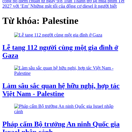
công bố điểm chuẩn từ ngày 9/8
Trấn Thành trở lại mùa phim Tết
2027 với ‘Em’
Những mặt tối của động cơ diesel ít người biết
Từ khóa: Palestine
Lễ tang 112 người cùng một gia đình ở
Gaza
Làm sâu sắc quan hệ hữu nghị, hợp tác
Việt Nam - Palestine
Pháp cấm Bộ trưởng An ninh Quốc gia
Israel nhập cảnh