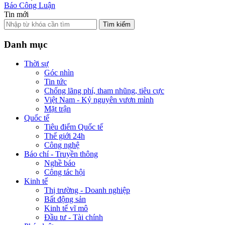
Báo Công Luận
Tin mới
Tìm kiếm
Danh mục
Thời sự
Góc nhìn
Tin tức
Chống lãng phí, tham nhũng, tiêu cực
Việt Nam - Kỷ nguyên vươn mình
Mặt trận
Quốc tế
Tiêu điểm Quốc tế
Thế giới 24h
Công nghệ
Báo chí - Truyền thông
Nghề báo
Công tác hội
Kinh tế
Thị trường - Doanh nghiệp
Bất động sản
Kinh tế vĩ mô
Đầu tư - Tài chính