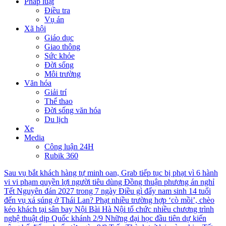
Pháp luật
Điều tra
Vụ án
Xã hội
Giáo dục
Giao thông
Sức khỏe
Đời sống
Môi trường
Văn hóa
Giải trí
Thể thao
Đời sống văn hóa
Du lịch
Xe
Media
Công luận 24H
Rubik 360
Sau vụ bắt khách hàng tự minh oan, Grab tiếp tục bị phạt vì 6 hành
vi vi phạm quyền lợi người tiêu dùng
Đồng thuận phương án nghỉ
Tết Nguyên đán 2027 trong 7 ngày
Điều gì đẩy nam sinh 14 tuổi
đến vụ xả súng ở Thái Lan?
Phạt nhiều trường hợp ‘cò mồi’, chèo
kéo khách tại sân bay Nội Bài
Hà Nội tổ chức nhiều chương trình
nghệ thuật dịp Quốc khánh 2/9
Những đại học đầu tiên dự kiến