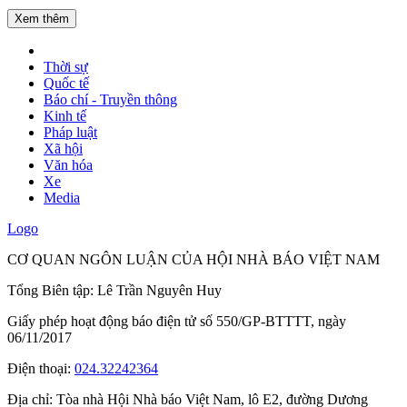
Xem thêm
Thời sự
Quốc tế
Báo chí - Truyền thông
Kinh tế
Pháp luật
Xã hội
Văn hóa
Xe
Media
Logo
CƠ QUAN NGÔN LUẬN CỦA HỘI NHÀ BÁO VIỆT NAM
Tổng Biên tập: Lê Trần Nguyên Huy
Giấy phép hoạt động báo điện tử số 550/GP-BTTTT, ngày
06/11/2017
Điện thoại:
024.32242364
Địa chỉ:
Tòa nhà Hội Nhà báo Việt Nam, lô E2, đường Dương