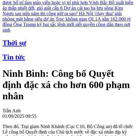
được bố trí làm giáo viên hoặc vị trí phù hợp
Vịnh Bắc Bộ xuất hiện
áp thấp nhiệt đới, gió giật cấp 8
Dự án cải tạo hạ lưu sông Kim
Ngưu sau nửa năm thi công giờ ra sao?
Hà Nội 'chạy đua' giải
phóng mặt bằng siêu dự án Trục không gian QL1A gần 162.000 tỷ
đồng
Ông Trump ký hai sắc lệnh mới siết quyền công dân theo nơi
sinh
Thời sự
Tin tức
Ninh Bình: Công bố Quyết
định đặc xá cho hơn 600 phạm
nhân
Trần Anh
01/09/2025 09:55
Theo đó, Trại giam Ninh Khánh (Cục C10, Bộ Công an) đã tổ chức
Lễ công bố Quyết định của Chủ tịch nước về đặc xá nhân dịp kỷ