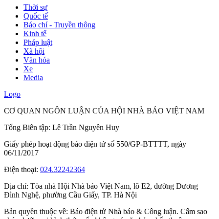
Thời sự
Quốc tế
Báo chí - Truyền thông
Kinh tế
Pháp luật
Xã hội
Văn hóa
Xe
Media
Logo
CƠ QUAN NGÔN LUẬN CỦA HỘI NHÀ BÁO VIỆT NAM
Tổng Biên tập: Lê Trần Nguyên Huy
Giấy phép hoạt động báo điện tử số 550/GP-BTTTT, ngày
06/11/2017
Điện thoại:
024.32242364
Địa chỉ:
Tòa nhà Hội Nhà báo Việt Nam, lô E2, đường Dương
Đình Nghệ, phường Cầu Giấy, TP. Hà Nội
Bản quyền thuộc về: Báo điện tử Nhà báo & Công luận. Cấm sao