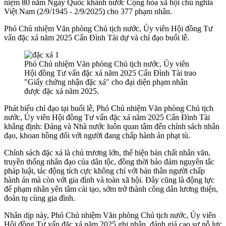
niệm 80 năm Ngày Quốc khánh nước Cộng hòa xã hội chủ nghĩa
Việt Nam (2/9/1945 - 2/9/2025) cho 377 phạm nhân.
Phó Chủ nhiệm Văn phòng Chủ tịch nước, Ủy viên Hội đồng Tư
vấn đặc xá năm 2025 Cấn Đình Tài dự và chỉ đạo buổi lễ.
Phó Chủ nhiệm Văn phòng Chủ tịch nước, Ủy viên
Hội đồng Tư vấn đặc xá năm 2025 Cấn Đình Tài trao
"Giấy chứng nhận đặc xá" cho đại diện phạm nhân
được đặc xá năm 2025.
Phát biểu chỉ đạo tại buổi lễ, Phó Chủ nhiệm Văn phòng Chủ tịch
nước, Ủy viên Hội đồng Tư vấn đặc xá năm 2025 Cấn Đình Tài
khẳng định: Đảng và Nhà nước luôn quan tâm đến chính sách nhân
đạo, khoan hồng đối với người đang chấp hành án phạt tù.
Chính sách đặc xá là chủ trương lớn, thể hiện bản chất nhân văn,
truyền thống nhân đạo của dân tộc, đồng thời bảo đảm nguyên tắc
pháp luật, tác động tích cực không chỉ với bản thân người chấp
hành án mà còn với gia đình và toàn xã hội. Đây cũng là động lực
để phạm nhân yên tâm cải tạo, sớm trở thành công dân lương thiện,
đoàn tụ cùng gia đình.
Nhân dịp này, Phó Chủ nhiệm Văn phòng Chủ tịch nước, Ủy viên
Hội đồng Tư vấn đặc xá năm 2025 ghi nhận, đánh giá cao sự nỗ lực