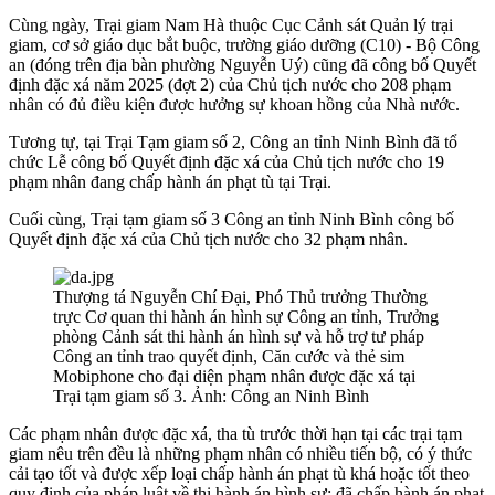
Cùng ngày, Trại giam Nam Hà thuộc Cục Cảnh sát Quản lý trại
giam, cơ sở giáo dục bắt buộc, trường giáo dưỡng (C10) - Bộ Công
an (đóng trên địa bàn phường Nguyễn Uý) cũng đã công bố Quyết
định đặc xá năm 2025 (đợt 2) của Chủ tịch nước cho 208 phạm
nhân có đủ điều kiện được hưởng sự khoan hồng của Nhà nước.
Tương tự, tại Trại Tạm giam số 2, Công an tỉnh Ninh Bình đã tổ
chức Lễ công bố Quyết định đặc xá của Chủ tịch nước cho 19
phạm nhân đang chấp hành án phạt tù tại Trại.
Cuối cùng, Trại tạm giam số 3 Công an tỉnh Ninh Bình công bố
Quyết định đặc xá của Chủ tịch nước cho 32 phạm nhân.
Thượng tá Nguyễn Chí Đại, Phó Thủ trưởng Thường
trực Cơ quan thi hành án hình sự Công an tỉnh, Trưởng
phòng Cảnh sát thi hành án hình sự và hỗ trợ tư pháp
Công an tỉnh trao quyết định, Căn cước và thẻ sim
Mobiphone cho đại diện phạm nhân được đặc xá tại
Trại tạm giam số 3. Ảnh: Công an Ninh Bình
Các phạm nhân được đặc xá, tha tù trước thời hạn tại các trại tạm
giam nêu trên đều là những phạm nhân có nhiều tiến bộ, có ý thức
cải tạo tốt và được xếp loại chấp hành án phạt tù khá hoặc tốt theo
quy định của pháp luật về thi hành án hình sự; đã chấp hành án phạt