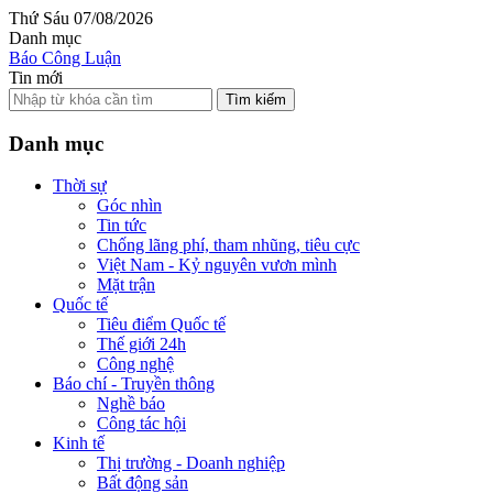
Thứ Sáu 07/08/2026
Danh mục
Báo Công Luận
Tin mới
Tìm kiếm
Danh mục
Thời sự
Góc nhìn
Tin tức
Chống lãng phí, tham nhũng, tiêu cực
Việt Nam - Kỷ nguyên vươn mình
Mặt trận
Quốc tế
Tiêu điểm Quốc tế
Thế giới 24h
Công nghệ
Báo chí - Truyền thông
Nghề báo
Công tác hội
Kinh tế
Thị trường - Doanh nghiệp
Bất động sản