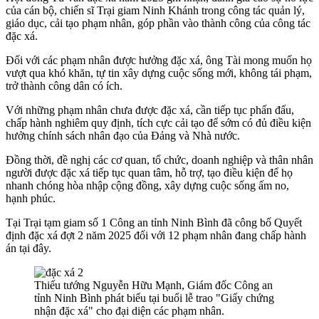
của cán bộ, chiến sĩ Trại giam Ninh Khánh trong công tác quản lý,
giáo dục, cải tạo phạm nhân, góp phần vào thành công của công tác
đặc xá.
Đối với các phạm nhân được hưởng đặc xá, ông Tài mong muốn họ
vượt qua khó khăn, tự tin xây dựng cuộc sống mới, không tái phạm,
trở thành công dân có ích.
Với những phạm nhân chưa được đặc xá, cần tiếp tục phấn đấu,
chấp hành nghiêm quy định, tích cực cải tạo để sớm có đủ điều kiện
hưởng chính sách nhân đạo của Đảng và Nhà nước.
Đồng thời, đề nghị các cơ quan, tổ chức, doanh nghiệp và thân nhân
người được đặc xá tiếp tục quan tâm, hỗ trợ, tạo điều kiện để họ
nhanh chóng hòa nhập cộng đồng, xây dựng cuộc sống ấm no,
hạnh phúc.
Tại Trại tạm giam số 1 Công an tỉnh Ninh Bình đã công bố Quyết
định đặc xá đợt 2 năm 2025 đối với 12 phạm nhân đang chấp hành
án tại đây.
Thiếu tướng Nguyễn Hữu Mạnh, Giám đốc Công an
tỉnh Ninh Bình phát biểu tại buổi lễ trao "Giấy chứng
nhận đặc xá" cho đại diện các phạm nhân.