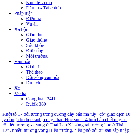
Kinh tế vĩ mô
Đầu tư - Tài chính
Pháp luật
Điều tra
Vụ án
Xã hội
Giáo dục
Giao thông
Sức khỏe
Đời sống
Môi trường
Văn hóa
Giải trí
Thể thao
Đời sống văn hóa
Du lịch
Xe
Media
Công luận 24H
Rubik 360
Khởi tố 17 đối tượng trong đường dây bán ma túy "cỏ" giao dịch 10
tỷ đồng cho học sinh, công nhân
Học sinh 14 tuổi bắn chết ông bà
rồi đến trường xả súng ở Thái Lan
Xả súng tại trường học ở Thái
Lan, nhiều thương vong
Hiệu trưởng, hiệu phó dôi dư sau sáp nhập