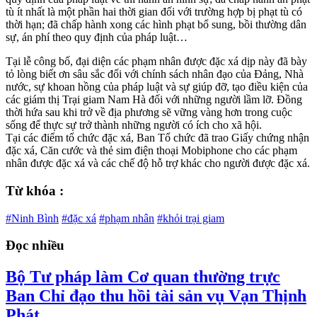
tù ít nhất là một phần hai thời gian đối với trường hợp bị phạt tù có
thời hạn; đã chấp hành xong các hình phạt bổ sung, bồi thường dân
sự, án phí theo quy định của pháp luật…
Tại lễ công bố, đại diện các phạm nhân được đặc xá dịp này đã bày
tỏ lòng biết ơn sâu sắc đối với chính sách nhân đạo của Đảng, Nhà
nước, sự khoan hồng của pháp luật và sự giúp đỡ, tạo điều kiện của
các giám thị Trại giam Nam Hà đối với những người lầm lỡ. Đồng
thời hứa sau khi trở về địa phương sẽ vững vàng hơn trong cuộc
sống để thực sự trở thành những người có ích cho xã hội.
Tại các điểm tổ chức đặc xá, Ban Tổ chức đã trao Giấy chứng nhận
đặc xá, Căn cước và thẻ sim điện thoại Mobiphone cho các phạm
nhân được đặc xá và các chế độ hỗ trợ khác cho người được đặc xá.
Từ khóa :
#Ninh Bình
#đặc xá
#phạm nhân
#khỏi trại giam
Đọc nhiều
Bộ Tư pháp làm Cơ quan thường trực
Ban Chỉ đạo thu hồi tài sản vụ Vạn Thịnh
Phát