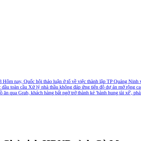
-3
Hôm nay, Quốc hội thảo luận ở tổ về việc thành lập TP Quảng Ninh
c dầu toàn cầu
Xử lý nhà thầu không đáp ứng tiến độ dự án mở rộng c
ồ ăn qua Grab, khách hàng bất ngờ trở thành kẻ 'hành hung tài xế', phả