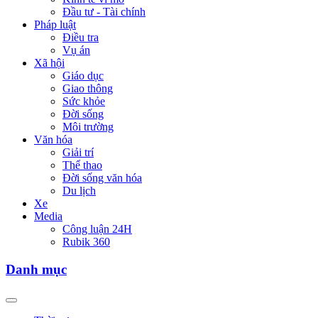
Đầu tư - Tài chính
Pháp luật
Điều tra
Vụ án
Xã hội
Giáo dục
Giao thông
Sức khỏe
Đời sống
Môi trường
Văn hóa
Giải trí
Thể thao
Đời sống văn hóa
Du lịch
Xe
Media
Công luận 24H
Rubik 360
Danh mục