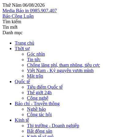
Thứ Năm 06/08/2026
Media
Báo in
0985.907.407
Báo Công Luận
Tìm kiếm
Tin mới
Danh mục
Trang chủ
Thời sự
Góc nhìn
Tin tức
Chống lãng phí, tham nhũng, tiêu cực
Việt Nam - Kỷ nguyên vươn mình
Mặt trận
Quốc tế
Tiêu điểm Quốc tế
Thế giới 24h
Công nghệ
Báo chí - Truyền thông
Nghề báo
Công tác hội
Kinh tế
Thị trường - Doanh nghiệp
Bất động sản
Kinh tế vĩ mô