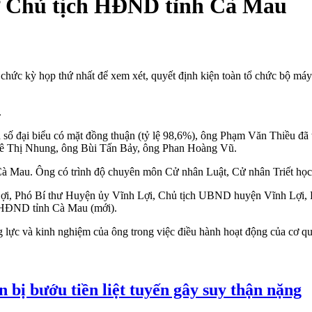
ử Chủ tịch HĐND tỉnh Cà Mau
ức kỳ họp thứ nhất để xem xét, quyết định kiện toàn tổ chức bộ máy
.
đa số đại biểu có mặt đồng thuận (tỷ lệ 98,6%), ông Phạm Văn Thiều 
ê Thị Nhung, ông Bùi Tấn Bảy, ông Phan Hoàng Vũ.
 Mau. Ông có trình độ chuyên môn Cử nhân Luật, Cử nhân Triết học và 
ợi, Phó Bí thư Huyện ủy Vĩnh Lợi, Chủ tịch UBND huyện Vĩnh Lợi, P
h HĐND tỉnh Cà Mau (mới).
ăng lực và kinh nghiệm của ông trong việc điều hành hoạt động của cơ qu
 bị bướu tiền liệt tuyến gây suy thận nặng