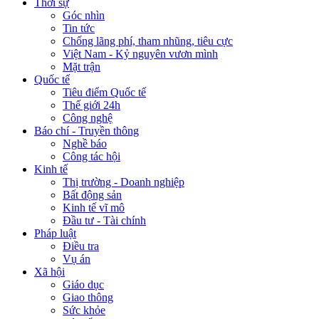
Thời sự
Góc nhìn
Tin tức
Chống lãng phí, tham nhũng, tiêu cực
Việt Nam - Kỷ nguyên vươn mình
Mặt trận
Quốc tế
Tiêu điểm Quốc tế
Thế giới 24h
Công nghệ
Báo chí - Truyền thông
Nghề báo
Công tác hội
Kinh tế
Thị trường - Doanh nghiệp
Bất động sản
Kinh tế vĩ mô
Đầu tư - Tài chính
Pháp luật
Điều tra
Vụ án
Xã hội
Giáo dục
Giao thông
Sức khỏe