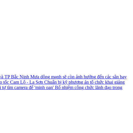
 và TP Bắc Ninh
Mưa dông mạnh sẽ còn ảnh hưởng đến các sân bay
ao tốc Cam Lộ - La Sơn
Chuẩn bị kỹ phương án tổ chức khai giảng
i tự tìm camera để 'minh oan'
Bổ nhiệm công chức lãnh đạo trong