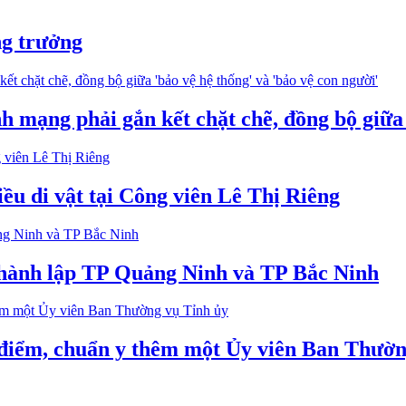
ng trưởng
mạng phải gắn kết chặt chẽ, đồng bộ giữa '
iều di vật tại Công viên Lê Thị Riêng
 thành lập TP Quảng Ninh và TP Bắc Ninh
 điểm, chuẩn y thêm một Ủy viên Ban Thườn