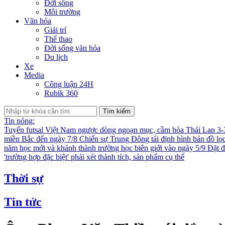
Đời sống
Môi trường
Văn hóa
Giải trí
Thể thao
Đời sống văn hóa
Du lịch
Xe
Media
Công luận 24H
Rubik 360
Tìm kiếm
Tin nóng:
Tuyển futsal Việt Nam ngược dòng ngoạn mục, cầm hòa Thái Lan 3
miền Bắc đến ngày 7/8
Chiến sự Trung Đông tái định hình bản đồ lọ
năm học mới và khánh thành trường học biên giới vào ngày 5/9
Đặt đ
'trường hợp đặc biệt' phải xét thành tích, sản phẩm cụ thể
Thời sự
Tin tức