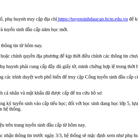
 phụ huynh truy cập địa chỉ
https://tuyensinhdaucap.hcm.edu.vn
để ki
và tuyển sinh đầu cấp năm học mới.
 thông tin từ hôm nay.
ặc chính quyền địa phương để kịp thời điều chỉnh các thông tin chưa
phụ huynh phải cung cấp đầy đủ giấy tờ, minh chứng hợp lệ trong thời 
ụng các trình duyệt web phổ biến để truy cập Cổng tuyển sinh đầu cấp
 cá nhân và mật khẩu đã được cấp để tra cứu hồ sơ.
g ký tuyển sinh vào cấp tiểu học; đối với học sinh đang học lớp 5, l
ên hệ thống.
iệu trên trang tuyển sinh đầu cấp từ hôm nay.
ận thông tin trước ngày 3/3, hệ thống sẽ mặc định xem như phụ huyn