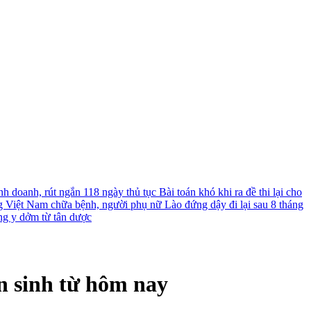
nh doanh, rút ngắn 118 ngày thủ tục
Bài toán khó khi ra đề thi lại cho
g Việt Nam chữa bệnh, người phụ nữ Lào đứng dậy đi lại sau 8 tháng
ng y dởm từ tân dược
ển sinh từ hôm nay