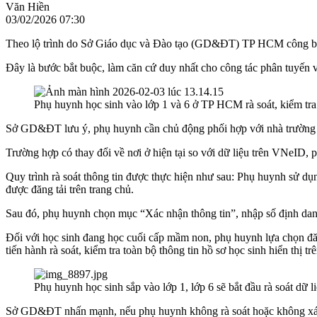
Văn Hiền
03/02/2026 07:30
Theo lộ trình do Sở Giáo dục và Đào tạo (GD&ĐT) TP HCM công bố,
Đây là bước bắt buộc, làm căn cứ duy nhất cho công tác phân tuyến 
Phụ huynh học sinh vào lớp 1 và 6 ở TP HCM rà soát, kiểm tra
Sở GD&ĐT lưu ý, phụ huynh cần chủ động phối hợp với nhà trường ho
Trường hợp có thay đổi về nơi ở hiện tại so với dữ liệu trên VNeID, 
Quy trình rà soát thông tin được thực hiện như sau: Phụ huynh sử d
được đăng tải trên trang chủ.
Sau đó, phụ huynh chọn mục “Xác nhận thông tin”, nhập số định danh
Đối với học sinh đang học cuối cấp mầm non, phụ huynh lựa chọn đăn
tiến hành rà soát, kiểm tra toàn bộ thông tin hồ sơ học sinh hiển thị tr
Phụ huynh học sinh sắp vào lớp 1, lớp 6 sẽ bắt đầu rà soát dữ l
Sở GD&ĐT nhấn mạnh, nếu phụ huynh không rà soát hoặc không xác nh