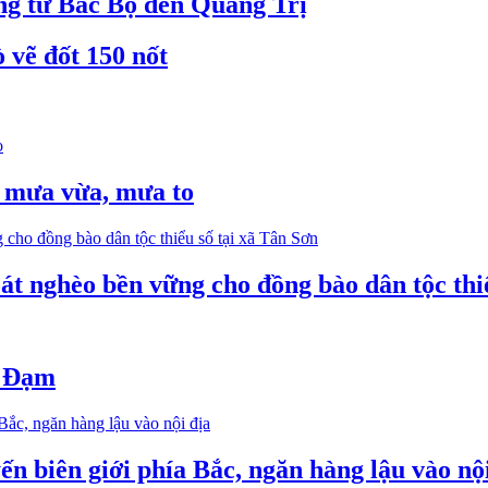
ộng từ Bắc Bộ đến Quảng Trị
 vẽ đốt 150 nốt
ó mưa vừa, mưa to
oát nghèo bền vững cho đồng bào dân tộc thi
ổ Đạm
ến biên giới phía Bắc, ngăn hàng lậu vào nộ