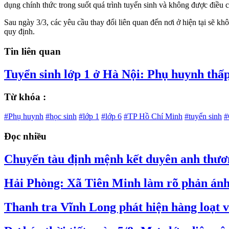
dụng chính thức trong suốt quá trình tuyển sinh và không được điều c
Sau ngày 3/3, các yêu cầu thay đổi liên quan đến nơi ở hiện tại sẽ k
quy định.
Tin liên quan
Tuyển sinh lớp 1 ở Hà Nội: Phụ huynh thấp
Từ khóa :
#Phụ huynh
#học sinh
#lớp 1
#lớp 6
#TP Hồ Chí Minh
#tuyển sinh
#
Đọc nhiều
Chuyến tàu định mệnh kết duyên anh thương
Hải Phòng: Xã Tiên Minh làm rõ phản ánh v
Thanh tra Vĩnh Long phát hiện hàng loạt vi