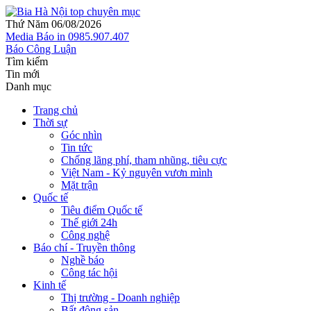
Thứ Năm 06/08/2026
Media
Báo in
0985.907.407
Báo Công Luận
Tìm kiếm
Tin mới
Danh mục
Trang chủ
Thời sự
Góc nhìn
Tin tức
Chống lãng phí, tham nhũng, tiêu cực
Việt Nam - Kỷ nguyên vươn mình
Mặt trận
Quốc tế
Tiêu điểm Quốc tế
Thế giới 24h
Công nghệ
Báo chí - Truyền thông
Nghề báo
Công tác hội
Kinh tế
Thị trường - Doanh nghiệp
Bất động sản