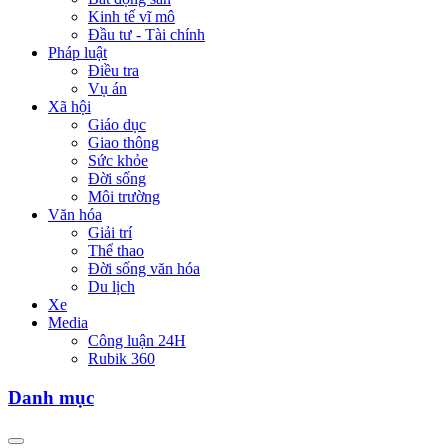
Kinh tế vĩ mô
Đầu tư - Tài chính
Pháp luật
Điều tra
Vụ án
Xã hội
Giáo dục
Giao thông
Sức khỏe
Đời sống
Môi trường
Văn hóa
Giải trí
Thể thao
Đời sống văn hóa
Du lịch
Xe
Media
Công luận 24H
Rubik 360
Danh mục