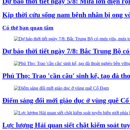
Dự báo thời tiết ngày 5/8: Mưa lớn diện r
Kịp thời cứu sống nam bệnh nhân bị ong vò
Có thể bạn quan tâm
Dự báo thời tiết ngày 7/8: Bắc Trung Bộ c
Phú Thọ: Trao 'cần câu' sinh kế, tạo đà th
Điểm sáng đổi mới giáo dục ở vùng quê C
Lực lượng Hải quan siết chặt kiểm soát tuy