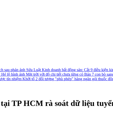
ách sau phản ánh
Sửa Luật Kinh doanh bất động sản: Cắt 9 điều kiện ki
?
Hé lộ hình ảnh Mặt trời với độ chi tiết chưa từng có
Bán 7 con bò san
được tín nhiệm
Khởi tố 2 đối tượng "phù phép" hàng ngàn gói thuốc đô
 tại TP HCM rà soát dữ liệu tuy