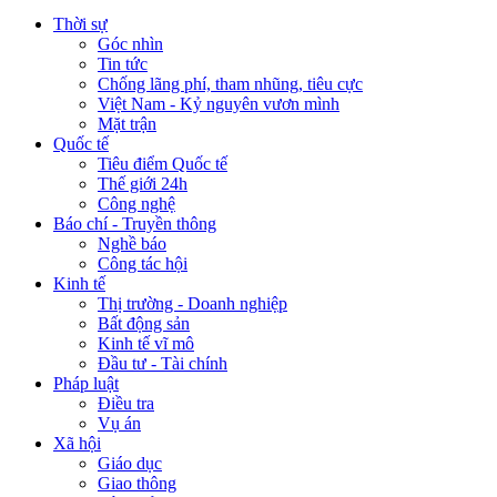
Thời sự
Góc nhìn
Tin tức
Chống lãng phí, tham nhũng, tiêu cực
Việt Nam - Kỷ nguyên vươn mình
Mặt trận
Quốc tế
Tiêu điểm Quốc tế
Thế giới 24h
Công nghệ
Báo chí - Truyền thông
Nghề báo
Công tác hội
Kinh tế
Thị trường - Doanh nghiệp
Bất động sản
Kinh tế vĩ mô
Đầu tư - Tài chính
Pháp luật
Điều tra
Vụ án
Xã hội
Giáo dục
Giao thông