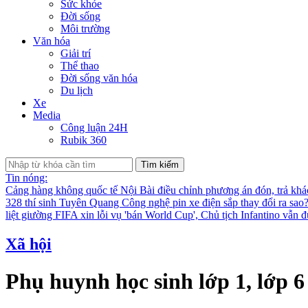
Sức khỏe
Đời sống
Môi trường
Văn hóa
Giải trí
Thể thao
Đời sống văn hóa
Du lịch
Xe
Media
Công luận 24H
Rubik 360
Tìm kiếm
Tin nóng:
Cảng hàng không quốc tế Nội Bài điều chỉnh phương án đón, trả kh
328 thí sinh Tuyên Quang
Công nghệ pin xe điện sắp thay đổi ra sao
liệt giường
FIFA xin lỗi vụ 'bán World Cup', Chủ tịch Infantino vẫn 
Xã hội
Phụ huynh học sinh lớp 1, lớp 6