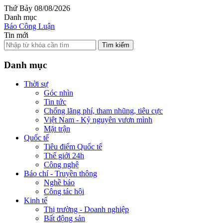
Thứ Bảy 08/08/2026
Danh mục
Báo Công Luận
Tin mới
Tìm kiếm
Danh mục
Thời sự
Góc nhìn
Tin tức
Chống lãng phí, tham nhũng, tiêu cực
Việt Nam - Kỷ nguyên vươn mình
Mặt trận
Quốc tế
Tiêu điểm Quốc tế
Thế giới 24h
Công nghệ
Báo chí - Truyền thông
Nghề báo
Công tác hội
Kinh tế
Thị trường - Doanh nghiệp
Bất động sản