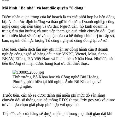
Mô hình "Ba nhà" và loạt đặc quyền "0 đồng"
​Điểm nhấn quan trọng của kế hoạch là cơ chế phối hợp ba bên đồng
bộ: Nhà nước định hướng và tháo gỡ khó khăn; Doanh nghiệp công
nghệ cung cấp nền tảng và ưu đãi; Người dân, hộ kinh doanh là
trung tâm thụ hưởng và trực tiếp tham gia quá trình chuyển đổi. Quá
trình triển khai sẽ có sự vào cuộc của cả hệ thống chính trị từ cấp sở,
ban, ngành đến lực lượng Tổ công nghệ số cộng đồng tại cơ sở.
​Đặc biệt, chiến dịch lần này ghi nhận sự đồng hành của 8 doanh
nghiệp công nghệ số hàng đầu như: VNPT, Viettel, Misa, Sapo,
BKAV, Effect, P.A Việt Nam và Phần mềm Nhân Hoà. Nhờ đó, các
tiểu thương sẽ nhận được hàng loạt ưu đãi thiết thực.
Thứ trưởng Bộ Khoa học và Công nghệ Bùi Hoàng
Phương phát biểu tại hội nghị - Ảnh: Bộ Khoa học và
Công nghệ.
Trước tiên, các hộ sẽ được đánh giá miễn phí mức độ sẵn sàng
chuyển đổi số thông qua hệ thống RDX (https://rdx.gov.vn) và được
tư vấn lựa chọn giải pháp phù hợp với quy mô.
​Tiếp đó, các cửa hàng sẽ được miễn phí trong một thời gian dài khi