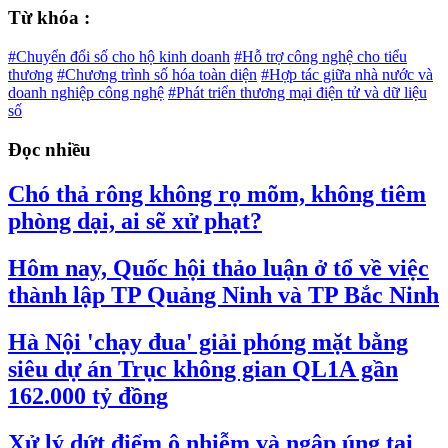
Từ khóa :
#Chuyển đổi số cho hộ kinh doanh
#Hỗ trợ công nghệ cho tiểu
thương
#Chương trình số hóa toàn diện
#Hợp tác giữa nhà nước và
doanh nghiệp công nghệ
#Phát triển thương mại điện tử và dữ liệu
số
Đọc nhiều
Chó thả rông không rọ mõm, không tiêm
phòng dại, ai sẽ xử phạt?
Hôm nay, Quốc hội thảo luận ở tổ về việc
thành lập TP Quảng Ninh và TP Bắc Ninh
Hà Nội 'chạy đua' giải phóng mặt bằng
siêu dự án Trục không gian QL1A gần
162.000 tỷ đồng
Xử lý dứt điểm ô nhiễm và ngập úng tại