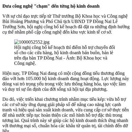
Đưa công nghệ "chạm" đến từng hộ kinh doanh
Với sự chỉ đạo trực tiếp từ Thứ trưởng Bộ Khoa học và Công nghệ
Bùi Hoàng Phương và Phó Chủ tịch UBND TP Đồng Nai Lê
Trường Sơn, hội nghị công bố kế hoạch đã đặt ra những định hướng
cụ thể nhằm phổ cập công nghệ đến khu vực kinh tế cơ sở.
Hội nghị công bố kế hoạch thí điểm hỗ trợ chuyển đổi
số cho các cửa hàng, hộ kinh doanh bán buôn, bán lẻ
trên địa bàn TP Đồng Nai - Ảnh: Bộ Khoa học và
Công nghệ.
​Hiện nay, TP Đồng Nai đang có một cộng đồng tiểu thương đông
đảo với hơn 105.000 hộ kinh doanh đang hoạt động. Lực lượng này
đóng vai trò trọng yếu trong việc lưu thông hàng hóa, tạo việc làm
và duy trì sự ổn định của đời sống xã hội tại địa phương.
Do đó, việc triển khai chương trình nhằm mục tiêu kép: vừa hỗ trợ
các cơ sở này ứng dụng giải pháp số để nâng cao năng lực cạnh
tranh và hiệu quả sản xuất kinh doanh, vừa cung cấp cơ sở thực tiễn
để nhà nước tiếp tục hoàn thiện các mô hình hỗ trợ đặc thù trong
tương lai. Quá trình này sẽ giúp các hộ kinh doanh thích ứng nhanh
với thương mại số, chuẩn hóa các khâu từ quản trị, tài chính đến dữ
liệu.