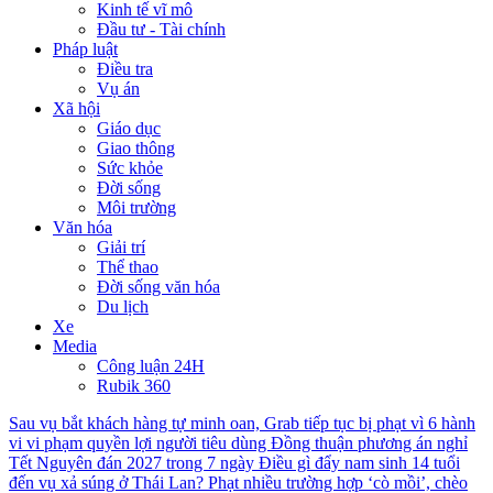
Kinh tế vĩ mô
Đầu tư - Tài chính
Pháp luật
Điều tra
Vụ án
Xã hội
Giáo dục
Giao thông
Sức khỏe
Đời sống
Môi trường
Văn hóa
Giải trí
Thể thao
Đời sống văn hóa
Du lịch
Xe
Media
Công luận 24H
Rubik 360
Sau vụ bắt khách hàng tự minh oan, Grab tiếp tục bị phạt vì 6 hành
vi vi phạm quyền lợi người tiêu dùng
Đồng thuận phương án nghỉ
Tết Nguyên đán 2027 trong 7 ngày
Điều gì đẩy nam sinh 14 tuổi
đến vụ xả súng ở Thái Lan?
Phạt nhiều trường hợp ‘cò mồi’, chèo