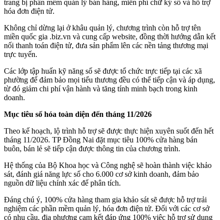
trang bị phần mềm quản lý bán hàng, miễn phí chữ ký số và hỗ trợ
hóa đơn điện tử.
Không chỉ dừng lại ở khâu quản lý, chương trình còn hỗ trợ tên
miền quốc gia .biz.vn và cung cấp website, đồng thời hướng dẫn kết
nối thanh toán điện tử, đưa sản phẩm lên các nền tảng thương mại
trực tuyến.
Các lớp tập huấn kỹ năng số sẽ được tổ chức trực tiếp tại các xã
phường để đảm bảo mọi tiểu thương đều có thể tiếp cận và áp dụng,
từ đó giảm chi phí vận hành và tăng tính minh bạch trong kinh
doanh.
Mục tiêu số hóa toàn diện đến tháng 11/2026
​Theo kế hoạch, lộ trình hỗ trợ sẽ được thực hiện xuyên suốt đến hết
tháng 11/2026. TP Đồng Nai đặt mục tiêu 100% cửa hàng bán
buôn, bán lẻ sẽ tiếp cận được thông tin của chương trình.
Hệ thống của Bộ Khoa học và Công nghệ sẽ hoàn thành việc khảo
sát, đánh giá năng lực số cho 6.000 cơ sở kinh doanh, đảm bảo
nguồn dữ liệu chính xác để phân tích.
​Đáng chú ý, 100% cửa hàng tham gia khảo sát sẽ được hỗ trợ trải
nghiệm các phần mềm quản lý, hóa đơn điện tử. Đối với các cơ sở
có nhu cầu, địa phương cam kết đáp ứng 100% việc hỗ trợ sử dụng