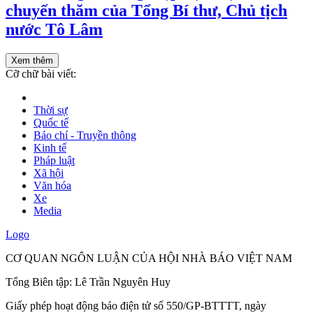
chuyến thăm của Tổng Bí thư, Chủ tịch
nước Tô Lâm
Xem thêm
Cỡ chữ bài viết:
Thời sự
Quốc tế
Báo chí - Truyền thông
Kinh tế
Pháp luật
Xã hội
Văn hóa
Xe
Media
Logo
CƠ QUAN NGÔN LUẬN CỦA HỘI NHÀ BÁO VIỆT NAM
Tổng Biên tập: Lê Trần Nguyên Huy
Giấy phép hoạt động báo điện tử số 550/GP-BTTTT, ngày