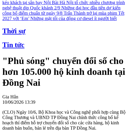
kéo khách tại sân bay Nội Bài
Hà Nội tổ chức nhiều chương trình
nghệ thuật dịp Quốc khánh 2/9
Những đại học đầu tiên dự kiến
công bố điểm chuẩn từ ngày 9/8
Trấn Thành trở lại mùa phim Tết
2027 với ‘Em’
Những mặt tối của động cơ diesel ít người biết
Thời sự
Tin tức
"Phủ sóng" chuyển đổi số cho
hơn 105.000 hộ kinh doanh tại
Đồng Nai
Gia Hân
10/06/2026 13:39
(CLO) Ngày 10/6, Bộ Khoa học và Công nghệ phối hợp cùng Bộ
Công Thương và UBND TP Đồng Nai chính thức công bố kế
hoạch thí điểm hỗ trợ chuyển đổi số cho các cửa hàng, hộ kinh
doanh bán buôn, bán lẻ trên địa bàn TP Đồng Nai.