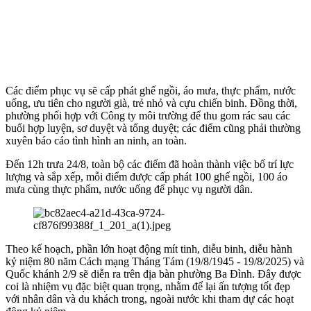
Các điểm phục vụ sẽ cấp phát ghế ngồi, áo mưa, thực phẩm, nước
uống, ưu tiên cho người già, trẻ nhỏ và cựu chiến binh. Đồng thời,
phường phối hợp với Công ty môi trường để thu gom rác sau các
buổi hợp luyện, sơ duyệt và tổng duyệt; các điểm cũng phải thường
xuyên báo cáo tình hình an ninh, an toàn.
Đến 12h trưa 24/8, toàn bộ các điểm đã hoàn thành việc bố trí lực
lượng và sắp xếp, mỗi điểm được cấp phát 100 ghế ngồi, 100 áo
mưa cùng thực phẩm, nước uống để phục vụ người dân.
Theo kế hoạch, phần lớn hoạt động mít tinh, diễu binh, diễu hành
kỷ niệm 80 năm Cách mạng Tháng Tám (19/8/1945 - 19/8/2025) và
Quốc khánh 2/9 sẽ diễn ra trên địa bàn phường Ba Đình. Đây được
coi là nhiệm vụ đặc biệt quan trọng, nhằm để lại ấn tượng tốt đẹp
với nhân dân và du khách trong, ngoài nước khi tham dự các hoạt