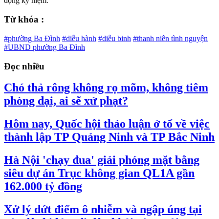
động kỷ niệm.
Từ khóa :
#phường Ba Đình
#diễu hành
#diễu binh
#thanh niên tình nguyện
#UBND phường Ba Đình
Đọc nhiều
Chó thả rông không rọ mõm, không tiêm
phòng dại, ai sẽ xử phạt?
Hôm nay, Quốc hội thảo luận ở tổ về việc
thành lập TP Quảng Ninh và TP Bắc Ninh
Hà Nội 'chạy đua' giải phóng mặt bằng
siêu dự án Trục không gian QL1A gần
162.000 tỷ đồng
Xử lý dứt điểm ô nhiễm và ngập úng tại