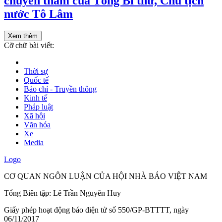
chuyến thăm của Tổng Bí thư, Chủ tịch
nước Tô Lâm
Xem thêm
Cỡ chữ bài viết:
Thời sự
Quốc tế
Báo chí - Truyền thông
Kinh tế
Pháp luật
Xã hội
Văn hóa
Xe
Media
Logo
CƠ QUAN NGÔN LUẬN CỦA HỘI NHÀ BÁO VIỆT NAM
Tổng Biên tập: Lê Trần Nguyên Huy
Giấy phép hoạt động báo điện tử số 550/GP-BTTTT, ngày
06/11/2017