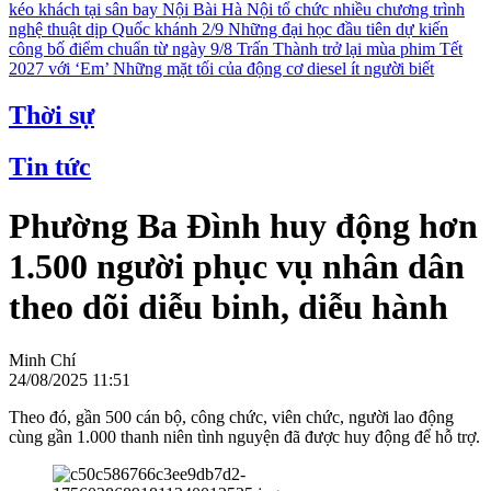
kéo khách tại sân bay Nội Bài
Hà Nội tổ chức nhiều chương trình
nghệ thuật dịp Quốc khánh 2/9
Những đại học đầu tiên dự kiến
công bố điểm chuẩn từ ngày 9/8
Trấn Thành trở lại mùa phim Tết
2027 với ‘Em’
Những mặt tối của động cơ diesel ít người biết
Thời sự
Tin tức
Phường Ba Đình huy động hơn
1.500 người phục vụ nhân dân
theo dõi diễu binh, diễu hành
Minh Chí
24/08/2025 11:51
Theo đó, gần 500 cán bộ, công chức, viên chức, người lao động
cùng gần 1.000 thanh niên tình nguyện đã được huy động để hỗ trợ.