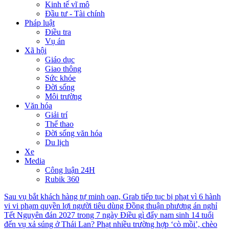
Kinh tế vĩ mô
Đầu tư - Tài chính
Pháp luật
Điều tra
Vụ án
Xã hội
Giáo dục
Giao thông
Sức khỏe
Đời sống
Môi trường
Văn hóa
Giải trí
Thể thao
Đời sống văn hóa
Du lịch
Xe
Media
Công luận 24H
Rubik 360
Sau vụ bắt khách hàng tự minh oan, Grab tiếp tục bị phạt vì 6 hành
vi vi phạm quyền lợi người tiêu dùng
Đồng thuận phương án nghỉ
Tết Nguyên đán 2027 trong 7 ngày
Điều gì đẩy nam sinh 14 tuổi
đến vụ xả súng ở Thái Lan?
Phạt nhiều trường hợp ‘cò mồi’, chèo