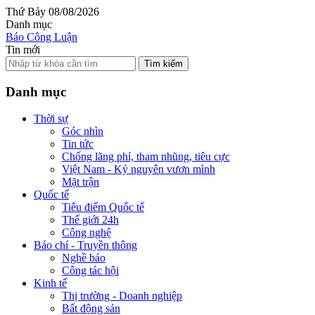
Thứ Bảy 08/08/2026
Danh mục
Báo Công Luận
Tin mới
Tìm kiếm
Danh mục
Thời sự
Góc nhìn
Tin tức
Chống lãng phí, tham nhũng, tiêu cực
Việt Nam - Kỷ nguyên vươn mình
Mặt trận
Quốc tế
Tiêu điểm Quốc tế
Thế giới 24h
Công nghệ
Báo chí - Truyền thông
Nghề báo
Công tác hội
Kinh tế
Thị trường - Doanh nghiệp
Bất động sản