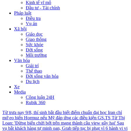
Kinh tế vĩ mô
Đầu tư - Tài chính
Pháp luật
Điều tra
Vụ án
Xã hội
Giáo dục
Giao thông
Sức khỏe
Đời sống
Môi trường
Văn hóa
Giải trí
Thể thao
Đời sống văn hóa
Du lịch
Xe
Media
Công luận 24H
Rubik 360
Từ trưa nay 9/8, thí sinh bắt đầu biết điểm chuẩn đại học
Iran chỉ
mở eo biển Hormuz nếu Mỹ đáp ứng các điều kiện
GS.TS Từ Thị
Loan: 'Đừng biến chửi bới trên mạng thành câu view gây hại'
Sau
vụ bắt khách hàng tự minh oan, Grab tiếp tục bị phạt vì 6 hành vi vi