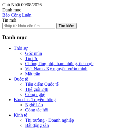
Chủ Nhật 09/08/2026
Danh mục
Báo Công Luận
Tin mới
Tìm kiếm
Danh mục
Thời sự
Góc nhìn
Tin tức
Chống lãng phí, tham nhũng, tiêu cực
Việt Nam - Kỷ nguyên vươn mình
Mặt trận
Quốc tế
Tiêu điểm Quốc tế
Thế giới 24h
Công nghệ
Báo chí - Truyền thông
Nghề báo
Công tác hội
Kinh tế
Thị trường - Doanh nghiệp
Bất động sản