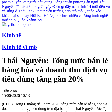
phạm quyền lợi người tiêu dùng
Đồng thuận phương án nghỉ Tết
Nguyên đán 2027 trong 7 ngày
Điều gì đẩy nam sinh 14 tuổi đến vụ
xả súng ở Thái Lan?
Phạt nhiều trường hợp ‘cò mồi’, chèo kéo
khách tại sân bay Nội Bài
Hà Nội tổ chức nhiều chương trình nghệ
thuật dịp Quốc khánh 2/9
Kinh tế
Kinh tế vĩ mô
Thái Nguyên: Tổng mức bán lẻ
hàng hóa và doanh thu dịch vụ
tiêu dùng tăng gần 20%
Trần Anh
15/06/2026 10:13
(CLO) Trong 6 tháng đầu năm 2026, tổng mức bán lẻ hàng hóa và
doanh thu dịch vụ tiêu dùng trên địa bàn tỉnh Thái Nguyên ước đạt