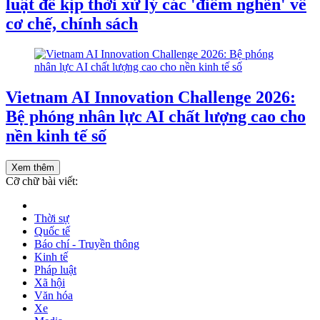
luật để kịp thời xử lý các 'điểm nghẽn' về
cơ chế, chính sách
Vietnam AI Innovation Challenge 2026:
Bệ phóng nhân lực AI chất lượng cao cho
nền kinh tế số
Xem thêm
Cỡ chữ bài viết:
Thời sự
Quốc tế
Báo chí - Truyền thông
Kinh tế
Pháp luật
Xã hội
Văn hóa
Xe