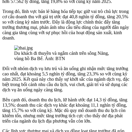
hơn 57.562 tỷ đồng, tăng 19,8% so với cùng kỳ năm 2025.
Trong đó, lĩnh vực bán lẻ hàng hóa tiếp tục giữ vai trò chủ lực trong
cơ cấu doanh thu với giá trị ước đạt 40,8 nghìn tỷ đồng, tăng 20,5%
so với cùng kỳ năm trước. Đây là động lực chính thúc đẩy tăng
trưởng thương mại, phản ánh nhu cầu tiêu dùng của người dân ngày
càng gia tăng cùng với sự phục hồi của hoạt động sản xuất, kinh
doanh.
Du khách đi thuyền và ngắm cảnh trên sông Năng,
vùng hồ Ba Bể. Ảnh: BTN
Đối với nhóm dịch vụ lưu trú và ăn uống ghi nhận mức tăng trưởng
cao nhất, đạt khoảng 5,5 nghìn tỷ đồng, tăng 23,3% so với cùng kỳ
năm 2025. Kết quả này cho thấy sự khởi sắc của ngành dịch vụ, đặc
biệt trong bối cảnh nhu cầu du lịch, vui chơi, giải trí và sử dụng các
dịch vụ ăn uống ngày càng tăng.
Bên cạnh đó, doanh thu du lịch, lữ hành ước đạt 14,3 tỷ đồng, tăng
13,5%; doanh thu các dịch vụ khác đạt khoảng 11,1 nghìn tỷ đồng,
tăng 15,7% so với cùng kỳ. Mặc dù quy mô doanh thu du lịch còn
khiêm tốn, nhưng mức tăng trưởng tích cực cho thấy dư địa phát
triển của ngành du lịch địa phương vẫn còn lớn.
Các lĩnh vực thương mại và dịch vụ đồng loạt tăng trưởng đã góp