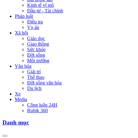
Kinh tế vĩ mô
Đầu tư - Tài chính
Pháp luật
Điều tra
Vụ án
Xã hội
Giáo dục
Giao thông
Sức khỏe
Đời sống
Môi trường
Văn hóa
Giải trí
Thể thao
Đời sống văn hóa
Du lịch
Xe
Media
Công luận 24H
Rubik 360
Danh mục