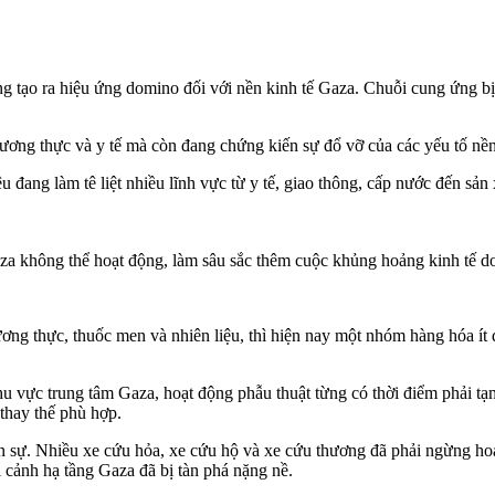
ng tạo ra hiệu ứng domino đối với nền kinh tế Gaza. Chuỗi cung ứng bị 
ơng thực và y tế mà còn đang chứng kiến sự đổ vỡ của các yếu tố nền 
ệu đang làm tê liệt nhiều lĩnh vực từ y tế, giao thông, cấp nước đến sản
za không thể hoạt động, làm sâu sắc thêm cuộc khủng hoảng kinh tế do
g thực, thuốc men và nhiên liệu, thì hiện nay một nhóm hàng hóa ít đư
khu vực trung tâm Gaza, hoạt động phẫu thuật từng có thời điểm phải t
thay thế phù hợp.
n sự. Nhiều xe cứu hỏa, xe cứu hộ và xe cứu thương đã phải ngừng hoạt
cảnh hạ tầng Gaza đã bị tàn phá nặng nề.