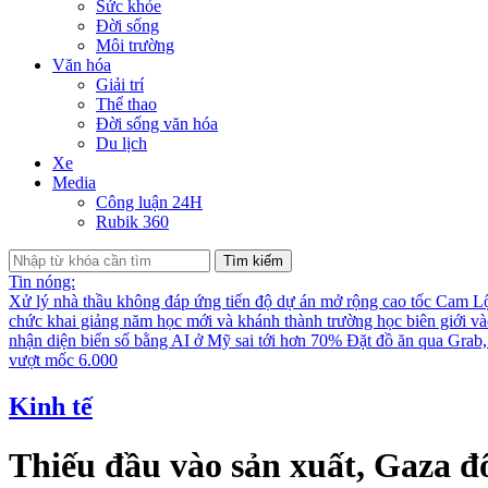
Sức khỏe
Đời sống
Môi trường
Văn hóa
Giải trí
Thể thao
Đời sống văn hóa
Du lịch
Xe
Media
Công luận 24H
Rubik 360
Tìm kiếm
Tin nóng:
Xử lý nhà thầu không đáp ứng tiến độ dự án mở rộng cao tốc Cam L
chức khai giảng năm học mới và khánh thành trường học biên giới v
nhận diện biển số bằng AI ở Mỹ sai tới hơn 70%
Đặt đồ ăn qua Grab, 
vượt mốc 6.000
Kinh tế
Thiếu đầu vào sản xuất, Gaza đố