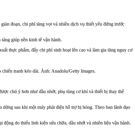
gián đoạn, chi phí tăng vọt và nhiều dịch vụ thiết yếu đứng trước
tảng giúp nền kinh tế vận hành.
 xuất thực phẩm, đẩy chi phí sinh hoạt lên cao và làm gia tăng nguy cơ
 chiến tranh kéo dài. Ảnh: Anadolu/Getty Images.
ợc chú ý hơn như dầu nhớt, phụ tùng cơ khí và thiết bị thay thế
ạm dừng sau khi một máy phát điện hỗ trợ bị hỏng. Theo ban lãnh đạo
 động do thiếu linh kiện sửa chữa, dầu nhớt và nhiên liệu vận hành.