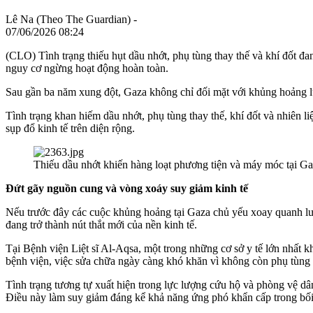
Lê Na (Theo The Guardian) -
07/06/2026 08:24
(CLO) Tình trạng thiếu hụt dầu nhớt, phụ tùng thay thế và khí đốt đa
nguy cơ ngừng hoạt động hoàn toàn.
Sau gần ba năm xung đột, Gaza không chỉ đối mặt với khủng hoảng lư
Tình trạng khan hiếm dầu nhớt, phụ tùng thay thế, khí đốt và nhiên li
sụp đổ kinh tế trên diện rộng.
Thiếu dầu nhớt khiến hàng loạt phương tiện và máy móc tại Ga
Đứt gãy nguồn cung và vòng xoáy suy giảm kinh tế
Nếu trước đây các cuộc khủng hoảng tại Gaza chủ yếu xoay quanh lươn
đang trở thành nút thắt mới của nền kinh tế.
Tại Bệnh viện Liệt sĩ Al-Aqsa, một trong những cơ sở y tế lớn nhất 
bệnh viện, việc sửa chữa ngày càng khó khăn vì không còn phụ tùng 
Tình trạng tương tự xuất hiện trong lực lượng cứu hộ và phòng vệ dâ
Điều này làm suy giảm đáng kể khả năng ứng phó khẩn cấp trong bối 