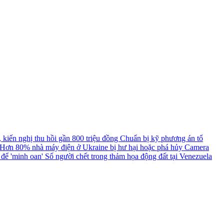
, kiến nghị thu hồi gần 800 triệu đồng
Chuẩn bị kỹ phương án tổ
Hơn 80% nhà máy điện ở Ukraine bị hư hại hoặc phá hủy
Camera
a để 'minh oan'
Số người chết trong thảm họa động đất tại Venezuela