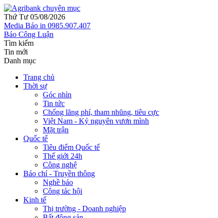
Thứ Tư 05/08/2026
Media
Báo in
0985.907.407
Báo Công Luận
Tìm kiếm
Tin mới
Danh mục
Trang chủ
Thời sự
Góc nhìn
Tin tức
Chống lãng phí, tham nhũng, tiêu cực
Việt Nam - Kỷ nguyên vươn mình
Mặt trận
Quốc tế
Tiêu điểm Quốc tế
Thế giới 24h
Công nghệ
Báo chí - Truyền thông
Nghề báo
Công tác hội
Kinh tế
Thị trường - Doanh nghiệp
Bất động sản