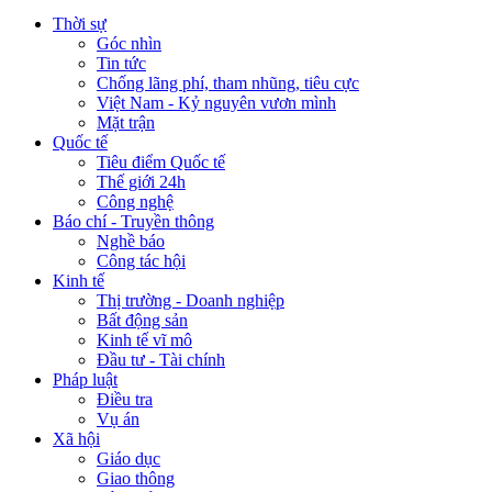
Thời sự
Góc nhìn
Tin tức
Chống lãng phí, tham nhũng, tiêu cực
Việt Nam - Kỷ nguyên vươn mình
Mặt trận
Quốc tế
Tiêu điểm Quốc tế
Thế giới 24h
Công nghệ
Báo chí - Truyền thông
Nghề báo
Công tác hội
Kinh tế
Thị trường - Doanh nghiệp
Bất động sản
Kinh tế vĩ mô
Đầu tư - Tài chính
Pháp luật
Điều tra
Vụ án
Xã hội
Giáo dục
Giao thông