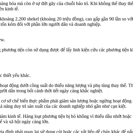
hàng hóa mà còn ở sự đứt gãy của chuỗi bảo trì. Khi không thể thay 
ền kinh tế.
á khoảng 2.200 shekel (khoảng 20 triệu đồng), cao gấp gần 90 lần so với
 tốn kém đối với phần lớn người dân và doanh nghiệp.
ew.
 phương tiện còn sử dụng được để lấy linh kiện cứu các phương tiện k
c thiết yếu khác.
oạt động dưới công suất do thiếu năng lượng và phụ tùng thay thế.
ười dân trong bối cảnh thời tiết ngày càng khắc nghiệt.
 cơ sở chế biến thực phẩm phải giảm sản lượng hoặc ngừng hoạt động 
 năng duy trì sản xuất của các doanh nghiệp nhỏ gần như cạn kiệt.
ảm kinh tế. Hàng loạt phương tiện bị bỏ không vì thiếu dầu nhớt hoặc
tế và xã hội ngày càng lớn.
a đình phải quay lại sử dụng củi hoặc các vật liệu dễ cháy khác để nấu 