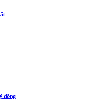
ất
tỷ đồng