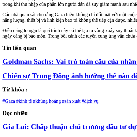
trong khi thu nhập của phần lớn người dân đã suy giảm mạnh sau nhi
Các nhà quan sát cho rằng Gaza hiện không chỉ đối mặt với một cuộc
năng lượng, thiết bị và linh kiện bảo trì không thể tiếp cận được, nh
Điều đáng lo ngại là quá trình này có thể tạo ra vòng xoáy suy thoái
ngày càng bị bào mòn. Trong bối cảnh các tuyến cung ứng vẫn chưa đ
Tin liên quan
Goldman Sachs: Vai trò toàn cầu của nhân
Chiến sự Trung Đông ảnh hưởng thế nào đ
Từ khóa :
#Gaza
#kinh tế
#khủng hoảng
#sản xuất
#dịch vụ
Đọc nhiều
Gia Lai: Chấp thuận chủ trương đầu tư dự 