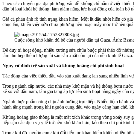
Theo các chuyên gia địa phương, vấn đề không chỉ nằm ở việc thiếu 
dần bị loại khỏi hệ thống, làm giảm năng lực hoạt động của toàn bộ n
Giá cả phản ánh rõ tình trạng khan hiếm. Một lít dầu nhớt hiện có gi
chục lần, khiến việc sửa chữa phương tiện hoặc máy móc trở nên quá
Cuộc sống khó khăn đủ bề của người dân tại Gaza. Ảnh: Bssn
Để duy trì hoạt động, nhiều xưởng sửa chữa buộc phải tháo dỡ những
làm thu hẹp thêm lượng tài sản sản xuất còn lại của nền kinh tế Gaza.
Nguy cơ đình trệ sản xuất và khủng hoảng chi phí sinh hoạt
Tác động của việc thiếu đầu vào sản xuất đang lan sang nhiều lĩnh vự
Trong ngành cấp nước, các nhà máy khử mặn và hệ thống bơm nước h
kể so với đầu năm, làm gia tăng áp lực lên sinh hoạt hàng ngày của ng
Ngành thực phẩm cũng chịu ảnh hưởng trực tiếp. Nhiều tiệm bánh và
hành tăng mạnh trong khi nguồn cung đầu vào ngày càng hạn chế, khả
Khủng hoảng giao thông là một mắt xích khác trong vòng xoáy suy gi
tiếp cận các dịch vụ y tế trở nên khó khăn hơn, kéo theo chi phí kinh 
Trong khi đó, nguồn cung khí đốt tiếp tục khan hiếm khiến nhiều hộ gi