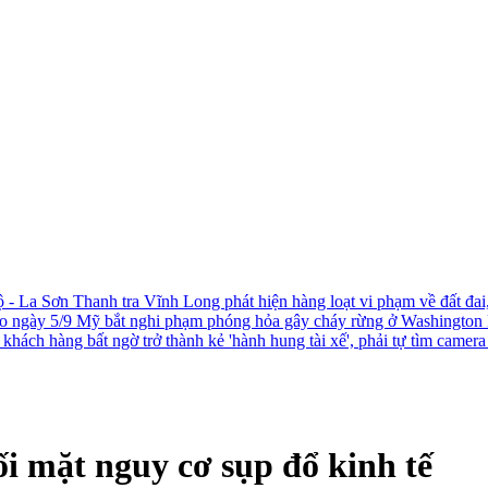
ộ - La Sơn
Thanh tra Vĩnh Long phát hiện hàng loạt vi phạm về đất đai
ào ngày 5/9
Mỹ bắt nghi phạm phóng hỏa gây cháy rừng ở Washington
khách hàng bất ngờ trở thành kẻ 'hành hung tài xế', phải tự tìm camer
i mặt nguy cơ sụp đổ kinh tế