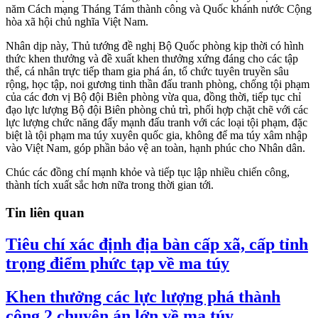
năm Cách mạng Tháng Tám thành công và Quốc khánh nước Cộng
hòa xã hội chủ nghĩa Việt Nam.
Nhân dịp này, Thủ tướng đề nghị Bộ Quốc phòng kịp thời có hình
thức khen thưởng và đề xuất khen thưởng xứng đáng cho các tập
thể, cá nhân trực tiếp tham gia phá án, tổ chức tuyên truyền sâu
rộng, học tập, noi gương tinh thần đấu tranh phòng, chống tội phạm
của các đơn vị Bộ đội Biên phòng vừa qua, đồng thời, tiếp tục chỉ
đạo lực lượng Bộ đội Biên phòng chủ trì, phối hợp chặt chẽ với các
lực lượng chức năng đẩy mạnh đấu tranh với các loại tội phạm, đặc
biệt là tội phạm ma túy xuyên quốc gia, không để ma túy xâm nhập
vào Việt Nam, góp phần bảo vệ an toàn, hạnh phúc cho Nhân dân.
Chúc các đồng chí mạnh khỏe và tiếp tục lập nhiều chiến công,
thành tích xuất sắc hơn nữa trong thời gian tới.
Tin liên quan
Tiêu chí xác định địa bàn cấp xã, cấp tỉnh
trọng điểm phức tạp về ma túy
Khen thưởng các lực lượng phá thành
công 2 chuyên án lớn về ma túy