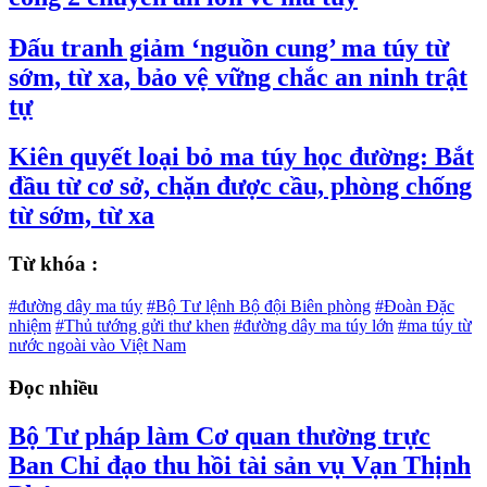
Đấu tranh giảm ‘nguồn cung’ ma túy từ
sớm, từ xa, bảo vệ vững chắc an ninh trật
tự
Kiên quyết loại bỏ ma túy học đường: Bắt
đầu từ cơ sở, chặn được cầu, phòng chống
từ sớm, từ xa
Từ khóa :
#đường dây ma túy
#Bộ Tư lệnh Bộ đội Biên phòng
#Đoàn Đặc
nhiệm
#Thủ tướng gửi thư khen
#đường dây ma túy lớn
#ma túy từ
nước ngoài vào Việt Nam
Đọc nhiều
Bộ Tư pháp làm Cơ quan thường trực
Ban Chỉ đạo thu hồi tài sản vụ Vạn Thịnh