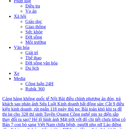
Pháp luật
Điều tra
Vụ án
Xã hội
Giáo dục
Giao thông
Sức khỏe
Đời sống
Môi trường
Văn hóa
Giải trí
Thể thao
Đời sống văn hóa
Du lịch
Xe
Media
Công luận 24H
Rubik 360
Cảng hàng không quốc tế Nội Bài điều chỉnh phương án đón, trả
khách sau phản ánh
Sửa Luật Kinh doanh bất động sản: Cắt 9 điều
kiện kinh doanh, rút ngắn 118 ngày thủ tục
Bài toán khó khi ra đề
thi lại cho 328 thí sinh Tuyên Quang
Công nghệ pin xe điện sắp
thay đổi ra sao?
Hé lộ hình ảnh Mặt trời với độ chi tiết chưa từng có
Bán 7 con bò sang Việt Nam chữa bệnh, người phụ nữ Lào đứng