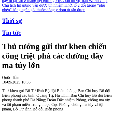
dậy đi lại sau 8 tháng liệt giường
FIFA xin lỗi vụ 'bán World Cup',
Chủ tịch Infantino vẫn được tín nhiệm
Khởi tố 2 đối tượng "phù
phép" hàng ngàn gói thuốc đông y dởm từ tân dược
Thời sự
Tin tức
Thủ tướng gửi thư khen chiến
công triệt phá các đường dây
ma túy lớn
Quốc Trần
10/09/2025 10:36
Thư khen gửi Bộ Tư lệnh Bộ đội Biên phòng; Ban Chỉ huy Bộ đội
Biên phòng các tỉnh: Quảng Trị, Hà Tĩnh; Ban Chỉ huy Bộ đội Biên
phòng thành phố Đà Nẵng; Đoàn Đặc nhiệm Phòng, chống ma túy
và tội phạm miền Trung thuộc Cục Phòng, chống ma túy và tội
phạm, Bộ Tư lệnh Bộ đội Biên phòng.