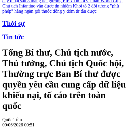
dậy đi lại sau 8 tháng liệt giường
FIFA xin lỗi vụ 'bán World Cup',
Chủ tịch Infantino vẫn được tín nhiệm
Khởi tố 2 đối tượng "phù
phép" hàng ngàn gói thuốc đông y dởm từ tân dược
Thời sự
Tin tức
Tổng Bí thư, Chủ tịch nước,
Thủ tướng, Chủ tịch Quốc hội,
Thường trực Ban Bí thư được
quyền yêu cầu cung cấp dữ liệu
khiếu nại, tố cáo trên toàn
quốc
Quốc Trần
09/06/2026 00:51