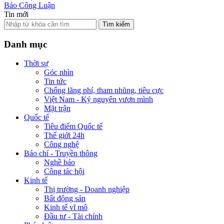
Báo Công Luận
Tin mới
Tìm kiếm
Danh mục
Thời sự
Góc nhìn
Tin tức
Chống lãng phí, tham nhũng, tiêu cực
Việt Nam - Kỷ nguyên vươn mình
Mặt trận
Quốc tế
Tiêu điểm Quốc tế
Thế giới 24h
Công nghệ
Báo chí - Truyền thông
Nghề báo
Công tác hội
Kinh tế
Thị trường - Doanh nghiệp
Bất động sản
Kinh tế vĩ mô
Đầu tư - Tài chính