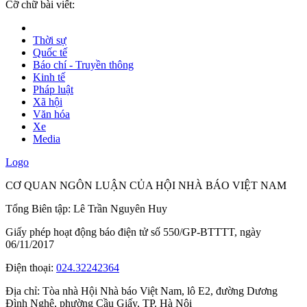
Cỡ chữ bài viết:
Thời sự
Quốc tế
Báo chí - Truyền thông
Kinh tế
Pháp luật
Xã hội
Văn hóa
Xe
Media
Logo
CƠ QUAN NGÔN LUẬN CỦA HỘI NHÀ BÁO VIỆT NAM
Tổng Biên tập: Lê Trần Nguyên Huy
Giấy phép hoạt động báo điện tử số 550/GP-BTTTT, ngày
06/11/2017
Điện thoại:
024.32242364
Địa chỉ:
Tòa nhà Hội Nhà báo Việt Nam, lô E2, đường Dương
Đình Nghệ, phường Cầu Giấy, TP. Hà Nội