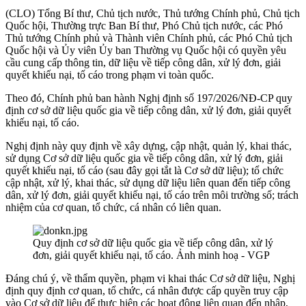
(CLO) Tổng Bí thư, Chủ tịch nước, Thủ tướng Chính phủ, Chủ tịch
Quốc hội, Thường trực Ban Bí thư, Phó Chủ tịch nước, các Phó
Thủ tướng Chính phủ và Thành viên Chính phủ, các Phó Chủ tịch
Quốc hội và Ủy viên Ủy ban Thường vụ Quốc hội có quyền yêu
cầu cung cấp thông tin, dữ liệu về tiếp công dân, xử lý đơn, giải
quyết khiếu nại, tố cáo trong phạm vi toàn quốc.
Theo đó, Chính phủ ban hành Nghị định số 197/2026/NĐ-CP quy
định cơ sở dữ liệu quốc gia về tiếp công dân, xử lý đơn, giải quyết
khiếu nại, tố cáo.
Nghị định này quy định về xây dựng, cập nhật, quản lý, khai thác,
sử dụng Cơ sở dữ liệu quốc gia về tiếp công dân, xử lý đơn, giải
quyết khiếu nại, tố cáo (sau đây gọi tắt là Cơ sở dữ liệu); tổ chức
cập nhật, xử lý, khai thác, sử dụng dữ liệu liên quan đến tiếp công
dân, xử lý đơn, giải quyết khiếu nại, tố cáo trên môi trường số; trách
nhiệm của cơ quan, tổ chức, cá nhân có liên quan.
Quy định cơ sở dữ liệu quốc gia về tiếp công dân, xử lý
đơn, giải quyết khiếu nại, tố cáo. Ảnh minh hoạ - VGP
Đáng chú ý, về thẩm quyền, phạm vi khai thác Cơ sở dữ liệu, Nghị
định quy định cơ quan, tổ chức, cá nhân được cấp quyền truy cập
vào Cơ sở dữ liệu để thực hiện các hoạt động liên quan đến nhập,