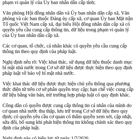
phạm vi quản lý của Ủy ban nhân dân cấp tỉnh;
Văn phòng Hội đồng nhân dân và Ủy ban nhân dân cấp xã, Văn
phòng và các ban thuộc Đảng ủy cấp xã, cơ quan Ủy ban Mặt trận
Tổ quốc Việt Nam cấp xã, đại biểu Hội đồng nhân dân cấp xã có
quyền yêu cầu cung cấp thông tin, dữ liệu trong phạm vi quản lý
của Ủy ban nhân dân cấp xã.
Các cơ quan, tổ chức, cá nhân khác có quyền yêu cầu cung cấp
thông tin theo quy định của pháp luật.
Nghị định nêu rõ: Việc khai thác, sử dụng dữ liệu thuộc danh mục
bí mật nhà nước trong Cơ sở dữ liệu được thực hiện theo quy định
pháp luật về bảo vệ bí mật nhà nước.
Việc khai thác dữ liệu được thực hiện chủ yếu thông qua phương
thức điện tử trên cơ sở phân quyền truy cập; hạn chế việc cung cấp
dữ liệu bằng văn bản, trừ trường hợp pháp luật có quy định khác.
Công dân có quyền được cung cấp thông tin cá nhân của mình do
cơ quan nhà nước thu thập, lưu trữ trong Cơ sở dữ liệu theo quy
định; có quyền yêu cầu cơ quan có thẩm quyền xem xét, cập nhật,
sửa đổi, bổ sung khi phát hiện thông tin không chính xác theo quy
định của pháp luật.
Nghị định này có hiệu lực từ ngày 1/7/2026.