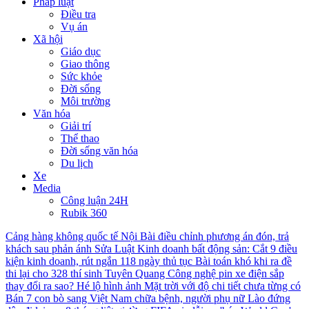
Pháp luật
Điều tra
Vụ án
Xã hội
Giáo dục
Giao thông
Sức khỏe
Đời sống
Môi trường
Văn hóa
Giải trí
Thể thao
Đời sống văn hóa
Du lịch
Xe
Media
Công luận 24H
Rubik 360
Cảng hàng không quốc tế Nội Bài điều chỉnh phương án đón, trả
khách sau phản ánh
Sửa Luật Kinh doanh bất động sản: Cắt 9 điều
kiện kinh doanh, rút ngắn 118 ngày thủ tục
Bài toán khó khi ra đề
thi lại cho 328 thí sinh Tuyên Quang
Công nghệ pin xe điện sắp
thay đổi ra sao?
Hé lộ hình ảnh Mặt trời với độ chi tiết chưa từng có
Bán 7 con bò sang Việt Nam chữa bệnh, người phụ nữ Lào đứng