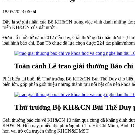
18/05/2023 06:04
Đây là sự ghi nhận của Bộ KH&CN trong việc vinh danh những tác g
triển KH&CN của đất nước.
Được tổ chức từ năm 2012 đến nay, Giải thưởng đã nhận được sự hưở
loại hình báo chí. Ban Tổ chức đã lựa chọn được 224 tác phẩm/nhóm t
Toàn cảnh Lễ trao giải thưởng Báo ch
Phát biểu tại buổi lễ, Thứ trưởng Bộ KH&CN Bùi Thế Duy cho biết,
biến lớn, góp phần giới thiệu những thành tựu nổi bật của nền khoa h
Thứ trưởng Bộ KH&CN Bùi Thế Duy phá
Giải thưởng báo chí về KH&CN 10 năm qua cũng đã khẳng định được vai
KH&CN. Đến nay, nhiều địa phương như Tp. Hồ Chí Minh, Bình Dươ
hơn vai trò của truyền thông KHCN&ĐMST.