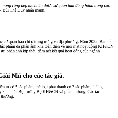
à mong rằng tiếp tục nhận được sự quan tâm đồng hành trong các
Bùi Thế Duy nhấn mạnh.
ác cơ quan báo chí ở trung ương và địa phương. Năm 2022, Ban tổ
ác tác phẩm đã phản ánh khá toàn diện về mọi mặt hoạt động KH&CN,
i sự, phản ánh kịp thời, đậm nét kết quả hoạt động của ngành
ải Nhì cho các tác giả.
ử có 5 tác phẩm, thể loại phát thanh có 3 tác phẩm, thể loại
, Bằng khen của Bộ trưởng Bộ KH&CN và phần thưởng; Các tác
 thưởng.