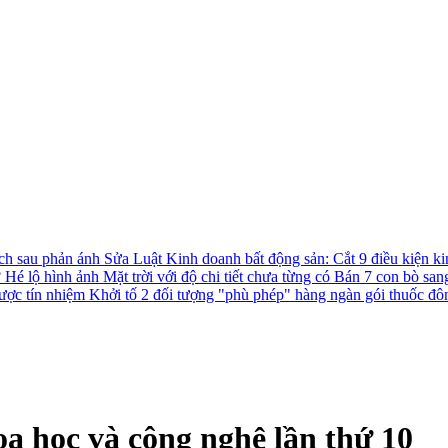
ách sau phản ánh
Sửa Luật Kinh doanh bất động sản: Cắt 9 điều kiện ki
?
Hé lộ hình ảnh Mặt trời với độ chi tiết chưa từng có
Bán 7 con bò san
được tín nhiệm
Khởi tố 2 đối tượng "phù phép" hàng ngàn gói thuốc đô
oa học và công nghệ lần thứ 10