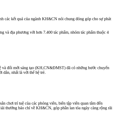
n ánh các kết quả của ngành KH&CN nói chung đóng góp cho sự phát
ơng và địa phương với hơn 7.400 tác phẩm, nhóm tác phẩm thuộc 4
 nghệ và đổi mới sáng tạo (KH,CN&ĐMST) đã có những bước chuyển
dân, nhất là với thế hệ trẻ.
ân chơi trí tuệ của các phóng viên, biên tập viên quan tâm đến
i thưởng báo chí về KH&CN, góp phần lan tỏa ngày càng rộng rãi