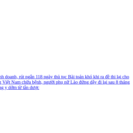
nh doanh, rút ngắn 118 ngày thủ tục
Bài toán khó khi ra đề thi lại cho
g Việt Nam chữa bệnh, người phụ nữ Lào đứng dậy đi lại sau 8 tháng
ng y dởm từ tân dược