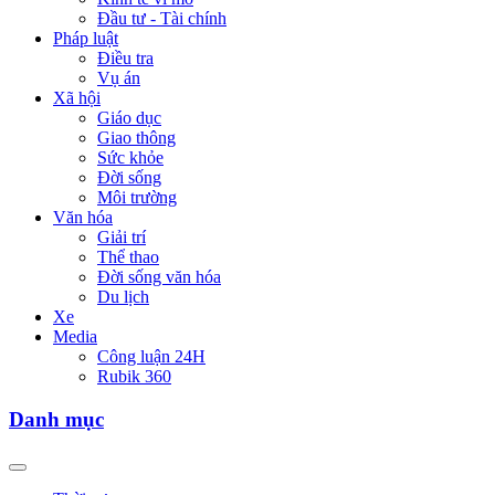
Đầu tư - Tài chính
Pháp luật
Điều tra
Vụ án
Xã hội
Giáo dục
Giao thông
Sức khỏe
Đời sống
Môi trường
Văn hóa
Giải trí
Thể thao
Đời sống văn hóa
Du lịch
Xe
Media
Công luận 24H
Rubik 360
Danh mục