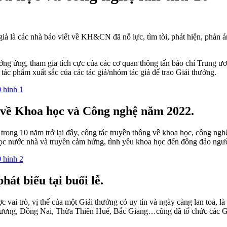
iả là các nhà báo viết về KH&CN đã nỗ lực, tìm tòi, phát hiện, phả
ng ứng, tham gia tích cực của các cơ quan thông tấn báo chí Trung ư
ác phẩm xuất sắc của các tác giả/nhóm tác giả để trao Giải thưởng.
í về Khoa học và Công nghệ năm 2022.
 trong 10 năm trở lại đây, công tác truyền thông về khoa học, công
ọc nước nhà và truyền cảm hứng, tình yêu khoa học đến đông đảo người 
t biểu tại buổi lễ.
 trò, vị thế của một Giải thưởng có uy tín và ngày càng lan toả, là s
ng, Đồng Nai, Thừa Thiên Huế, Bắc Giang…cũng đã tổ chức các Giả