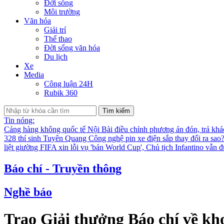
Đời sống
Môi trường
Văn hóa
Giải trí
Thể thao
Đời sống văn hóa
Du lịch
Xe
Media
Công luận 24H
Rubik 360
Tìm kiếm
Tin nóng:
Cảng hàng không quốc tế Nội Bài điều chỉnh phương án đón, trả kh
328 thí sinh Tuyên Quang
Công nghệ pin xe điện sắp thay đổi ra sao
liệt giường
FIFA xin lỗi vụ 'bán World Cup', Chủ tịch Infantino vẫn 
Báo chí - Truyền thông
Nghề báo
Trao Giải thưởng Báo chí về kh