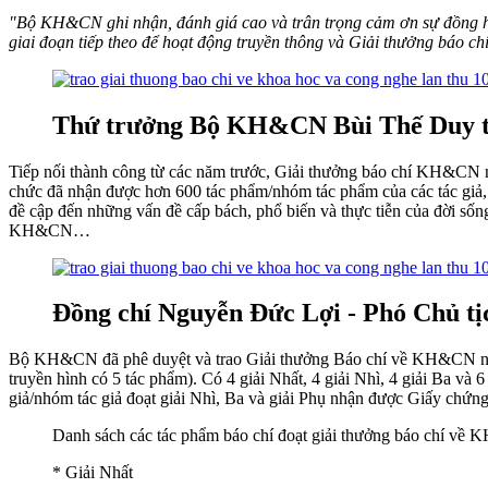
"Bộ KH&CN ghi nhận, đánh giá cao và trân trọng cảm ơn sự đồng hà
giai đoạn tiếp theo để hoạt động truyền thông và Giải thưởng báo 
Thứ trưởng Bộ KH&CN Bùi Thế Duy tra
Tiếp nối thành công từ các năm trước, Giải thưởng báo chí KH&CN n
chức đã nhận được hơn 600 tác phẩm/nhóm tác phẩm của các tác giả
đề cập đến những vấn đề cấp bách, phổ biến và thực tiễn của đời sống 
KH&CN…
Đồng chí Nguyễn Đức Lợi - Phó Chủ tịc
Bộ KH&CN đã phê duyệt và trao Giải thưởng Báo chí về KH&CN năm 202
truyền hình có 5 tác phẩm). Có 4 giải Nhất, 4 giải Nhì, 4 giải Ba 
giả/nhóm tác giả đoạt giải Nhì, Ba và giải Phụ nhận được Giấy ch
Danh sách các tác phẩm báo chí đoạt giải thưởng báo chí v
* Giải Nhất