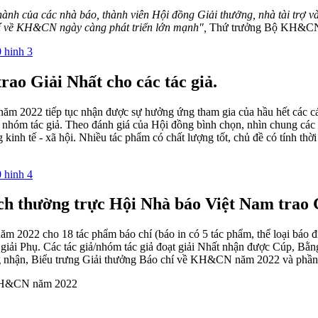
nh của các nhà báo, thành viên Hội đồng Giải thưởng, nhà tài trợ v
chí về KH&CN ngày càng phát triển lớn mạnh",
Thứ trưởng Bộ KH&CN 
o Giải Nhất cho các tác giả.
ăm 2022 tiếp tục nhận được sự hưởng ứng tham gia của hầu hết các c
, nhóm tác giả. Theo đánh giá của Hội đồng bình chọn, nhìn chung c
kinh tế - xã hội. Nhiều tác phẩm có chất lượng tốt, chủ đề có tính thờ
h thường trực Hội Nhà báo Việt Nam trao Gi
2 cho 18 tác phẩm báo chí (báo in có 5 tác phẩm, thể loại báo điện t
và 6 giải Phụ. Các tác giả/nhóm tác giả đoạt giải Nhất nhận được Cúp
ứng nhận, Biểu trưng Giải thưởng Báo chí về KH&CN năm 2022 và phần
ề KH&CN năm 2022