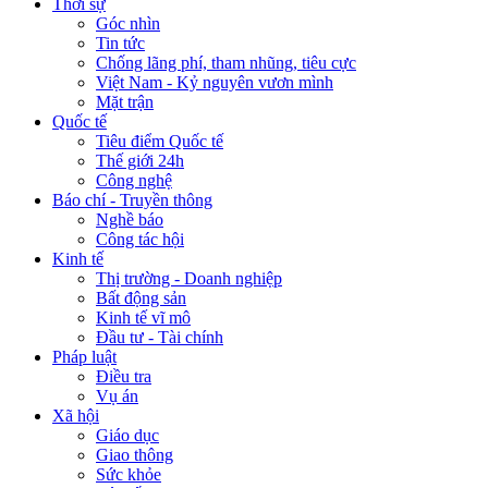
Thời sự
Góc nhìn
Tin tức
Chống lãng phí, tham nhũng, tiêu cực
Việt Nam - Kỷ nguyên vươn mình
Mặt trận
Quốc tế
Tiêu điểm Quốc tế
Thế giới 24h
Công nghệ
Báo chí - Truyền thông
Nghề báo
Công tác hội
Kinh tế
Thị trường - Doanh nghiệp
Bất động sản
Kinh tế vĩ mô
Đầu tư - Tài chính
Pháp luật
Điều tra
Vụ án
Xã hội
Giáo dục
Giao thông
Sức khỏe