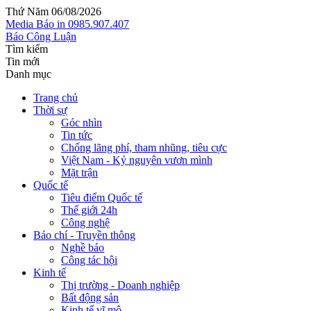
Thứ Năm 06/08/2026
Media
Báo in
0985.907.407
Báo Công Luận
Tìm kiếm
Tin mới
Danh mục
Trang chủ
Thời sự
Góc nhìn
Tin tức
Chống lãng phí, tham nhũng, tiêu cực
Việt Nam - Kỷ nguyên vươn mình
Mặt trận
Quốc tế
Tiêu điểm Quốc tế
Thế giới 24h
Công nghệ
Báo chí - Truyền thông
Nghề báo
Công tác hội
Kinh tế
Thị trường - Doanh nghiệp
Bất động sản
Kinh tế vĩ mô