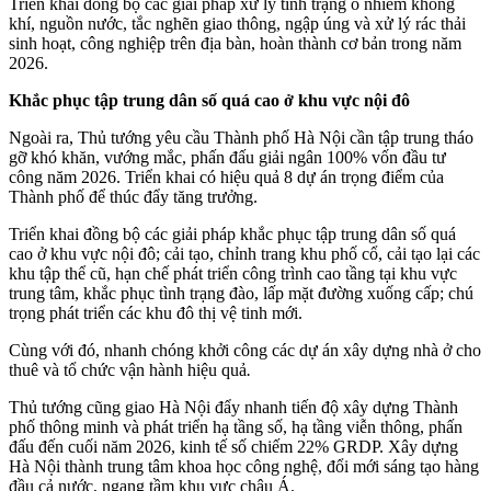
Triển khai đồng bộ các giải pháp xử lý tình trạng ô nhiễm không
khí, nguồn nước, tắc nghẽn giao thông, ngập úng và xử lý rác thải
sinh hoạt, công nghiệp trên địa bàn, hoàn thành cơ bản trong năm
2026.
Khắc phục tập trung dân số quá cao ở khu vực nội đô
Ngoài ra, Thủ tướng yêu cầu Thành phố Hà Nội cần tập trung tháo
gỡ khó khăn, vướng mắc, phấn đấu giải ngân 100% vốn đầu tư
công năm 2026. Triển khai có hiệu quả 8 dự án trọng điểm của
Thành phố để thúc đẩy tăng trưởng.
Triển khai đồng bộ các giải pháp khắc phục tập trung dân số quá
cao ở khu vực nội đô; cải tạo, chỉnh trang khu phố cổ, cải tạo lại các
khu tập thể cũ, hạn chế phát triển công trình cao tầng tại khu vực
trung tâm, khắc phục tình trạng đào, lấp mặt đường xuống cấp; chú
trọng phát triển các khu đô thị vệ tinh mới.
Cùng với đó, nhanh chóng khởi công các dự án xây dựng nhà ở cho
thuê và tổ chức vận hành hiệu quả
.
Thủ tướng cũng giao Hà Nội đẩy nhanh tiến độ xây dựng Thành
phố thông minh và phát triển hạ tầng số, hạ tầng viễn thông, phấn
đấu đến cuối năm 2026, kinh tế số chiếm 22% GRDP. Xây dựng
Hà Nội thành trung tâm khoa học công nghệ, đổi mới sáng tạo hàng
đầu cả nước, ngang tầm khu vực châu Á.