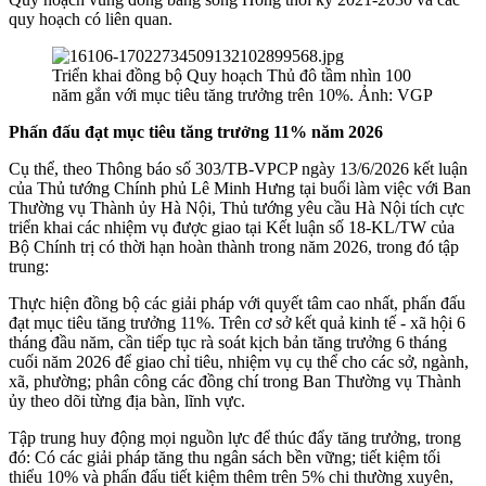
quy hoạch có liên quan.
Triển khai đồng bộ Quy hoạch Thủ đô tầm nhìn 100
năm gắn với mục tiêu tăng trưởng trên 10%. Ảnh: VGP
Phấn đấu đạt mục tiêu tăng trưởng 11% năm 2026
Cụ thể, theo Thông báo số 303/TB-VPCP ngày 13/6/2026 kết luận
của Thủ tướng Chính phủ Lê Minh Hưng tại buổi làm việc với Ban
Thường vụ Thành ủy Hà Nội, Thủ tướng yêu cầu Hà Nội tích cực
triển khai các nhiệm vụ được giao tại Kết luận số 18-KL/TW của
Bộ Chính trị có thời hạn hoàn thành trong năm 2026, trong đó tập
trung:
Thực hiện đồng bộ các giải pháp với quyết tâm cao nhất, phấn đấu
đạt mục tiêu tăng trưởng 11%. Trên cơ sở kết quả kinh tế - xã hội 6
tháng đầu năm, cần tiếp tục rà soát kịch bản tăng trưởng 6 tháng
cuối năm 2026 để giao chỉ tiêu, nhiệm vụ cụ thể cho các sở, ngành,
xã, phường; phân công các đồng chí trong Ban Thường vụ Thành
ủy theo dõi từng địa bàn, lĩnh vực.
Tập trung huy động mọi nguồn lực để thúc đẩy tăng trưởng, trong
đó: Có các giải pháp tăng thu ngân sách bền vững; tiết kiệm tối
thiểu 10% và phấn đấu tiết kiệm thêm trên 5% chi thường xuyên,