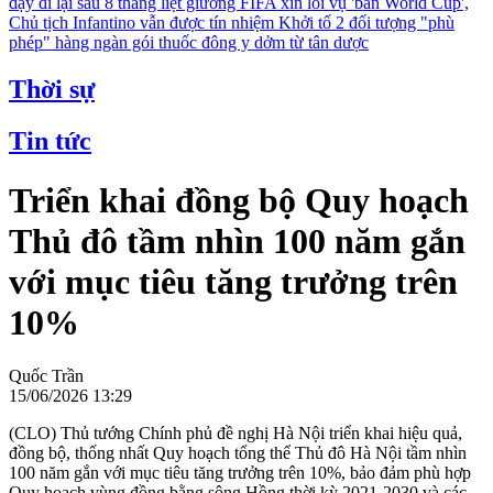
dậy đi lại sau 8 tháng liệt giường
FIFA xin lỗi vụ 'bán World Cup',
Chủ tịch Infantino vẫn được tín nhiệm
Khởi tố 2 đối tượng "phù
phép" hàng ngàn gói thuốc đông y dởm từ tân dược
Thời sự
Tin tức
Triển khai đồng bộ Quy hoạch
Thủ đô tầm nhìn 100 năm gắn
với mục tiêu tăng trưởng trên
10%
Quốc Trần
15/06/2026 13:29
(CLO) Thủ tướng Chính phủ đề nghị Hà Nội triển khai hiệu quả,
đồng bộ, thống nhất Quy hoạch tổng thể Thủ đô Hà Nội tầm nhìn
100 năm gắn với mục tiêu tăng trưởng trên 10%, bảo đảm phù hợp
Quy hoạch vùng đồng bằng sông Hồng thời kỳ 2021-2030 và các