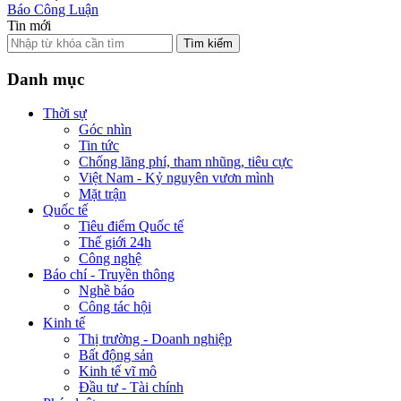
Báo Công Luận
Tin mới
Tìm kiếm
Danh mục
Thời sự
Góc nhìn
Tin tức
Chống lãng phí, tham nhũng, tiêu cực
Việt Nam - Kỷ nguyên vươn mình
Mặt trận
Quốc tế
Tiêu điểm Quốc tế
Thế giới 24h
Công nghệ
Báo chí - Truyền thông
Nghề báo
Công tác hội
Kinh tế
Thị trường - Doanh nghiệp
Bất động sản
Kinh tế vĩ mô
Đầu tư - Tài chính