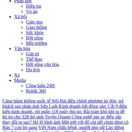
Pháp luật
Điều tra
Vụ án
Xã hội
Giáo dục
Giao thông
Sức khỏe
Đời sống
Môi trường
Văn hóa
Giải trí
Thể thao
Đời sống văn hóa
Du lịch
Xe
Media
Công luận 24H
Rubik 360
Cảng hàng không quốc tế Nội Bài điều chỉnh phương án đón, trả
khách sau phản ánh
Sửa Luật Kinh doanh bất động sản: Cắt 9 điều
kiện kinh doanh, rút ngắn 118 ngày thủ tục
Bài toán khó khi ra đề
thi lại cho 328 thí sinh Tuyên Quang
Công nghệ pin xe điện sắp
thay đổi ra sao?
Hé lộ hình ảnh Mặt trời với độ chi tiết chưa từng có
Bán 7 con bò sang Việt Nam chữa bệnh, người phụ nữ Lào đứng