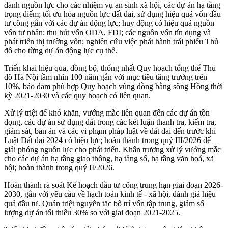
dành nguồn lực cho các nhiệm vụ an sinh xã hội, các dự án hạ tầng
trọng điểm; tối ưu hóa nguồn lực đất đai, sử dụng hiệu quả vốn đầu
tư công gắn với các dự án động lực; huy động có hiệu quả nguồn
vốn tư nhân; thu hút vốn ODA, FDI; các nguồn vốn tín dụng và
phát triển thị trường vốn; nghiên cứu việc phát hành trái phiếu Thủ
đô cho từng dự án động lực cụ thể.
Triển khai hiệu quả, đồng bộ, thống nhất Quy hoạch tổng thể Thủ
đô Hà Nội tầm nhìn 100 năm gắn với mục tiêu tăng trưởng trên
10%, bảo đảm phù hợp Quy hoạch vùng đồng bằng sông Hồng thời
kỳ 2021-2030 và các quy hoạch có liên quan.
Xử lý triệt để khó khăn, vướng mắc liên quan đến các dự án tồn
đọng, các dự án sử dụng đất trong các kết luận thanh tra, kiểm tra,
giám sát, bản án và các vi phạm pháp luật về đất đai đến trước khi
Luật Đất đai 2024 có hiệu lực; hoàn thành trong quý III/2026 để
giải phóng nguồn lực cho phát triển. Khẩn trương xử lý vướng mắc
cho các dự án hạ tầng giao thông, hạ tầng số, hạ tầng văn hoá, xã
hội; hoàn thành trong quý II/2026.
Hoàn thành rà soát Kế hoạch đầu tư công trung hạn giai đoạn 2026-
2030, gắn với yêu cầu về hạch toán kinh tế - xã hội, đánh giá hiệu
quả đầu tư. Quán triệt nguyên tắc bố trí vốn tập trung, giảm số
lượng dự án tối thiểu 30% so với giai đoạn 2021-2025.