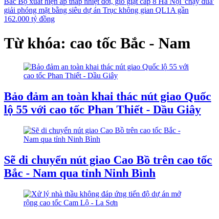
Bắc Bộ xuất hiện áp thấp nhiệt đới, gió giật cấp 8
Hà Nội 'chạy đua'
giải phóng mặt bằng siêu dự án Trục không gian QL1A gần
162.000 tỷ đồng
Từ khóa: cao tốc Bắc - Nam
Bảo đảm an toàn khai thác nút giao Quốc
lộ 55 với cao tốc Phan Thiết - Dầu Giây
Sẽ di chuyển nút giao Cao Bồ trên cao tốc
Bắc - Nam qua tỉnh Ninh Bình