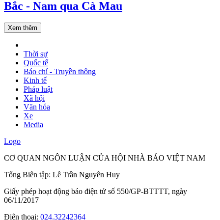
Bắc - Nam qua Cà Mau
Xem thêm
Thời sự
Quốc tế
Báo chí - Truyền thông
Kinh tế
Pháp luật
Xã hội
Văn hóa
Xe
Media
Logo
CƠ QUAN NGÔN LUẬN CỦA HỘI NHÀ BÁO VIỆT NAM
Tổng Biên tập: Lê Trần Nguyên Huy
Giấy phép hoạt động báo điện tử số 550/GP-BTTTT, ngày
06/11/2017
Điện thoại:
024.32242364