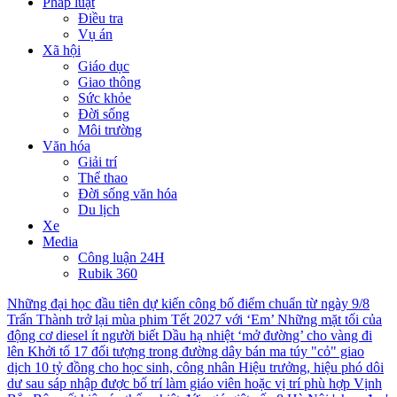
Pháp luật
Điều tra
Vụ án
Xã hội
Giáo dục
Giao thông
Sức khỏe
Đời sống
Môi trường
Văn hóa
Giải trí
Thể thao
Đời sống văn hóa
Du lịch
Xe
Media
Công luận 24H
Rubik 360
Những đại học đầu tiên dự kiến công bố điểm chuẩn từ ngày 9/8
Trấn Thành trở lại mùa phim Tết 2027 với ‘Em’
Những mặt tối của
động cơ diesel ít người biết
Dầu hạ nhiệt ‘mở đường’ cho vàng đi
lên
Khởi tố 17 đối tượng trong đường dây bán ma túy "cỏ" giao
dịch 10 tỷ đồng cho học sinh, công nhân
Hiệu trưởng, hiệu phó dôi
dư sau sáp nhập được bố trí làm giáo viên hoặc vị trí phù hợp
Vịnh