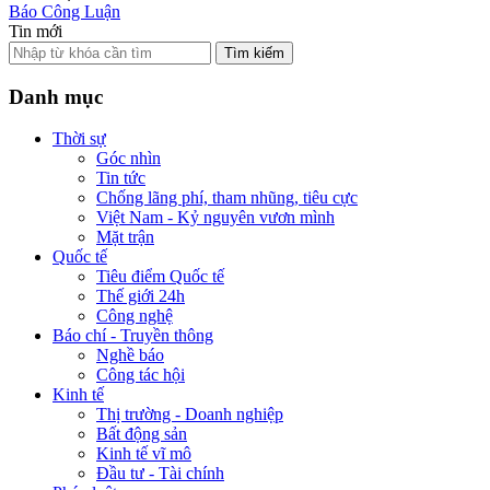
Báo Công Luận
Tin mới
Tìm kiếm
Danh mục
Thời sự
Góc nhìn
Tin tức
Chống lãng phí, tham nhũng, tiêu cực
Việt Nam - Kỷ nguyên vươn mình
Mặt trận
Quốc tế
Tiêu điểm Quốc tế
Thế giới 24h
Công nghệ
Báo chí - Truyền thông
Nghề báo
Công tác hội
Kinh tế
Thị trường - Doanh nghiệp
Bất động sản
Kinh tế vĩ mô
Đầu tư - Tài chính