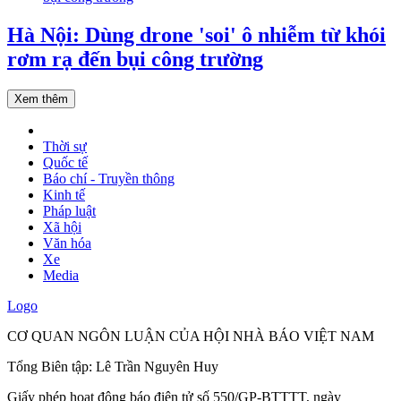
Hà Nội: Dùng drone 'soi' ô nhiễm từ khói
rơm rạ đến bụi công trường
Xem thêm
Thời sự
Quốc tế
Báo chí - Truyền thông
Kinh tế
Pháp luật
Xã hội
Văn hóa
Xe
Media
Logo
CƠ QUAN NGÔN LUẬN CỦA HỘI NHÀ BÁO VIỆT NAM
Tổng Biên tập: Lê Trần Nguyên Huy
Giấy phép hoạt động báo điện tử số 550/GP-BTTTT, ngày