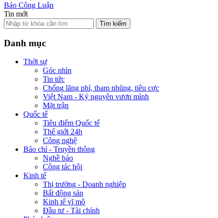
Báo Công Luận
Tin mới
Tìm kiếm
Danh mục
Thời sự
Góc nhìn
Tin tức
Chống lãng phí, tham nhũng, tiêu cực
Việt Nam - Kỷ nguyên vươn mình
Mặt trận
Quốc tế
Tiêu điểm Quốc tế
Thế giới 24h
Công nghệ
Báo chí - Truyền thông
Nghề báo
Công tác hội
Kinh tế
Thị trường - Doanh nghiệp
Bất động sản
Kinh tế vĩ mô
Đầu tư - Tài chính