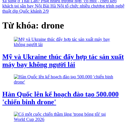
xả súng ở Thái Lan?
Phạt nhiều trường hợp ‘cò mồi’, chèo kéo
khách tại sân bay Nội Bài
Hà Nội tổ chức nhiều chương trình nghệ
thuật dịp Quốc khánh 2/9
Từ khóa: drone
Mỹ và Ukraine thúc đẩy hợp tác sản xuất
máy bay không người lái
Hàn Quốc lên kế hoạch đào tạo 500.000
'chiến binh drone'