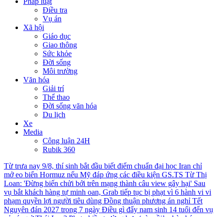
Pháp luật
Điều tra
Vụ án
Xã hội
Giáo dục
Giao thông
Sức khỏe
Đời sống
Môi trường
Văn hóa
Giải trí
Thể thao
Đời sống văn hóa
Du lịch
Xe
Media
Công luận 24H
Rubik 360
Từ trưa nay 9/8, thí sinh bắt đầu biết điểm chuẩn đại học
Iran chỉ
mở eo biển Hormuz nếu Mỹ đáp ứng các điều kiện
GS.TS Từ Thị
Loan: 'Đừng biến chửi bới trên mạng thành câu view gây hại'
Sau
vụ bắt khách hàng tự minh oan, Grab tiếp tục bị phạt vì 6 hành vi vi
phạm quyền lợi người tiêu dùng
Đồng thuận phương án nghỉ Tết
Nguyên đán 2027 trong 7 ngày
Điều gì đẩy nam sinh 14 tuổi đến vụ