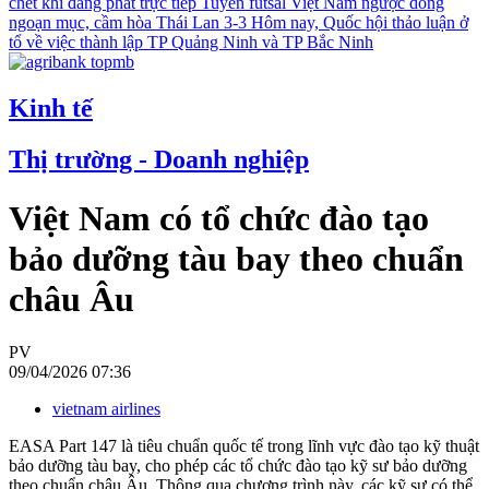
chết khi đang phát trực tiếp
Tuyển futsal Việt Nam ngược dòng
ngoạn mục, cầm hòa Thái Lan 3-3
Hôm nay, Quốc hội thảo luận ở
tổ về việc thành lập TP Quảng Ninh và TP Bắc Ninh
Kinh tế
Thị trường - Doanh nghiệp
Việt Nam có tổ chức đào tạo
bảo dưỡng tàu bay theo chuẩn
châu Âu
PV
09/04/2026 07:36
vietnam airlines
EASA Part 147 là tiêu chuẩn quốc tế trong lĩnh vực đào tạo kỹ thuật
bảo dưỡng tàu bay, cho phép các tổ chức đào tạo kỹ sư bảo dưỡng
theo chuẩn châu Âu. Thông qua chương trình này, các kỹ sư có thể