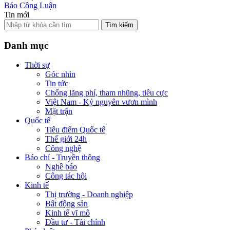
Báo Công Luận
Tin mới
Tìm kiếm
Danh mục
Thời sự
Góc nhìn
Tin tức
Chống lãng phí, tham nhũng, tiêu cực
Việt Nam - Kỷ nguyên vươn mình
Mặt trận
Quốc tế
Tiêu điểm Quốc tế
Thế giới 24h
Công nghệ
Báo chí - Truyền thông
Nghề báo
Công tác hội
Kinh tế
Thị trường - Doanh nghiệp
Bất động sản
Kinh tế vĩ mô
Đầu tư - Tài chính