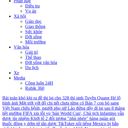
Pháp luật
Điều tra
Vụ án
Xã hội
Giáo dục
Giao thông
Sức khỏe
Đời sống
Môi trường
Văn hóa
Giải trí
Thể thao
Đời sống văn hóa
Du lịch
Xe
Media
Công luận 24H
Rubik 360
Bài toán khó khi ra đề thi lại cho 328 thí sinh Tuyên Quang
Hé lộ
hình ảnh Mặt trời với độ chi tiết chưa từng có
Bán 7 con bò sang
Việt Nam chữa bệnh, người phụ nữ Lào đứng dậy đi lại sau 8 tháng
liệt giường
FIFA xin lỗi vụ 'bán World Cup', Chủ tịch Infantino vẫn
được tín nhiệm
Khởi tố 2 đối tượng "phù phép" hàng ngàn gói
thuốc đông y dởm từ tân dược
TikToker nổi tiếng Mexico bị bắn