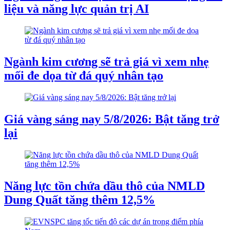
liệu và năng lực quản trị AI
Ngành kim cương sẽ trả giá vì xem nhẹ
mối đe dọa từ đá quý nhân tạo
Giá vàng sáng nay 5/8/2026: Bật tăng trở
lại
Năng lực tồn chứa dầu thô của NMLD
Dung Quất tăng thêm 12,5%