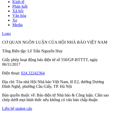
Kinh tế
Pháp luật
Xã hội
Văn hóa
Xe
Media
Logo
CƠ QUAN NGÔN LUẬN CỦA HỘI NHÀ BÁO VIỆT NAM
Tổng Biên tập: Lê Trần Nguyên Huy
Giấy phép hoạt động báo điện tử số 550/GP-BTTTT, ngày
06/11/2017
Điện thoại:
024.32242364
Địa chỉ:
Tòa nhà Hội Nhà báo Việt Nam, lô E2, đường Dương
Đình Nghệ, phường Cầu Giấy, TP. Hà Nội
Bản quyền thuộc về: Báo điện tử Nhà báo & Công luận. Cấm sao
chép dưới mọi hình thức nếu không có văn bản chấp thuận
Liên hệ quảng cáo