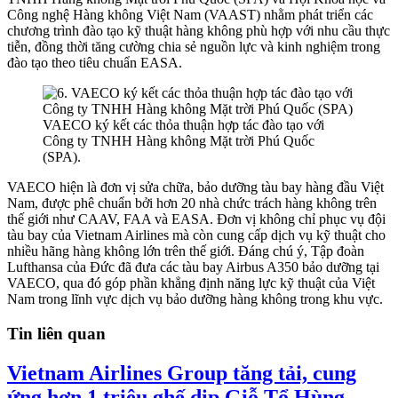
Công nghệ Hàng không Việt Nam (VAAST) nhằm phát triển các
chương trình đào tạo kỹ thuật hàng không phù hợp với nhu cầu thực
tiễn, đồng thời tăng cường chia sẻ nguồn lực và kinh nghiệm trong
đào tạo theo tiêu chuẩn EASA.
VAECO ký kết các thỏa thuận hợp tác đào tạo với
Công ty TNHH Hàng không Mặt trời Phú Quốc
(SPA).
VAECO hiện là đơn vị sửa chữa, bảo dưỡng tàu bay hàng đầu Việt
Nam, được phê chuẩn bởi hơn 20 nhà chức trách hàng không trên
thế giới như CAAV, FAA và EASA. Đơn vị không chỉ phục vụ đội
tàu bay của Vietnam Airlines mà còn cung cấp dịch vụ kỹ thuật cho
nhiều hãng hàng không lớn trên thế giới. Đáng chú ý, Tập đoàn
Lufthansa của Đức đã đưa các tàu bay Airbus A350 bảo dưỡng tại
VAECO, qua đó góp phần khẳng định năng lực kỹ thuật của Việt
Nam trong lĩnh vực dịch vụ bảo dưỡng hàng không trong khu vực.
Tin liên quan
Vietnam Airlines Group tăng tải, cung
ứng hơn 1 triệu ghế dịp Giỗ Tổ Hùng