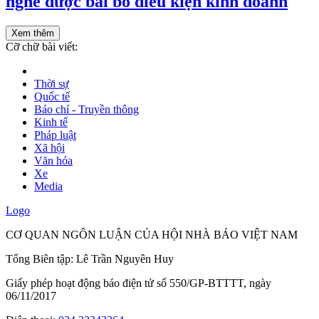
nghề được bãi bỏ điều kiện kinh doanh
Xem thêm
Cỡ chữ bài viết:
Thời sự
Quốc tế
Báo chí - Truyền thông
Kinh tế
Pháp luật
Xã hội
Văn hóa
Xe
Media
Logo
CƠ QUAN NGÔN LUẬN CỦA HỘI NHÀ BÁO VIỆT NAM
Tổng Biên tập: Lê Trần Nguyên Huy
Giấy phép hoạt động báo điện tử số 550/GP-BTTTT, ngày
06/11/2017