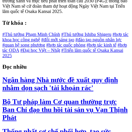
trưởng xanh và mục tiêu phát triển toàn cầu 2030 (P4G); thông báo
Việt Nam sẽ cử đoàn tham dự hoạt động Ngày Việt Nam tại Triển
lãm quốc tế Osaka Kansai 2025.
Từ khóa :
#Thủ tướng Phạm Minh Chính
#Thủ tướng Ishiba Shigeru
#hợp tác
khoa học công nghệ
#đổi mới sáng tạo
#đào tạo nguồn nhân lực
#quan hệ song phương
#hợp tác quốc phòng
#hợp tác kinh tế
#hợp
tác ODA
#Đại học Việt – Nhật
#Triển lãm quốc tế Osaka Kansai
2025
Đọc nhiều
Ngân hàng Nhà nước đề xuất quy định
nhằm dọn sạch 'tài khoản rác'
Bộ Tư pháp làm Cơ quan thường trực
Ban Chỉ đạo thu hồi tài sản vụ Vạn Thịnh
Phát
Thống nhất cơ chế phối hợp, tạo sức