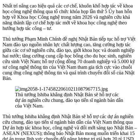
Nhất trí nâng cao hiệu quả các cơ chế, khuôn khổ hợp tác về khoa
học-công nghệ thông qua tổ chức khóa họp lần thứ 5 Ủy ban hỗn
hợp về Khoa học Công nghệ trong năm 2026 và nghiên cứu khả
năng thành lập cơ chế hợp tác mới về khoa học công nghệ theo
hướng hợp tác công – tư.
Thủ tướng Phạm Minh Chính đề nghị Nhật Bản tiếp tục hỗ trợ Việt
Nam đào tạo nguồn nhân lực chất lượng cao, tăng cường hợp tác
giữa các cơ sở nghiên cứu, đào tạo, giới khoa học và doanh nghiệp
hai nước; tăng cường cung cấp học bổng cho du học sinh, nghiên
cứu sinh Việt Nam; hỗ trợ cộng đồng 70 doanh nghiệp và 5.000 kỹ
sư công nghệ thông tin của Việt Nam tham gia tích cực vào chuỗi
cung ứng công nghệ thông tin và quá trình chuyển đổi số của Nhật
Bản.
Thủ tướng Ishiba khẳng định Nhật Bản sẽ hỗ trợ các
dự án nghiên cứu chung, đào tạo tiến sĩ ngành bán dẫn
của Việt Nam.
Thủ tướng Ishiba khẳng định Nhật Bản sẽ hỗ trợ các dự án nghiên
cứu chung, đào tạo tiến sĩ ngành bán dẫn của Việt Nam thông qua
Dự án hợp tác khoa học, công nghệ và đổi mới sáng tạo Nhật Bản –
ASEAN (NEXUS); thông báo Nhật Bản mong muốn triển khai 15
dự án trong lĩnh vực chuyển đổi năng lượng trị giá hơn 20 tỷ USD