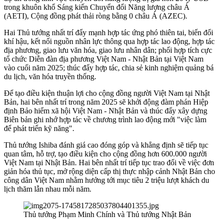
trong khuôn khổ Sáng kiến Chuyển đổi Năng lượng châu Á
(AETI), Cộng đồng phát thải ròng bằng 0 châu Á (AZEC).
Hai Thủ tướng nhất trí đẩy mạnh hợp tác ứng phó thiên tai, biến đổi
khí hậu, kết nối nguồn nhân lực thông qua hợp tác lao động, hợp tác
địa phương, giao lưu văn hóa, giao lưu nhân dân; phối hợp tích cực
tổ chức Diễn đàn địa phương Việt Nam - Nhật Bản tại Việt Nam
vào cuối năm 2025; thúc đẩy hợp tác, chia sẻ kinh nghiệm quảng bá
du lịch, văn hóa truyền thống.
Để tạo điều kiện thuận lợi cho cộng đồng người Việt Nam tại Nhật
Bản, hai bên nhất trí trong năm 2025 sẽ khởi động đàm phán Hiệp
định Bảo hiểm xã hội Việt Nam - Nhật Bản và thúc đẩy xây dựng
Biên bản ghi nhớ hợp tác về chương trình lao động mới "việc làm
để phát triển kỹ năng".
Thủ tướng Ishiba đánh giá cao đóng góp và khẳng định sẽ tiếp tục
quan tâm, hỗ trợ, tạo điều kiện cho cộng đồng hơn 600.000 người
Việt Nam tại Nhật Bản. Hai bên nhất trí tiếp tục trao đổi về việc đơn
giản hóa thủ tục, mở rộng diện cấp thị thực nhập cảnh Nhật Bản cho
công dân Việt Nam nhằm hướng tới mục tiêu 2 triệu lượt khách du
lịch thăm lẫn nhau mỗi năm.
Thủ tướng Phạm Minh Chính và Thủ tướng Nhật Bản