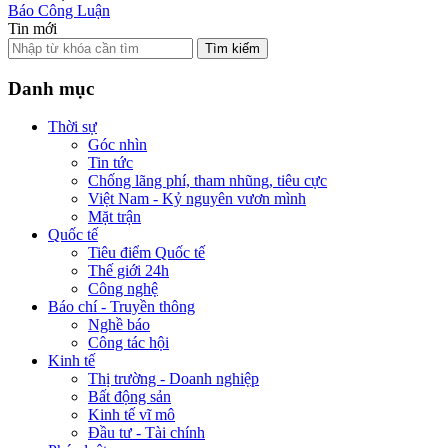
Báo Công Luận
Tin mới
Tìm kiếm
Danh mục
Thời sự
Góc nhìn
Tin tức
Chống lãng phí, tham nhũng, tiêu cực
Việt Nam - Kỷ nguyên vươn mình
Mặt trận
Quốc tế
Tiêu điểm Quốc tế
Thế giới 24h
Công nghệ
Báo chí - Truyền thông
Nghề báo
Công tác hội
Kinh tế
Thị trường - Doanh nghiệp
Bất động sản
Kinh tế vĩ mô
Đầu tư - Tài chính