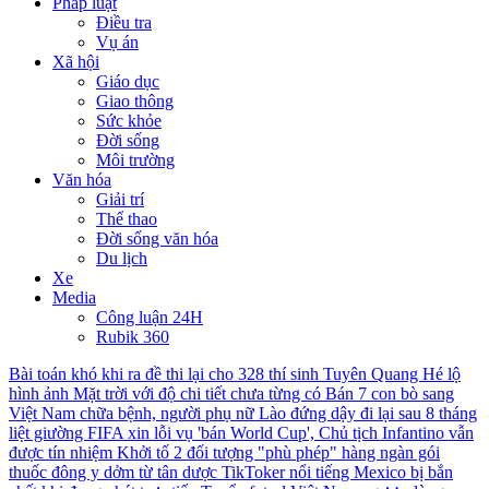
Pháp luật
Điều tra
Vụ án
Xã hội
Giáo dục
Giao thông
Sức khỏe
Đời sống
Môi trường
Văn hóa
Giải trí
Thể thao
Đời sống văn hóa
Du lịch
Xe
Media
Công luận 24H
Rubik 360
Bài toán khó khi ra đề thi lại cho 328 thí sinh Tuyên Quang
Hé lộ
hình ảnh Mặt trời với độ chi tiết chưa từng có
Bán 7 con bò sang
Việt Nam chữa bệnh, người phụ nữ Lào đứng dậy đi lại sau 8 tháng
liệt giường
FIFA xin lỗi vụ 'bán World Cup', Chủ tịch Infantino vẫn
được tín nhiệm
Khởi tố 2 đối tượng "phù phép" hàng ngàn gói
thuốc đông y dởm từ tân dược
TikToker nổi tiếng Mexico bị bắn