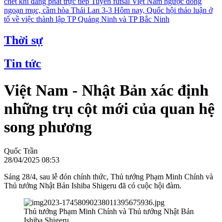
chết khi đang phát trực tiếp
Tuyển futsal Việt Nam ngược dòng
ngoạn mục, cầm hòa Thái Lan 3-3
Hôm nay, Quốc hội thảo luận ở
tổ về việc thành lập TP Quảng Ninh và TP Bắc Ninh
Thời sự
Tin tức
Việt Nam - Nhật Bản xác định
những trụ cột mới của quan hệ
song phương
Quốc Trần
28/04/2025 08:53
Sáng 28/4, sau lễ đón chính thức, Thủ tướng Phạm Minh Chính và
Thủ tướng Nhật Bản Ishiba Shigeru đã có cuộc hội đàm.
Thủ tướng Phạm Minh Chính và Thủ tướng Nhật Bản
Ishiba Shigeru.