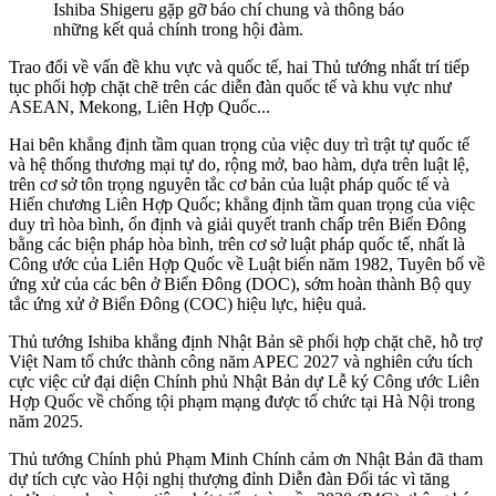
Ishiba Shigeru gặp gỡ báo chí chung và thông báo
những kết quả chính trong hội đàm.
Trao đổi về vấn đề khu vực và quốc tế, hai Thủ tướng nhất trí tiếp
tục phối hợp chặt chẽ trên các diễn đàn quốc tế và khu vực như
ASEAN, Mekong, Liên Hợp Quốc...
Hai bên khẳng định tầm quan trọng của việc duy trì trật tự quốc tế
và hệ thống thương mại tự do, rộng mở, bao hàm, dựa trên luật lệ,
trên cơ sở tôn trọng nguyên tắc cơ bản của luật pháp quốc tế và
Hiến chương Liên Hợp Quốc; khẳng định tầm quan trọng của việc
duy trì hòa bình, ổn định và giải quyết tranh chấp trên Biển Đông
bằng các biện pháp hòa bình, trên cơ sở luật pháp quốc tế, nhất là
Công ước của Liên Hợp Quốc về Luật biển năm 1982, Tuyên bố về
ứng xử của các bên ở Biển Đông (DOC), sớm hoàn thành Bộ quy
tắc ứng xử ở Biển Đông (COC) hiệu lực, hiệu quả.
Thủ tướng Ishiba khẳng định Nhật Bản sẽ phối hợp chặt chẽ, hỗ trợ
Việt Nam tổ chức thành công năm APEC 2027 và nghiên cứu tích
cực việc cử đại diện Chính phủ Nhật Bản dự Lễ ký Công ước Liên
Hợp Quốc về chống tội phạm mạng được tổ chức tại Hà Nội trong
năm 2025.
Thủ tướng Chính phủ Phạm Minh Chính cảm ơn Nhật Bản đã tham
dự tích cực vào Hội nghị thượng đỉnh Diễn đàn Đối tác vì tăng