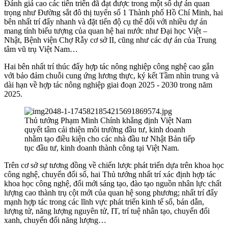
Đánh giá cao các tiến triển đã đạt được trong một số dự án quan
trọng như Đường sắt đô thị tuyến số 1 Thành phố Hồ Chí Minh, hai
bên nhất trí đẩy nhanh và đặt tiến độ cụ thể đối với nhiều dự án
mang tính biểu tượng của quan hệ hai nước như Đại học Việt –
Nhật, Bệnh viện Chợ Rẫy cơ sở II, cũng như các dự án của Trung
tâm vũ trụ Việt Nam…
Hai bên nhất trí thúc đẩy hợp tác nông nghiệp công nghệ cao gắn
với bảo đảm chuỗi cung ứng lương thực, ký kết Tầm nhìn trung và
dài hạn về hợp tác nông nghiệp giai đoạn 2025 - 2030 trong năm
2025.
Thủ tướng Phạm Minh Chính khẳng định Việt Nam
quyết tâm cải thiện môi trường đầu tư, kinh doanh
nhằm tạo điều kiện cho các nhà đầu tư Nhật Bản tiếp
tục đầu tư, kinh doanh thành công tại Việt Nam.
Trên cơ sở sự tương đồng về chiến lược phát triển dựa trên khoa học
công nghệ, chuyển đổi số, hai Thủ tướng nhất trí xác định hợp tác
khoa học công nghệ, đổi mới sáng tạo, đào tạo nguồn nhân lực chất
lượng cao thành trụ cột mới của quan hệ song phương; nhất trí đẩy
mạnh hợp tác trong các lĩnh vực phát triển kinh tế số, bán dẫn,
lượng tử, năng lượng nguyên tử, IT, trí tuệ nhân tạo, chuyển đổi
xanh, chuyển đổi năng lượng…