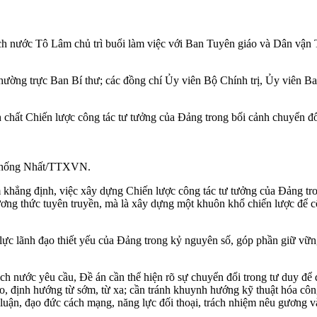
ch nước Tô Lâm chủ trì buổi làm việc với Ban Tuyên giáo và Dân vận 
ường trực Ban Bí thư; các đồng chí Ủy viên Bộ Chính trị, Ủy viên Ba
nh chất Chiến lược công tác tư tưởng của Đảng trong bối cảnh chuyển đổi 
: Thống Nhất/TTXVN.
 khẳng định, việc xây dựng Chiến lược công tác tư tưởng của Đảng tron
ương thức tuyên truyền, mà là xây dựng một khuôn khổ chiến lược để cô
 lực lãnh đạo thiết yếu của Đảng trong kỷ nguyên số, góp phần giữ vữn
 nước yêu cầu, Đề án cần thể hiện rõ sự chuyển đổi trong tư duy để đạt
o, định hướng từ sớm, từ xa; cần tránh khuynh hướng kỹ thuật hóa công 
 luận, đạo đức cách mạng, năng lực đối thoại, trách nhiệm nêu gương v