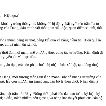
 - Hiệu quả”.
hoảng trống thông tin, không để bị động, bất ngờ trên trận địa tư
g của Đảng, đấu tranh với thông tin xấu độc, quan điểm sai trái, thù
ạo đồng thuận bằng sự thật, bằng kết quả và bằng niềm tin. Hiệu quả là
c thi và niềm tin xã hội.
ng thời đổi mới mạnh mẽ phương thức công tác tư tưởng. Kiên định để
 nguyên tắc và mục tiêu.
n, giáo dục, mà còn phải chuẩn bị nhận thức xã hội, tạo đồng thuận
óa Đảng, môi trường thông tin lành mạnh, sức đề kháng tư tưởng của
ảng; lấy con người làm trung tâm, cán bộ là then chốt, Nhân dân là
ân, mặt trận tư tưởng. Đồng thời, phải bảo đảm an toàn, kỷ luật, kỷ
, đạo đức, trách nhiệm nêu gương và năng lực thuyết phục của cán bộ.