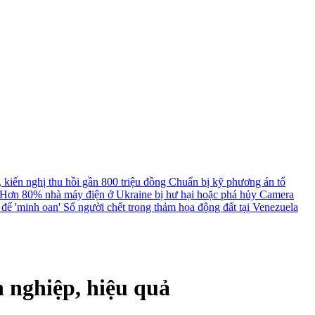
, kiến nghị thu hồi gần 800 triệu đồng
Chuẩn bị kỹ phương án tổ
Hơn 80% nhà máy điện ở Ukraine bị hư hại hoặc phá hủy
Camera
a để 'minh oan'
Số người chết trong thảm họa động đất tại Venezuela
 nghiệp, hiệu quả