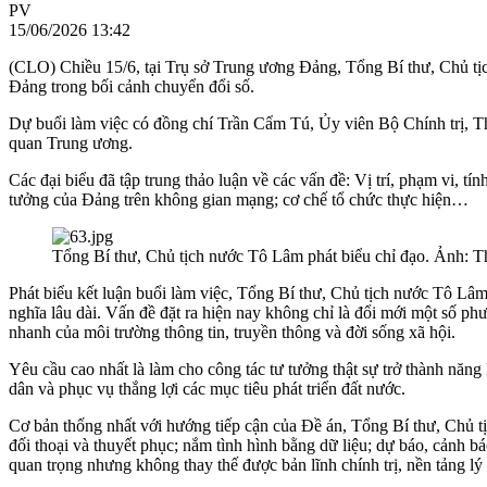
PV
15/06/2026 13:42
(CLO) Chiều 15/6, tại Trụ sở Trung ương Đảng, Tổng Bí thư, Chủ tị
Đảng trong bối cảnh chuyển đổi số.
Dự buổi làm việc có đồng chí Trần Cẩm Tú, Ủy viên Bộ Chính trị, Th
quan Trung ương.
Các đại biểu đã tập trung thảo luận về các vấn đề: Vị trí, phạm vi, tí
tưởng của Đảng trên không gian mạng; cơ chế tổ chức thực hiện…
Tổng Bí thư, Chủ tịch nước Tô Lâm phát biểu chỉ đạo. Ảnh
Phát biểu kết luận buổi làm việc, Tổng Bí thư, Chủ tịch nước Tô Lâm
nghĩa lâu dài. Vấn đề đặt ra hiện nay không chỉ là đổi mới một số ph
nhanh của môi trường thông tin, truyền thông và đời sống xã hội.
Yêu cầu cao nhất là làm cho công tác tư tưởng thật sự trở thành năng
dân và phục vụ thắng lợi các mục tiêu phát triển đất nước.
Cơ bản thống nhất với hướng tiếp cận của Đề án, Tổng Bí thư, Chủ tịch
đối thoại và thuyết phục; nắm tình hình bằng dữ liệu; dự báo, cảnh bá
quan trọng nhưng không thay thế được bản lĩnh chính trị, nền tảng lý