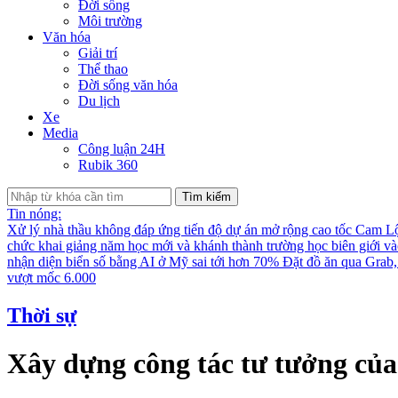
Đời sống
Môi trường
Văn hóa
Giải trí
Thể thao
Đời sống văn hóa
Du lịch
Xe
Media
Công luận 24H
Rubik 360
Tìm kiếm
Tin nóng:
Xử lý nhà thầu không đáp ứng tiến độ dự án mở rộng cao tốc Cam L
chức khai giảng năm học mới và khánh thành trường học biên giới v
nhận diện biển số bằng AI ở Mỹ sai tới hơn 70%
Đặt đồ ăn qua Grab, 
vượt mốc 6.000
Thời sự
Xây dựng công tác tư tưởng của