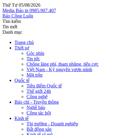
Thứ Tư 05/08/2026
Media
Báo in
0985.907.407
Báo Công Luận
Tìm kiếm
Tin mới
Danh mục
Trang chủ
Thời sự
Góc nhìn
Tin tức
Chống lãng phí, tham nhũng, tiêu cực
Việt Nam - Kỷ nguyên vươn mình
Mặt trận
Quốc tế
Tiêu điểm Quốc tế
Thế giới 24h
Công nghệ
Báo chí - Truyền thông
Nghề báo
Công tác hội
Kinh tế
Thị trường - Doanh nghiệp
Bất động sản
Kinh tế vĩ mô