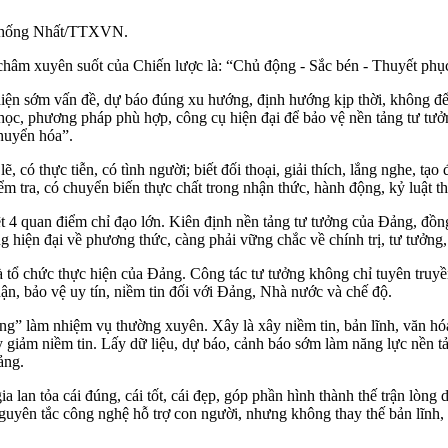
: Thống Nhất/TTXVN.
âm xuyên suốt của Chiến lược là: “Chủ động - Sắc bén - Thuyết phục
iện sớm vấn đề, dự báo đúng xu hướng, định hướng kịp thời, không để k
 học, phương pháp phù hợp, công cụ hiện đại để bảo vệ nền tảng tư tưởn
chuyển hóa”.
lẽ, có thực tiễn, có tình người; biết đối thoại, giải thích, lắng nghe, t
ểm tra, có chuyển biến thực chất trong nhận thức, hành động, kỷ luật thự
iệt 4 quan điểm chỉ đạo lớn. Kiên định nền tảng tư tưởng của Đảng, đồ
 hiện đại về phương thức, càng phải vững chắc về chính trị, tư tưởng,
à tổ chức thực hiện của Đảng. Công tác tư tưởng không chỉ tuyên truyề
 luận, bảo vệ uy tín, niềm tin đối với Đảng, Nhà nước và chế độ.
ống” làm nhiệm vụ thường xuyên. Xây là xây niềm tin, bản lĩnh, văn h
 suy giảm niềm tin. Lấy dữ liệu, dự báo, cảnh báo sớm làm năng lực nền t
ảng.
lan tỏa cái đúng, cái tốt, cái đẹp, góp phần hình thành thế trận lòng d
 nguyên tắc công nghệ hỗ trợ con người, nhưng không thay thế bản lĩnh