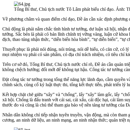
Tổng Bí thư, Chủ tịch nước Tô Lâm phát biểu chỉ đạo. Ảnh
Về phương châm và quan điểm chỉ đạo, Đề án cần xác định phương ch
Chủ động là phải nắm chắc tình hình tư tưởng, dư luận xã hội, nhận d
tưởng. Sắc bén là phải có bản lĩnh chính trị vững vàng, luận cứ khoa
địch, thao túng nhận thức, “diễn biến hòa bình”, “tự diễn biến”, “tự 
Thuyết phục là phải nói đúng, nói trúng, nói dễ hiểu, có căn cứ, có lý 
mọi nhiệm vụ phải có sản phẩm, có địa chỉ trách nhiệm, có tiêu chí ki
Trên cơ sở đó, Tổng Bí thư, Chủ tịch nước chỉ rõ, Đề án cần quán tr
không chệch hướng; đổi mới để không tụt hậu. Công tác tư tưởng càng
Đặt công tác tư tưởng trong tổng thể năng lực lãnh đạo, cầm quyền v
chính sách, củng cố kỷ luật thực thi, tổng kết thực tiễn, phát triển lý
Kết hợp chặt chẽ giữa “xây” và “chống”, lấy “xây” làm gốc, lấy “ch
xã hội. Chống là đấu tranh với cái sai, cái xấu, cái độc hại, cái làm
thước đo và cũng là chủ thể tham gia bảo vệ nền tảng tư tưởng của Đ
Nhân dân không chỉ tiếp nhận tuyên truyền, vận động, mà còn tham gia 
cương, an ninh dữ liệu, an ninh mạng, an ninh nhận thức; quán triệt