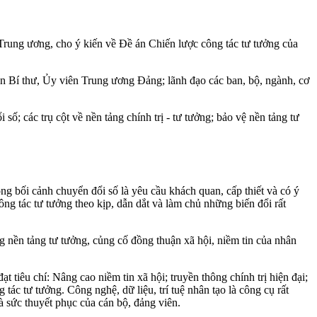
Trung ương, cho ý kiến về Đề án Chiến lược công tác tư tưởng của
n Bí thư, Ủy viên Trung ương Đảng; lãnh đạo các ban, bộ, ngành, cơ
số; các trụ cột về nền tảng chính trị - tư tưởng; bảo vệ nền tảng tư
g bối cảnh chuyển đổi số là yêu cầu khách quan, cấp thiết và có ý
ng tác tư tưởng theo kịp, dẫn dắt và làm chủ những biến đổi rất
g nền tảng tư tưởng, củng cố đồng thuận xã hội, niềm tin của nhân
 tiêu chí: Nâng cao niềm tin xã hội; truyền thông chính trị hiện đại;
tác tư tưởng. Công nghệ, dữ liệu, trí tuệ nhân tạo là công cụ rất
à sức thuyết phục của cán bộ, đảng viên.