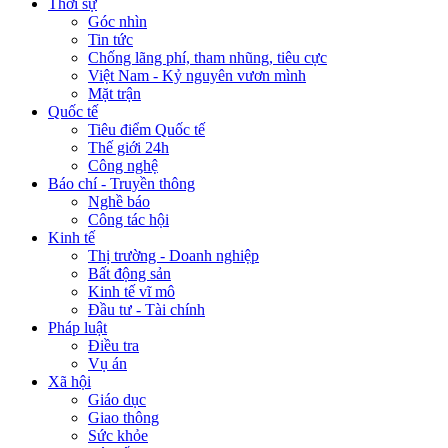
Thời sự
Góc nhìn
Tin tức
Chống lãng phí, tham nhũng, tiêu cực
Việt Nam - Kỷ nguyên vươn mình
Mặt trận
Quốc tế
Tiêu điểm Quốc tế
Thế giới 24h
Công nghệ
Báo chí - Truyền thông
Nghề báo
Công tác hội
Kinh tế
Thị trường - Doanh nghiệp
Bất động sản
Kinh tế vĩ mô
Đầu tư - Tài chính
Pháp luật
Điều tra
Vụ án
Xã hội
Giáo dục
Giao thông
Sức khỏe