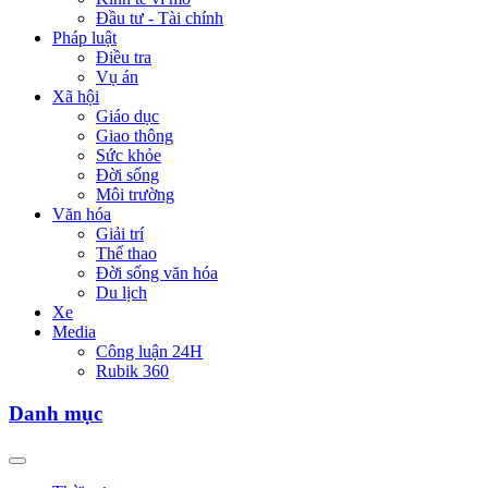
Đầu tư - Tài chính
Pháp luật
Điều tra
Vụ án
Xã hội
Giáo dục
Giao thông
Sức khỏe
Đời sống
Môi trường
Văn hóa
Giải trí
Thể thao
Đời sống văn hóa
Du lịch
Xe
Media
Công luận 24H
Rubik 360
Danh mục