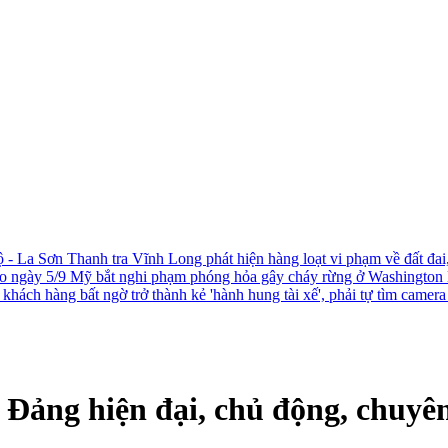
ộ - La Sơn
Thanh tra Vĩnh Long phát hiện hàng loạt vi phạm về đất đai
ào ngày 5/9
Mỹ bắt nghi phạm phóng hỏa gây cháy rừng ở Washington
khách hàng bất ngờ trở thành kẻ 'hành hung tài xế', phải tự tìm camer
 Đảng hiện đại, chủ động, chuyên