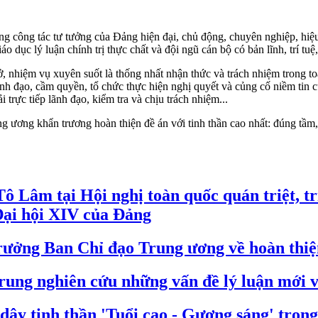
g công tác tư tưởng của Đảng hiện đại, chủ động, chuyên nghiệp, hiệu
giáo dục lý luận chính trị thực chất và đội ngũ cán bộ có bản lĩnh, trí t
, nhiệm vụ xuyên suốt là thống nhất nhận thức và trách nhiệm trong to
ãnh đạo, cầm quyền, tổ chức thực hiện nghị quyết và củng cố niềm tin c
 trực tiếp lãnh đạo, kiểm tra và chịu trách nhiệm...
ương khẩn trương hoàn thiện đề án với tinh thần cao nhất: đúng tầm, 
ô Lâm tại Hội nghị toàn quốc quán triệt, tr
Đại hội XIV của Đảng
ưởng Ban Chỉ đạo Trung ương về hoàn thiện 
rung nghiên cứu những vấn đề lý luận mới 
ậy tinh thần 'Tuổi cao - Gương sáng' trong