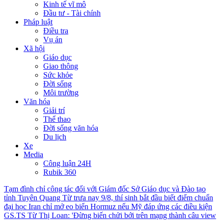
Kinh tế vĩ mô
Đầu tư - Tài chính
Pháp luật
Điều tra
Vụ án
Xã hội
Giáo dục
Giao thông
Sức khỏe
Đời sống
Môi trường
Văn hóa
Giải trí
Thể thao
Đời sống văn hóa
Du lịch
Xe
Media
Công luận 24H
Rubik 360
Tạm đình chỉ công tác đối với Giám đốc Sở Giáo dục và Đào tạo
tỉnh Tuyên Quang
Từ trưa nay 9/8, thí sinh bắt đầu biết điểm chuẩn
đại học
Iran chỉ mở eo biển Hormuz nếu Mỹ đáp ứng các điều kiện
GS.TS Từ Thị Loan: 'Đừng biến chửi bới trên mạng thành câu view