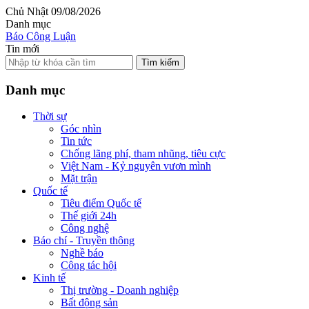
Chủ Nhật 09/08/2026
Danh mục
Báo Công Luận
Tin mới
Tìm kiếm
Danh mục
Thời sự
Góc nhìn
Tin tức
Chống lãng phí, tham nhũng, tiêu cực
Việt Nam - Kỷ nguyên vươn mình
Mặt trận
Quốc tế
Tiêu điểm Quốc tế
Thế giới 24h
Công nghệ
Báo chí - Truyền thông
Nghề báo
Công tác hội
Kinh tế
Thị trường - Doanh nghiệp
Bất động sản