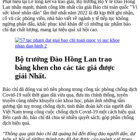
Phát biểu tại Lễ tổng kết và trao giải, Bộ trưởng Bộ Y tế Đào Hồng
Lan nhấn mạnh, thành công lớn nhất của giải Báo chí toàn quốc "Vì
sức khoẻ nhân dân" lần thứ nhất năm 2022 là đã kịp thời ghi nhận,
cổ vũ các phóng viên, nhà báo viết về ngành y tế tiếp tục không
ngừng phấn đấu, khắc phục khó khăn để có những tác phẩm báo
chí đạt chất lượng, mang lại hiệu quả xã hội cao.
Bộ trưởng Đào Hồng Lan trao
bằng khen cho các tác giả được
giải Nhất.
Báo chí đã đóng vai trò tiên phong trong công tác phòng chống dịch
Covid-19 suốt thời gian dài vừa qua, đưa tin chính thống, tuyên
truyền cùng nhiều khuyến cáo khoa học, phản ánh những tấm
gương tận tuỵ trong chống dịch, tinh thần đoàn kết của người dân
Việt Nam trong công cuộc chống dịch Covid-19 một cách hiệu quả.
Bên cạnh đó, báo chí đã chia sẻ nhiều quyết sách, góp phần chống
dịch hiệu quả.
"Thông qua giải báo chí đã quảng bá đến đông đảo người dân, dư
luận xã hội về những thành tựu đã đạt được của ngành y tế trong