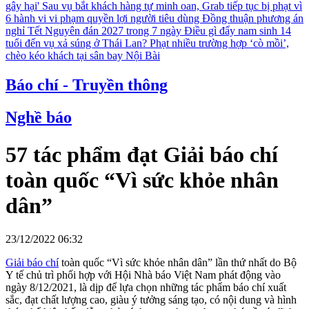
gây hại'
Sau vụ bắt khách hàng tự minh oan, Grab tiếp tục bị phạt vì
6 hành vi vi phạm quyền lợi người tiêu dùng
Đồng thuận phương án
nghỉ Tết Nguyên đán 2027 trong 7 ngày
Điều gì đẩy nam sinh 14
tuổi đến vụ xả súng ở Thái Lan?
Phạt nhiều trường hợp ‘cò mồi’,
chèo kéo khách tại sân bay Nội Bài
Báo chí - Truyền thông
Nghề báo
57 tác phẩm đạt Giải báo chí
toàn quốc “Vì sức khỏe nhân
dân”
23/12/2022 06:32
Giải báo chí
toàn quốc “Vì sức khỏe nhân dân” lần thứ nhất do Bộ
Y tế chủ trì phối hợp với Hội Nhà báo Việt Nam phát động vào
ngày 8/12/2021, là dịp để lựa chọn những tác phẩm báo chí xuất
sắc, đạt chất lượng cao, giàu ý tưởng sáng tạo, có nội dung và hình