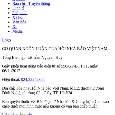
Báo chí - Truyền thông
Kinh tế
Pháp luật
Xã hội
Văn hóa
Xe
Media
Logo
CƠ QUAN NGÔN LUẬN CỦA HỘI NHÀ BÁO VIỆT NAM
Tổng Biên tập: Lê Trần Nguyên Huy
Giấy phép hoạt động báo điện tử số 550/GP-BTTTT, ngày
06/11/2017
Điện thoại:
024.32242364
Địa chỉ:
Tòa nhà Hội Nhà báo Việt Nam, lô E2, đường Dương
Đình Nghệ, phường Cầu Giấy, TP. Hà Nội
Bản quyền thuộc về: Báo điện tử Nhà báo & Công luận. Cấm sao
chép dưới mọi hình thức nếu không có văn bản chấp thuận
Liên hệ quảng cáo