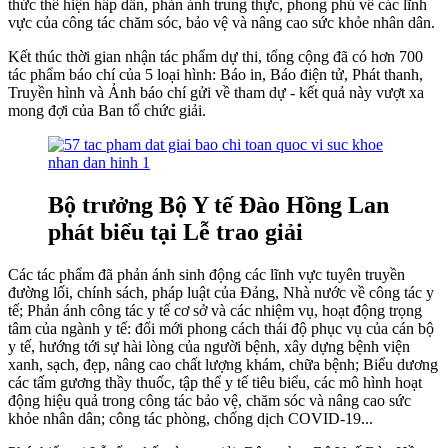
thức thể hiện hấp dẫn, phản ánh trung thực, phong phú về các lĩnh
vực của công tác chăm sóc, bảo vệ và nâng cao sức khỏe nhân dân.
Kết thúc thời gian nhận tác phẩm dự thi, tổng cộng đã có hơn 700
tác phẩm báo chí của 5 loại hình: Báo in, Báo điện tử, Phát thanh,
Truyền hình và Ảnh báo chí gửi về tham dự - kết quả này vượt xa
mong đợi của Ban tổ chức giải.
Bộ trưởng Bộ Y tế Đào Hồng Lan
phát biểu tại Lễ trao giải
Các tác phẩm đã phản ánh sinh động các lĩnh vực tuyên truyền
đường lối, chính sách, pháp luật của Đảng, Nhà nước về công tác y
tế; Phản ánh công tác y tế cơ sở và các nhiệm vụ, hoạt động trọng
tâm của ngành y tế: đổi mới phong cách thái độ phục vụ của cán bộ
y tế, hướng tới sự hài lòng của người bệnh, xây dựng bệnh viện
xanh, sạch, đẹp, nâng cao chất lượng khám, chữa bệnh; Biểu dương
các tấm gương thầy thuốc, tập thể y tế tiêu biểu, các mô hình hoạt
động hiệu quả trong công tác bảo vệ, chăm sóc và nâng cao sức
khỏe nhân dân; công tác phòng, chống dịch COVID-19...