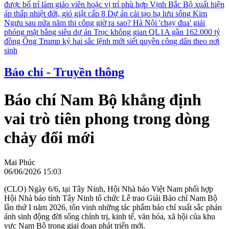
được bố trí làm giáo viên hoặc vị trí phù hợp
Vịnh Bắc Bộ xuất hiện
áp thấp nhiệt đới, gió giật cấp 8
Dự án cải tạo hạ lưu sông Kim
Ngưu sau nửa năm thi công giờ ra sao?
Hà Nội 'chạy đua' giải
phóng mặt bằng siêu dự án Trục không gian QL1A gần 162.000 tỷ
đồng
Ông Trump ký hai sắc lệnh mới siết quyền công dân theo nơi
sinh
Báo chí - Truyền thông
Báo chí Nam Bộ khẳng định
vai trò tiên phong trong dòng
chảy đổi mới
Mai Phúc
06/06/2026 15:03
(CLO) Ngày 6/6, tại Tây Ninh, Hội Nhà báo Việt Nam phối hợp
Hội Nhà báo tỉnh Tây Ninh tổ chức Lễ trao Giải Báo chí Nam Bộ
lần thứ I năm 2026, tôn vinh những tác phẩm báo chí xuất sắc phản
ánh sinh động đời sống chính trị, kinh tế, văn hóa, xã hội của khu
vực Nam Bộ trong giai đoạn phát triển mới.