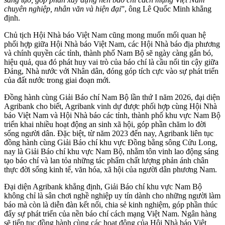
chuyên nghiệp, nhân văn và hiện đại
”, ông Lê Quốc Minh khẳng
định.
Chủ tịch Hội Nhà báo Việt Nam cũng mong muốn mối quan hệ
phối hợp giữa Hội Nhà báo Việt Nam, các Hội Nhà báo địa phương
và chính quyền các tỉnh, thành phố Nam Bộ sẽ ngày càng gắn bó,
hiệu quả, qua đó phát huy vai trò của báo chí là cầu nối tin cậy giữa
Đảng, Nhà nước với Nhân dân, đóng góp tích cực vào sự phát triển
của đất nước trong giai đoạn mới.
Đồng hành cùng Giải Báo chí Nam Bộ lần thứ I năm 2026, đại diện
Agribank cho biết, Agribank vinh dự được phối hợp cùng Hội Nhà
báo Việt Nam và Hội Nhà báo các tỉnh, thành phố khu vực Nam Bộ
triển khai nhiều hoạt động an sinh xã hội, góp phần chăm lo đời
sống người dân. Đặc biệt, từ năm 2023 đến nay, Agribank liên tục
đồng hành cùng Giải Báo chí khu vực Đồng bằng sông Cửu Long,
nay là Giải Báo chí khu vực Nam Bộ, nhằm tôn vinh lao động sáng
tạo báo chí và lan tỏa những tác phẩm chất lượng phản ánh chân
thực đời sống kinh tế, văn hóa, xã hội của người dân phương Nam.
Đại diện Agribank khẳng định, Giải Báo chí khu vực Nam Bộ
không chỉ là sân chơi nghề nghiệp uy tín dành cho những người làm
báo mà còn là diễn đàn kết nối, chia sẻ kinh nghiệm, góp phần thúc
đẩy sự phát triển của nền báo chí cách mạng Việt Nam. Ngân hàng
sẽ tiếp tục đồng hành cùng các hoạt động của Hội Nhà báo Việt