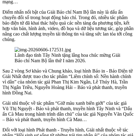
mạng…
Điểm nhấn nổi bật của Giải Báo chí Nam Bộ lần này là dấu ấn
chuyển đổi số trong hoạt động báo chí. Trong đó, nhiều tác phẩm
báo điện tử đã khai thác hiệu quả các nền tảng đa phương tiện, kết
hợp văn bản, hình ảnh, video, đồ họa và dữ liệu tương tác, góp phần
nâng cao chất lượng truyền tải thông tin và tăng sức lan tỏa tới công
chúng.
Lãnh đạo tỉnh Tây Ninh tặng lẵng hoa chúc mừng Giải
Báo chí Nam Bộ lần thứ I năm 2026.
Sau 2 vòng Sơ khảo và Chung khảo, loại hình Báo in - Báo Điện tử
Giải Nhất được trao cho tác phẩm “Liêm chính số: Nền hành chính
vì dân” của nhóm tác giả Phan Thị Kim Ngân, Lê Thúy Hà, Trần
Thị Ngân Triều, Nguyễn Hoàng Hải – Báo và phát thanh, truyền
hình Đồng Nai.
Giải nhì thuộc về tác phẩm “Giữ màu xanh biên giới” của tác giả
Vũ Thị Nguyệt - Báo và phát thanh, truyền hình Tây Ninh và “Dấu
ấn Cà Mau trong hành trình dân chủ” của tác giả Nguyễn Văn Quốc
– Báo và phát thanh, truyền hình Cà Mau…
Đối với loại hình Phát thanh - Truyền hình, Giải nhất thuộc về tác
phẩm “Hồi sinh sự sống từ những trái tim nhân ái” của nhóm tác giả