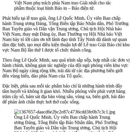
Việt Nam phụ trách phía Nam trao Giải nhất cho tác
phẩm thuộc loại hình Báo in – Báo điện tử.
Phát biểu tại lễ trao giải, ông Lê Quốc Minh, Ủy viên Ban chấp
hành Trung ương Đảng, Tổng Biên tập Báo Nhân dân, Phó Trưởng
Ban Tuyên giáo và Dân vận Trung ương, Chủ tịch Hội Nhà báo
Việt Nam, thay mặt Đảng ủy, Ban Thường vụ Hội Nhà báo Việt
Nam bày tỏ lời cảm ơn tới lãnh đạo tỉnh Tây Ninh đã dành sự quan
tâm đặc biệt, tạo mọi điều kiện thuận lợi để Lễ trao Giải Báo chí khu
vực Nam Bộ lần thứ I được tổ chức thành công.
Theo ông Lê Quốc Minh, sau quá trình sắp xếp, hợp nhất các đơn vị
hành chính, không gian tác nghiệp của đội ngũ phóng viên khu vực
Nam Bộ ngày càng rộng lớn, trải dài từ các địa phương biên giới
đến vùng biển, đảo phía Nam của Tổ quốc.
Đặc biệt, phía sau mỗi tác phẩm báo chí là những hành trình đầy
tâm huyết và không ít gian khó. Nhiều phóng viên phải vượt hàng
trăm cây số, bám sát địa bàn vùng sâu, vùng xa, biên giới, hải đảo
để phản ánh chân thực hơi thở cuộc sống.
Ông Lê Quốc Minh, Ủy viên Ban chấp hành Trung
ương Đảng, Tổng Biên tập Báo Nhân dân, Phó Trưởng
Ban Tuyên giáo và Dân vận Trung ương, Chủ tịch Hội