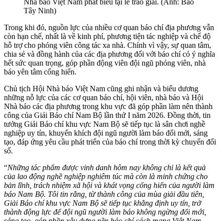
Nhà báo Việt Nam phát biểu tại lễ trao giải. (Ảnh: Báo
Tây Ninh)
Trong khi đó, nguồn lực của nhiều cơ quan báo chí địa phương vẫn
còn hạn chế, nhất là về kinh phí, phương tiện tác nghiệp và chế độ
hỗ trợ cho phóng viên công tác xa nhà. Chính vì vậy, sự quan tâm,
chia sẻ và đồng hành của các địa phương đối với báo chí có ý nghĩa
hết sức quan trọng, góp phần động viên đội ngũ phóng viên, nhà
báo yên tâm cống hiến.
Chủ tịch Hội Nhà báo Việt Nam cũng ghi nhận và biểu dương
những nỗ lực của các cơ quan báo chí, hội viên, nhà báo và Hội
Nhà báo các địa phương trong khu vực đã góp phần làm nên thành
công của Giải Báo chí Nam Bộ lần thứ I năm 2026. Đồng thời, tin
tưởng Giải Báo chí khu vực Nam Bộ sẽ tiếp tục là sân chơi nghề
nghiệp uy tín, khuyến khích đội ngũ người làm báo đổi mới, sáng
tạo, đáp ứng yêu cầu phát triển của báo chí trong thời kỳ chuyển đổi
số.
“
Những tác phẩm được vinh danh hôm nay không chỉ là kết quả
của lao động nghề nghiệp nghiêm túc mà còn là minh chứng cho
bản lĩnh, trách nhiệm xã hội và khát vọng cống hiến của người làm
báo Nam Bộ. Tôi tin rằng, từ thành công của mùa giải đầu tiên,
Giải Báo chí khu vực Nam Bộ sẽ tiếp tục khẳng định uy tín, trở
thành động lực để đội ngũ người làm báo không ngừng đổi mới,
sáng tạo, góp phần xây dựng nền báo chí cách mạng Việt Nam