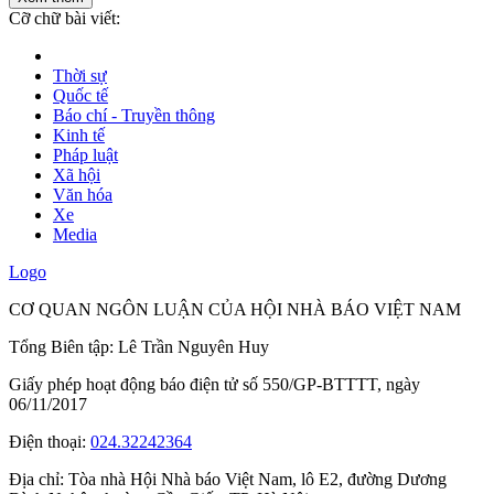
Cỡ chữ bài viết:
Thời sự
Quốc tế
Báo chí - Truyền thông
Kinh tế
Pháp luật
Xã hội
Văn hóa
Xe
Media
Logo
CƠ QUAN NGÔN LUẬN CỦA HỘI NHÀ BÁO VIỆT NAM
Tổng Biên tập: Lê Trần Nguyên Huy
Giấy phép hoạt động báo điện tử số 550/GP-BTTTT, ngày
06/11/2017
Điện thoại:
024.32242364
Địa chỉ:
Tòa nhà Hội Nhà báo Việt Nam, lô E2, đường Dương