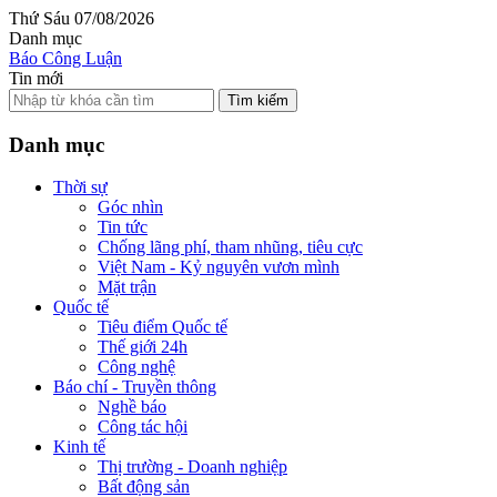
Thứ Sáu 07/08/2026
Danh mục
Báo Công Luận
Tin mới
Tìm kiếm
Danh mục
Thời sự
Góc nhìn
Tin tức
Chống lãng phí, tham nhũng, tiêu cực
Việt Nam - Kỷ nguyên vươn mình
Mặt trận
Quốc tế
Tiêu điểm Quốc tế
Thế giới 24h
Công nghệ
Báo chí - Truyền thông
Nghề báo
Công tác hội
Kinh tế
Thị trường - Doanh nghiệp
Bất động sản