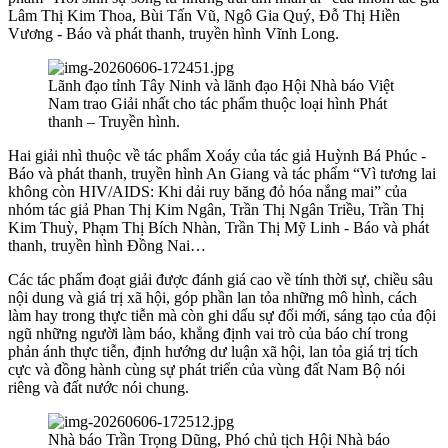
Lâm Thị Kim Thoa, Bùi Tấn Vũ, Ngô Gia Quý, Đỗ Thị Hiền
Vương - Báo và phát thanh, truyền hình Vĩnh Long.
Lãnh đạo tỉnh Tây Ninh và lãnh đạo Hội Nhà báo Việt
Nam trao Giải nhất cho tác phẩm thuộc loại hình Phát
thanh – Truyền hình.
Hai giải nhì thuộc về tác phẩm Xoáy của tác giả Huỳnh Bá Phúc -
Báo và phát thanh, truyền hình An Giang và tác phẩm “Vì tương lai
không còn HIV/AIDS: Khi dải ruy băng đỏ hóa nắng mai” của
nhóm tác giả Phan Thị Kim Ngân, Trần Thị Ngân Triều, Trần Thị
Kim Thuỳ, Phạm Thị Bích Nhàn, Trần Thị Mỹ Linh - Báo và phát
thanh, truyền hình Đồng Nai…
Các tác phẩm đoạt giải được đánh giá cao về tính thời sự, chiều sâu
nội dung và giá trị xã hội, góp phần lan tỏa những mô hình, cách
làm hay trong thực tiễn mà còn ghi dấu sự đổi mới, sáng tạo của đội
ngũ những người làm báo, khẳng định vai trò của báo chí trong
phản ánh thực tiễn, định hướng dư luận xã hội, lan tỏa giá trị tích
cực và đồng hành cùng sự phát triển của vùng đất Nam Bộ nói
riêng và đất nước nói chung.
Nhà báo Trần Trọng Dũng, Phó chủ tịch Hội Nhà báo