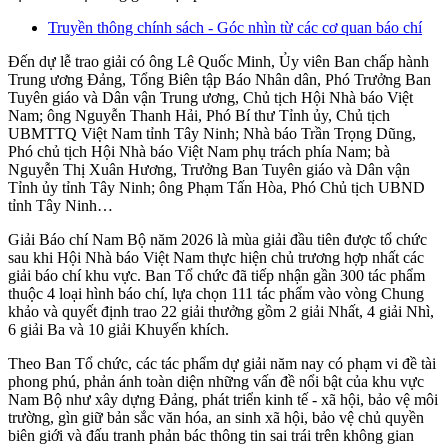
Truyền thông chính sách - Góc nhìn từ các cơ quan báo chí
Đến dự lễ trao giải có ông Lê Quốc Minh, Ủy viên Ban chấp hành
Trung ương Đảng, Tổng Biên tập Báo Nhân dân, Phó Trưởng Ban
Tuyên giáo và Dân vận Trung ương, Chủ tịch Hội Nhà báo Việt
Nam; ông Nguyễn Thanh Hải, Phó Bí thư Tỉnh ủy, Chủ tịch
UBMTTQ Việt Nam tỉnh Tây Ninh; Nhà báo Trần Trọng Dũng,
Phó chủ tịch Hội Nhà báo Việt Nam phụ trách phía Nam; bà
Nguyễn Thị Xuân Hương, Trưởng Ban Tuyên giáo và Dân vận
Tỉnh ủy tỉnh Tây Ninh; ông Phạm Tấn Hòa, Phó Chủ tịch UBND
tỉnh Tây Ninh…
Giải Báo chí Nam Bộ năm 2026 là mùa giải đầu tiên được tổ chức
sau khi Hội Nhà báo Việt Nam thực hiện chủ trương hợp nhất các
giải báo chí khu vực. Ban Tổ chức đã tiếp nhận gần 300 tác phẩm
thuộc 4 loại hình báo chí, lựa chọn 111 tác phẩm vào vòng Chung
khảo và quyết định trao 22 giải thưởng gồm 2 giải Nhất, 4 giải Nhì,
6 giải Ba và 10 giải Khuyến khích.
Theo Ban Tổ chức, các tác phẩm dự giải năm nay có phạm vi đề tài
phong phú, phản ánh toàn diện những vấn đề nổi bật của khu vực
Nam Bộ như xây dựng Đảng, phát triển kinh tế - xã hội, bảo vệ môi
trường, gìn giữ bản sắc văn hóa, an sinh xã hội, bảo vệ chủ quyền
biên giới và đấu tranh phản bác thông tin sai trái trên không gian