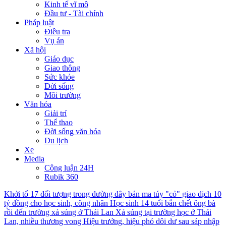
Kinh tế vĩ mô
Đầu tư - Tài chính
Pháp luật
Điều tra
Vụ án
Xã hội
Giáo dục
Giao thông
Sức khỏe
Đời sống
Môi trường
Văn hóa
Giải trí
Thể thao
Đời sống văn hóa
Du lịch
Xe
Media
Công luận 24H
Rubik 360
Khởi tố 17 đối tượng trong đường dây bán ma túy "cỏ" giao dịch 10
tỷ đồng cho học sinh, công nhân
Học sinh 14 tuổi bắn chết ông bà
rồi đến trường xả súng ở Thái Lan
Xả súng tại trường học ở Thái
Lan, nhiều thương vong
Hiệu trưởng, hiệu phó dôi dư sau sáp nhập