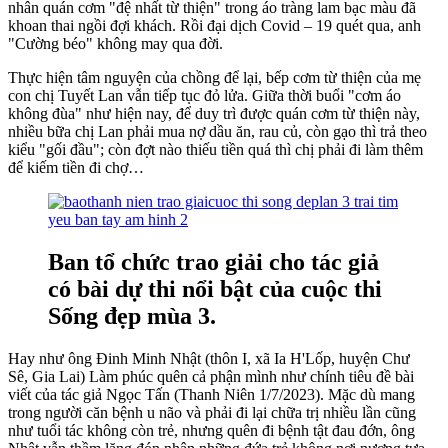
nhân quán cơm "đệ nhất từ thiện" trong áo tràng lam bạc màu đã
khoan thai ngồi đợi khách. Rồi đại dịch Covid – 19 quét qua, anh
"Cường béo" không may qua đời.
Thực hiện tâm nguyện của chồng để lại, bếp cơm từ thiện của mẹ
con chị Tuyết Lan vẫn tiếp tục đỏ lửa. Giữa thời buổi "cơm áo
không đùa" như hiện nay, để duy trì được quán cơm từ thiện này,
nhiều bữa chị Lan phải mua nợ dầu ăn, rau củ, còn gạo thì trả theo
kiểu "gối đầu"; còn đợt nào thiếu tiền quá thì chị phải đi làm thêm
để kiếm tiền đi chợ…
Ban tổ chức trao giải cho tác giả
có bài dự thi nổi bật của cuộc thi
Sống đẹp mùa 3.
Hay như ông Đinh Minh Nhật (thôn I, xã Ia H'Lốp, huyện Chư
Sê, Gia Lai) Làm phúc quên cả phận mình như chính tiêu đề bài
viết của tác giả Ngọc Tấn (Thanh Niên 1/7/2023). Mặc dù mang
trong người căn bệnh u não và phải đi lại chữa trị nhiều lần cũng
như tuổi tác không còn trẻ, nhưng quên đi bệnh tật đau đớn, ông