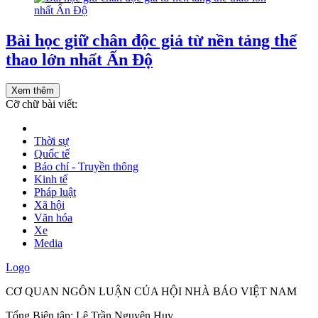
Bài học giữ chân độc giả từ nền tảng thể
thao lớn nhất Ấn Độ
Xem thêm
Cỡ chữ bài viết:
Thời sự
Quốc tế
Báo chí - Truyền thông
Kinh tế
Pháp luật
Xã hội
Văn hóa
Xe
Media
Logo
CƠ QUAN NGÔN LUẬN CỦA HỘI NHÀ BÁO VIỆT NAM
Tổng Biên tập: Lê Trần Nguyên Huy