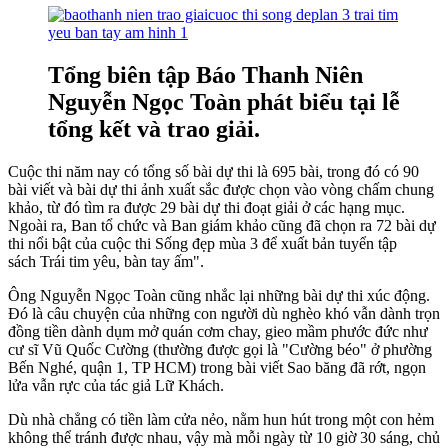
Tổng biên tập Báo Thanh Niên
Nguyễn Ngọc Toàn phát biểu tại lễ
tổng kết và trao giải.
Cuộc thi năm nay có tổng số bài dự thi là 695 bài, trong đó có 90
bài viết và bài dự thi ảnh xuất sắc được chọn vào vòng chấm chung
khảo, từ đó tìm ra được 29 bài dự thi đoạt giải ở các hạng mục.
Ngoài ra, Ban tổ chức và Ban giám khảo cũng đã chọn ra 72 bài dự
thi nổi bật của cuộc thi Sống đẹp mùa 3 để xuất bản tuyển tập
sách Trái tim yêu, bàn tay ấm".
Ông Nguyễn Ngọc Toàn cũng nhắc lại những bài dự thi xúc động.
Đó là câu chuyện của những con người dù nghèo khó vẫn dành trọn
đồng tiền dành dụm mở quán cơm chay, gieo mầm phước đức như
cư sĩ Vũ Quốc Cường (thường được gọi là "Cường béo" ở phường
Bến Nghé, quận 1, TP HCM) trong bài viết Sao băng đã rớt, ngọn
lửa vẫn rực của tác giả Lữ Khách.
Dù nhà chẳng có tiền làm cửa nẻo, nằm hun hút trong một con hẻm
không thể tránh được nhau, vậy mà mỗi ngày từ 10 giờ 30 sáng, chủ