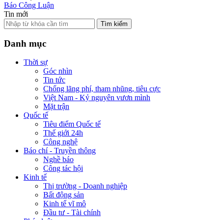
Báo Công Luận
Tin mới
Tìm kiếm
Danh mục
Thời sự
Góc nhìn
Tin tức
Chống lãng phí, tham nhũng, tiêu cực
Việt Nam - Kỷ nguyên vươn mình
Mặt trận
Quốc tế
Tiêu điểm Quốc tế
Thế giới 24h
Công nghệ
Báo chí - Truyền thông
Nghề báo
Công tác hội
Kinh tế
Thị trường - Doanh nghiệp
Bất động sản
Kinh tế vĩ mô
Đầu tư - Tài chính