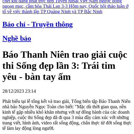
chết khi đang phát trực tiếp
Tuyển futsal Việt Nam ngược dòng
ngoạn mục, cầm hòa Thái Lan 3-3
Hôm nay, Quốc hội thảo luận ở
tổ về việc thành lập TP Quảng Ninh và TP Bắc Ninh
Báo chí - Truyền thông
Nghề báo
Báo Thanh Niên trao giải cuộc
thi Sống đẹp lần 3: Trái tim
yêu - bàn tay ấm
28/12/2023 23:14
Phát biểu tại lễ tổng kết và trao giải, Tổng biên tập Báo Thanh Niên
nhà báo Nguyễn Ngọc Toàn cho biết: "Mặc dù thời gian qua, nền
kinh tế gặp nhiều khó khăn nhưng với sự đồng hành của các doanh
nghiệp, cuộc thi Sống đẹp đã đi qua 3 mùa đầy cảm xúc với những
trang viết, hình ảnh, video rất sống động, chân thực từ đời sống thực
tế làm lay động lòng người.