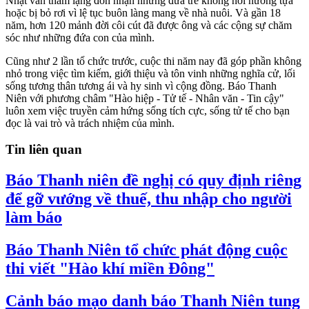
Nhật vẫn thầm lặng đón nhận những đứa trẻ không nơi nương tựa
hoặc bị bỏ rơi vì lệ tục buôn làng mang về nhà nuôi. Và gần 18
năm, hơn 120 mảnh đời côi cút đã được ông và các cộng sự chăm
sóc như những đứa con của mình.
Cũng như 2 lần tổ chức trước, cuộc thi năm nay đã góp phần không
nhỏ trong việc tìm kiếm, giới thiệu và tôn vinh những nghĩa cử, lối
sống tương thân tương ái và hy sinh vì cộng đồng. Báo Thanh
Niên với phương châm "Hào hiệp - Tử tế - Nhân văn - Tin cậy"
luôn xem việc truyền cảm hứng sống tích cực, sống tử tế cho bạn
đọc là vai trò và trách nhiệm của mình.
Tin liên quan
Báo Thanh niên đề nghị có quy định riêng
để gỡ vướng về thuế, thu nhập cho người
làm báo
Báo Thanh Niên tổ chức phát động cuộc
thi viết "Hào khí miền Đông"
Cảnh báo mạo danh báo Thanh Niên tung