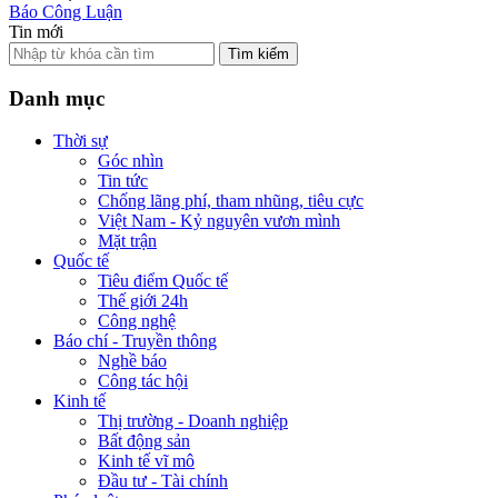
Báo Công Luận
Tin mới
Tìm kiếm
Danh mục
Thời sự
Góc nhìn
Tin tức
Chống lãng phí, tham nhũng, tiêu cực
Việt Nam - Kỷ nguyên vươn mình
Mặt trận
Quốc tế
Tiêu điểm Quốc tế
Thế giới 24h
Công nghệ
Báo chí - Truyền thông
Nghề báo
Công tác hội
Kinh tế
Thị trường - Doanh nghiệp
Bất động sản
Kinh tế vĩ mô
Đầu tư - Tài chính