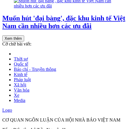
Muốn hút 'đại bàng', đặc khu kinh tế Việt
Nam cần nhiều hơn các ưu đãi
Xem thêm
Cỡ chữ bài viết:
Thời sự
Quốc tế
Báo chí - Truyền thông
Kinh tế
Pháp luật
Xã hội
Văn hóa
Xe
Media
Logo
CƠ QUAN NGÔN LUẬN CỦA HỘI NHÀ BÁO VIỆT NAM