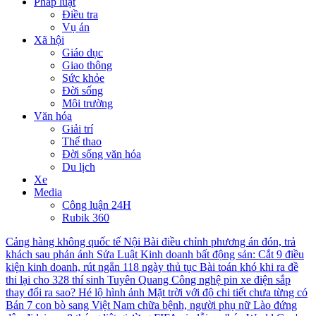
Pháp luật
Điều tra
Vụ án
Xã hội
Giáo dục
Giao thông
Sức khỏe
Đời sống
Môi trường
Văn hóa
Giải trí
Thể thao
Đời sống văn hóa
Du lịch
Xe
Media
Công luận 24H
Rubik 360
Cảng hàng không quốc tế Nội Bài điều chỉnh phương án đón, trả
khách sau phản ánh
Sửa Luật Kinh doanh bất động sản: Cắt 9 điều
kiện kinh doanh, rút ngắn 118 ngày thủ tục
Bài toán khó khi ra đề
thi lại cho 328 thí sinh Tuyên Quang
Công nghệ pin xe điện sắp
thay đổi ra sao?
Hé lộ hình ảnh Mặt trời với độ chi tiết chưa từng có
Bán 7 con bò sang Việt Nam chữa bệnh, người phụ nữ Lào đứng