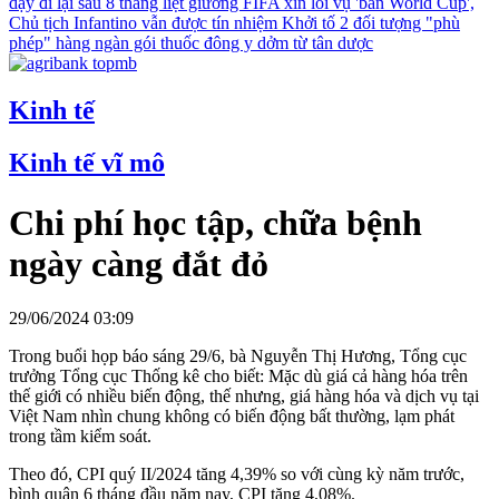
dậy đi lại sau 8 tháng liệt giường
FIFA xin lỗi vụ 'bán World Cup',
Chủ tịch Infantino vẫn được tín nhiệm
Khởi tố 2 đối tượng "phù
phép" hàng ngàn gói thuốc đông y dởm từ tân dược
Kinh tế
Kinh tế vĩ mô
Chi phí học tập, chữa bệnh
ngày càng đắt đỏ
29/06/2024 03:09
Trong buổi họp báo sáng 29/6, bà Nguyễn Thị Hương, Tổng cục
trưởng Tổng cục Thống kê cho biết: Mặc dù giá cả hàng hóa trên
thế giới có nhiều biến động, thế nhưng, giá hàng hóa và dịch vụ tại
Việt Nam nhìn chung không có biến động bất thường, lạm phát
trong tầm kiểm soát.
Theo đó, CPI quý II/2024 tăng 4,39% so với cùng kỳ năm trước,
bình quân 6 tháng đầu năm nay, CPI tăng 4,08%.