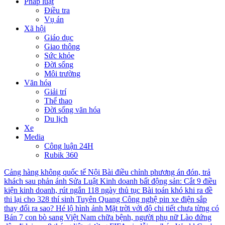
Pháp luật
Điều tra
Vụ án
Xã hội
Giáo dục
Giao thông
Sức khỏe
Đời sống
Môi trường
Văn hóa
Giải trí
Thể thao
Đời sống văn hóa
Du lịch
Xe
Media
Công luận 24H
Rubik 360
Cảng hàng không quốc tế Nội Bài điều chỉnh phương án đón, trả
khách sau phản ánh
Sửa Luật Kinh doanh bất động sản: Cắt 9 điều
kiện kinh doanh, rút ngắn 118 ngày thủ tục
Bài toán khó khi ra đề
thi lại cho 328 thí sinh Tuyên Quang
Công nghệ pin xe điện sắp
thay đổi ra sao?
Hé lộ hình ảnh Mặt trời với độ chi tiết chưa từng có
Bán 7 con bò sang Việt Nam chữa bệnh, người phụ nữ Lào đứng