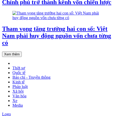
Chính phủ trở thành kênh vốn chiến lược
Tham vọng tăng trưởng hai con số: Việt
Nam phải huy động nguồn vốn chưa từng
có
Xem thêm
Thời sự
Quốc tế
Báo chí - Truyền thông
Kinh tế
Pháp luật
Xã hội
Văn hóa
Xe
Media
Logo