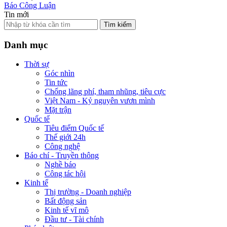
Báo Công Luận
Tin mới
Tìm kiếm
Danh mục
Thời sự
Góc nhìn
Tin tức
Chống lãng phí, tham nhũng, tiêu cực
Việt Nam - Kỷ nguyên vươn mình
Mặt trận
Quốc tế
Tiêu điểm Quốc tế
Thế giới 24h
Công nghệ
Báo chí - Truyền thông
Nghề báo
Công tác hội
Kinh tế
Thị trường - Doanh nghiệp
Bất động sản
Kinh tế vĩ mô
Đầu tư - Tài chính