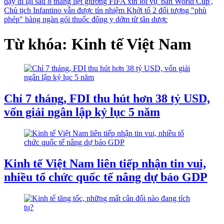
dậy đi lại sau 8 tháng liệt giường
FIFA xin lỗi vụ 'bán World Cup',
Chủ tịch Infantino vẫn được tín nhiệm
Khởi tố 2 đối tượng "phù
phép" hàng ngàn gói thuốc đông y dởm từ tân dược
Từ khóa: Kinh tế Việt Nam
Chỉ 7 tháng, FDI thu hút hơn 38 tỷ USD,
vốn giải ngân lập kỷ lục 5 năm
Kinh tế Việt Nam liên tiếp nhận tin vui,
nhiều tổ chức quốc tế nâng dự báo GDP