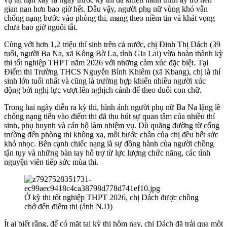
gian nan hơn bao giờ hết. Dẫu vậy, người phụ nữ vùng khó vẫn
chống nạng bước vào phòng thi, mang theo niềm tin và khát vọng
chưa bao giờ nguôi tắt.
Cùng với hơn 1,2 triệu thí sinh trên cả nước, chị Đinh Thị Dách (39
tuổi, người Ba Na, xã Kông Bờ La, tỉnh Gia Lai) vừa hoàn thành kỳ
thi tốt nghiệp THPT năm 2026 với những cảm xúc đặc biệt. Tại
Điểm thi Trường THCS Nguyễn Bỉnh Khiêm (xã Kbang), chị là thí
sinh lớn tuổi nhất và cũng là trường hợp khiến nhiều người xúc
động bởi nghị lực vượt lên nghịch cảnh để theo đuổi con chữ.
Trong hai ngày diễn ra kỳ thi, hình ảnh người phụ nữ Ba Na lặng lẽ
chống nạng tiến vào điểm thi đã thu hút sự quan tâm của nhiều thí
sinh, phụ huynh và cán bộ làm nhiệm vụ. Dù quãng đường từ cổng
trường đến phòng thi không xa, mỗi bước chân của chị đều hết sức
khó nhọc. Bên cạnh chiếc nạng là sự đồng hành của người chồng
tận tụy và những bàn tay hỗ trợ từ lực lượng chức năng, các tình
nguyện viên tiếp sức mùa thi.
Ở kỳ thi tốt nghiệp THPT 2026, chị Dách được chồng
chở đến điểm thi (ảnh N.D)
Ít ai biết rằng, để có mặt tại kỳ thi hôm nay, chị Dách đã trải qua một