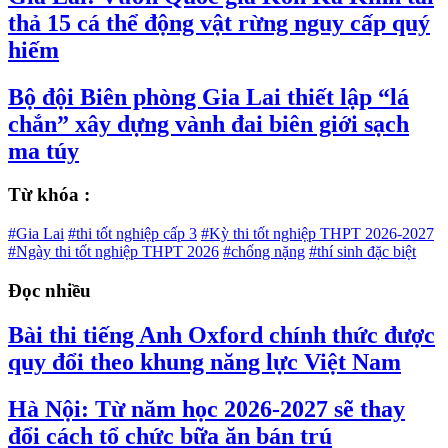
thả 15 cá thể động vật rừng nguy cấp quý
hiếm
Bộ đội Biên phòng Gia Lai thiết lập “lá
chắn” xây dựng vành đai biên giới sạch
ma túy
Từ khóa :
#Gia Lai
#thi tốt nghiệp cấp 3
#Kỳ thi tốt nghiệp THPT 2026-2027
#Ngày thi tốt nghiệp THPT 2026
#chống nặng
#thí sinh đặc biệt
Đọc nhiều
Bài thi tiếng Anh Oxford chính thức được
quy đổi theo khung năng lực Việt Nam
Hà Nội: Từ năm học 2026-2027 sẽ thay
đổi cách tổ chức bữa ăn bán trú