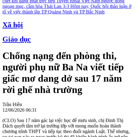
chết khi đang phát trực tiếp
Tuyển futsal Việt Nam ngược dòng
ngoạn mục, cầm hòa Thái Lan 3-3
Hôm nay, Quốc hội thảo luận ở
tổ về việc thành lập TP Quảng Ninh và TP Bắc Ninh
Xã hội
Giáo dục
Chống nạng đến phòng thi,
người phụ nữ Ba Na viết tiếp
giấc mơ dang dở sau 17 năm
rời ghế nhà trường
Trần Hiền
12/06/2026 06:31
(CLO) Sau 17 năm gác lại việc học để mưu sinh, chị Đinh Thị
Dách quyết tâm trở lại trường lớp với mong muốn hoàn thành
chương trình THPT và tiếp tục theo đuổi ngành Luật. Thế nhưng,
vụ tai nạn xảy ra ngay trước kỳ thi đã khiến hành trình ấy trở nên