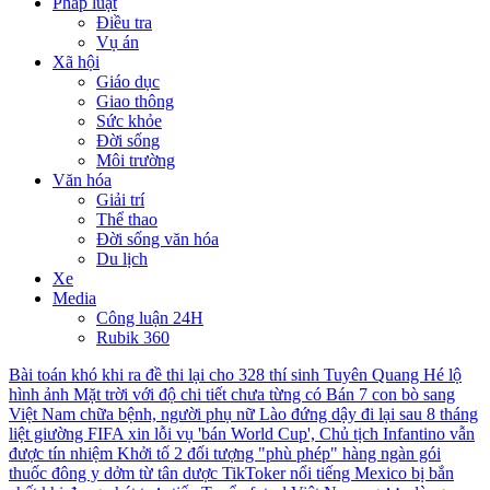
Pháp luật
Điều tra
Vụ án
Xã hội
Giáo dục
Giao thông
Sức khỏe
Đời sống
Môi trường
Văn hóa
Giải trí
Thể thao
Đời sống văn hóa
Du lịch
Xe
Media
Công luận 24H
Rubik 360
Bài toán khó khi ra đề thi lại cho 328 thí sinh Tuyên Quang
Hé lộ
hình ảnh Mặt trời với độ chi tiết chưa từng có
Bán 7 con bò sang
Việt Nam chữa bệnh, người phụ nữ Lào đứng dậy đi lại sau 8 tháng
liệt giường
FIFA xin lỗi vụ 'bán World Cup', Chủ tịch Infantino vẫn
được tín nhiệm
Khởi tố 2 đối tượng "phù phép" hàng ngàn gói
thuốc đông y dởm từ tân dược
TikToker nổi tiếng Mexico bị bắn