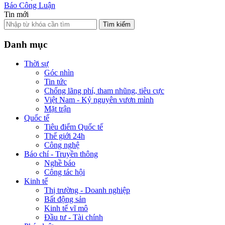
Báo Công Luận
Tin mới
Tìm kiếm
Danh mục
Thời sự
Góc nhìn
Tin tức
Chống lãng phí, tham nhũng, tiêu cực
Việt Nam - Kỷ nguyên vươn mình
Mặt trận
Quốc tế
Tiêu điểm Quốc tế
Thế giới 24h
Công nghệ
Báo chí - Truyền thông
Nghề báo
Công tác hội
Kinh tế
Thị trường - Doanh nghiệp
Bất động sản
Kinh tế vĩ mô
Đầu tư - Tài chính