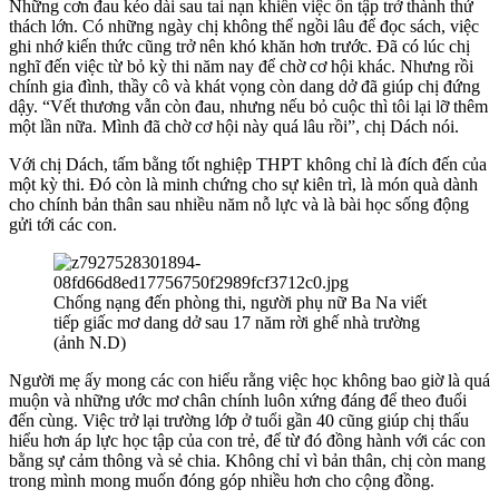
Những cơn đau kéo dài sau tai nạn khiến việc ôn tập trở thành thử
thách lớn. Có những ngày chị không thể ngồi lâu để đọc sách, việc
ghi nhớ kiến thức cũng trở nên khó khăn hơn trước. Đã có lúc chị
nghĩ đến việc từ bỏ kỳ thi năm nay để chờ cơ hội khác. Nhưng rồi
chính gia đình, thầy cô và khát vọng còn dang dở đã giúp chị đứng
dậy. “Vết thương vẫn còn đau, nhưng nếu bỏ cuộc thì tôi lại lỡ thêm
một lần nữa. Mình đã chờ cơ hội này quá lâu rồi”, chị Dách nói.
Với chị Dách, tấm bằng tốt nghiệp THPT không chỉ là đích đến của
một kỳ thi. Đó còn là minh chứng cho sự kiên trì, là món quà dành
cho chính bản thân sau nhiều năm nỗ lực và là bài học sống động
gửi tới các con.
Chống nạng đến phòng thi, người phụ nữ Ba Na viết
tiếp giấc mơ dang dở sau 17 năm rời ghế nhà trường
(ảnh N.D)
Người mẹ ấy mong các con hiểu rằng việc học không bao giờ là quá
muộn và những ước mơ chân chính luôn xứng đáng để theo đuổi
đến cùng. Việc trở lại trường lớp ở tuổi gần 40 cũng giúp chị thấu
hiểu hơn áp lực học tập của con trẻ, để từ đó đồng hành với các con
bằng sự cảm thông và sẻ chia. Không chỉ vì bản thân, chị còn mang
trong mình mong muốn đóng góp nhiều hơn cho cộng đồng.