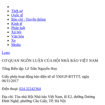
Thời sự
Quốc tế
Báo chí - Truyền thông
Kinh tế
Pháp luật
Xã hội
Văn hóa
Xe
Media
Logo
CƠ QUAN NGÔN LUẬN CỦA HỘI NHÀ BÁO VIỆT NAM
Tổng Biên tập: Lê Trần Nguyên Huy
Giấy phép hoạt động báo điện tử số 550/GP-BTTTT, ngày
06/11/2017
Điện thoại:
024.32242364
Địa chỉ:
Tòa nhà Hội Nhà báo Việt Nam, lô E2, đường Dương
Đình Nghệ, phường Cầu Giấy, TP. Hà Nội