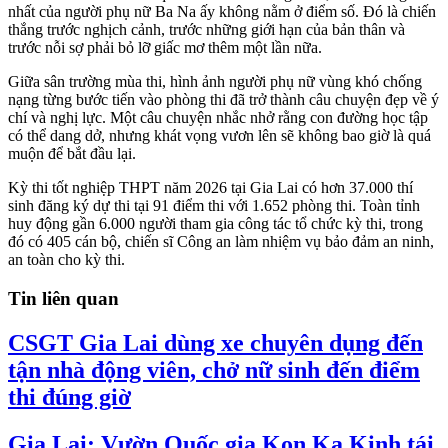
nhất của người phụ nữ Ba Na ấy không nằm ở điểm số. Đó là chiến
thắng trước nghịch cảnh, trước những giới hạn của bản thân và
trước nỗi sợ phải bỏ lỡ giấc mơ thêm một lần nữa.
Giữa sân trường mùa thi, hình ảnh người phụ nữ vùng khó chống
nạng từng bước tiến vào phòng thi đã trở thành câu chuyện đẹp về ý
chí và nghị lực. Một câu chuyện nhắc nhở rằng con đường học tập
có thể dang dở, nhưng khát vọng vươn lên sẽ không bao giờ là quá
muộn để bắt đầu lại.
Kỳ thi tốt nghiệp THPT năm 2026 tại Gia Lai có hơn 37.000 thí
sinh đăng ký dự thi tại 91 điểm thi với 1.652 phòng thi. Toàn tỉnh
huy động gần 6.000 người tham gia công tác tổ chức kỳ thi, trong
đó có 405 cán bộ, chiến sĩ Công an làm nhiệm vụ bảo đảm an ninh,
an toàn cho kỳ thi.
Tin liên quan
CSGT Gia Lai dùng xe chuyên dụng đến
tận nhà động viên, chở nữ sinh đến điểm
thi đúng giờ
Gia Lai: Vườn Quốc gia Kon Ka Kinh tái