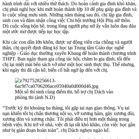
hành trình dài với nhiều thử thách. Do hoàn cảnh gia đình khó khăn,
chị phải nghỉ học khi mới hoàn thành lớp 10 để phụ giúp gia đình và
lo cuộc sống mưu sinh. Những năm tháng sau đó, chị lập gia đình,
sinh con và đảm nhận công việc Chi hội trưởng Hội Phụ nữ thôn.
Dù cuộc sống bộn bề, trong lòng người phụ nữ ấy vẫn luôn đau đáu
một ước mơ được tiếp tục học tập.
Khi các con dần lớn khôn, được sự động viên của chồng và người
thân, chị quyết định đăng ký học tại Trung tâm Giáo dục nghề
nghiệp - Giáo dục thường xuyên Kbang để hoàn thành chương trình
THPT. Ban ngày tham gia công tác hội, chăm lo gia đình, tối đến
chị lại miệt mài bên sách vở như một học sinh thực thụ. Thế nhưng,
khi ngày thi đã cận kề, biến cố bất ngờ ập đến với chị.
Một số thí sinh cùng điểm thi, hỗ trợ chị Dách vào
phòng thi (ảnh N.D)
“Trước kỳ thi khoảng ba tháng, tôi gặp tai nạn giao thông. Vụ tai
nạn khiến tôi bị chấn thương nội sọ, vỡ xương hàm, gãy xương đùi,
xương đòn và xương chậu. Tôi phải điều trị hơn một tháng trong
bệnh viện. Khi trở về nhà, việc đi lại rất khó khăn, còn việc học gần
như bị gián đoạn hoàn toàn”, chị Dách nghẹn ngào kể.