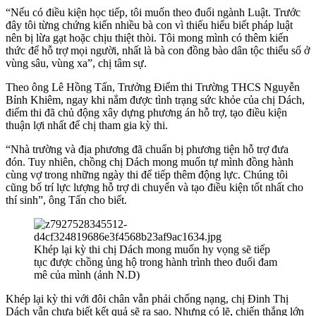
“Nếu có điều kiện học tiếp, tôi muốn theo đuổi ngành Luật. Trước
đây tôi từng chứng kiến nhiều bà con vì thiếu hiểu biết pháp luật
nên bị lừa gạt hoặc chịu thiệt thòi. Tôi mong mình có thêm kiến
thức để hỗ trợ mọi người, nhất là bà con đồng bào dân tộc thiểu số ở
vùng sâu, vùng xa”, chị tâm sự.
Theo ông Lê Hồng Tấn, Trưởng Điểm thi Trường THCS Nguyễn
Bỉnh Khiêm, ngay khi nắm được tình trạng sức khỏe của chị Dách,
điểm thi đã chủ động xây dựng phương án hỗ trợ, tạo điều kiện
thuận lợi nhất để chị tham gia kỳ thi.
“Nhà trường và địa phương đã chuẩn bị phương tiện hỗ trợ đưa
đón. Tuy nhiên, chồng chị Dách mong muốn tự mình đồng hành
cùng vợ trong những ngày thi để tiếp thêm động lực. Chúng tôi
cũng bố trí lực lượng hỗ trợ di chuyển và tạo điều kiện tốt nhất cho
thí sinh”, ông Tấn cho biết.
Khép lại kỳ thi chị Dách mong muốn hy vọng sẽ tiếp
tục được chồng ủng hộ trong hành trình theo đuổi đam
mê của mình (ảnh N.D)
Khép lại kỳ thi với đôi chân vẫn phải chống nạng, chị Đinh Thị
Dách vẫn chưa biết kết quả sẽ ra sao. Nhưng có lẽ, chiến thắng lớn