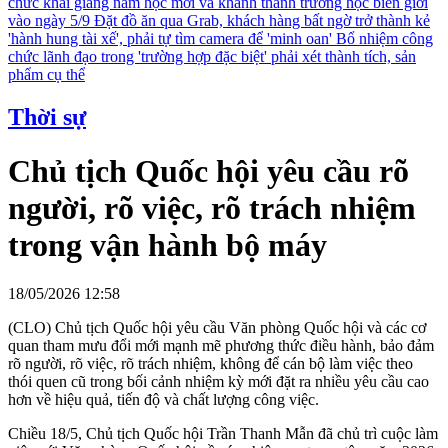
chức khai giảng năm học mới và khánh thành trường học biên giới
vào ngày 5/9
Đặt đồ ăn qua Grab, khách hàng bất ngờ trở thành kẻ
'hành hung tài xế', phải tự tìm camera để 'minh oan'
Bổ nhiệm công
chức lãnh đạo trong 'trường hợp đặc biệt' phải xét thành tích, sản
phẩm cụ thể
Thời sự
Chủ tịch Quốc hội yêu cầu rõ
người, rõ việc, rõ trách nhiệm
trong vận hành bộ máy
18/05/2026 12:58
(CLO) Chủ tịch Quốc hội yêu cầu Văn phòng Quốc hội và các cơ
quan tham mưu đổi mới mạnh mẽ phương thức điều hành, bảo đảm
rõ người, rõ việc, rõ trách nhiệm, không để cán bộ làm việc theo
thói quen cũ trong bối cảnh nhiệm kỳ mới đặt ra nhiều yêu cầu cao
hơn về hiệu quả, tiến độ và chất lượng công việc.
Chiều 18/5, Chủ tịch Quốc hội Trần Thanh Mẫn đã chủ trì cuộc làm