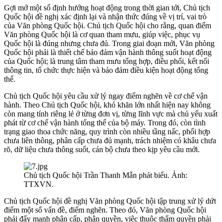
Gợi mở một số định hướng hoạt động trong thời gian tới, Chủ tịch
Quốc hội đề nghị xác định lại và nhận thức đúng về vị trí, vai trò
của Văn phòng Quốc hội. Chủ tịch Quốc hội cho rằng, quan điểm
Văn phòng Quốc hội là cơ quan tham mưu, giúp việc, phục vụ
Quốc hội là đúng nhưng chưa đủ. Trong giai đoạn mới, Văn phòng
Quốc hội phải là thiết chế bảo đảm vận hành thông suốt hoạt động
của Quốc hội; là trung tâm tham mưu tổng hợp, điều phối, kết nối
thông tin, tổ chức thực hiện và bảo đảm điều kiện hoạt động tổng
thể.
Chủ tịch Quốc hội yêu cầu xử lý ngay điểm nghẽn về cơ chế vận
hành. Theo Chủ tịch Quốc hội, khó khăn lớn nhất hiện nay không
còn mang tính riêng lẻ ở từng đơn vị, từng lĩnh vực mà chủ yếu xuất
phát từ cơ chế vận hành tổng thể của bộ máy. Trong đó, còn tình
trạng giao thoa chức năng, quy trình còn nhiều tầng nấc, phối hợp
chưa liên thông, phân cấp chưa đủ mạnh, trách nhiệm có khâu chưa
rõ, dữ liệu chưa thông suốt, cán bộ chưa theo kịp yêu cầu mới.
Chủ tịch Quốc hội Trần Thanh Mẫn phát biểu. Ảnh:
TTXVN.
Chủ tịch Quốc hội đề nghị Văn phòng Quốc hội tập trung xử lý dứt
điểm một số vấn đề, điểm nghẽn. Theo đó, Văn phòng Quốc hội
phải đẩy mạnh phân cấp, phân quyền, việc thuộc thẩm quyền phải