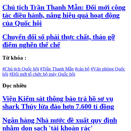
Chủ tịch Trần Thanh Mẫn: Đổi mới công
tác điều hành, nâng hiệu quả hoạt động
của Quốc hội
Chuyển đổi số phải thực chất, tháo gỡ
điểm nghẽn thể chế
Từ khóa :
#Chủ tịch Quốc hội
#Trần Thanh Mẫn
#cán bộ
#Văn phòng Quốc
hội
#Đổi mới tổ chức bộ máy Quốc hội
Đọc nhiều
Viện Kiểm sát thông báo trả hồ sơ vụ
shark Thủy lừa đảo hơn 7.600 tỉ đồng
Ngân hàng Nhà nước đề xuất quy định
nhằm dọn sạch 'tài khoản rác'