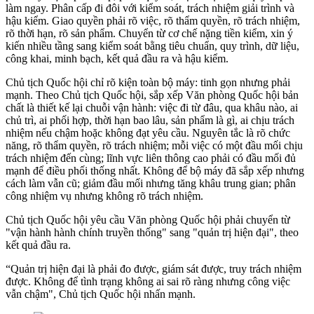
làm ngay. Phân cấp đi đôi với kiểm soát, trách nhiệm giải trình và
hậu kiểm. Giao quyền phải rõ việc, rõ thẩm quyền, rõ trách nhiệm,
rõ thời hạn, rõ sản phẩm. Chuyển từ cơ chế nặng tiền kiểm, xin ý
kiến nhiều tầng sang kiểm soát bằng tiêu chuẩn, quy trình, dữ liệu,
công khai, minh bạch, kết quả đầu ra và hậu kiểm.
Chủ tịch Quốc hội chỉ rõ kiện toàn bộ máy: tinh gọn nhưng phải
mạnh. Theo Chủ tịch Quốc hội, sắp xếp Văn phòng Quốc hội bản
chất là thiết kế lại chuỗi vận hành: việc đi từ đâu, qua khâu nào, ai
chủ trì, ai phối hợp, thời hạn bao lâu, sản phẩm là gì, ai chịu trách
nhiệm nếu chậm hoặc không đạt yêu cầu. Nguyên tắc là rõ chức
năng, rõ thẩm quyền, rõ trách nhiệm; mỗi việc có một đầu mối chịu
trách nhiệm đến cùng; lĩnh vực liên thông cao phải có đầu mối đủ
mạnh để điều phối thống nhất. Không để bộ máy đã sắp xếp nhưng
cách làm vẫn cũ; giảm đầu mối nhưng tăng khâu trung gian; phân
công nhiệm vụ nhưng không rõ trách nhiệm.
Chủ tịch Quốc hội yêu cầu Văn phòng Quốc hội phải chuyển từ
"vận hành hành chính truyền thống" sang "quản trị hiện đại", theo
kết quả đầu ra.
“Quản trị hiện đại là phải đo được, giám sát được, truy trách nhiệm
được. Không để tình trạng không ai sai rõ ràng nhưng công việc
vẫn chậm", Chủ tịch Quốc hội nhấn mạnh.