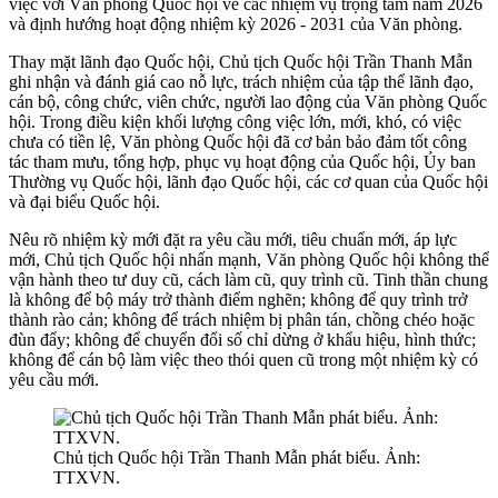
việc với Văn phòng Quốc hội về các nhiệm vụ trọng tâm năm 2026
và định hướng hoạt động nhiệm kỳ 2026 - 2031 của Văn phòng.
Thay mặt lãnh đạo Quốc hội, Chủ tịch Quốc hội Trần Thanh Mẫn
ghi nhận và đánh giá cao nỗ lực, trách nhiệm của tập thể lãnh đạo,
cán bộ, công chức, viên chức, người lao động của Văn phòng Quốc
hội. Trong điều kiện khối lượng công việc lớn, mới, khó, có việc
chưa có tiền lệ, Văn phòng Quốc hội đã cơ bản bảo đảm tốt công
tác tham mưu, tổng hợp, phục vụ hoạt động của Quốc hội, Ủy ban
Thường vụ Quốc hội, lãnh đạo Quốc hội, các cơ quan của Quốc hội
và đại biểu Quốc hội.
Nêu rõ nhiệm kỳ mới đặt ra yêu cầu mới, tiêu chuẩn mới, áp lực
mới, Chủ tịch Quốc hội nhấn mạnh, Văn phòng Quốc hội không thể
vận hành theo tư duy cũ, cách làm cũ, quy trình cũ. Tinh thần chung
là không để bộ máy trở thành điểm nghẽn; không để quy trình trở
thành rào cản; không để trách nhiệm bị phân tán, chồng chéo hoặc
đùn đẩy; không để chuyển đổi số chỉ dừng ở khẩu hiệu, hình thức;
không để cán bộ làm việc theo thói quen cũ trong một nhiệm kỳ có
yêu cầu mới.
Chủ tịch Quốc hội Trần Thanh Mẫn phát biểu. Ảnh:
TTXVN.