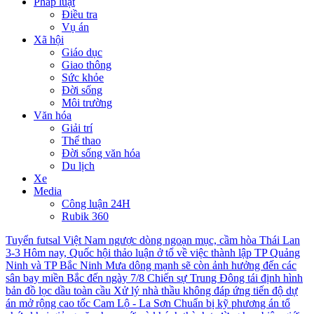
Pháp luật
Điều tra
Vụ án
Xã hội
Giáo dục
Giao thông
Sức khỏe
Đời sống
Môi trường
Văn hóa
Giải trí
Thể thao
Đời sống văn hóa
Du lịch
Xe
Media
Công luận 24H
Rubik 360
Tuyển futsal Việt Nam ngược dòng ngoạn mục, cầm hòa Thái Lan
3-3
Hôm nay, Quốc hội thảo luận ở tổ về việc thành lập TP Quảng
Ninh và TP Bắc Ninh
Mưa dông mạnh sẽ còn ảnh hưởng đến các
sân bay miền Bắc đến ngày 7/8
Chiến sự Trung Đông tái định hình
bản đồ lọc dầu toàn cầu
Xử lý nhà thầu không đáp ứng tiến độ dự
án mở rộng cao tốc Cam Lộ - La Sơn
Chuẩn bị kỹ phương án tổ