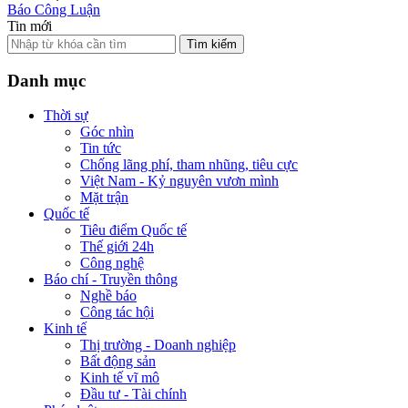
Báo Công Luận
Tin mới
Tìm kiếm
Danh mục
Thời sự
Góc nhìn
Tin tức
Chống lãng phí, tham nhũng, tiêu cực
Việt Nam - Kỷ nguyên vươn mình
Mặt trận
Quốc tế
Tiêu điểm Quốc tế
Thế giới 24h
Công nghệ
Báo chí - Truyền thông
Nghề báo
Công tác hội
Kinh tế
Thị trường - Doanh nghiệp
Bất động sản
Kinh tế vĩ mô
Đầu tư - Tài chính