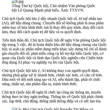
Tổng Thư ký Quốc hội, Chủ nhiệm Văn phòng Quốc
hội Lê Quang Mạnh phát biểu. Ảnh: TTXVN.
Chủ tịch Quốc hội lưu ý đẩy nhanh Quốc hội số, trí tuệ nhân tạo
(AI), dữ liệu dùng chung. Chuyển đổi số không phải là mua phần
mềm hay số hóa hình thức mà là thay đổi quy trình, thay đổi cách
làm, thay đổi cách quản trị dữ liệu và ra quyết định.
Trên tinh thần đó, Chủ tịch Quốc hội đề nghị Văn phòng Quốc hội
tập trung 5 việc, đó là hoàn thiện kho dữ liệu dùng chung của Quốc
hội; rà soát các phần mềm đang triển khai; xây dựng bộ chỉ số đánh
giá chuyển đổi số; phát triển công cụ hỗ trợ đại biểu Quốc hội, cơ
quan của Quốc hội và lãnh đạo Quốc hội; nghiên cứu Chiến lược
ứng dụng AI phục vụ nghiệp vụ lõi của Quốc hội.
Chủ tịch Quốc hội lưu ý, AI không thay con người quyết định,
nhưng phải giúp xử lý nhanh hơn, chính xác hơn, có căn cứ hơn.
Đầu mối về đổi mới sáng tạo và AI, nếu thành lập, phải rõ chức
năng, nhân sự, sản phẩm đầu ra, tránh hình thức.
Chủ tịch Quốc hội đề nghị tổ chức lại công tác thông tin, truyền
thông theo tư duy nghị trường. Thông tin về Quốc hội phải chính
xác, kịp thời, chủ động, thống nhất thông điệp và có sức lan tỏa.