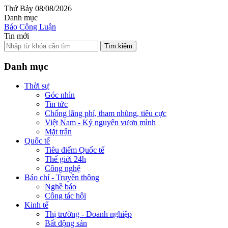
Thứ Bảy 08/08/2026
Danh mục
Báo Công Luận
Tin mới
Tìm kiếm
Danh mục
Thời sự
Góc nhìn
Tin tức
Chống lãng phí, tham nhũng, tiêu cực
Việt Nam - Kỷ nguyên vươn mình
Mặt trận
Quốc tế
Tiêu điểm Quốc tế
Thế giới 24h
Công nghệ
Báo chí - Truyền thông
Nghề báo
Công tác hội
Kinh tế
Thị trường - Doanh nghiệp
Bất động sản