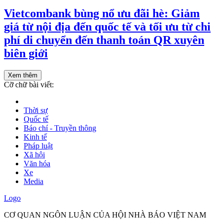
Vietcombank bùng nổ ưu đãi hè: Giảm
giá từ nội địa đến quốc tế và tối ưu từ chi
phí di chuyển đến thanh toán QR xuyên
biên giới
Xem thêm
Cỡ chữ bài viết:
Thời sự
Quốc tế
Báo chí - Truyền thông
Kinh tế
Pháp luật
Xã hội
Văn hóa
Xe
Media
Logo
CƠ QUAN NGÔN LUẬN CỦA HỘI NHÀ BÁO VIỆT NAM