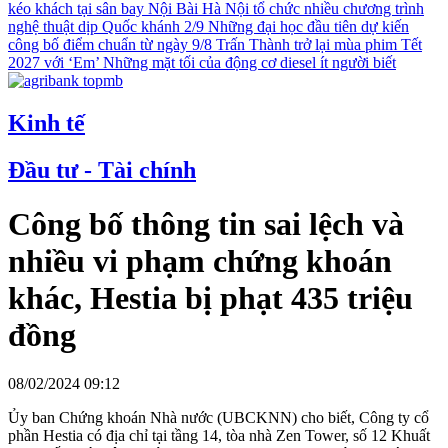
kéo khách tại sân bay Nội Bài
Hà Nội tổ chức nhiều chương trình
nghệ thuật dịp Quốc khánh 2/9
Những đại học đầu tiên dự kiến
công bố điểm chuẩn từ ngày 9/8
Trấn Thành trở lại mùa phim Tết
2027 với ‘Em’
Những mặt tối của động cơ diesel ít người biết
Kinh tế
Đầu tư - Tài chính
Công bố thông tin sai lệch và
nhiều vi phạm chứng khoán
khác, Hestia bị phạt 435 triệu
đồng
08/02/2024 09:12
Ủy ban Chứng khoán Nhà nước (UBCKNN) cho biết, Công ty cổ
phần Hestia có địa chỉ tại tầng 14, tòa nhà Zen Tower, số 12 Khuất