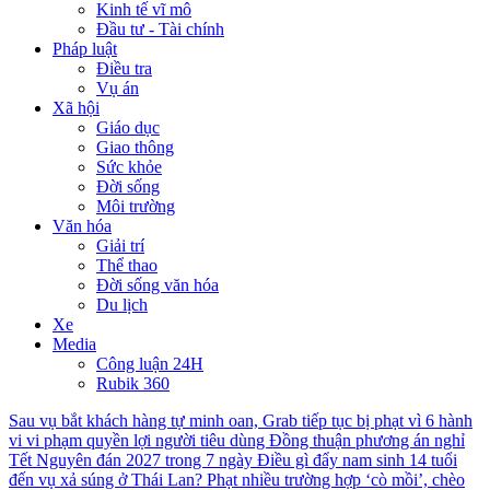
Kinh tế vĩ mô
Đầu tư - Tài chính
Pháp luật
Điều tra
Vụ án
Xã hội
Giáo dục
Giao thông
Sức khỏe
Đời sống
Môi trường
Văn hóa
Giải trí
Thể thao
Đời sống văn hóa
Du lịch
Xe
Media
Công luận 24H
Rubik 360
Sau vụ bắt khách hàng tự minh oan, Grab tiếp tục bị phạt vì 6 hành
vi vi phạm quyền lợi người tiêu dùng
Đồng thuận phương án nghỉ
Tết Nguyên đán 2027 trong 7 ngày
Điều gì đẩy nam sinh 14 tuổi
đến vụ xả súng ở Thái Lan?
Phạt nhiều trường hợp ‘cò mồi’, chèo