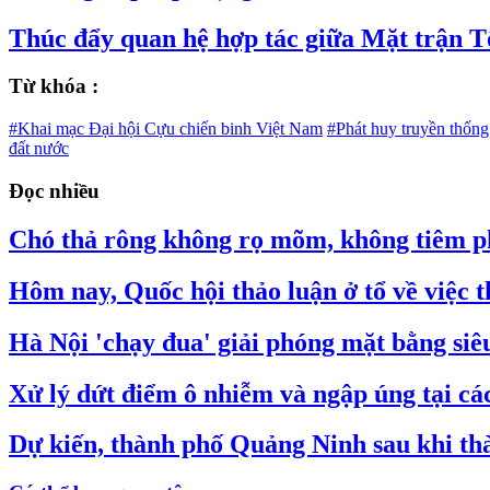
Thúc đẩy quan hệ hợp tác giữa Mặt trận T
Từ khóa :
#Khai mạc Đại hội Cựu chiến binh Việt Nam
#Phát huy truyền thốn
đất nước
Đọc nhiều
Chó thả rông không rọ mõm, không tiêm ph
Hôm nay, Quốc hội thảo luận ở tổ về việc
Hà Nội 'chạy đua' giải phóng mặt bằng si
Xử lý dứt điểm ô nhiễm và ngập úng tại các 
Dự kiến, thành phố Quảng Ninh sau khi thà