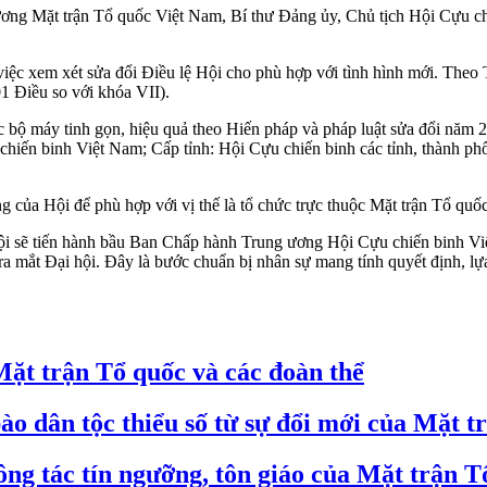
g Mặt trận Tổ quốc Việt Nam, Bí thư Đảng ủy, Chủ tịch Hội Cựu chiế
à việc xem xét sửa đổi Điều lệ Hội cho phù hợp với tình hình mới. T
1 Điều so với khóa VII).
hức bộ máy tinh gọn, hiệu quả theo Hiến pháp và pháp luật sửa đổi năm
hiến binh Việt Nam; Cấp tỉnh: Hội Cựu chiến binh các tỉnh, thành phố
g của Hội để phù hợp với vị thế là tổ chức trực thuộc Mặt trận Tổ quố
 hội sẽ tiến hành bầu Ban Chấp hành Trung ương Hội Cựu chiến binh V
ra mắt Đại hội. Đây là bước chuẩn bị nhân sự mang tính quyết định, l
Mặt trận Tổ quốc và các đoàn thể
ào dân tộc thiểu số từ sự đổi mới của Mặt t
ông tác tín ngưỡng, tôn giáo của Mặt trận 