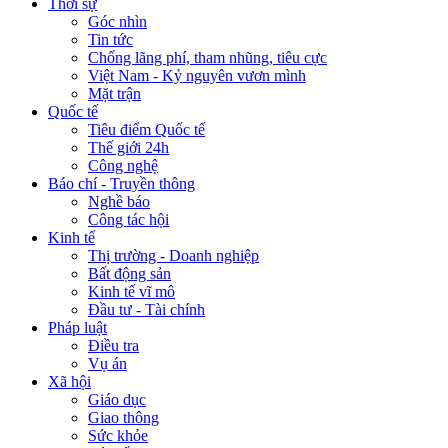
Thời sự
Góc nhìn
Tin tức
Chống lãng phí, tham nhũng, tiêu cực
Việt Nam - Kỷ nguyên vươn mình
Mặt trận
Quốc tế
Tiêu điểm Quốc tế
Thế giới 24h
Công nghệ
Báo chí - Truyền thông
Nghề báo
Công tác hội
Kinh tế
Thị trường - Doanh nghiệp
Bất động sản
Kinh tế vĩ mô
Đầu tư - Tài chính
Pháp luật
Điều tra
Vụ án
Xã hội
Giáo dục
Giao thông
Sức khỏe