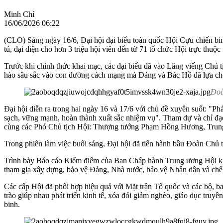
Minh Chí
16/06/2026 06:22
(CLO) Sáng ngày 16/6, Đại hội đại biểu toàn quốc Hội Cựu chiến bin
tú, đại diện cho hơn 3 triệu hội viên đến từ 71 tổ chức Hội trực thuộc
Trước khi chính thức khai mạc, các đại biểu đã vào Lăng viếng Chủ 
hào sâu sắc vào con đường cách mạng mà Đảng và Bác Hồ đã lựa ch
Đoà
Đại hội diễn ra trong hai ngày 16 và 17/6 với chủ đề xuyên suốt: "
sạch, vững mạnh, hoàn thành xuất sắc nhiệm vụ". Tham dự và chỉ 
cùng các Phó Chủ tịch Hội: Thượng tướng Phạm Hồng Hương, Trun
Trong phiên làm việc buổi sáng, Đại hội đã tiến hành bầu Đoàn Chủ t
Trình bày Báo cáo Kiểm điểm của Ban Chấp hành Trung ương Hội khóa
tham gia xây dựng, bảo vệ Đảng, Nhà nước, bảo vệ Nhân dân và chế 
Các cấp Hội đã phối hợp hiệu quả với Mặt trận Tổ quốc và các bộ, ba
trào giúp nhau phát triển kinh tế, xóa đói giảm nghèo, giáo dục tru
binh.