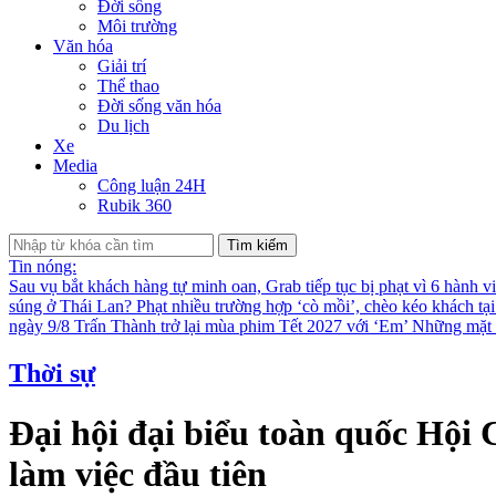
Đời sống
Môi trường
Văn hóa
Giải trí
Thể thao
Đời sống văn hóa
Du lịch
Xe
Media
Công luận 24H
Rubik 360
Tìm kiếm
Tin nóng:
Sau vụ bắt khách hàng tự minh oan, Grab tiếp tục bị phạt vì 6 hành v
súng ở Thái Lan?
Phạt nhiều trường hợp ‘cò mồi’, chèo kéo khách tạ
ngày 9/8
Trấn Thành trở lại mùa phim Tết 2027 với ‘Em’
Những mặt t
Thời sự
Đại hội đại biểu toàn quốc Hội
làm việc đầu tiên