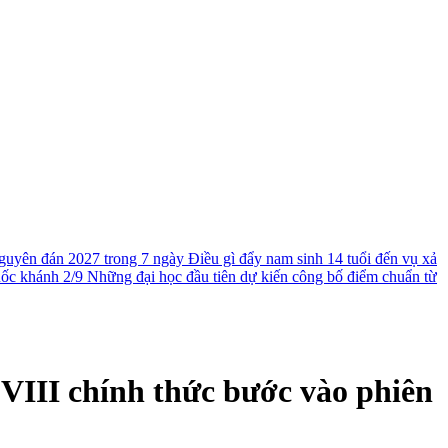
guyên đán 2027 trong 7 ngày
Điều gì đẩy nam sinh 14 tuổi đến vụ xả
uốc khánh 2/9
Những đại học đầu tiên dự kiến công bố điểm chuẩn từ
 VIII chính thức bước vào phiên