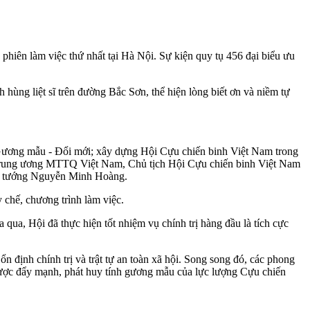
hiên làm việc thứ nhất tại Hà Nội. Sự kiện quy tụ 456 đại biểu ưu
ùng liệt sĩ trên đường Bắc Sơn, thể hiện lòng biết ơn và niềm tự
 - Gương mẫu - Đổi mới; xây dựng Hội Cựu chiến binh Việt Nam trong
 Trung ương MTTQ Việt Nam, Chủ tịch Hội Cựu chiến binh Việt Nam
u tướng Nguyễn Minh Hoàng.
 chế, chương trình làm việc.
, Hội đã thực hiện tốt nhiệm vụ chính trị hàng đầu là tích cực
 định chính trị và trật tự an toàn xã hội. Song song đó, các phong
c được đẩy mạnh, phát huy tính gương mẫu của lực lượng Cựu chiến