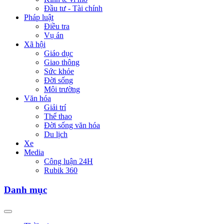
Đầu tư - Tài chính
Pháp luật
Điều tra
Vụ án
Xã hội
Giáo dục
Giao thông
Sức khỏe
Đời sống
Môi trường
Văn hóa
Giải trí
Thể thao
Đời sống văn hóa
Du lịch
Xe
Media
Công luận 24H
Rubik 360
Danh mục