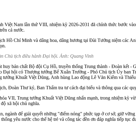
h Việt Nam lần thứ VIII, nhiệm kỳ 2026-2031 đã chính thức bước vào p
 trên cả nước.
tịch Hồ Chí Minh và dâng hoa, dâng hương tại Đài Tưởng niệm các Anh h
ọn.
n Chủ tịch điều hành Đại hội. Ảnh: Quang Vinh
Phát huy bản chất Bộ đội Cụ Hồ, truyền thống Trung thành - Đoàn kết
đạo Đại hội có Thượng tướng Bế Xuân Trường - Phó Chủ tịch Ủy ban
g tướng Khuất Việt Dũng, Anh hùng Lao động Lê Văn Kiểm và Thiế
ịch, Đoàn Thư ký, Ban Thẩm tra tư cách đại biểu và thông qua các quy
 VII, Trung tướng Khuất Việt Dũng nhấn mạnh, trong nhiệm kỳ vừa qua
độ xã hội chủ nghĩa.
n, ngành để giải quyết những "điểm nóng" phức tạp ở cơ sở, giữ vững ổn
yền thống yêu nước cho thế hệ trẻ và công tác đền ơn đáp nghĩa tiếp tụ