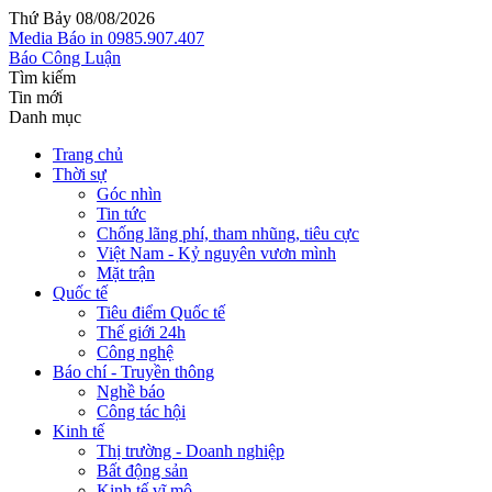
Thứ Bảy 08/08/2026
Media
Báo in
0985.907.407
Báo Công Luận
Tìm kiếm
Tin mới
Danh mục
Trang chủ
Thời sự
Góc nhìn
Tin tức
Chống lãng phí, tham nhũng, tiêu cực
Việt Nam - Kỷ nguyên vươn mình
Mặt trận
Quốc tế
Tiêu điểm Quốc tế
Thế giới 24h
Công nghệ
Báo chí - Truyền thông
Nghề báo
Công tác hội
Kinh tế
Thị trường - Doanh nghiệp
Bất động sản
Kinh tế vĩ mô