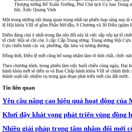
Thượng tướng Bế Xuân Trường, Phó Chủ tịch Ủy ban Trung ươn
hội. Ảnh: Quang Vinh
Một trong những nội dung quan trọng nhất tại phiên họp sáng nay l
lệ Hội khóa VIII sẽ gồm Phần Mở đầu, 9 Chương và 30 Điều (giảm 0
Điểm đáng chú ý nhất trong lần sửa đổi này là việc sắp xếp lại tổ c
tổ chức Hội sẽ chỉ còn 3 cấp: Cấp Trung ương: Trung ương Hội Cựu c
Cựu chiến binh các xã, phường, đặc khu và tương đương.
Đồng thời, Điều lệ mới cũng bổ sung nhằm làm rõ tính chất, chức năn
Theo chương trình, trong phiên làm việc buổi chiều cùng ngày, Đại
hành khóa mới sẽ diễn ra và Ban Chấp hành khóa VIII sẽ chính thức 
thành xuất sắc nhiệm vụ trong giai đoạn phát triển mới của đất nước.
Tin liên quan
Yêu cầu nâng cao hiệu quả hoạt động của 
Khơi dậy khát vọng phát triển vùng đồng b
Nhiều giải pháp trọng tâm nhằm đổi mới c