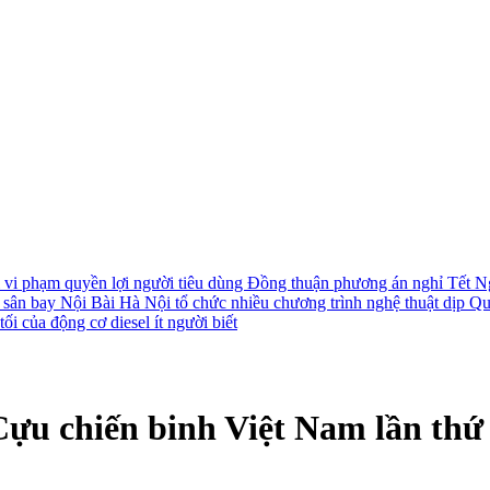
i vi phạm quyền lợi người tiêu dùng
Đồng thuận phương án nghỉ Tết N
i sân bay Nội Bài
Hà Nội tổ chức nhiều chương trình nghệ thuật dịp Q
ối của động cơ diesel ít người biết
 Cựu chiến binh Việt Nam lần thứ