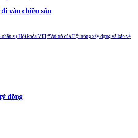
đi vào chiều sâu
 nhân sự Hội khóa VIII
#Vai trò của Hội trong xây dựng và bảo vệ
tỷ đồng