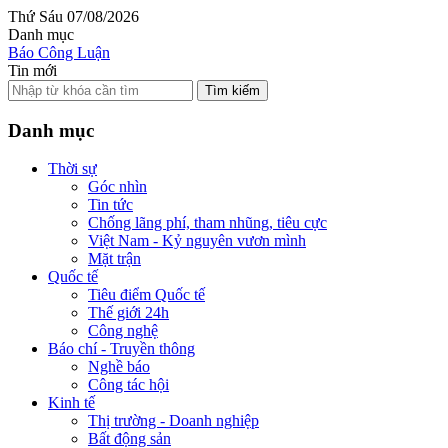
Thứ Sáu 07/08/2026
Danh mục
Báo Công Luận
Tin mới
Tìm kiếm
Danh mục
Thời sự
Góc nhìn
Tin tức
Chống lãng phí, tham nhũng, tiêu cực
Việt Nam - Kỷ nguyên vươn mình
Mặt trận
Quốc tế
Tiêu điểm Quốc tế
Thế giới 24h
Công nghệ
Báo chí - Truyền thông
Nghề báo
Công tác hội
Kinh tế
Thị trường - Doanh nghiệp
Bất động sản