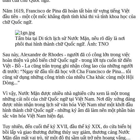
thân của chữ Quốc ngữ.
Năm 1619, Francisco de Pina đã hoàn tất bản từ vựng tiếng Việt
đầu tiên - một cột mốc khẳng định tính khả thi và tính khoa học của
chữ Quốc ngữ.
Tấm bia tại Di tích lịch sử Nước Mặn, nêu rõ đây là nơi
phôi thai hình thành chữ Quốc ngữ. Ảnh: TNO
Sau này, Alexandre de Rhodes - người đã có công lớn trong việc
hoàn thiện và phổ biến chữ Quốc ngữ - trong lời tựa cuốn từ điển
Việt - Bồ - La cũng trân trọng ghi nhận công lao của những người
đi trước: “Ngay từ đầu tôi đã học với Cha Francisco de Pina... tôi
cũng sử dụng những công trình của nhiều Cha khác cùng một Hội
Dòng...”
Vì vậy, Nước Mặn được nhiều nhà nghiên cứu xem là một trong
những cái nôi của chữ Quốc ngữ tại Việt Nam. Nơi đây xứng đáng
được nhìn nhận trong lịch sử văn hóa Việt Nam như một khởi đầu
hình thành chữ Quốc ngữ - những ký âm đã làm nên một phần bản
sắc văn hóa Việt Nam hiện đại.
Tuy nhiên, đến cuối thế kỷ XVII, đầu thế kỷ XIX, do cửa biển bị
bồi lấp và giao thương đường thủy suy giảm, thương cảng Nước
Mặn dần mất vai trò, từ một đô thị sầm uất trở nên hoang vắng…