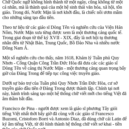
Chữ Quốc ngữ không hình thành từ một ngày, cũng không từ một
cá nhân, mà là thành quả của một hệ sinh thái văn hóa, xã hội, tôn
giáo. Trong đó, Nước Mặn là nơi khởi đầu, là chiếc nôi ươm mầm
cho những sáng tạo đầu tiên.
Theo tư liệu từ các giáo sĩ Dòng Tên và nghiên cứu của Viện Hán
Nôm, Nước Mặn xưa từng được xem là một thương cảng quốc tế.
Trong giai đoạn từ thế kỷ XVII - XIX, đây là nơi hội tụ thương
nhân đến từ Nhật Bản, Trung Quốc, Bồ Đào Nha và nhiều nước
Đông Nam Á.
Một số nghiên cứu cho thấy, năm 1618, Khám lý Tuần phủ Quy
Nhơn - Cống Quận Công Trần Đức Hòa đã đưa các các giáo sĩ
Dòng Tên về cảng thị Nước Mặn - một thương cảng quan trọng bấy
giờ của Đàng Trong để tiếp tục công việc truyền giáo.
Dưới sự bảo trợ của Tuần phủ Quy Nhơn Trần Đức Hòa, cư sở
truyền giáo đầu tiên ở Đàng Trong được thành lập. Chính tại nơi
này, hành trình sáng tạo một hệ thống chữ viết mới cho tiếng Việt đã
âm thầm bắt đầu.
Francisco de Pina - người được xem là giáo sĩ phương Tây giỏi
tiếng Việt nhất thời bấy giờ đã cùng với các giáo sĩ Francesco
Buzomi, Cristoforo Borri và Antonio Diaz, đã dùng chữ cái Latin để
ký âm tiếng Việt, từ đó hình thành hệ thống chữ viết sơ khai - tiền