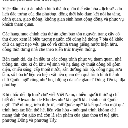
Việc đầu tư dự án nhằm hình thành quần thể văn hóa - lịch sử - du
lịch đặc trưng của địa phương, đồng thời bảo đảm kết nối hạ tầng,
cảnh quan, giao thông, không gian sinh hoạt cộng đồng và phục vụ
khách tham quan.
Các hạng mục chính của dự án gồm bảo tồn nguyên trạng cây cổ
thụ được xem là biểu tượng nguồn cội cùng hệ thống 7 bia đá khắc
chữ đa ngữ; nạo vét, gia cố và chỉnh trang giếng nước hiện hữu,
đồng thời dựng nhà che theo kiến trúc truyền thống.
Bên cạnh đó, dự án đầu tư các công trình phục vụ tham quan, nhà
thông tin, khu ki ốt, khu vệ sinh và hạ tầng kỹ thuật đồng bộ gồm
điện, chiếu sáng, cấp thoát nước, sân đường nội bộ, cổng ngõ; sưu
tầm, số hóa tư liệu và hiện vật liên quan đến quá trình hình thành
chữ Quốc ngữ cũng như hoạt động của các giáo sĩ Dòng Tên tại địa
phương.
Khi nhắc đến lịch sử chữ viết Việt Nam, nhiều người thường chỉ
biết đến Alexandre de Rhodes như là người khai sinh chữ Quốc
ngữ. Thế nhưng, trên thực tế, chữ Quốc ngữ là kết quả của một quá
trình hợp tác liên thế hệ, liên văn hóa - một quá trình không chỉ
mang tính tôn giáo mà còn là sản phẩm của giao thoa trí tuệ giữa
phương Đông và phương Tây.