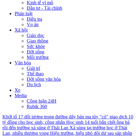
Kinh tế vĩ mô
Đầu tư - Tài chính
Pháp luật
Điều tra
Vụ án
Xã hội
Giáo dục
Giao thông
Sức khỏe
Đời sống
Môi trường
Văn hóa
Giải trí
Thể thao
Đời sống văn hóa
Du lịch
Xe
Media
Công luận 24H
Rubik 360
Khởi tố 17 đối tượng trong đường dây bán ma túy "cỏ" giao dịch 10
tỷ đồng cho học sinh, công nhân
Học sinh 14 tuổi bắn chết ông bà
rồi đến trường xả súng ở Thái Lan
Xả súng tại trường học ở Thái
Lan, nhiều thương vong
Hiệu trưởng, hiệu phó dôi dư sau sáp nhập