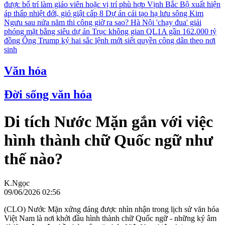
được bố trí làm giáo viên hoặc vị trí phù hợp
Vịnh Bắc Bộ xuất hiện
áp thấp nhiệt đới, gió giật cấp 8
Dự án cải tạo hạ lưu sông Kim
Ngưu sau nửa năm thi công giờ ra sao?
Hà Nội 'chạy đua' giải
phóng mặt bằng siêu dự án Trục không gian QL1A gần 162.000 tỷ
đồng
Ông Trump ký hai sắc lệnh mới siết quyền công dân theo nơi
sinh
Văn hóa
Đời sống văn hóa
Di tích Nước Mặn gắn với việc
hình thành chữ Quốc ngữ như
thế nào?
K.Ngọc
09/06/2026 02:56
(CLO) Nước Mặn xứng đáng được nhìn nhận trong lịch sử văn hóa
Việt Nam là nơi khởi đầu hình thành chữ Quốc ngữ - những ký âm