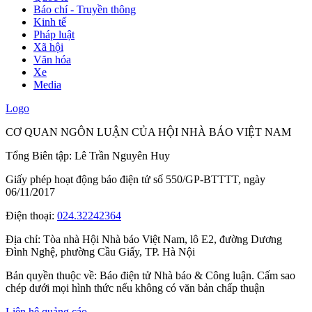
Báo chí - Truyền thông
Kinh tế
Pháp luật
Xã hội
Văn hóa
Xe
Media
Logo
CƠ QUAN NGÔN LUẬN CỦA HỘI NHÀ BÁO VIỆT NAM
Tổng Biên tập: Lê Trần Nguyên Huy
Giấy phép hoạt động báo điện tử số 550/GP-BTTTT, ngày
06/11/2017
Điện thoại:
024.32242364
Địa chỉ:
Tòa nhà Hội Nhà báo Việt Nam, lô E2, đường Dương
Đình Nghệ, phường Cầu Giấy, TP. Hà Nội
Bản quyền thuộc về: Báo điện tử Nhà báo & Công luận. Cấm sao
chép dưới mọi hình thức nếu không có văn bản chấp thuận
Liên hệ quảng cáo