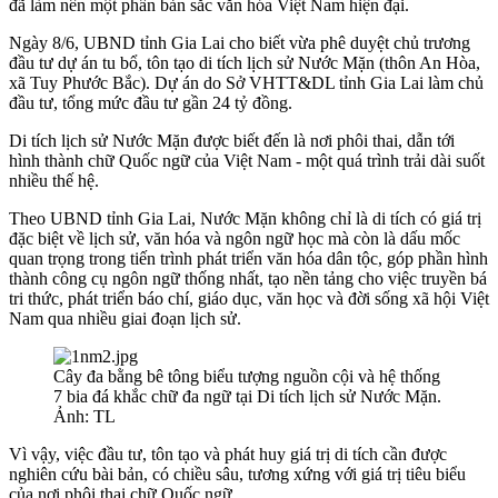
đã làm nên một phần bản sắc văn hóa Việt Nam hiện đại.
Ngày 8/6, UBND tỉnh Gia Lai cho biết vừa phê duyệt chủ trương
đầu tư dự án tu bổ, tôn tạo di tích lịch sử Nước Mặn (thôn An Hòa,
xã Tuy Phước Bắc). Dự án do Sở VHTT&DL tỉnh Gia Lai làm chủ
đầu tư, tổng mức đầu tư gần 24 tỷ đồng.
Di tích lịch sử Nước Mặn được biết đến là nơi phôi thai, dẫn tới
hình thành chữ Quốc ngữ của Việt Nam - một quá trình trải dài suốt
nhiều thế hệ.
Theo UBND tỉnh Gia Lai, Nước Mặn không chỉ là di tích có giá trị
đặc biệt về lịch sử, văn hóa và ngôn ngữ học mà còn là dấu mốc
quan trọng trong tiến trình phát triển văn hóa dân tộc, góp phần hình
thành công cụ ngôn ngữ thống nhất, tạo nền tảng cho việc truyền bá
tri thức, phát triển báo chí, giáo dục, văn học và đời sống xã hội Việt
Nam qua nhiều giai đoạn lịch sử.
Cây đa bằng bê tông biểu tượng nguồn cội và hệ thống
7 bia đá khắc chữ đa ngữ tại Di tích lịch sử Nước Mặn.
Ảnh: TL
Vì vậy, việc đầu tư, tôn tạo và phát huy giá trị di tích cần được
nghiên cứu bài bản, có chiều sâu, tương xứng với giá trị tiêu biểu
của nơi phôi thai chữ Quốc ngữ.