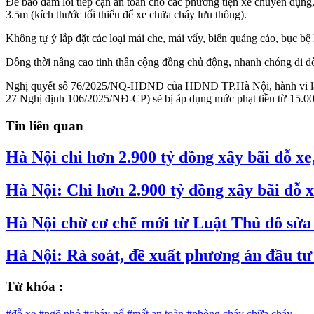
Để bảo đảm lối tiếp cận an toàn cho các phương tiện xe chuyên dụng
3.5m (kích thước tối thiểu để xe chữa cháy lưu thông).
Không tự ý lắp đặt các loại mái che, mái vẩy, biển quảng cáo, bục bệ
Đồng thời nâng cao tinh thần cộng đồng chủ động, nhanh chóng di dời
Nghị quyết số 76/2025/NQ-HĐND của HĐND TP.Hà Nội, hành vi lấn chi
27 Nghị định 106/2025/NĐ-CP) sẽ bị áp dụng mức phạt tiền từ 15.0
Tin liên quan
Hà Nội chi hơn 2.900 tỷ đồng xây bãi đỗ 
Hà Nội: Chi hơn 2.900 tỷ đồng xây bãi đỗ 
Hà Nội chờ cơ chế mới từ Luật Thủ đô sửa đ
Hà Nội: Rà soát, đề xuất phương án đầu tư
Từ khóa :
#đỗ xe
#ngõ nhỏ
#cháy nổ
#mất an toàn
#phòng cháy chữa cháy