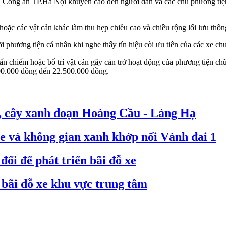
, Công an TP.Hà Nội khuyến cáo đến người dân và các chủ phương tiện
 hoặc các vật cản khác làm thu hẹp chiều cao và chiều rộng lối lưu thô
 phương tiện cá nhân khi nghe thấy tín hiệu còi ưu tiên của các xe c
ếm hoặc bố trí vật cản gây cản trở hoạt động của phương tiện chữa 
00.000 đồng đến 22.500.000 đồng.
xe, cây xanh đoạn Hoàng Cầu - Láng Hạ
xe và không gian xanh khớp nối Vành đai 1
ổi để phát triển bãi đỗ xe
 bãi đỗ xe khu vực trung tâm