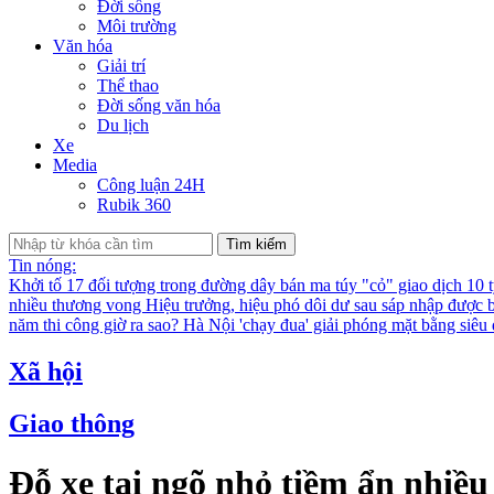
Đời sống
Môi trường
Văn hóa
Giải trí
Thể thao
Đời sống văn hóa
Du lịch
Xe
Media
Công luận 24H
Rubik 360
Tìm kiếm
Tin nóng:
Khởi tố 17 đối tượng trong đường dây bán ma túy "cỏ" giao dịch 10 
nhiều thương vong
Hiệu trưởng, hiệu phó dôi dư sau sáp nhập được bố
năm thi công giờ ra sao?
Hà Nội 'chạy đua' giải phóng mặt bằng siê
Xã hội
Giao thông
Đỗ xe tại ngõ nhỏ tiềm ẩn nhiều