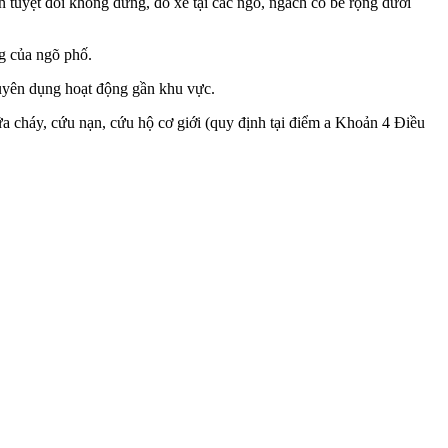
 tuyệt đối không dừng, đỗ xe tại các ngõ, ngách có bề rộng dưới
ng của ngõ phố.
huyên dụng hoạt động gần khu vực.
cháy, cứu nạn, cứu hộ cơ giới (quy định tại điểm a Khoản 4 Điều