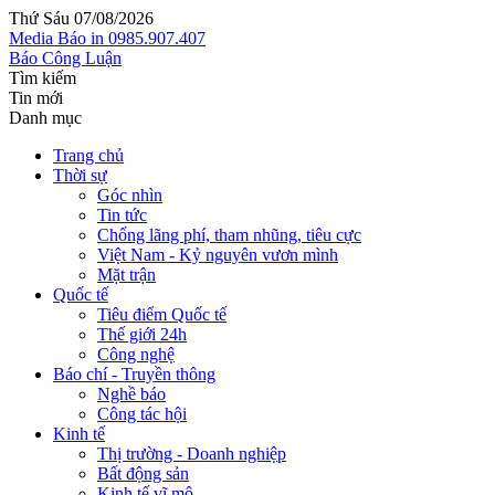
Thứ Sáu 07/08/2026
Media
Báo in
0985.907.407
Báo Công Luận
Tìm kiếm
Tin mới
Danh mục
Trang chủ
Thời sự
Góc nhìn
Tin tức
Chống lãng phí, tham nhũng, tiêu cực
Việt Nam - Kỷ nguyên vươn mình
Mặt trận
Quốc tế
Tiêu điểm Quốc tế
Thế giới 24h
Công nghệ
Báo chí - Truyền thông
Nghề báo
Công tác hội
Kinh tế
Thị trường - Doanh nghiệp
Bất động sản
Kinh tế vĩ mô