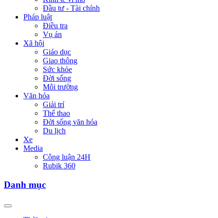
Đầu tư - Tài chính
Pháp luật
Điều tra
Vụ án
Xã hội
Giáo dục
Giao thông
Sức khỏe
Đời sống
Môi trường
Văn hóa
Giải trí
Thể thao
Đời sống văn hóa
Du lịch
Xe
Media
Công luận 24H
Rubik 360
Danh mục