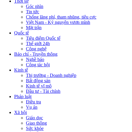
Thời sự
Góc nhìn
Tin tức
Chống lãng phí, tham nhũng, tiêu cực
Việt Nam - Kỷ nguyên vươn mình
Mặt trận
Quốc tế
Tiêu điểm Quốc tế
Thế giới 24h
Công nghệ
Báo chí - Truyền thông
Nghề báo
Công tác hội
Kinh tế
Thị trường - Doanh nghiệp
Bất động sản
Kinh tế vĩ mô
Đầu tư - Tài chính
Pháp luật
Điều tra
Vụ án
Xã hội
Giáo dục
Giao thông
Sức khỏe