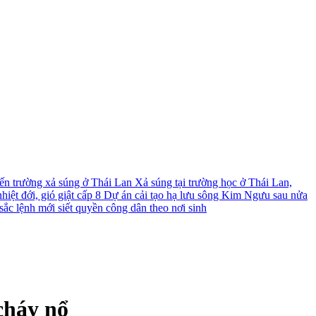
́n trường xả súng ở Thái Lan
Xả súng tại trường học ở Thái Lan,
iệt đới, gió giật cấp 8
Dự án cải tạo hạ lưu sông Kim Ngưu sau nửa
ắc lệnh mới siết quyền công dân theo nơi sinh
cháy nổ