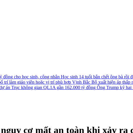
tỷ đồng cho học sinh, công nhân
Học sinh 14 tuổi bắn chết ông bà rồi đê
 trí làm giáo viên hoặc vị trí phù hợp
Vịnh Bắc Bộ xuất hiện áp thấp nh
u dự án Trục không gian QL1A gần 162.000 tỷ đồng
Ông Trump ký hai s
 nguy cơ mất an toàn khi xảy ra 