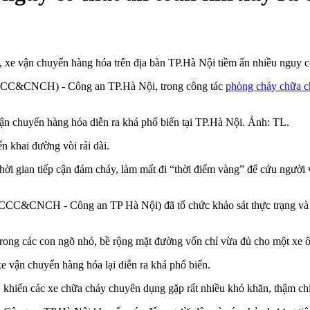
 xe vận chuyển hàng hóa trên địa bàn TP.Hà Nội tiềm ẩn nhiều nguy cơ
PCCC&CNCH) - Công an TP.Hà Nội, trong công tác
phòng cháy chữa c
vận chuyển hàng hóa diễn ra khá phổ biến tại TP.Hà Nội. Ảnh: TL.
ển khai đường vòi rải dài.
ời gian tiếp cận đám cháy, làm mất đi “thời điểm vàng” để cứu người 
&CNCH - Công an TP Hà Nội) đã tổ chức khảo sát thực trạng và thu th
trong các con ngõ nhỏ, bề rộng mặt đường vốn chỉ vừa đủ cho một xe ô
e vận chuyển hàng hóa lại diễn ra khá phổ biến.
 khiến các xe chữa cháy chuyên dụng gặp rất nhiều khó khăn, thậm chí b