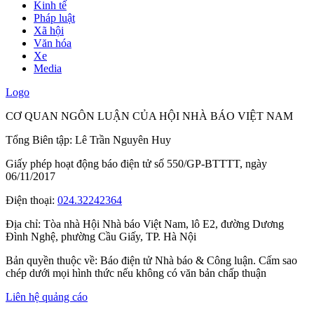
Kinh tế
Pháp luật
Xã hội
Văn hóa
Xe
Media
Logo
CƠ QUAN NGÔN LUẬN CỦA HỘI NHÀ BÁO VIỆT NAM
Tổng Biên tập: Lê Trần Nguyên Huy
Giấy phép hoạt động báo điện tử số 550/GP-BTTTT, ngày
06/11/2017
Điện thoại:
024.32242364
Địa chỉ:
Tòa nhà Hội Nhà báo Việt Nam, lô E2, đường Dương
Đình Nghệ, phường Cầu Giấy, TP. Hà Nội
Bản quyền thuộc về: Báo điện tử Nhà báo & Công luận. Cấm sao
chép dưới mọi hình thức nếu không có văn bản chấp thuận
Liên hệ quảng cáo