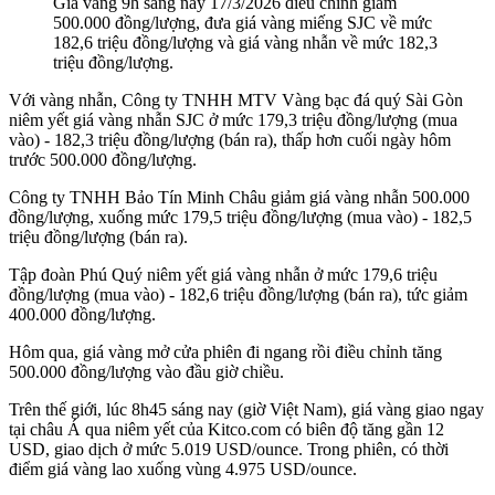
Giá vàng 9h sáng nay 17/3/2026 điều chỉnh giảm
500.000 đồng/lượng, đưa giá vàng miếng SJC về mức
182,6 triệu đồng/lượng và giá vàng nhẫn về mức 182,3
triệu đồng/lượng.
Với vàng nhẫn, Công ty TNHH MTV Vàng bạc đá quý Sài Gòn
niêm yết giá vàng nhẫn SJC ở mức 179,3 triệu đồng/lượng (mua
vào) - 182,3 triệu đồng/lượng (bán ra), thấp hơn cuối ngày hôm
trước 500.000 đồng/lượng.
Công ty TNHH Bảo Tín Minh Châu giảm giá vàng nhẫn 500.000
đồng/lượng, xuống mức 179,5 triệu đồng/lượng (mua vào) - 182,5
triệu đồng/lượng (bán ra).
Tập đoàn Phú Quý niêm yết giá vàng nhẫn ở mức 179,6 triệu
đồng/lượng (mua vào) - 182,6 triệu đồng/lượng (bán ra), tức giảm
400.000 đồng/lượng.
Hôm qua, giá vàng mở cửa phiên đi ngang rồi điều chỉnh tăng
500.000 đồng/lượng vào đầu giờ chiều.
Trên thế giới, lúc 8h45 sáng nay (giờ Việt Nam), giá vàng giao ngay
tại châu Á qua niêm yết của Kitco.com có biên độ tăng gần 12
USD, giao dịch ở mức 5.019 USD/ounce. Trong phiên, có thời
điểm giá vàng lao xuống vùng 4.975 USD/ounce.