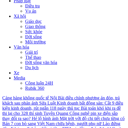
Pháp luật
Điều tra
Vụ án
Xã hội
Giáo dục
Giao thông
Sức khỏe
Đời sống
Môi trường
Văn hóa
Giải trí
Thể thao
Đời sống văn hóa
Du lịch
Xe
Media
Công luận 24H
Rubik 360
Cảng hàng không quốc tế Nội Bài điều chỉnh phương án đón, trả
khách sau phản ánh
Sửa Luật Kinh doanh bất động sản: Cắt 9 điều
kiện kinh doanh, rút ngắn 118 ngày thủ tục
Bài toán khó khi ra đề
thi lại cho 328 thí sinh Tuyên Quang
Công nghệ pin xe điện sắp
thay đổi ra sao?
Hé lộ hình ảnh Mặt trời với độ chi tiết chưa từng có
Bán 7 con bò sang Việt Nam chữa bệnh, người phụ nữ Lào đứng