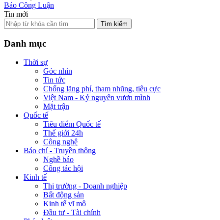
Báo Công Luận
Tin mới
Tìm kiếm
Danh mục
Thời sự
Góc nhìn
Tin tức
Chống lãng phí, tham nhũng, tiêu cực
Việt Nam - Kỷ nguyên vươn mình
Mặt trận
Quốc tế
Tiêu điểm Quốc tế
Thế giới 24h
Công nghệ
Báo chí - Truyền thông
Nghề báo
Công tác hội
Kinh tế
Thị trường - Doanh nghiệp
Bất động sản
Kinh tế vĩ mô
Đầu tư - Tài chính