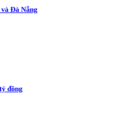
M và Đà Nẵng
tỷ đồng