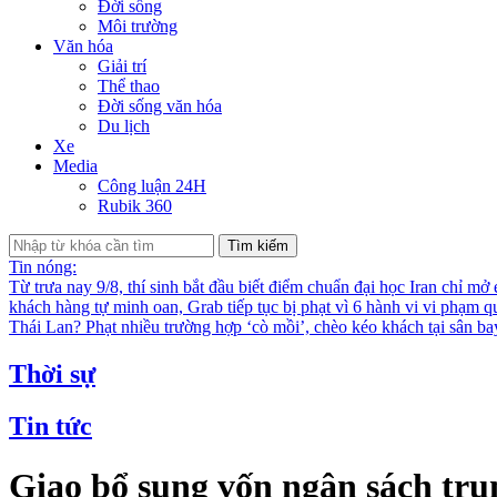
Đời sống
Môi trường
Văn hóa
Giải trí
Thể thao
Đời sống văn hóa
Du lịch
Xe
Media
Công luận 24H
Rubik 360
Tìm kiếm
Tin nóng:
Từ trưa nay 9/8, thí sinh bắt đầu biết điểm chuẩn đại học
Iran chỉ mở
khách hàng tự minh oan, Grab tiếp tục bị phạt vì 6 hành vi vi phạm q
Thái Lan?
Phạt nhiều trường hợp ‘cò mồi’, chèo kéo khách tại sân b
Thời sự
Tin tức
Giao bổ sung vốn ngân sách tru