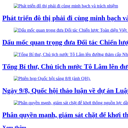
Phát triển đô thị phải đi cùng minh bạch v
Dấu mốc quan trọng đưa Đối tác Chiến lượ
Tổng Bí thư, Chủ tịch nước Tô Lâm lên đư
Ngày 9/8, Quốc hội thảo luận về dự án Luậ
Phân quyền mạnh, giám sát chặt để khơi t
Xem thêm