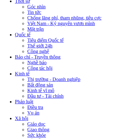
Thời sự
Góc nhìn
Tin tức
Chống lãng phí, tham nhũng, tiêu cực
Việt Nam - Kỷ nguyên vươn mình
Mặt trận
Quốc tế
Tiêu điểm Quốc tế
Thế giới 24h
Công nghệ
Báo chí - Truyền thông
Nghề báo
Công tác hội
Kinh tế
Thị trường - Doanh nghiệp
Bất động sản
Kinh tế vĩ mô
Đầu tư - Tài chính
Pháp luật
Điều tra
Vụ án
Xã hội
Giáo dục
Giao thông
Sức khỏe