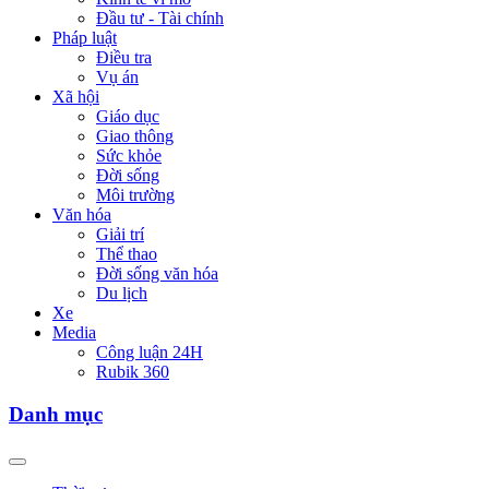
Đầu tư - Tài chính
Pháp luật
Điều tra
Vụ án
Xã hội
Giáo dục
Giao thông
Sức khỏe
Đời sống
Môi trường
Văn hóa
Giải trí
Thể thao
Đời sống văn hóa
Du lịch
Xe
Media
Công luận 24H
Rubik 360
Danh mục