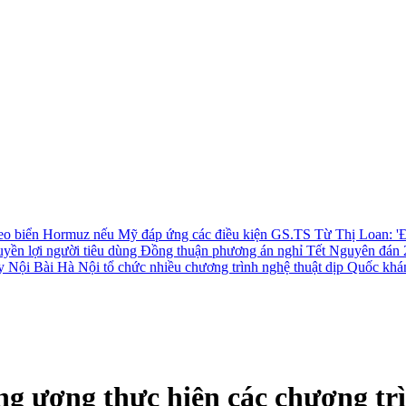
 eo biển Hormuz nếu Mỹ đáp ứng các điều kiện
GS.TS Từ Thị Loan: 'Đ
uyền lợi người tiêu dùng
Đồng thuận phương án nghỉ Tết Nguyên đán 
ay Nội Bài
Hà Nội tổ chức nhiều chương trình nghệ thuật dịp Quốc khá
ng ương thực hiện các chương trì