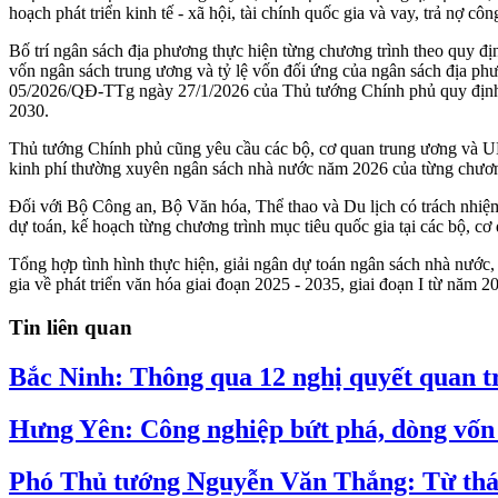
hoạch phát triển kinh tế - xã hội, tài chính quốc gia và vay, trả nợ 
Bố trí ngân sách địa phương thực hiện từng chương trình theo quy 
vốn ngân sách trung ương và tỷ lệ vốn đối ứng của ngân sách địa phư
05/2026/QĐ-TTg ngày 27/1/2026 của Thủ tướng Chính phủ quy định n
2030.
Thủ tướng Chính phủ cũng yêu cầu các bộ, cơ quan trung ương và UBN
kinh phí thường xuyên ngân sách nhà nước năm 2026 của từng chương
Đối với Bộ Công an, Bộ Văn hóa, Thể thao và Du lịch có trách nhiệm
dự toán, kế hoạch từng chương trình mục tiêu quốc gia tại các bộ, c
Tổng hợp tình hình thực hiện, giải ngân dự toán ngân sách nhà nướ
gia về phát triển văn hóa giai đoạn 2025 - 2035, giai đoạn I từ năm
Tin liên quan
Bắc Ninh: Thông qua 12 nghị quyết quan t
Hưng Yên: Công nghiệp bứt phá, dòng vốn đ
Phó Thủ tướng Nguyễn Văn Thắng: Từ thán