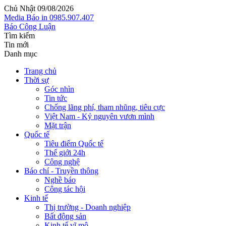
Chủ Nhật 09/08/2026
Media
Báo in
0985.907.407
Báo Công Luận
Tìm kiếm
Tin mới
Danh mục
Trang chủ
Thời sự
Góc nhìn
Tin tức
Chống lãng phí, tham nhũng, tiêu cực
Việt Nam - Kỷ nguyên vươn mình
Mặt trận
Quốc tế
Tiêu điểm Quốc tế
Thế giới 24h
Công nghệ
Báo chí - Truyền thông
Nghề báo
Công tác hội
Kinh tế
Thị trường - Doanh nghiệp
Bất động sản
Kinh tế vĩ mô