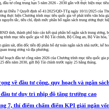
công, đầu tư công trung hạn 5 năm 2026 - 2030 gắn với thực hiện mục tiê
định tại Điều 7 Quyết định số 41/2025/QĐ-TTg ngày 10/11/2025 của Thủ
ơng thực hiện Chương trình mục tiêu quốc gia về phát triển văn hóa gi
guyên tắc, tiêu chí, định mức phân bổ ngân sách trung ương thực hi
D tỉnh, thành phố báo cáo kết quả phân bổ ngân sách trung ương, bố 
 trình mục tiêu quốc gia về Bộ Tài chính, Bộ Công an, Bộ Văn hóa, T
 giám sát, đôn đốc tiến độ phân bổ dự toán ngân sách nhà nước, kế ho
ơ quan trung ương và địa phương;
c, kế hoạch đầu tư công năm 2026 của Chương trình mục tiêu quốc gia
 2025 đến năm 2030, gửi Bộ Tài chính trước ngày 25 hằng tháng.
rọng về đầu tư công, quy hoạch và ngân sác
ầu tư duy trì nhịp độ tăng trưởng cao
g 7, thí điểm chấm điểm KPI giải ngân vốn