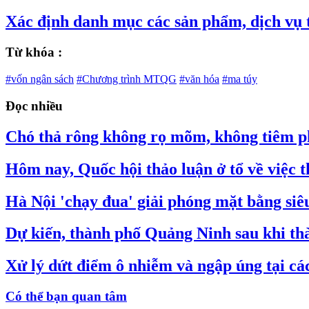
Xác định danh mục các sản phẩm, dịch vụ 
Từ khóa :
#vốn ngân sách
#Chương trình MTQG
#văn hóa
#ma túy
Đọc nhiều
Chó thả rông không rọ mõm, không tiêm ph
Hôm nay, Quốc hội thảo luận ở tổ về việc
Hà Nội 'chạy đua' giải phóng mặt bằng si
Dự kiến, thành phố Quảng Ninh sau khi thà
Xử lý dứt điểm ô nhiễm và ngập úng tại các 
Có thể bạn quan tâm