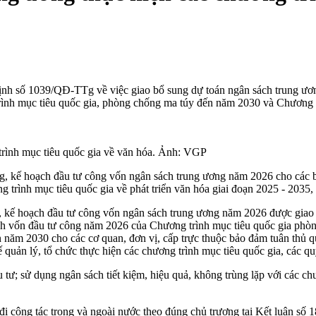
 số 1039/QĐ-TTg về việc giao bổ sung dự toán ngân sách trung ương
ình mục tiêu quốc gia, phòng chống ma túy đến năm 2030 và Chương trì
trình mục tiêu quốc gia về văn hóa. Ảnh: VGP
ơng, kế hoạch đầu tư công vốn ngân sách trung ương năm 2026 cho cá
 trình mục tiêu quốc gia về phát triển văn hóa giai đoạn 2025 - 2035,
, kế hoạch đầu tư công vốn ngân sách trung ương năm 2026 được giao 
ạch vốn đầu tư công năm 2026 của Chương trình mục tiêu quốc gia phò
ến năm 2030 cho các cơ quan, đơn vị, cấp trực thuộc bảo đảm tuân thủ
ản lý, tổ chức thực hiện các chương trình mục tiêu quốc gia, các quy
u tư; sử dụng ngân sách tiết kiệm, hiệu quả, không trùng lặp với các c
thảo, đi công tác trong và ngoài nước theo đúng chủ trương tại Kết lu