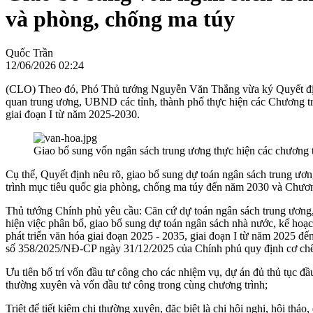
và phòng, chống ma túy
Quốc Trần
12/06/2026 02:24
(CLO) Theo đó, Phó Thủ tướng Nguyễn Văn Thắng vừa ký Quyết định
quan trung ương, UBND các tỉnh, thành phố thực hiện các Chương tr
giai đoạn I từ năm 2025-2030.
Giao bổ sung vốn ngân sách trung ương thực hiện các chương 
Cụ thể, Quyết định nêu rõ, giao bổ sung dự toán ngân sách trung ư
trình mục tiêu quốc gia phòng, chống ma túy đến năm 2030 và Chương
Thủ tướng Chính phủ yêu cầu: Căn cứ dự toán ngân sách trung ương
hiện việc phân bổ, giao bổ sung dự toán ngân sách nhà nước, kế ho
phát triển văn hóa giai đoạn 2025 - 2035, giai đoạn I từ năm 2025 đ
số 358/2025/NĐ-CP ngày 31/12/2025 của Chính phủ quy định cơ chế qu
Ưu tiên bố trí vốn đầu tư công cho các nhiệm vụ, dự án đủ thủ tục đầ
thường xuyên và vốn đầu tư công trong cùng chương trình;
Triệt để tiết kiệm chi thường xuyên, đặc biệt là chi hội nghị, hội 