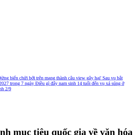
ừng biến chửi bới trên mạng thành câu view gây hại'
Sau vụ bắt
2027 trong 7 ngày
Điều gì đẩy nam sinh 14 tuổi đến vụ xả súng ở
nh 2/9
nh mục tiêu quốc gia về văn hóa