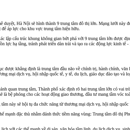
uyệt, Hà Nội sẽ hình thành 9 trung tâm đô thị lớn. Mạng lưới này đượ
ệt để áp lực cho khu vực trung tâm hiện hữu.
lập cấu trúc khung không gian bứt phá với 9 trung tâm lớn được định 
 lực hạ tầng, tránh phát triển dàn trải và tạo ra các động lực kinh tế -
c được khẳng định là trung tâm đầu não về chính trị, hành chính, văn h
g mại dịch vụ, hội nhập quốc tế, y tế, du lịch, giáo dục đào tạo và logis
ảnh quan trung tâm, Thành phố xác định rõ hai trung tâm lớn có vai t
y sẽ là bệ phóng cho các hoạt động giao thương, đầu tư mang tầm vóc to
tâm này sẽ hội tụ đa chức năng từ thương mại dịch vụ, hội nhập quốc tế,
hế mạnh đặc thù nhằm đánh thức tiềm năng vùng: Trung tâm đô thị Phú
ch với các thế mạnh về di sản, văn hóa tâm linh, du lịch dịch vụ, sinh 