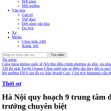
Đời sống
Môi trường
Văn hóa
Giải trí
Thể thao
Đời sống văn hóa
Du lịch
Xe
Media
Công luận 24H
Rubik 360
Tìm kiếm
Tin nóng:
Cảng hàng không quốc tế Nội Bài điều chỉnh phương án đón, trả kh
328 thí sinh Tuyên Quang
Công nghệ pin xe điện sắp thay đổi ra sao
liệt giường
FIFA xin lỗi vụ 'bán World Cup', Chủ tịch Infantino vẫn 
Thời sự
Hà Nội quy hoạch 9 trung tâm đô
trưởng chuyên biệt