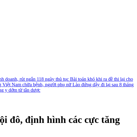
nh doanh, rút ngắn 118 ngày thủ tục
Bài toán khó khi ra đề thi lại cho
g Việt Nam chữa bệnh, người phụ nữ Lào đứng dậy đi lại sau 8 tháng
ng y dởm từ tân dược
ội đô, định hình các cực tăng