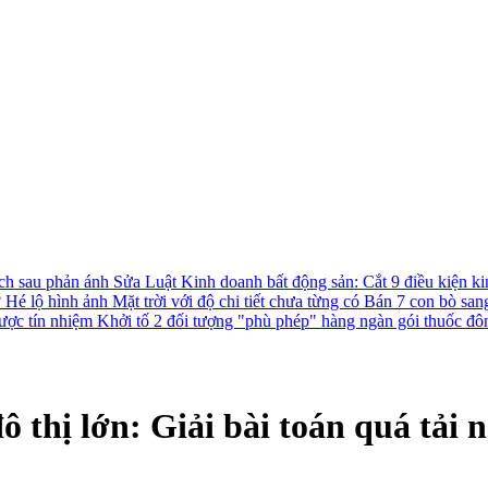
ách sau phản ánh
Sửa Luật Kinh doanh bất động sản: Cắt 9 điều kiện ki
?
Hé lộ hình ảnh Mặt trời với độ chi tiết chưa từng có
Bán 7 con bò san
được tín nhiệm
Khởi tố 2 đối tượng "phù phép" hàng ngàn gói thuốc đô
 thị lớn: Giải bài toán quá tải n