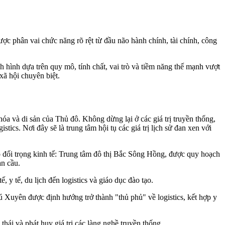
c phân vai chức năng rõ rệt từ đầu não hành chính, tài chính, công
hình dựa trên quy mô, tính chất, vai trò và tiềm năng thế mạnh vượt
 xã hội chuyên biệt.
óa và di sản của Thủ đô. Không dừng lại ở các giá trị truyền thống,
tics. Nơi đây sẽ là trung tâm hội tụ các giá trị lịch sử đan xen với
rò đối trọng kinh tế: Trung tâm đô thị Bắc Sông Hồng, được quy hoạch
àn cầu.
 y tế, du lịch đến logistics và giáo dục đào tạo.
 Xuyên được định hướng trở thành "thủ phủ" về logistics, kết hợp y
thái và phát huy giá trị các làng nghề truyền thống.