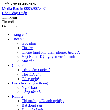
Thứ Năm 06/08/2026
Media
Báo in
0985.907.407
Báo Công Luận
Tìm kiếm
Tin mới
Danh mục
Trang chủ
Thời sự
Góc nhìn
Tin tức
Chống lãng phí, tham nhũng, tiêu cực
Việt Nam - Kỷ nguyên vươn mình
Mặt trận
Quốc tế
Tiêu điểm Quốc tế
Thế giới 24h
Công nghệ
Báo chí - Truyền thông
Nghề báo
Công tác hội
Kinh tế
Thị trường - Doanh nghiệp
Bất động sản
Kinh tế vĩ mô