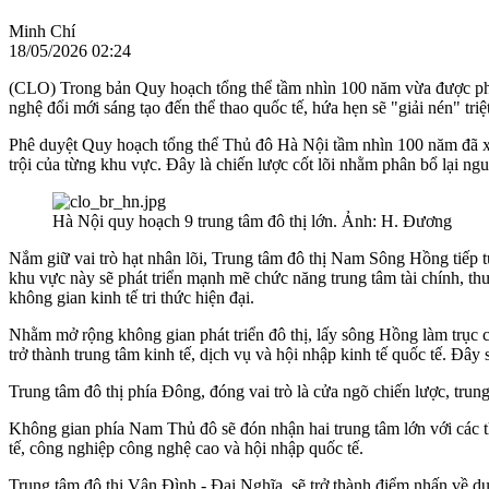
Minh Chí
18/05/2026 02:24
(CLO) Trong bản Quy hoạch tổng thể tầm nhìn 100 năm vừa được phê d
nghệ đổi mới sáng tạo đến thể thao quốc tế, hứa hẹn sẽ "giải nén" tri
Phê duyệt Quy hoạch tổng thể Thủ đô Hà Nội tầm nhìn 100 năm đã xác 
trội của từng khu vực. Đây là chiến lược cốt lõi nhằm phân bổ lại nguồn
Hà Nội quy hoạch 9 trung tâm đô thị lớn. Ảnh: H. Đương
Nắm giữ vai trò hạt nhân lõi, Trung tâm đô thị Nam Sông Hồng tiếp tụ
khu vực này sẽ phát triển mạnh mẽ chức năng trung tâm tài chính, thươn
không gian kinh tế tri thức hiện đại.
Nhằm mở rộng không gian phát triển đô thị, lấy sông Hồng làm trục c
trở thành trung tâm kinh tế, dịch vụ và hội nhập kinh tế quốc tế. Đâ
Trung tâm đô thị phía Đông, đóng vai trò là cửa ngõ chiến lược, trung 
Không gian phía Nam Thủ đô sẽ đón nhận hai trung tâm lớn với các t
tế, công nghiệp công nghệ cao và hội nhập quốc tế.
Trung tâm đô thị Vân Đình - Đại Nghĩa, sẽ trở thành điểm nhấn về du lị