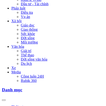
Đầu tư - Tài chính
Pháp luật
Điều tra
Vụ án
Xã hội
Giáo dục
Giao thông
Sức khỏe
Đời sống
Môi trường
Văn hóa
Giải trí
Thể thao
Đời sống văn hóa
Du lịch
Xe
Media
Công luận 24H
Rubik 360
Danh mục