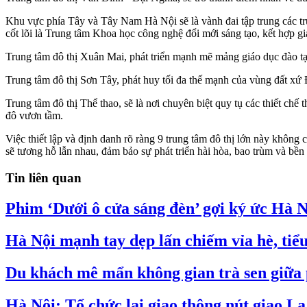
Khu vực phía Tây và Tây Nam Hà Nội sẽ là vành đai tập trung các tr
cốt lõi là Trung tâm Khoa học công nghệ đổi mới sáng tạo, kết hợp giá
Trung tâm đô thị Xuân Mai, phát triển mạnh mẽ mảng giáo dục đào tạo, 
Trung tâm đô thị Sơn Tây, phát huy tối đa thế mạnh của vùng đất xứ Đo
Trung tâm đô thị Thể thao, sẽ là nơi chuyên biệt quy tụ các thiết chế
đô vươn tầm.
Việc thiết lập và định danh rõ ràng 9 trung tâm đô thị lớn này không
sẽ tương hỗ lẫn nhau, đảm bảo sự phát triển hài hòa, bao trùm và b
Tin liên quan
Phim ‘Dưới ô cửa sáng đèn’ gợi ký ức Hà N
Hà Nội mạnh tay dẹp lấn chiếm vỉa hè, tiể
Du khách mê mẩn không gian trà sen giữa
Hà Nội: Tổ chức lại giao thông nút giao 