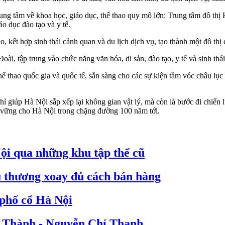
ung tâm về khoa học, giáo dục, thể thao quy mô lớn: Trung tâm đô thị 
o dục đào tạo và y tế.
kết hợp sinh thái cảnh quan và du lịch dịch vụ, tạo thành một đô thị đ
ài, tập trung vào chức năng văn hóa, di sản, đào tạo, y tế và sinh thá
 thể thao quốc gia và quốc tế, sẵn sàng cho các sự kiện tầm vóc châu l
 chỉ giúp Hà Nội sắp xếp lại không gian vật lý, mà còn là bước đi chi
ền vững cho Hà Nội trong chặng đường 100 năm tới.
ội qua những khu tập thể cũ
u thương xoay đủ cách bán hàng
 phố cổ Hà Nội
La Thành - Nguyễn Chí Thanh