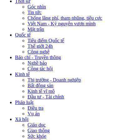
Thời sự
Góc nhìn
Tin tức
Chống lãng phí, tham nhũng, tiêu cực
Việt Nam - Kỷ nguyên vươn mình
Mặt trận
Quốc tế
Tiêu điểm Quốc tế
Thế giới 24h
Công nghệ
Báo chí - Truyền thông
Nghề báo
Công tác hội
Kinh tế
Thị trường - Doanh nghiệp
Bất động sản
Kinh tế vĩ mô
Đầu tư - Tài chính
Pháp luật
Điều tra
Vụ án
Xã hội
Giáo dục
Giao thông
Sức khỏe