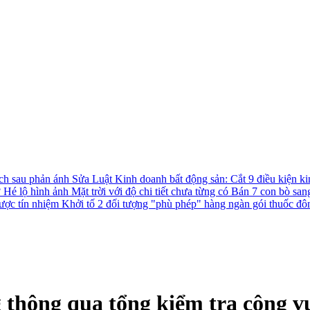
ách sau phản ánh
Sửa Luật Kinh doanh bất động sản: Cắt 9 điều kiện ki
?
Hé lộ hình ảnh Mặt trời với độ chi tiết chưa từng có
Bán 7 con bò san
được tín nhiệm
Khởi tố 2 đối tượng "phù phép" hàng ngàn gói thuốc đô
 thông qua tổng kiểm tra công vụ