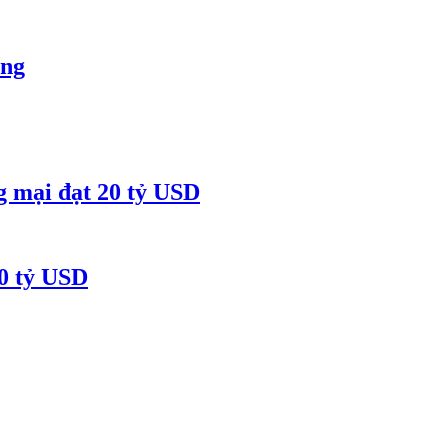
òng
g mại đạt 20 tỷ USD
50 tỷ USD