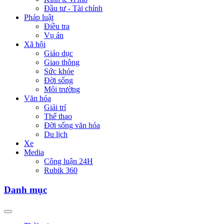
Đầu tư - Tài chính
Pháp luật
Điều tra
Vụ án
Xã hội
Giáo dục
Giao thông
Sức khỏe
Đời sống
Môi trường
Văn hóa
Giải trí
Thể thao
Đời sống văn hóa
Du lịch
Xe
Media
Công luận 24H
Rubik 360
Danh mục