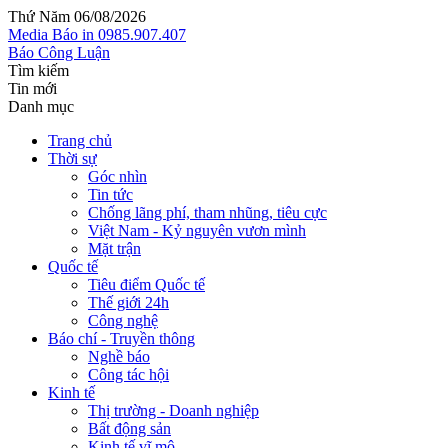
Thứ Năm 06/08/2026
Media
Báo in
0985.907.407
Báo Công Luận
Tìm kiếm
Tin mới
Danh mục
Trang chủ
Thời sự
Góc nhìn
Tin tức
Chống lãng phí, tham nhũng, tiêu cực
Việt Nam - Kỷ nguyên vươn mình
Mặt trận
Quốc tế
Tiêu điểm Quốc tế
Thế giới 24h
Công nghệ
Báo chí - Truyền thông
Nghề báo
Công tác hội
Kinh tế
Thị trường - Doanh nghiệp
Bất động sản
Kinh tế vĩ mô