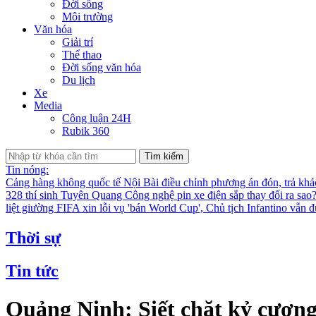
Đời sống
Môi trường
Văn hóa
Giải trí
Thể thao
Đời sống văn hóa
Du lịch
Xe
Media
Công luận 24H
Rubik 360
Tìm kiếm
Tin nóng:
Cảng hàng không quốc tế Nội Bài điều chỉnh phương án đón, trả kh
328 thí sinh Tuyên Quang
Công nghệ pin xe điện sắp thay đổi ra sao
liệt giường
FIFA xin lỗi vụ 'bán World Cup', Chủ tịch Infantino vẫn 
Thời sự
Tin tức
Quảng Ninh: Siết chặt kỷ cương