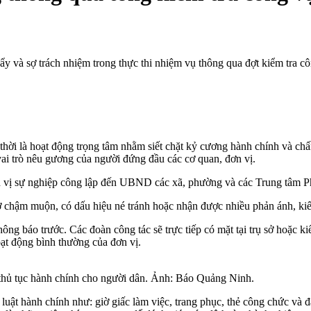
y và sợ trách nhiệm trong thực thi nhiệm vụ thông qua đợt kiểm tra côn
ời là hoạt động trọng tâm nhằm siết chặt kỷ cương hành chính và chấn 
vai trò nêu gương của người đứng đầu các cơ quan, đơn vị.
đơn vị sự nghiệp công lập đến UBND các xã, phường và các Trung tâm 
 sơ chậm muộn, có dấu hiệu né tránh hoặc nhận được nhiều phản ánh, ki
hông báo trước. Các đoàn công tác sẽ trực tiếp có mặt tại trụ sở hoặc k
t động bình thường của đơn vị.
thủ tục hành chính cho người dân. Ảnh: Báo Quảng Ninh.
luật hành chính như: giờ giấc làm việc, trang phục, thẻ công chức và đặ