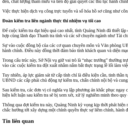
đến, chất lượng tham mưu và tiến độ giải quyết các thủ tục hành chí
Việc thực hiện dịch vụ công trực tuyến và số hóa hồ sơ cũng như công 
Đoàn kiểm tra liên ngành thực thi nhiệm vụ tối cao
Để cuộc kiểm tra đạt hiệu quả cao nhất, tỉnh Quảng Ninh đã thiết lập
hợp cùng lãnh đạo Thanh tra tỉnh và các sở chuyên ngành như Tài c
Sự vào cuộc đồng bộ của các cơ quan chuyên môn và Văn phòng UBND t
hành chính. Điều này đồng thời đảm bảo tính khách quan và diện mạo 
Trong cấu trúc này, Sở Nội vụ giữ vai trò là “nhạc trưởng” thường trự
vào các cuộc kiểm tra đột xuất nhằm nắm bắt thực trạng lề lối làm vi
Tuy nhiên, áp lực giám sát từ cấp tỉnh chỉ là điều kiện cần, tinh thần
UBND các cấp phải chủ động tự kiểm tra, chấn chỉnh nội bộ và cung 
Sau kiểm tra, các đơn vị có nghĩa vụ lập phương án khắc phục ngay cá
hiện kết luận sau kiểm tra sẽ bị xem xét, xử lý nghiêm minh theo quy 
Thông qua đợt kiểm tra này, Quảng Ninh kỳ vọng kịp thời phát hiện 
chắc hướng tới xây dựng một chính quyền thực sự liêm chính, hành 
Tin liên quan