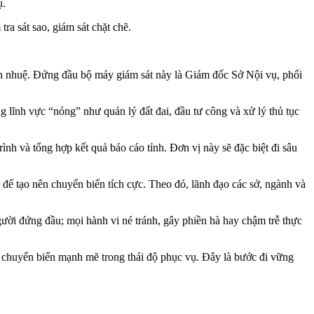
ụ.
ra sát sao, giám sát chặt chẽ.
tinh nhuệ. Đứng đầu bộ máy giám sát này là Giám đốc Sở Nội vụ, phối
lĩnh vực “nóng” như quản lý đất đai, đầu tư công và xử lý thủ tục
ình và tổng hợp kết quả báo cáo tỉnh. Đơn vị này sẽ đặc biệt đi sâu
 đủ để tạo nên chuyển biến tích cực. Theo đó, lãnh đạo các sở, ngành và
gười đứng đầu; mọi hành vi né tránh, gây phiền hà hay chậm trễ thực
o chuyển biến mạnh mẽ trong thái độ phục vụ. Đây là bước đi vững