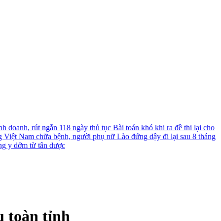
nh doanh, rút ngắn 118 ngày thủ tục
Bài toán khó khi ra đề thi lại cho
g Việt Nam chữa bệnh, người phụ nữ Lào đứng dậy đi lại sau 8 tháng
ng y dởm từ tân dược
 toàn tỉnh