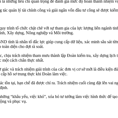
nh là những tiêu chí quan trọng để đánh giá mức độ hoàn thành nhiệm v
tác quản lý tài chính công và giải ngân vốn đầu tư công sẽ được kiểm t
 quy trình tổ chức chặt chẽ với sự tham gia của lực lượng liên ngành 
hính, Xây dựng, Nông nghiệp và Môi trường.
ỉnh là nhân tố đắc lực giúp cung cấp dữ liệu, xác minh sâu sát từng 
toàn diện cho đợt rà soát.
c, chịu trách nhiệm tham mưu thành lập Đoàn kiểm tra, xây dựng lịch tr
ệc một cách chân thực nhất.
 tự giác và trách nhiệm giải trình của các đơn vị cơ sở mới là điều kiện
cấp hồ sơ trung thực khi Đoàn làm việc.
c tồn tại, hạn chế đã được chỉ ra. Trách nhiệm cuối cùng đặt lên vai n
định.
những “khâu yếu, việc khó”, xóa bỏ tư tưởng làm việc hình thức để tạ
động và phục vụ.