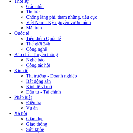
Thời sự
Góc nhìn
Tin tức
Chống lãng phí, tham nhũng, tiêu cực
Việt Nam - Kỷ nguyên vươn mình
Mặt trận
Quốc tế
Tiêu điểm Quốc tế
Thế giới 24h
Công nghệ
Báo chí - Truyền thông
Nghề báo
Công tác hội
Kinh tế
Thị trường - Doanh nghiệp
Bất động sản
Kinh tế vĩ mô
Đầu tư - Tài chính
Pháp luật
Điều tra
Vụ án
Xã hội
Giáo dục
Giao thông
Sức khỏe