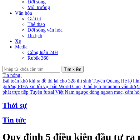
Đời sống
Môi trường
Văn hóa
Giải trí
Thể thao
Đời sống văn hóa
Du lịch
Xe
Media
Công luận 24H
Rubik 360
Tìm kiếm
Tin nóng:
Bài toán khó khi ra đề thi lại cho 328 thí sinh Tuyên Quang
Hé lộ hìn
giường
FIFA xin lỗi vụ 'bán World Cup', Chủ tịch Infantino vẫn đượ
phát trực tiếp
Tuyển futsal Việt Nam ngược dòng ngoạn mục, cầm hò
Thời sự
Tin tức
Quy định 5 điều kiện đầu tư ra