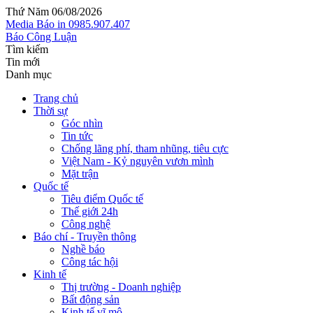
Thứ Năm 06/08/2026
Media
Báo in
0985.907.407
Báo Công Luận
Tìm kiếm
Tin mới
Danh mục
Trang chủ
Thời sự
Góc nhìn
Tin tức
Chống lãng phí, tham nhũng, tiêu cực
Việt Nam - Kỷ nguyên vươn mình
Mặt trận
Quốc tế
Tiêu điểm Quốc tế
Thế giới 24h
Công nghệ
Báo chí - Truyền thông
Nghề báo
Công tác hội
Kinh tế
Thị trường - Doanh nghiệp
Bất động sản
Kinh tế vĩ mô