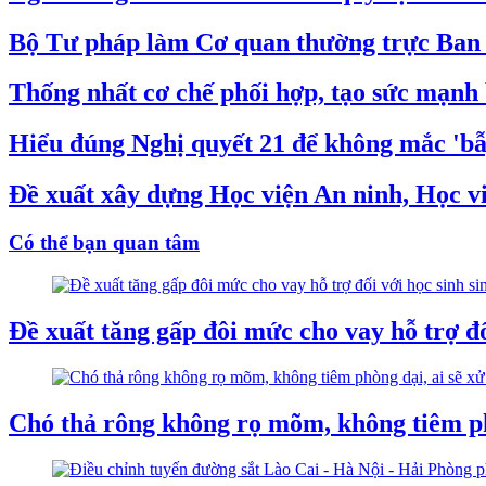
Bộ Tư pháp làm Cơ quan thường trực Ban C
Thống nhất cơ chế phối hợp, tạo sức mạnh 
Hiểu đúng Nghị quyết 21 để không mắc 'bẫy
Đề xuất xây dựng Học viện An ninh, Học v
Có thể bạn quan tâm
Đề xuất tăng gấp đôi mức cho vay hỗ trợ đố
Chó thả rông không rọ mõm, không tiêm ph