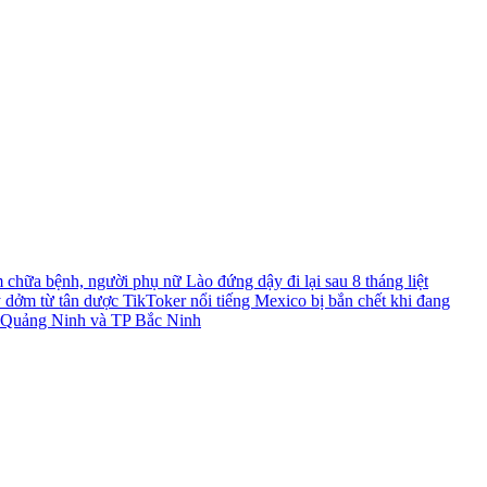
chữa bệnh, người phụ nữ Lào đứng dậy đi lại sau 8 tháng liệt
y dởm từ tân dược
TikToker nổi tiếng Mexico bị bắn chết khi đang
TP Quảng Ninh và TP Bắc Ninh