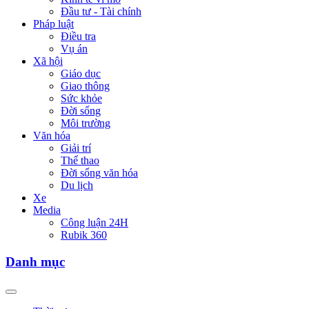
Đầu tư - Tài chính
Pháp luật
Điều tra
Vụ án
Xã hội
Giáo dục
Giao thông
Sức khỏe
Đời sống
Môi trường
Văn hóa
Giải trí
Thể thao
Đời sống văn hóa
Du lịch
Xe
Media
Công luận 24H
Rubik 360
Danh mục