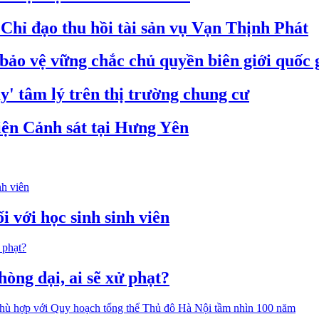
hỉ đạo thu hồi tài sản vụ Vạn Thịnh Phát
bảo vệ vững chắc chủ quyền biên giới quốc 
' tâm lý trên thị trường chung cư
iện Cảnh sát tại Hưng Yên
i với học sinh sinh viên
òng dại, ai sẽ xử phạt?