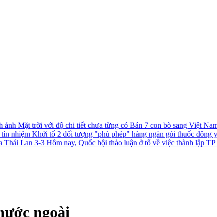
h ảnh Mặt trời với độ chi tiết chưa từng có
Bán 7 con bò sang Việt Nam 
c tín nhiệm
Khởi tố 2 đối tượng "phù phép" hàng ngàn gói thuốc đông 
a Thái Lan 3-3
Hôm nay, Quốc hội thảo luận ở tổ về việc thành lập 
 nước ngoài