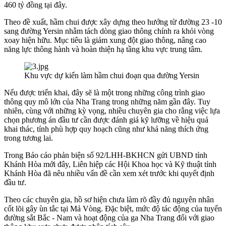
460 tỷ đồng tại đây.
Theo đề xuất, hầm chui được xây dựng theo hướng từ đường 23 -10
sang đường Yersin nhằm tách dòng giao thông chính ra khỏi vòng
xoay hiện hữu. Mục tiêu là giảm xung đột giao thông, nâng cao
năng lực thông hành và hoàn thiện hạ tầng khu vực trung tâm.
Khu vực dự kiến làm hầm chui đoạn qua đường Yersin
Nếu được triển khai, đây sẽ là một trong những công trình giao
thông quy mô lớn của Nha Trang trong những năm gần đây. Tuy
nhiên, cùng với những kỳ vọng, nhiều chuyên gia cho rằng việc lựa
chọn phương án đầu tư cần được đánh giá kỹ lưỡng về hiệu quả
khai thác, tính phù hợp quy hoạch cũng như khả năng thích ứng
trong tương lai.
Trong Báo cáo phản biện số 92/LHH-BKHCN gửi UBND tỉnh
Khánh Hòa mới đây, Liên hiệp các Hội Khoa học và Kỹ thuật tỉnh
Khánh Hòa đã nêu nhiều vấn đề cần xem xét trước khi quyết định
đầu tư.
Theo các chuyên gia, hồ sơ hiện chưa làm rõ đầy đủ nguyên nhân
cốt lõi gây ùn tắc tại Mả Vòng. Đặc biệt, mức độ tác động của tuyến
đường sắt Bắc - Nam và hoạt động của ga Nha Trang đối với giao