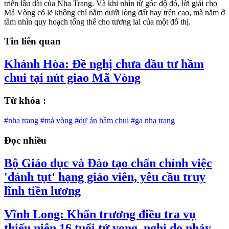
triển lâu dài của Nha Trang. Và khi nhìn từ góc độ đó, lời giải cho
Mả Vòng có lẽ không chỉ nằm dưới lòng đất hay trên cao, mà nằm ở
tầm nhìn quy hoạch tổng thể cho tương lai của một đô thị.
Tin liên quan
Khánh Hòa: Đề nghị chưa đầu tư hầm
chui tại nút giao Mã Vòng
Từ khóa :
#nha trang
#mả vòng
#dự án hầm chui
#ga nha trang
Đọc nhiều
Bộ Giáo dục và Đào tạo chấn chỉnh việc
'đánh tụt' hạng giáo viên, yêu cầu truy
lĩnh tiền lương
Vĩnh Long: Khẩn trương điều tra vụ
thiếu niên 16 tuổi tử vong, nghi do nhảy