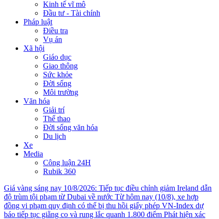
Kinh tế vĩ mô
Đầu tư - Tài chính
Pháp luật
Điều tra
Vụ án
Xã hội
Giáo dục
Giao thông
Sức khỏe
Đời sống
Môi trường
Văn hóa
Giải trí
Thể thao
Đời sống văn hóa
Du lịch
Xe
Media
Công luận 24H
Rubik 360
Giá vàng sáng nay 10/8/2026: Tiếp tục điều chỉnh giảm
Ireland dẫn
độ trùm tội phạm từ Dubai về nước
Từ hôm nay (10/8), xe hợp
đồng vi phạm quy định có thể bị thu hồi giấy phép
VN-Index dự
báo tiếp tục giằng co và rung lắc quanh 1.800 điểm
Phát hiện xác