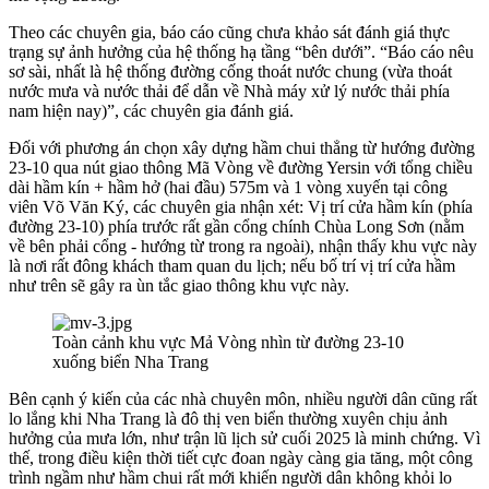
Theo các chuyên gia, báo cáo cũng chưa khảo sát đánh giá thực
trạng sự ảnh hưởng của hệ thống hạ tầng “bên dưới”. “Báo cáo nêu
sơ sài, nhất là hệ thống đường cống thoát nước chung (vừa thoát
nước mưa và nước thải để dẫn về Nhà máy xử lý nước thải phía
nam hiện nay)”, các chuyên gia đánh giá.
Đối với phương án chọn xây dựng hầm chui thẳng từ hướng đường
23-10 qua nút giao thông Mã Vòng về đường Yersin với tổng chiều
dài hầm kín + hầm hở (hai đầu) 575m và 1 vòng xuyến tại công
viên Võ Văn Ký, các chuyên gia nhận xét: Vị trí cửa hầm kín (phía
đường 23-10) phía trước rất gần cổng chính Chùa Long Sơn (nằm
về bên phải cổng - hướng từ trong ra ngoài), nhận thấy khu vực này
là nơi rất đông khách tham quan du lịch; nếu bố trí vị trí cửa hầm
như trên sẽ gây ra ùn tắc giao thông khu vực này.
Toàn cảnh khu vực Mả Vòng nhìn từ đường 23-10
xuống biển Nha Trang
Bên cạnh ý kiến của các nhà chuyên môn, nhiều người dân cũng rất
lo lắng khi Nha Trang là đô thị ven biển thường xuyên chịu ảnh
hưởng của mưa lớn, như trận lũ lịch sử cuối 2025 là minh chứng. Vì
thế, trong điều kiện thời tiết cực đoan ngày càng gia tăng, một công
trình ngầm như hầm chui rất mới khiến người dân không khỏi lo