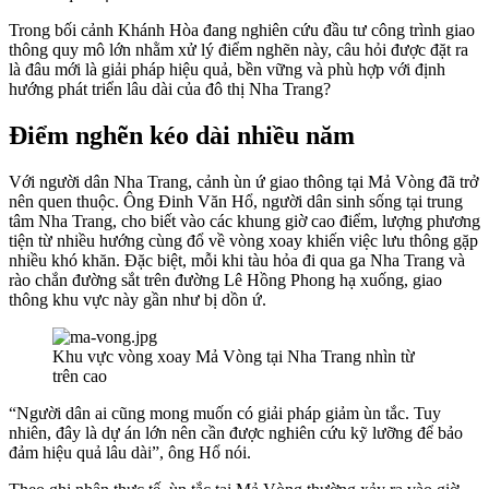
Trong bối cảnh Khánh Hòa đang nghiên cứu đầu tư công trình giao
thông quy mô lớn nhằm xử lý điểm nghẽn này, câu hỏi được đặt ra
là đâu mới là giải pháp hiệu quả, bền vững và phù hợp với định
hướng phát triển lâu dài của đô thị Nha Trang?
Điểm nghẽn kéo dài nhiều năm
Với người dân Nha Trang, cảnh ùn ứ giao thông tại Mả Vòng đã trở
nên quen thuộc. Ông Đinh Văn Hổ, người dân sinh sống tại trung
tâm Nha Trang, cho biết vào các khung giờ cao điểm, lượng phương
tiện từ nhiều hướng cùng đổ về vòng xoay khiến việc lưu thông gặp
nhiều khó khăn. Đặc biệt, mỗi khi tàu hỏa đi qua ga Nha Trang và
rào chắn đường sắt trên đường Lê Hồng Phong hạ xuống, giao
thông khu vực này gần như bị dồn ứ.
Khu vực vòng xoay Mả Vòng tại Nha Trang nhìn từ
trên cao
“Người dân ai cũng mong muốn có giải pháp giảm ùn tắc. Tuy
nhiên, đây là dự án lớn nên cần được nghiên cứu kỹ lưỡng để bảo
đảm hiệu quả lâu dài”, ông Hổ nói.