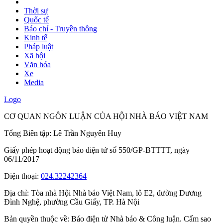
Thời sự
Quốc tế
Báo chí - Truyền thông
Kinh tế
Pháp luật
Xã hội
Văn hóa
Xe
Media
Logo
CƠ QUAN NGÔN LUẬN CỦA HỘI NHÀ BÁO VIỆT NAM
Tổng Biên tập: Lê Trần Nguyên Huy
Giấy phép hoạt động báo điện tử số 550/GP-BTTTT, ngày
06/11/2017
Điện thoại:
024.32242364
Địa chỉ:
Tòa nhà Hội Nhà báo Việt Nam, lô E2, đường Dương
Đình Nghệ, phường Cầu Giấy, TP. Hà Nội
Bản quyền thuộc về: Báo điện tử Nhà báo & Công luận. Cấm sao