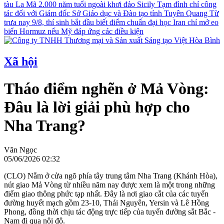
tàu La Mã 2.000 năm tuổi ngoài khơi đảo Sicily
Tạm đình chỉ công
tác đối với Giám đốc Sở Giáo dục và Đào tạo tỉnh Tuyên Quang
Từ
trưa nay 9/8, thí sinh bắt đầu biết điểm chuẩn đại học
Iran chỉ mở eo
biển Hormuz nếu Mỹ đáp ứng các điều kiện
Xã hội
Tháo điểm nghẽn ở Mả Vòng:
Đâu là lời giải phù hợp cho
Nha Trang?
Văn Ngọc
05/06/2026 02:32
(CLO) Nằm ở cửa ngõ phía tây trung tâm Nha Trang (Khánh Hòa),
nút giao Mả Vòng từ nhiều năm nay được xem là một trong những
điểm giao thông phức tạp nhất. Đây là nơi giao cắt của các tuyến
đường huyết mạch gồm 23-10, Thái Nguyên, Yersin và Lê Hồng
Phong, đồng thời chịu tác động trực tiếp của tuyến đường sắt Bắc -
Nam đi qua nội đô.