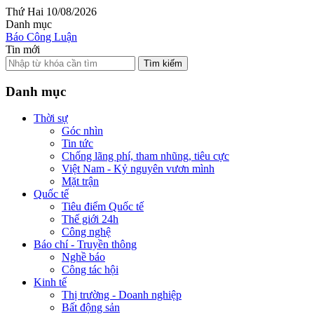
Thứ Hai 10/08/2026
Danh mục
Báo Công Luận
Tin mới
Tìm kiếm
Danh mục
Thời sự
Góc nhìn
Tin tức
Chống lãng phí, tham nhũng, tiêu cực
Việt Nam - Kỷ nguyên vươn mình
Mặt trận
Quốc tế
Tiêu điểm Quốc tế
Thế giới 24h
Công nghệ
Báo chí - Truyền thông
Nghề báo
Công tác hội
Kinh tế
Thị trường - Doanh nghiệp
Bất động sản