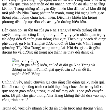
quả của quá trình phát triển đô thị nhanh hơn tốc độ đầu tư hạ tầng
kết nối. Trong những năm gần đây, nhiều khu dân cư và khu đô thị
mới phía tây Nha Trang phát triển mạnh, trong khi mạng lưới giao
thông phân luồng chưa hoàn thiện. Điều này khiến lưu lượng
phương tiện tiếp tục dồn về các tuyến đường hiện hữu.
Bên cạnh đó, sự tồn tại của ga Nha Trang và tuyến đường sắt đi
xuyên trung tâm cũng là một trong những nguyên nhân quan trọng
tác động đến tổ chức giao thông khu vực. Theo quy hoạch đã được
phê duyệt, ga Nha Trang sẽ được di dời về khu vực Vĩnh Trung
(phường Tây Nha Trang) trong tương lai. Khi đó, giao cắt giữa
đường bộ và đường sắt trong nội thành sẽ thay đổi đáng kể.
Chuyên gia nêu ý kiến, chỉ có di dời ga Nha Trang và
đường ra hiện hữu mới giải quyết căn cơ vấn đề tắc
nghẽn ở Mã Vòng
Chính vì vậy, nhiều chuyên gia cho rằng cần đánh giá kỹ hiệu quả
lâu dài của một công trình có tuổi thọ hàng chục năm trong bối cảnh
quy hoạch giao thông tương lai có thể thay đổi. Theo giới chuyên
môn, lời giải cho giao thông Nha Trang không thể chỉ dựa vào một
công trình đơn lẻ.
Trong đó, việc đẩy nhanh các dự án chiến lược như đường Vành