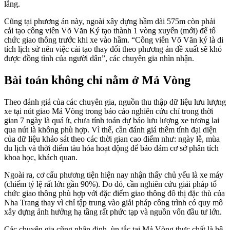
lắng.
Cũng tại phương án này, ngoài xây dựng hầm dài 575m còn phải
cải tạo công viên Võ Văn Ký tạo thành 1 vòng xuyến (mới) để tổ
chức giao thông trước khi xe vào hầm. “Công viên Võ Văn ký là di
tích lịch sử nên việc cải tạo thay đổi theo phương án đề xuất sẽ khó
được đồng tình của người dân”, các chuyên gia nhìn nhận.
Bài toán không chỉ nằm ở Mả Vòng
Theo đánh giá của các chuyên gia, nguồn thu thập dữ liệu lưu lượng
xe tại nút giao Mả Vòng trong báo cáo nghiên cứu chỉ trong thời
gian 7 ngày là quá ít, chưa tính toán dự báo lưu lượng xe tương lai
qua nút là không phù hợp. Vì thế, cần đánh giá thêm tính đại diện
của dữ liệu khảo sát theo các thời gian cao điểm như: ngày lễ, mùa
du lịch và thời điểm tàu hỏa hoạt động để bảo đảm cơ sở phân tích
khoa học, khách quan.
Ngoài ra, cơ cấu phương tiện hiện nay nhận thấy chủ yếu là xe máy
(chiếm tỷ lệ rất lớn gần 90%). Do đó, cần nghiên cứu giải pháp tổ
chức giao thông phù hợp với đặc điểm giao thông đô thị đặc thù của
Nha Trang thay vì chỉ tập trung vào giải pháp công trình có quy mô
xây dựng ảnh hưởng hạ tầng rất phức tạp và nguồn vốn đầu tư lớn.
Các chuyên gia cũng nhận định, ùn tắc tại Mả Vòng thực chất là hệ