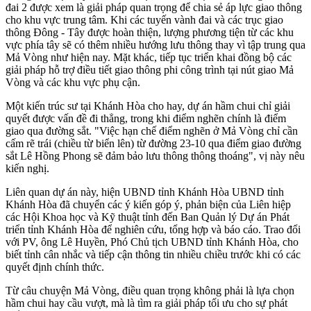
đai 2 được xem là giải pháp quan trọng để chia sẻ áp lực giao thông
cho khu vực trung tâm. Khi các tuyến vành đai và các trục giao
thông Đông - Tây được hoàn thiện, lượng phương tiện từ các khu
vực phía tây sẽ có thêm nhiều hướng lưu thông thay vì tập trung qua
Mả Vòng như hiện nay. Mặt khác, tiếp tục triển khai đồng bộ các
giải pháp hỗ trợ điều tiết giao thông phi công trình tại nút giao Mả
Vòng và các khu vực phụ cận.
Một kiến trúc sư tại Khánh Hòa cho hay, dự án hầm chui chỉ giải
quyết được vấn đề đi thẳng, trong khi điểm nghẽn chính là điểm
giao qua đường sắt. "Việc hạn chế điểm nghẽn ở Mả Vòng chỉ cần
cấm rẽ trái (chiều từ biển lên) từ đường 23-10 qua điểm giao đường
sắt Lê Hồng Phong sẽ đảm bảo lưu thông thông thoáng", vị này nêu
kiến nghị.
Liên quan dự án này, hiện UBND tỉnh Khánh Hòa UBND tỉnh
Khánh Hòa đã chuyển các ý kiến góp ý, phản biện của Liên hiệp
các Hội Khoa học và Kỹ thuật tỉnh đến Ban Quản lý Dự án Phát
triển tỉnh Khánh Hòa để nghiên cứu, tổng hợp và báo cáo. Trao đổi
với PV, ông Lê Huyền, Phó Chủ tịch UBND tỉnh Khánh Hòa, cho
biết tỉnh cân nhắc và tiếp cận thông tin nhiều chiều trước khi có các
quyết định chính thức.
Từ câu chuyện Mả Vòng, điều quan trọng không phải là lựa chọn
hầm chui hay cầu vượt, mà là tìm ra giải pháp tối ưu cho sự phát