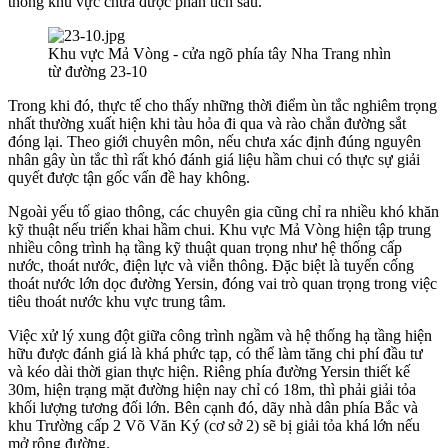
thông khu vực chưa được phân tích sâu.
Khu vực Mả Vòng - cửa ngõ phía tây Nha Trang nhìn
từ đường 23-10
Trong khi đó, thực tế cho thấy những thời điểm ùn tắc nghiêm trọng
nhất thường xuất hiện khi tàu hỏa đi qua và rào chắn đường sắt
đóng lại. Theo giới chuyên môn, nếu chưa xác định đúng nguyên
nhân gây ùn tắc thì rất khó đánh giá liệu hầm chui có thực sự giải
quyết được tận gốc vấn đề hay không.
Ngoài yếu tố giao thông, các chuyên gia cũng chỉ ra nhiều khó khăn
kỹ thuật nếu triển khai hầm chui. Khu vực Mả Vòng hiện tập trung
nhiều công trình hạ tầng kỹ thuật quan trọng như hệ thống cấp
nước, thoát nước, điện lực và viễn thông. Đặc biệt là tuyến cống
thoát nước lớn dọc đường Yersin, đóng vai trò quan trọng trong việc
tiêu thoát nước khu vực trung tâm.
Việc xử lý xung đột giữa công trình ngầm và hệ thống hạ tầng hiện
hữu được đánh giá là khá phức tạp, có thể làm tăng chi phí đầu tư
và kéo dài thời gian thực hiện. Riêng phía đường Yersin thiết kế
30m, hiện trạng mặt đường hiện nay chỉ có 18m, thì phải giải tỏa
khối lượng tương đối lớn. Bên cạnh đó, dãy nhà dân phía Bắc và
khu Trường cấp 2 Võ Văn Ký (cơ sở 2) sẽ bị giải tỏa khá lớn nếu
mở rộng đường.