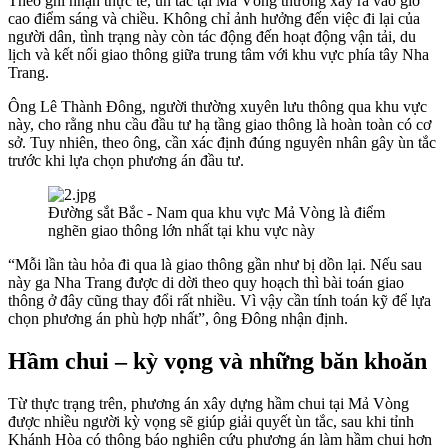
Theo ghi nhận thực tế, ùn tắc tại Mả Vòng thường xảy ra vào giờ
cao điểm sáng và chiều. Không chỉ ảnh hưởng đến việc đi lại của
người dân, tình trạng này còn tác động đến hoạt động vận tải, du
lịch và kết nối giao thông giữa trung tâm với khu vực phía tây Nha
Trang.
Ông Lê Thành Đông, người thường xuyên lưu thông qua khu vực
này, cho rằng nhu cầu đầu tư hạ tầng giao thông là hoàn toàn có cơ
sở. Tuy nhiên, theo ông, cần xác định đúng nguyên nhân gây ùn tắc
trước khi lựa chọn phương án đầu tư.
Đường sắt Bắc - Nam qua khu vực Mả Vòng là điểm
nghẽn giao thông lớn nhất tại khu vực này
“Mỗi lần tàu hỏa đi qua là giao thông gần như bị dồn lại. Nếu sau
này ga Nha Trang được di dời theo quy hoạch thì bài toán giao
thông ở đây cũng thay đổi rất nhiều. Vì vậy cần tính toán kỹ để lựa
chọn phương án phù hợp nhất”, ông Đông nhận định.
Hầm chui – kỳ vọng và những băn khoăn
Từ thực trạng trên, phương án xây dựng hầm chui tại Mả Vòng
được nhiều người kỳ vọng sẽ giúp giải quyết ùn tắc, sau khi tỉnh
Khánh Hòa có thông báo nghiên cứu phương án làm hầm chui hơn