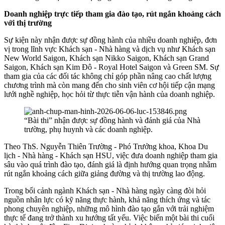
Doanh nghiệp trực tiếp tham gia đào tạo, rút ngắn khoảng cách
với thị trường
Sự kiện này nhận được sự đồng hành của nhiều doanh nghiệp, đơn
vị trong lĩnh vực Khách sạn - Nhà hàng và dịch vụ như Khách sạn
New World Saigon, Khách sạn Nikko Saigon, Khách sạn Grand
Saigon, Khách sạn Kim Đô - Royal Hotel Saigon và Green SM. Sự
tham gia của các đối tác không chỉ góp phần nâng cao chất lượng
chương trình mà còn mang đến cho sinh viên cơ hội tiếp cận mạng
lưới nghề nghiệp, học hỏi từ thực tiễn vận hành của doanh nghiệp.
“Bài thi” nhận được sự đồng hành và đánh giá của Nhà
trường, phụ huynh và các doanh nghiệp.
Theo ThS. Nguyễn Thiên Trường - Phó Trưởng khoa, Khoa Du
lịch - Nhà hàng - Khách sạn HSU, việc đưa doanh nghiệp tham gia
sâu vào quá trình đào tạo, đánh giá là định hướng quan trọng nhằm
rút ngắn khoảng cách giữa giảng đường và thị trường lao động.
Trong bối cảnh ngành Khách sạn - Nhà hàng ngày càng đòi hỏi
nguồn nhân lực có kỹ năng thực hành, khả năng thích ứng và tác
phong chuyên nghiệp, những mô hình đào tạo gắn với trải nghiệm
thực tế đang trở thành xu hướng tất yếu. Việc biến một bài thi cuối