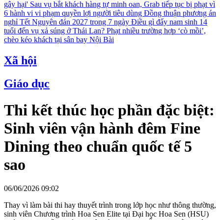
gây hại'
Sau vụ bắt khách hàng tự minh oan, Grab tiếp tục bị phạt vì
6 hành vi vi phạm quyền lợi người tiêu dùng
Đồng thuận phương án
nghỉ Tết Nguyên đán 2027 trong 7 ngày
Điều gì đẩy nam sinh 14
tuổi đến vụ xả súng ở Thái Lan?
Phạt nhiều trường hợp ‘cò mồi’,
chèo kéo khách tại sân bay Nội Bài
Xã hội
Giáo dục
Thi kết thúc học phần đặc biệt:
Sinh viên vận hành đêm Fine
Dining theo chuẩn quốc tế 5
sao
06/06/2026 09:02
Thay vì làm bài thi hay thuyết trình trong lớp học như thông thường,
sinh viên Chương trình Hoa Sen Elite tại Đại học Hoa Sen (HSU)