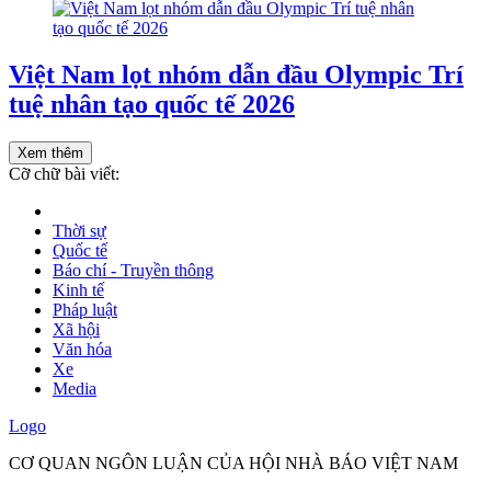
Việt Nam lọt nhóm dẫn đầu Olympic Trí
tuệ nhân tạo quốc tế 2026
Xem thêm
Cỡ chữ bài viết:
Thời sự
Quốc tế
Báo chí - Truyền thông
Kinh tế
Pháp luật
Xã hội
Văn hóa
Xe
Media
Logo
CƠ QUAN NGÔN LUẬN CỦA HỘI NHÀ BÁO VIỆT NAM