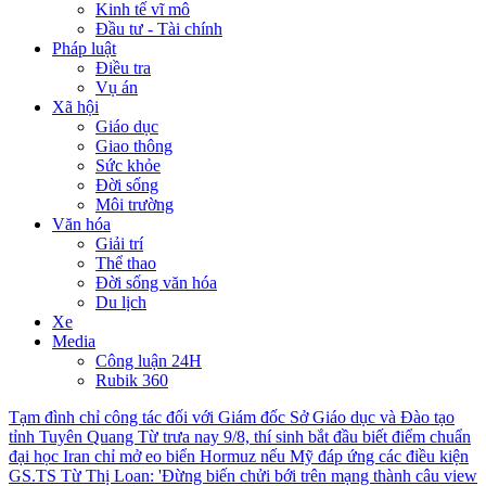
Kinh tế vĩ mô
Đầu tư - Tài chính
Pháp luật
Điều tra
Vụ án
Xã hội
Giáo dục
Giao thông
Sức khỏe
Đời sống
Môi trường
Văn hóa
Giải trí
Thể thao
Đời sống văn hóa
Du lịch
Xe
Media
Công luận 24H
Rubik 360
Tạm đình chỉ công tác đối với Giám đốc Sở Giáo dục và Đào tạo
tỉnh Tuyên Quang
Từ trưa nay 9/8, thí sinh bắt đầu biết điểm chuẩn
đại học
Iran chỉ mở eo biển Hormuz nếu Mỹ đáp ứng các điều kiện
GS.TS Từ Thị Loan: 'Đừng biến chửi bới trên mạng thành câu view