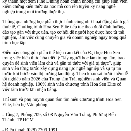
kỳ thành một đêm Fine Dining hoàn chỉnh không chỉ giúp sinh viên
kiểm chứng kiến thức đã học mà còn rèn luyện kỹ năng nghề
nghiệp trong môi trường thực thụ.
Thông qua những học phần thực hành cũng như hoạt động đánh giá
thực tế, Chương trình Hoa Sen Elite tiếp tục theo đuổi định hướng
đào tạo gắn với thực tiễn, tạo cơ hội để người học được học từ trải
nghiệm, làm việc cùng chuyên gia và doanh nghiệp ngay trong quá
trình học tập.
Điều này cũng góp phần thể hiện cam kết của Đại học Hoa Sen
trong việc hiện thực hóa triết lý “lấy người học làm trung tâm, trao
quyền để sinh viên làm chủ và gắn tri thức với giá trị thực”, giúp
sinh viên từng bước xây dựng năng lực nghề nghiệp và sự tự tin
trước khi bước vào thị trường lao động. Theo khảo sát trước thềm lễ
tốt nghiệp năm 2026 của Trung tâm Trải nghiệm sinh viên và Quan
hệ doanh nghiệp, 100% sinh viên chương trình Hoa Sen Elite có
việc làm trước khi nhận bằng.
Thí sinh và phụ huynh quan tâm tìm hiểu Chương trình Hoa Sen
Elite, liên hệ Văn phòng
- Tầng 7, Phòng 709, số 08 Nguyễn Văn Tráng, Phường Bến
Thành, TP.HCM
- Điện thoại: (028).7309.1991