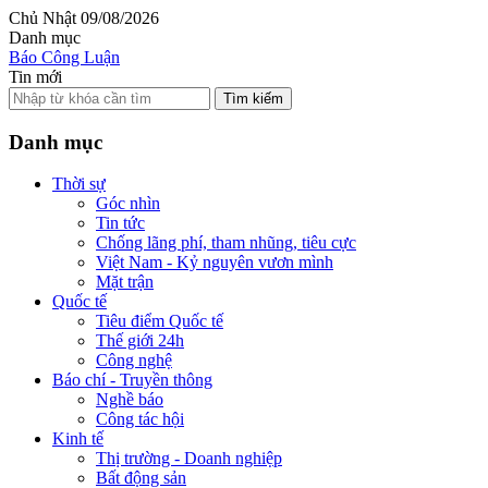
Chủ Nhật 09/08/2026
Danh mục
Báo Công Luận
Tin mới
Tìm kiếm
Danh mục
Thời sự
Góc nhìn
Tin tức
Chống lãng phí, tham nhũng, tiêu cực
Việt Nam - Kỷ nguyên vươn mình
Mặt trận
Quốc tế
Tiêu điểm Quốc tế
Thế giới 24h
Công nghệ
Báo chí - Truyền thông
Nghề báo
Công tác hội
Kinh tế
Thị trường - Doanh nghiệp
Bất động sản