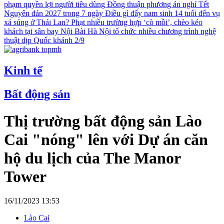
phạm quyền lợi người tiêu dùng
Đồng thuận phương án nghỉ Tết
Nguyên đán 2027 trong 7 ngày
Điều gì đẩy nam sinh 14 tuổi đến vụ
xả súng ở Thái Lan?
Phạt nhiều trường hợp ‘cò mồi’, chèo kéo
khách tại sân bay Nội Bài
Hà Nội tổ chức nhiều chương trình nghệ
thuật dịp Quốc khánh 2/9
Kinh tế
Bất động sản
Thị trường bất động sản Lào
Cai "nóng" lên với Dự án căn
hộ du lịch của The Manor
Tower
16/11/2023 13:53
Lào Cai