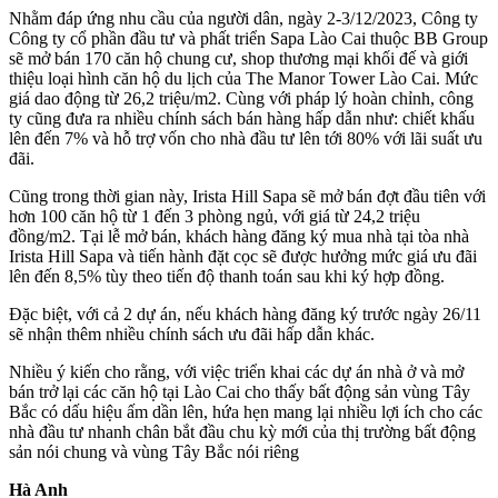
Nhằm đáp ứng nhu cầu của người dân, ngày 2-3/12/2023, Công ty
Công ty cổ phần đầu tư và phất triển Sapa Lào Cai thuộc BB Group
sẽ mở bán 170 căn hộ chung cư, shop thương mại khối đế và giới
thiệu loại hình căn hộ du lịch của The Manor Tower Lào Cai. Mức
giá dao động từ 26,2 triệu/m2. Cùng với pháp lý hoàn chỉnh, công
ty cũng đưa ra nhiều chính sách bán hàng hấp dẫn như: chiết khấu
lên đến 7% và hỗ trợ vốn cho nhà đầu tư lên tới 80% với lãi suất ưu
đãi.
Cũng trong thời gian này, Irista Hill Sapa sẽ mở bán đợt đầu tiên với
hơn 100 căn hộ từ 1 đến 3 phòng ngủ, với giá từ 24,2 triệu
đồng/m2. Tại lễ mở bán, khách hàng đăng ký mua nhà tại tòa nhà
Irista Hill Sapa và tiến hành đặt cọc sẽ được hưởng mức giá ưu đãi
lên đến 8,5% tùy theo tiến độ thanh toán sau khi ký hợp đồng.
Đặc biệt, với cả 2 dự án, nếu khách hàng đăng ký trước ngày 26/11
sẽ nhận thêm nhiều chính sách ưu đãi hấp dẫn khác.
Nhiều ý kiến cho rằng, với việc triển khai các dự án nhà ở và mở
bán trở lại các căn hộ tại Lào Cai cho thấy bất động sản vùng Tây
Bắc có dấu hiệu ấm dần lên, hứa hẹn mang lại nhiều lợi ích cho các
nhà đầu tư nhanh chân bắt đầu chu kỳ mới của thị trường bất động
sản nói chung và vùng Tây Bắc nói riêng
Hà Anh