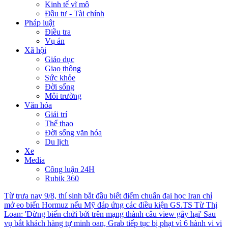
Kinh tế vĩ mô
Đầu tư - Tài chính
Pháp luật
Điều tra
Vụ án
Xã hội
Giáo dục
Giao thông
Sức khỏe
Đời sống
Môi trường
Văn hóa
Giải trí
Thể thao
Đời sống văn hóa
Du lịch
Xe
Media
Công luận 24H
Rubik 360
Từ trưa nay 9/8, thí sinh bắt đầu biết điểm chuẩn đại học
Iran chỉ
mở eo biển Hormuz nếu Mỹ đáp ứng các điều kiện
GS.TS Từ Thị
Loan: 'Đừng biến chửi bới trên mạng thành câu view gây hại'
Sau
vụ bắt khách hàng tự minh oan, Grab tiếp tục bị phạt vì 6 hành vi vi