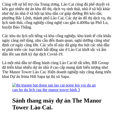
Cùng với sự hỗ trợ của Trung ương, Lào Cai cũng đã phê duyệt và
kêu gọi nhiều dự án khu đô thị, dịch vụ sinh thái, nhà ở xã hội khác
như dự án nhà ở xã hội tại khu dân cư giáp đường B6 kéo dài,
phường Bắc Lệnh, thành phố Lào Cai; Các dự án đô thị dịch vụ, du
lịch sinh thái, công nghiệp công nghệ cao gần 4.400ha tại Phố Lu,
huyện Bảo Thắng.
Các khu du lịch nổi tiếng và khu công nghiệp, khu kinh tế cửa khẩu
ngày càng mở rộng, nhu cầu đến tham quan, nghỉ dưỡng cũng như
định cư ngày càng lớn. Các yếu tố này đã giúp thu hút các nhà đầu
tư phát triển các loại hình bất động sản ở Lào Cai khởi sắc và ấm
dần lên sau thời kỳ đại dịch Covid-19.
Là một nhà đầu tư đồng hành cùng Lào Cai từ rất sớm, BB Group
đã triển khai nhiều dự án nhà ở cao cấp mang tính biểu tượng như
The Manor Tower Lào Cai. Hiện doanh nghiệp này cũng đang triển
khai Dự án Irista Hill Sapa tại thị xã Sapa.
Sảnh thang máy dự án The Manor
Tower Lào Cai.