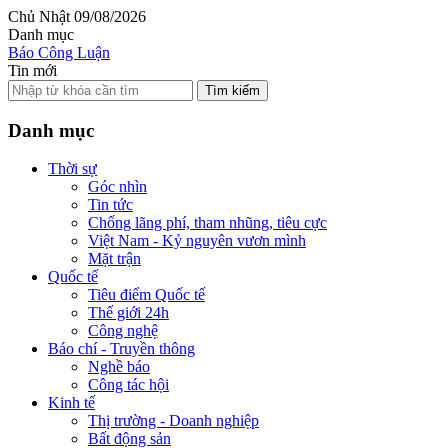
Chủ Nhật 09/08/2026
Danh mục
Báo Công Luận
Tin mới
Tìm kiếm
Danh mục
Thời sự
Góc nhìn
Tin tức
Chống lãng phí, tham nhũng, tiêu cực
Việt Nam - Kỷ nguyên vươn mình
Mặt trận
Quốc tế
Tiêu điểm Quốc tế
Thế giới 24h
Công nghệ
Báo chí - Truyền thông
Nghề báo
Công tác hội
Kinh tế
Thị trường - Doanh nghiệp
Bất động sản