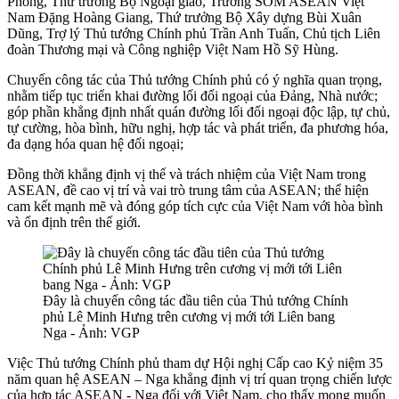
Phong, Thứ trưởng Bộ Ngoại giao, Trưởng SOM ASEAN Việt
Nam Đặng Hoàng Giang, Thứ trưởng Bộ Xây dựng Bùi Xuân
Dũng, Trợ lý Thủ tướng Chính phủ Trần Anh Tuấn, Chủ tịch Liên
đoàn Thương mại và Công nghiệp Việt Nam Hồ Sỹ Hùng.
Chuyến công tác của Thủ tướng Chính phủ có ý nghĩa quan trọng,
nhằm tiếp tục triển khai đường lối đối ngoại của Đảng, Nhà nước;
góp phần khẳng định nhất quán đường lối đối ngoại độc lập, tự chủ,
tự cường, hòa bình, hữu nghị, hợp tác và phát triển, đa phương hóa,
đa dạng hóa quan hệ đối ngoại;
Đồng thời khẳng định vị thế và trách nhiệm của Việt Nam trong
ASEAN, đề cao vị trí và vai trò trung tâm của ASEAN; thể hiện
cam kết mạnh mẽ và đóng góp tích cực của Việt Nam với hòa bình
và ổn định trên thế giới.
Đây là chuyến công tác đầu tiên của Thủ tướng Chính
phủ Lê Minh Hưng trên cương vị mới tới Liên bang
Nga - Ảnh: VGP
Việc Thủ tướng Chính phủ tham dự Hội nghị Cấp cao Kỷ niệm 35
năm quan hệ ASEAN – Nga khẳng định vị trí quan trọng chiến lược
của hợp tác ASEAN - Nga đối với Việt Nam, cho thấy mong muốn