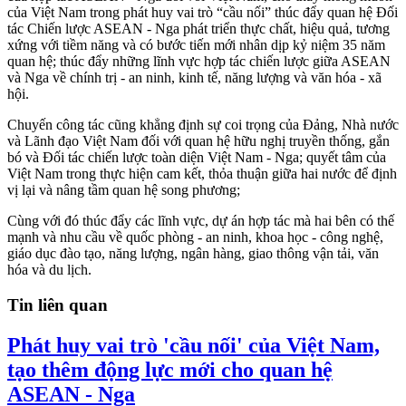
của Việt Nam trong phát huy vai trò “cầu nối” thúc đẩy quan hệ Đối
tác Chiến lược ASEAN - Nga phát triển thực chất, hiệu quả, tương
xứng với tiềm năng và có bước tiến mới nhân dịp kỷ niệm 35 năm
quan hệ; thúc đẩy những lĩnh vực hợp tác chiến lược giữa ASEAN
và Nga về chính trị - an ninh, kinh tế, năng lượng và văn hóa - xã
hội.
Chuyến công tác cũng khẳng định sự coi trọng của Đảng, Nhà nước
và Lãnh đạo Việt Nam đối với quan hệ hữu nghị truyền thống, gắn
bó và Đối tác chiến lược toàn diện Việt Nam - Nga; quyết tâm của
Việt Nam trong thực hiện cam kết, thỏa thuận giữa hai nước để định
vị lại và nâng tầm quan hệ song phương;
Cùng với đó thúc đẩy các lĩnh vực, dự án hợp tác mà hai bên có thế
mạnh và nhu cầu về quốc phòng - an ninh, khoa học - công nghệ,
giáo dục đào tạo, năng lượng, ngân hàng, giao thông vận tải, văn
hóa và du lịch.
Tin liên quan
Phát huy vai trò 'cầu nối' của Việt Nam,
tạo thêm động lực mới cho quan hệ
ASEAN - Nga