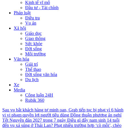
Kinh tế vĩ mô
Đầu tư - Tài chính
Pháp luật
Điều tra
Vụ án
Xã hội
Giáo dục
Giao thông
Sức khỏe
Đời sống
Môi trường
Văn hóa
Giải trí
Thể thao
Đời sống văn hóa
Du lịch
Xe
Media
Công luận 24H
Rubik 360
Sau vụ bắt khách hàng tự minh oan, Grab tiếp tục bị phạt vì 6 hành
vi vi phạm quyền lợi người tiêu dùng
Đồng thuận phương án nghỉ
Tết Nguyên đán 2027 trong 7 ngày
Điều gì đẩy nam sinh 14 tuổi
đến vụ xả súng ở Thái Lan?
Phạt nhiều trường hợp ‘cò mồi’, chèo