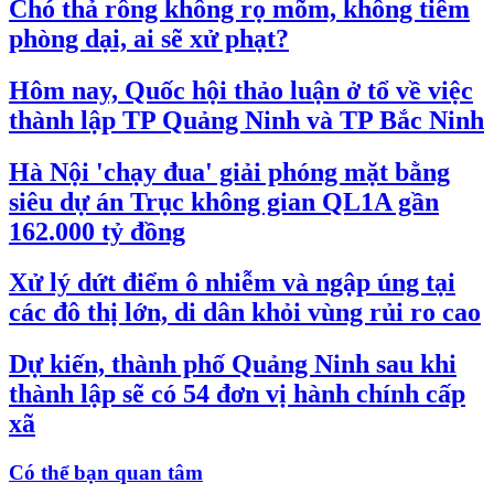
Chó thả rông không rọ mõm, không tiêm
phòng dại, ai sẽ xử phạt?
Hôm nay, Quốc hội thảo luận ở tổ về việc
thành lập TP Quảng Ninh và TP Bắc Ninh
Hà Nội 'chạy đua' giải phóng mặt bằng
siêu dự án Trục không gian QL1A gần
162.000 tỷ đồng
Xử lý dứt điểm ô nhiễm và ngập úng tại
các đô thị lớn, di dân khỏi vùng rủi ro cao
Dự kiến, thành phố Quảng Ninh sau khi
thành lập sẽ có 54 đơn vị hành chính cấp
xã
Có thể bạn quan tâm