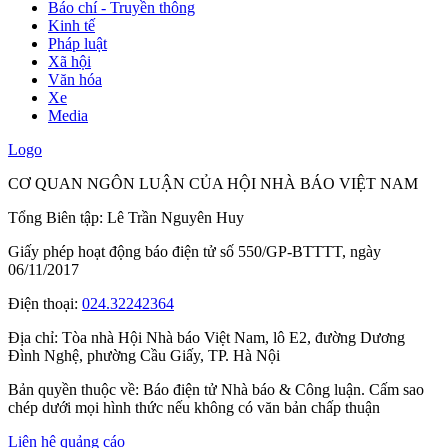
Báo chí - Truyền thông
Kinh tế
Pháp luật
Xã hội
Văn hóa
Xe
Media
Logo
CƠ QUAN NGÔN LUẬN CỦA HỘI NHÀ BÁO VIỆT NAM
Tổng Biên tập: Lê Trần Nguyên Huy
Giấy phép hoạt động báo điện tử số 550/GP-BTTTT, ngày
06/11/2017
Điện thoại:
024.32242364
Địa chỉ:
Tòa nhà Hội Nhà báo Việt Nam, lô E2, đường Dương
Đình Nghệ, phường Cầu Giấy, TP. Hà Nội
Bản quyền thuộc về: Báo điện tử Nhà báo & Công luận. Cấm sao
chép dưới mọi hình thức nếu không có văn bản chấp thuận
Liên hệ quảng cáo