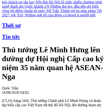
kéo khách tại sân bay Nội Bài
Hà Nội tổ chức nhiều chương trình
nghệ thuật dịp Quốc khánh 2/9
Những đại học đầu tiên dự kiến
công bố điểm chuẩn từ ngày 9/8
Trấn Thành trở lại mùa phim Tết
2027 với ‘Em’
Những mặt tối của động cơ diesel ít người biết
Thời sự
Tin tức
Thủ tướng Lê Minh Hưng lên
đường dự Hội nghị Cấp cao kỷ
niệm 35 năm quan hệ ASEAN-
Nga
Quốc Trần
16/06/2026 04:02
(CLO) Sáng 16/6, Thủ tướng Chính phủ Lê Minh Hưng và đoàn
đại biểu cấp cao Việt Nam rời thủ đô Hà Nội, lên đường tham dự