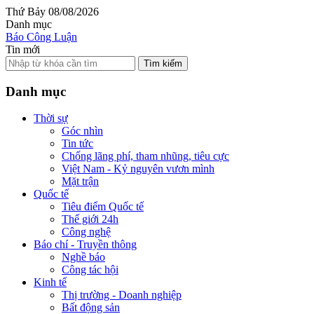
Thứ Bảy 08/08/2026
Danh mục
Báo Công Luận
Tin mới
Tìm kiếm
Danh mục
Thời sự
Góc nhìn
Tin tức
Chống lãng phí, tham nhũng, tiêu cực
Việt Nam - Kỷ nguyên vươn mình
Mặt trận
Quốc tế
Tiêu điểm Quốc tế
Thế giới 24h
Công nghệ
Báo chí - Truyền thông
Nghề báo
Công tác hội
Kinh tế
Thị trường - Doanh nghiệp
Bất động sản